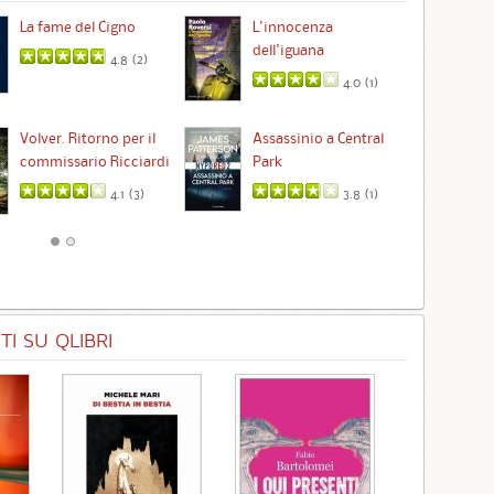
La fame del Cigno
L'innocenza
Id
dell'iguana
4.8 (
2
)
4.0 (
1
)
Ta
Volver. Ritorno per il
Assassinio a Central
commissario Ricciardi
Park
4.1 (
3
)
3.8 (
1
)
I SU QLIBRI