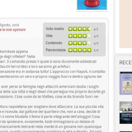
gosto, 2019
Voto medio
4.5
e le mie opinioni
Stile
4.0
Contenuto
4.0
Piacevolezza
5.0
ti kamikaze appena
 degli infedeli? Nella
hiari. Il comando presso il quale si sono duramente addestrati
RECE
tacchi terroristici e loro saranno gli artefuci.
operazione era in sostanza tutto! L'approccio con Napoli, il contatto
presenteranno un vero e proprio viaggio fuori e dentro ognuno dei
aver perso la famiglia negli attacchi americani studia i luoghi
a della sua lotta e degli ideali che persegue ma proprio durante gli
ssolano. Cosa vuole da lei Matteo, cosa le sta tirando fuori nei
ultura napoletana per scegliere dove attaccare. La sua piccola vita
e e ricevute, dal gattone del quartiere che, non a caso, decide di
n il nome Mustafa il felino è parte integrante dell'alloggio! Cosa
è da spoilerare, ovviamente, basti immaginarsi un dedalo di
 e mancamenti deliranti nella mente di un giovane non qualunque.
rio, quanto inconsapevole portatore di iella e disastri. Ad ogni