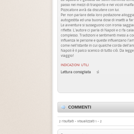
passo nei mezzi di trasporto e nei vicoli mal
Pizzicatore avrà da discutere con lui.
Per non parlare della loro postazione allogg
autogestita ed una buona dose di insetti a fa
Le avventure si susseguono con ironia saggiame
riflette. L'autore ci parla di Napoli e ci fa cal
complesso. Tradizioni e sentimenti messi a con
influenza le persone e queste influenzano l'
come nell'istante in cui qualche corda dell'a
Napoli è il palco scenico di tutto ciò. Da legge
viaggio!
INDICAZIONI UTILI
Lettura consigliata
sì
COMMENTI
2 risultati - visualizzati 1 - 2