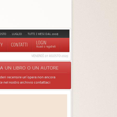
OSTO
LUGLIO
TUTTI I MESI DAL 2008
LOGIN
TY
CONTATTI
Accedi o registrati
VENERDÌ 07 AGOSTO 2026
CA
UN LIBRO O UN AUTORE
ideri recensire un'opera non ancora
e nel nostro archivio contattaci