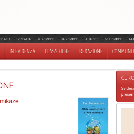
BRAIO
GENNAIO
DICEMBRE
NOVEMBRE
OTTOBRE
SETTEMBRE
AG
IN EVIDENZA
CLASSIFICHE
REDAZIONE
COMMUNI
CER
ONE
Se des
present
amikaze