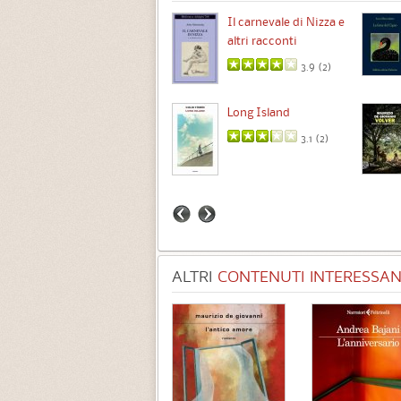
Chimere
Il carnevale di Nizza e
altri racconti
3.5 (
1
)
3.9 (
2
)
Intermezzo
Long Island
3.7 (
3
)
3.1 (
2
)
ALTRI
CONTENUTI INTERESSANT