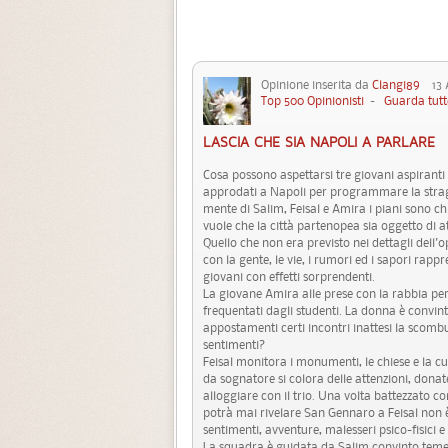
Opinione inserita da
Clangi89
13 A
Top 500 Opinionisti
-
Guarda tutt
LASCIA CHE SIA NAPOLI A PARLARE
Cosa possono aspettarsi tre giovani aspiran
approdati a Napoli per programmare la strage
mente di Salim, Feisal e Amira i piani sono c
vuole che la città partenopea sia oggetto di at
Quello che non era previsto nei dettagli dell'
con la gente, le vie, i rumori ed i sapori rap
giovani con effetti sorprendenti.
La giovane Amira alle prese con la rabbia per 
frequentati dagli studenti. La donna è convint
appostamenti certi incontri inattesi la scombu
sentimenti?
Feisal monitora i monumenti, le chiese e la c
da sognatore si colora delle attenzioni, donat
alloggiare con il trio. Una volta battezzato co
potrà mai rivelare San Gennaro a Feisal non 
sentimenti, avventure, malesseri psico-fisici
La squadra è guidata da Salim convinto temera