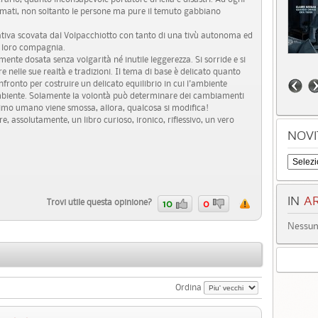
famati, non soltanto le persone ma pure il temuto gabbiano
iativa scovata dal Volpacchiotto con tanto di una tivù autonoma ed
r loro compagnia.
nte dosata senza volgarità né inutile leggerezza. Si sorride e si
are nelle sue realtà e tradizioni. Il tema di base è delicato quanto
fronto per costruire un delicato equilibrio in cui l'ambiente
ambiente. Solamente la volontà può determinare dei cambiamenti
nimo umano viene smossa, allora, qualcosa si modifica!
re, assolutamente, un libro curioso, ironico, riflessivo, un vero
NOVI
IN
AR
Trovi utile questa opinione?
10
0
Nessun 
Ordina