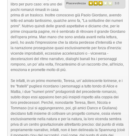
Piacevolezza
3.0
libro per puro caso: era uno dei
pochi romanzi rimasti in casa
prima di un trasloco. Inoltre conoscevo già Paolo Giordano, avendo
letto ed amato tantissimo, qualche anno fa, "La solitudine dei numeri
primi". Nutrivo quindi delle grandi aspettative e diciamo che, per le
prime cinquanta pagine, mi è sembrato di ritrovare il grande Giordano
dell'opera prima. Man mano che sono andata avanti nella lettura,
però, ho avuto l'impressione che la storia perdesse d'intensità e che
la narrazione proseguisse quasi esclusivamente per forza d'inerzia:
vicende improbabili, eccessive accelerazioni o - viceversa -
decelerazioni del ritmo narrativo, dialoghi banali tra i personaggi
rompono, un po' alla volta, l'incantesimo di un racconto che, all'inizio,
emoziona e promette molto di più.
Se infatti, in un primo momento, Teresa, un' adolescente torinese, e i
tre "fratelli" pugliesi ricordano i personaggi a tutto tondo di Alice e
Mattia, i due "numeri primi" protagonisti del precedente romanzo,
subito dopo essi appaiono ben più insipidi rispetto alla coppia dei
loro predecessori. Perché, nonostante Teresa, Bern, Nicola e
Tommaso (cui si aggiungeranno, poi, gli amici Danco e Giuliana)
decidano tutti insieme di coltivare un progetto comune, ossia vivere
esclusivamente nella natura e per la natura, la loro vicenda sembra
priva di un centro gravitazionale altrettanto preciso: dal punto di vista
propriamente narrativo, infatti, non è ben delineata la Spannung (cioè
il momento clou del racconto), così come, dal punto di vista dei