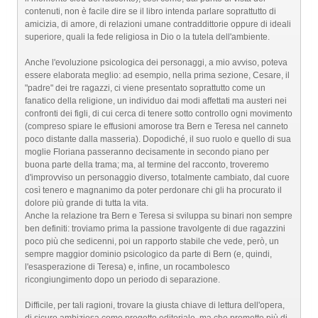
contenuti, non è facile dire se il libro intenda parlare soprattutto di
amicizia, di amore, di relazioni umane contraddittorie oppure di ideali
superiore, quali la fede religiosa in Dio o la tutela dell'ambiente.
Anche l'evoluzione psicologica dei personaggi, a mio avviso, poteva
essere elaborata meglio: ad esempio, nella prima sezione, Cesare, il
"padre" dei tre ragazzi, ci viene presentato soprattutto come un
fanatico della religione, un individuo dai modi affettati ma austeri nei
confronti dei figli, di cui cerca di tenere sotto controllo ogni movimento
(compreso spiare le effusioni amorose tra Bern e Teresa nel canneto
poco distante dalla masseria). Dopodiché, il suo ruolo e quello di sua
moglie Floriana passeranno decisamente in secondo piano per
buona parte della trama; ma, al termine del racconto, troveremo
d'improvviso un personaggio diverso, totalmente cambiato, dal cuore
così tenero e magnanimo da poter perdonare chi gli ha procurato il
dolore più grande di tutta la vita.
Anche la relazione tra Bern e Teresa si sviluppa su binari non sempre
ben definiti: troviamo prima la passione travolgente di due ragazzini
poco più che sedicenni, poi un rapporto stabile che vede, però, un
sempre maggior dominio psicologico da parte di Bern (e, quindi,
l'esasperazione di Teresa) e, infine, un rocambolesco
ricongiungimento dopo un periodo di separazione.
Difficile, per tali ragioni, trovare la giusta chiave di lettura dell'opera,