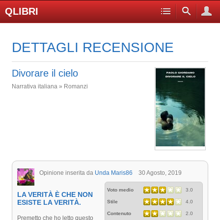
QLIBRI
DETTAGLI RECENSIONE
Divorare il cielo
Narrativa italiana » Romanzi
Opinione inserita da
Unda Maris86
30 Agosto, 2019
Voto medio
3.0
LA VERITÀ È CHE NON
ESISTE LA VERITÀ.
Stile
4.0
Contenuto
2.0
Premetto che ho letto questo