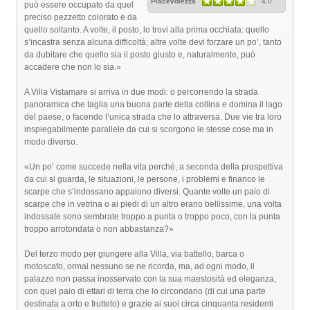
Piacevolezza
4.0
può essere occupato da quel
preciso pezzetto colorato e da
quello soltanto. A volte, il posto, lo trovi alla prima occhiata: quello
s’incastra senza alcuna difficoltà; altre volte devi forzare un po’, tanto
da dubitare che quello sia il posto giusto e, naturalmente, può
accadere che non lo sia.»
A Villa Vistamare si arriva in due modi: o percorrendo la strada
panoramica che taglia una buona parte della collina e domina il lago
del paese, o facendo l’unica strada che lo attraversa. Due vie tra loro
inspiegabilmente parallele da cui si scorgono le stesse cose ma in
modo diverso.
«Un po’ come succede nella vita perché, a seconda della prospettiva
da cui si guarda, le situazioni, le persone, i problemi e financo le
scarpe che s’indossano appaiono diversi. Quante volte un paio di
scarpe che in vetrina o ai piedi di un altro erano bellissime, una volta
indossate sono sembrate troppo a punta o troppo poco, con la punta
troppo arrotondata o non abbastanza?»
Del terzo modo per giungere alla Villa, via battello, barca o
motoscafo, ormai nessuno se ne ricorda, ma, ad ogni modo, il
palazzo non passa inosservato con la sua maestosità ed eleganza,
con quel paio di ettari di terra che lo circondano (di cui una parte
destinata a orto e frutteto) e grazie ai suoi circa cinquanta residenti