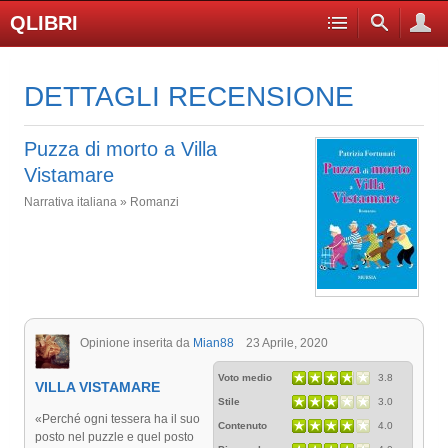
QLIBRI
DETTAGLI RECENSIONE
Puzza di morto a Villa
Vistamare
Narrativa italiana » Romanzi
Opinione inserita da
Mian88
23 Aprile, 2020
Voto medio
3.8
VILLA VISTAMARE
Stile
3.0
«Perché ogni tessera ha il suo
Contenuto
4.0
posto nel puzzle e quel posto