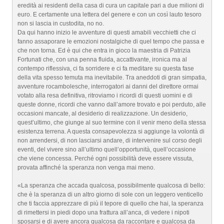
eredità ai residenti della casa di cura un capitale pari a due milioni di
euro. E certamente una lettera del genere e con un così lauto tesoro
non si lascia in custodita, no no.
Da qui hanno inizio le avventure di questi amabili vecchietti che ci
fanno assaporare le emozioni nostalgiche di quel tempo che passa e
che non torna. Ed è qui che entra in gioco la maestria di Patrizia
Fortunati che, con una penna fluida, accattivante, ironica ma al
contempo riflessiva, ci fa sorridere e ci fa meditare su questa fase
della vita spesso temuta ma inevitabile. Tra aneddoti di gran simpatia,
avventure rocambolesche, interrogatori ai danni del direttore ormai
votato alla resa definitiva, ritroviamo i ricordi di questi uomini e di
queste donne, ricordi che vanno dall’amore trovato e poi perduto, alle
occasioni mancate, al desiderio di realizzazione. Un desiderio,
quest’ultimo, che giunge al suo termine con il venir meno della stessa
esistenza terrena. A questa consapevolezza si aggiunge la volontà di
non arrendersi, di non lasciarsi andare, di intervenire sul corso degli
eventi, del vivere sino all’ultimo quell’opportunità, quell’occasione
che viene concessa. Perché ogni possibilità deve essere vissuta,
provata affinché la speranza non venga mai meno.
«La speranza che accada qualcosa, possibilmente qualcosa di bello:
che è la speranza di un altro giorno di sole con un leggero venticello
che ti faccia apprezzare di più il tepore di quello che hai, la speranza
di rimettersi in piedi dopo una frattura all’anca, di vedere i nipoti
sposarsi e di avere ancora qualcosa da raccontare e qualcosa da