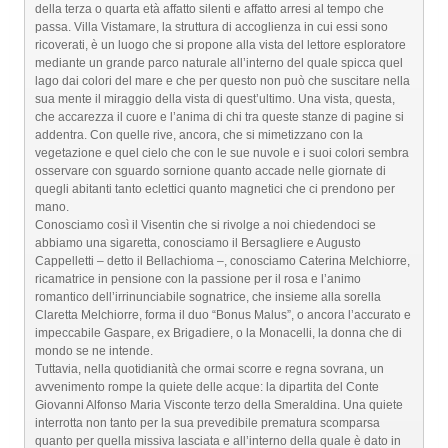
della terza o quarta età affatto silenti e affatto arresi al tempo che
passa. Villa Vistamare, la struttura di accoglienza in cui essi sono
ricoverati, è un luogo che si propone alla vista del lettore esploratore
mediante un grande parco naturale all’interno del quale spicca quel
lago dai colori del mare e che per questo non può che suscitare nella
sua mente il miraggio della vista di quest’ultimo. Una vista, questa,
che accarezza il cuore e l’anima di chi tra queste stanze di pagine si
addentra. Con quelle rive, ancora, che si mimetizzano con la
vegetazione e quel cielo che con le sue nuvole e i suoi colori sembra
osservare con sguardo sornione quanto accade nelle giornate di
quegli abitanti tanto eclettici quanto magnetici che ci prendono per
mano.
Conosciamo così il Visentin che si rivolge a noi chiedendoci se
abbiamo una sigaretta, conosciamo il Bersagliere e Augusto
Cappelletti – detto il Bellachioma –, conosciamo Caterina Melchiorre,
ricamatrice in pensione con la passione per il rosa e l’animo
romantico dell’irrinunciabile sognatrice, che insieme alla sorella
Claretta Melchiorre, forma il duo “Bonus Malus”, o ancora l’accurato e
impeccabile Gaspare, ex Brigadiere, o la Monacelli, la donna che di
mondo se ne intende.
Tuttavia, nella quotidianità che ormai scorre e regna sovrana, un
avvenimento rompe la quiete delle acque: la dipartita del Conte
Giovanni Alfonso Maria Visconte terzo della Smeraldina. Una quiete
interrotta non tanto per la sua prevedibile prematura scomparsa
quanto per quella missiva lasciata e all’interno della quale è dato in