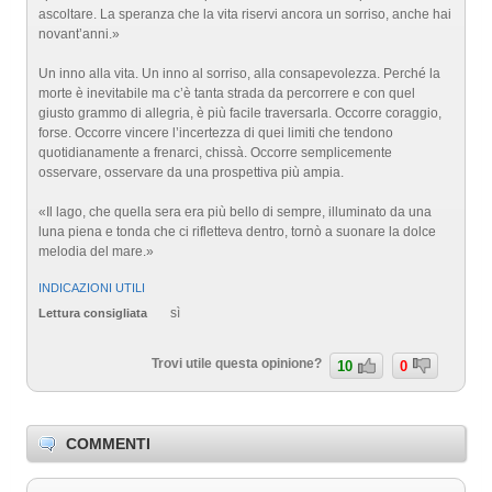
ascoltare. La speranza che la vita riservi ancora un sorriso, anche hai
novant’anni.»
Un inno alla vita. Un inno al sorriso, alla consapevolezza. Perché la
morte è inevitabile ma c’è tanta strada da percorrere e con quel
giusto grammo di allegria, è più facile traversarla. Occorre coraggio,
forse. Occorre vincere l’incertezza di quei limiti che tendono
quotidianamente a frenarci, chissà. Occorre semplicemente
osservare, osservare da una prospettiva più ampia.
«Il lago, che quella sera era più bello di sempre, illuminato da una
luna piena e tonda che ci rifletteva dentro, tornò a suonare la dolce
melodia del mare.»
INDICAZIONI UTILI
sì
Lettura consigliata
Trovi utile questa opinione?
10
0
COMMENTI