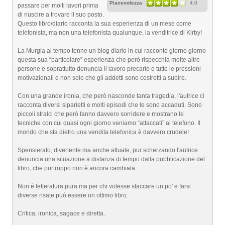
Piacevolezza
4.0
passare per molti lavori prima
di riuscire a trovare il suo posto.
Questo libro/diario racconta la sua esperienza di un mese come
telefonista, ma non una telefonista qualunque, la venditrice di Kirby!
La Murgia al tempo tenne un blog diario in cui raccontò giorno giorno
questa sua “particolare” esperienza che però rispecchia molte altre
persone e soprattutto denuncia il lavoro precario e tutte le pressioni
motivazionali e non solo che gli addetti sono costretti a subire.
Con una grande ironia, che però nasconde tanta tragedia, l'autrice ci
racconta diversi siparietti e molti episodi che le sono accaduti. Sono
piccoli stralci che però fanno davvero sorridere e mostrano le
tecniche con cui quasi ogni giorno veniamo “attaccati” al telefono. Il
mondo che sta dietro una vendita telefonica è davvero crudele!
Spensierato, divertente ma anche attuale, pur scherzando l'autrice
denuncia una situazione a distanza di tempo dalla pubblicazione del
libro, che purtroppo non è ancora cambiata.
Non è letteratura pura ma per chi volesse staccare un po' e farsi
diverse risate può essere un ottimo libro.
Critica, ironica, sagace e diretta.