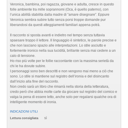
Veronica, bambina, poi ragazza, giovane e adulta, cresce in questo
folle ambiente tra mille soprannomi (Oca, è quello paterno), con
l’unica abilità stabilita dalla madre di “amare disegnare”. Eppure
Veronica sembra subire tutto senza porsi troppe domande pur
liberandosi da questi atteggiamenti familiari appena potrà.
Il racconto si sposta avanti e indietro nel tempo senza tuttavia
spaesare troppo il lettore. Il linguaggio è sintetico, le parole precise e
che non lasciano spazio alle interpretazioni. Lo stile asciutto e
fortemente ironico nella sua lucidità, brillante senza mai cedere a un
calo di tensione.
Ho riso più volte per le follie raccontante con la massima serietà da
chi le ha dovute subire.
I personaggi sono ben descritti e non vengono mai meno a ciò che
sono. Lo stile si mantiene sul registro dell’ironia e del disincanto
dall’inizio alla fine del racconto.
Non credo sarà un libro che rimarrà nella storia della letteratura,
credo però che abbia molte carte da giocare sul registro del comico e
valga la pena di essere letto, anche solo per regalarsi qualche ora di
intelligente momento di ironia.
INDICAZIONI UTILI
sì
Lettura consigliata