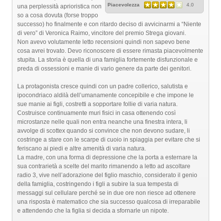
Piacevolezza
4.0
una perplessità aprioristica non
so a cosa dovuta (forse troppo
successo) ho finalmente e con ritardo deciso di avvicinarmi a “Niente
di vero” di Veronica Raimo, vincitore del premio Strega giovani.
Non avevo volutamente letto recensioni quindi non sapevo bene
cosa avrei trovato. Devo riconoscere di essere rimasta piacevolmente
stupita. La storia è quella di una famiglia fortemente disfunzionale e
preda di ossessioni e manie di vario genere da parte dei genitori.
La protagonista cresce quindi con un padre collerico, salutista e
ipocondriaco aldilà dell’umanamente concepibile e che impone le
sue manie ai figli, costretti a sopportare follie di varia natura.
Costruisce continuamente muri fisici in casa ottenendo così
microstanze nelle quali non entra neanche una finestra intera, li
avvolge di scottex quando si convince che non devono sudare, li
costringe a stare con le scarpe di cuoio in spiaggia per evitare che si
feriscano ai piedi e altre amenità di varia natura.
La madre, con una forma di depressione che la porta a esternare la
sua contrarietà a scelte del marito rimanendo a letto ad ascoltare
radio 3, vive nell’adorazione del figlio maschio, considerato il genio
della famiglia, costringendo i figli a subire la sua tempesta di
messaggi sul cellulare perché se in due ore non riesce ad ottenere
una risposta è matematico che sia successo qualcosa di irreparabile
e attendendo che la figlia si decida a sfornarle un nipote.