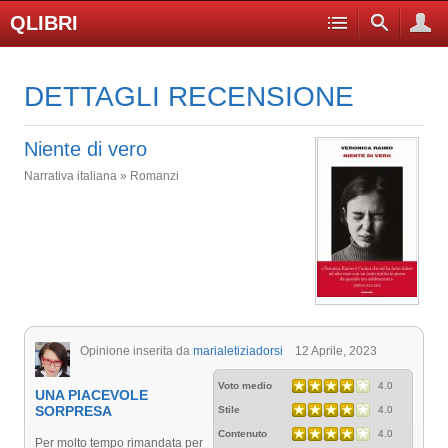
QLIBRI
DETTAGLI RECENSIONE
Niente di vero
Narrativa italiana » Romanzi
Opinione inserita da
marialetiziadorsi
12 Aprile, 2023
Voto medio
4.0
UNA PIACEVOLE
SORPRESA
Stile
4.0
Contenuto
4.0
Per molto tempo rimandata per