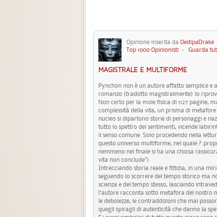
Opinione inserita da
OedipaDrake
Top 1000 Opinionisti
-
Guarda tut
MAGISTRALE E MULTIFORME
Pynchon non è un autore affatto semplice e
romanzo (tradotto magistralmente) lo riprov
Non certo per la mole fisica di 1127 pagine, 
complessità della vita, un prisma di metafore 
nucleo si dipartono storie di personaggi e naz
tutto lo spettro dei sentimenti, vicende labiri
il senso comune. Solo procedendo nella lettura
questo universo multiforme, nel quale ? propri
nemmeno nel finale si ha una chiosa rassicuran
vita non conclude”).
Intrecciando storia reale e fittizia, in una mir
seguendo lo scorrere del tempo storico ma non
scienza e del tempo stesso, lasciando intrave
l’autore racconta sotto metafora del nostro m
le debolezze, le contraddizioni che mai pos
quegli spiragli di autenticità che danno la sper