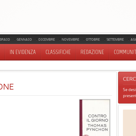
BRAIO
GENNAIO
DICEMBRE
NOVEMBRE
OTTOBRE
SETTEMBRE
AG
IN EVIDENZA
CLASSIFICHE
REDAZIONE
COMMUNI
CER
ONE
Se des
present