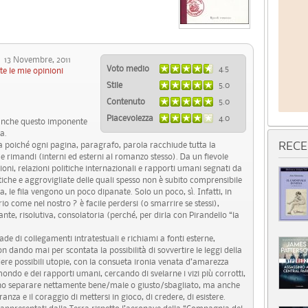
13 Novembre, 2011
Voto medio
4.5
te le mie opinioni
Stile
5.0
Contenuto
5.0
Piacevolezza
4.0
 anche questo imponente
a.
ma poiché ogni pagina, paragrafo, parola racchiude tutta la
RECE
e rimandi (interni ed esterni al romanzo stesso). Da un fievole
ioni, relazioni politiche internazionali e rapporti umani segnati da
ntiche e aggrovigliate delle quali spesso non è subito comprensibile
, le fila vengono un poco dipanate. Solo un poco, sì. Infatti, in
o come nel nostro ? è facile perdersi (o smarrire se stessi),
te, risolutiva, consolatoria (perché, per dirla con Pirandello “la
iade di collegamenti intratestuali e richiami a fonti esterne,
 dando mai per scontata la possibilità di sovvertire le leggi della
dere possibili utopie, con la consueta ironia venata d’amarezza
ondo e dei rapporti umani, cercando di svelarne i vizi più corrotti,
sono separare nettamente bene/male o giusto/sbagliato, ma anche
anza e il coraggio di mettersi in gioco, di credere, di esistere.