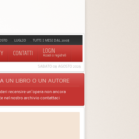
OSTO
LUGLIO
TUTTI I MESI DAL 2008
LOGIN
TY
CONTATTI
Accedi o registrati
SABATO 08 AGOSTO 2026
CA
UN LIBRO O UN AUTORE
ideri recensire un'opera non ancora
e nel nostro archivio contattaci