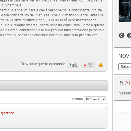
 rappresentati dalla Terra rispetto l’aeronave della “Compagnia del
ttà di Shambala.
 Spato d’Islanda, minerale che è varco verso la conoscenza in tutta
e scientifica tanto dei piani reali che di dimensioni altre, lente che
Spato ha valenza positiva e non), le quali in sé però mantengono
 quale si rimane smarriti, senza risposta conclusiva. Forse a questa
ingolo uomo, conferendole la sua propria interpretazione personale
a rotta e al senso che ciascuno decide di dare alla propria vita.
NOVI
Trovi utile questa opinione?
7
0
IN
AR
Nessun 
Ordina
egistrato
.