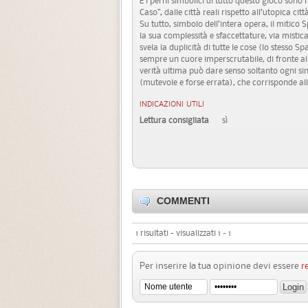
E i perni simbolici di tutto questo gioco sono
Caso”, dalle città reali rispetto all’utopica ci
Su tutto, simbolo dell’intera opera, il mitico
la sua complessità e sfaccettature, via mistica 
svela la duplicità di tutte le cose (lo stesso 
sempre un cuore imperscrutabile, di fronte al
verità ultima può dare senso soltanto ogni s
(mutevole e forse errata), che corrisponde all
INDICAZIONI UTILI
Lettura consigliata
sì
COMMENTI
1 risultati - visualizzati 1 - 1
Per inserire la tua opinione devi essere
r