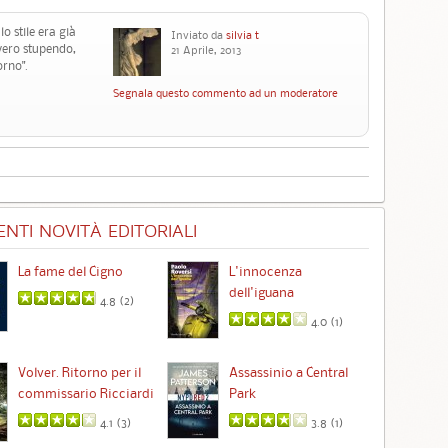
o stile era già
Inviato da
silvia t
vero stupendo,
21 Aprile, 2013
orno".
Segnala questo commento ad un moderatore
NTI NOVITÀ EDITORIALI
La fame del Cigno
L'innocenza
Id
dell'iguana
4.8 (
2
)
4.0 (
1
)
Ta
Volver. Ritorno per il
Assassinio a Central
commissario Ricciardi
Park
4.1 (
3
)
3.8 (
1
)