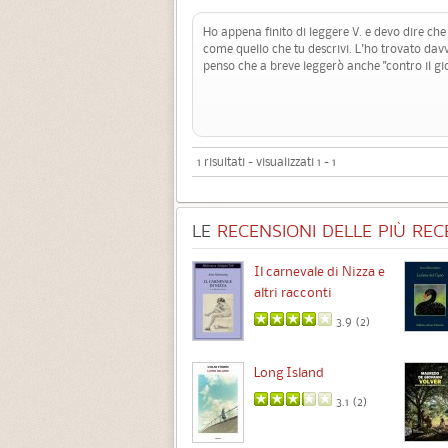
Ho appena finito di leggere V. e devo dire che l
come quello che tu descrivi. L'ho trovato dav
penso che a breve leggerò anche "contro il gi
1 risultati - visualizzati 1 - 1
LE
RECENSIONI DELLE PIÙ RECE
Chimere
Il carnevale di Nizza e
altri racconti
3.5 (
1
)
3.9 (
2
)
Intermezzo
Long Island
3.7 (
3
)
3.1 (
2
)