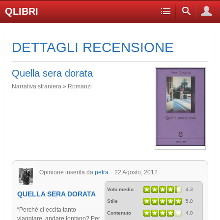
QLIBRI
DETTAGLI RECENSIONE
Quella sera dorata
Narrativa straniera » Romanzi
Opinione inserita da
petra
22 Agosto, 2012
Voto medio
4.3
QUELLA SERA DORATA
Stile
5.0
“Perché ci eccita tanto
Contenuto
4.0
viaggiare, andare lontano? Per