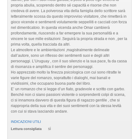
propria abulia, scoprendo dentro sé capacità e risorse che non
credeva di avere. La polverosa vita della famiglia dello scrittore sarà
letteralmente scossa da questo improvviso visitatore, che rimetterà in
gioco vicende e sentimenti volutamente seppelliti e cacciati con forza
nel dimenticatoio. In questa vicenda anche Omar cambierà
profondamente, riuscendo a far emergere la sua personalità e a
vincere le sue mille esitazioni .Seguirà la propria strada e non , per la
prima volta, quella tracciata da altri.
Le atmosfere e le ambientazioni ,magistralmente delineate
dall’autore, sono un riflesso dei sentimenti suoi e degli altri
personaggi. L’Uruguay , con il suo silenzio e la sua pace, fa da cassa
di risonanza e amplifica il sentire dei personaggi.
Ho apprezzato molto la finezza psicologica con cui sono ritratte le
varie figure del romanzo, soprattutto i dialoghi, mai banali e
vividissimi, che occupano buona parte del libro.
E’ un romanzo che si legge d’un fiato, gradevole e scritto con garbo.
Benché non ci siano passioni violente o sorprendenti colpi di scena,
ci si innamora davvero di questa figura di ragazzo gentile , che si
riappropria della sua vita e dei suoi sentimenti con la stessa levità
con cui si stava lasciando andare.
INDICAZIONI UTILI
sì
Lettura consigliata