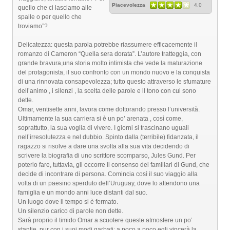
Piacevolezza
4.0
quello che ci lasciamo alle
spalle o per quello che
troviamo”?
Delicatezza: questa parola potrebbe riassumere efficacemente il
romanzo di Cameron “Quella sera dorata”. L’autore tratteggia, con
grande bravura,una storia molto intimista che vede la maturazione
del protagonista, il suo confronto con un mondo nuovo e la conquista
di una rinnovata consapevolezza; tutto questo attraverso le sfumature
dell’animo , i silenzi , la scelta delle parole e il tono con cui sono
dette.
Omar, ventisette anni, lavora come dottorando presso l’università.
Ultimamente la sua carriera si è un po’ arenata , così come,
soprattutto, la sua voglia di vivere. I giorni si trascinano uguali
nell’irresolutezza e nel dubbio. Spinto dalla (terribile) fidanzata, il
ragazzo si risolve a dare una svolta alla sua vita decidendo di
scrivere la biografia di uno scrittore scomparso, Jules Gund. Per
poterlo fare, tuttavia, gli occorre il consenso dei familiari di Gund, che
decide di incontrare di persona. Comincia così il suo viaggio alla
volta di un paesino sperduto dell’Uruguay, dove lo attendono una
famiglia e un mondo anni luce distanti dal suo.
Un luogo dove il tempo si è fermato.
Un silenzio carico di parole non dette.
Sarà proprio il timido Omar a scuotere queste atmosfere un po’
stantie, pur con i suoi modi garbati; a poco a poco egli vincerà la