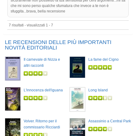
sicuramente non possiedo la tua sensibilità per certi argomenti...mi sa
che mi sono perso qualche sfumatura che invece a te non è
sfuggita...brava, bella recensione
7 risultati - visualizzati 1 - 7
LE RECENSIONI DELLE PIÙ IMPORTANTI
NOVITÀ EDITORIALI
Il carnevale di Nizza e
La fame del Cigno
altri racconti
L'innocenza dell'iguana
Long Island
Volver. Ritorno per il
Assassinio a Central Park
commissario Ricciardi