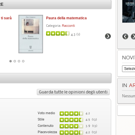
RE
ti sarà
Paura della matematica
Il
Categoria:
Racconti
Cat
4.3 (
1
)
NOVI
IN
AR
Guarda tutte le opinioni degli utenti
Nessun 
Voto medio
4.2
Stile
4.5 (13)
Contenuto
3.9 (13)
Piacevolezza
4.2 (13)