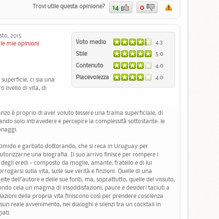
Trovi utile questa opinione?
14
0
o, 2015
Voto medio
4.3
le mie opinioni
Stile
5.0
Contenuto
4.0
Piacevolezza
4.0
superficie, ci sia una
livello di vita, di
zo è proprio di aver voluto tessere una trama superficiale, di
iando solo intravedere e percepire la complessità sottostante: le
onaggi.
 timido e garbato dottorando, che si reca in Uruguay per
utorizzarne una biografia. Il suo arrivo finisce per rompere i
 degli eredi - composto da moglie, amante, fratello e di lui
ogarsi sulla vita, sulle sue verità e finzioni. Quelle di una
lte dell’autore e delle sue fonti, ma, soprattutto, quelle del vissuto,
mondo cela un magma di insoddisfazioni, paure e desideri taciuti a
mulazioni della propria vita finiscono così per prendere coscienza
n reale avvenimento, nei dialoghi e silenzi tra un cocktail in
iati.