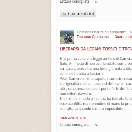
Lettura consigliata
sì
Commenti (0)
Opinione inserita da
annalisafr
24 
Top 1000 Opinionisti
-
Guarda tut
LIBERARSI DA LEGAMI TOSSICI E TRO
E' la prima volta che leggo un libro di Cameron
fiato. Ammetto di non averlo subito compres
scrittura piacevole e una bella giornata a di
sono più riuscita a lasciarlo.
Peter Cameron mi ha saputo incuriosire crea
L'originalità che ha messo nel delineare il car
altri, sono senza dubbio il punto forte del lib
non esitere davvero.
Inoltre in un modo o in altro, ha liberato tutt
esce sconfitto, ma riprendere in mano la prop
soprattutto quando sembra impossibile.
INDICAZIONI UTILI
Lettura consigliata
sì