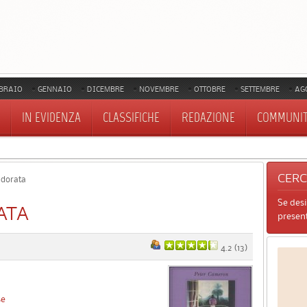
BRAIO
GENNAIO
DICEMBRE
NOVEMBRE
OTTOBRE
SETTEMBRE
AG
IN EVIDENZA
CLASSIFICHE
REDAZIONE
COMMUNI
CER
 dorata
Se des
ATA
present
4.2
(
13
)
se