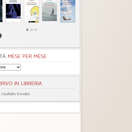
 weekend
Andorra
egoria:
Romanzi
Categoria:
Romanzi
4.3
4.8
4.2 (
4
)
4.3 (
2
)
TÀ
MESE PER MESE
RIVO IN LIBRERIA
risultato trovato