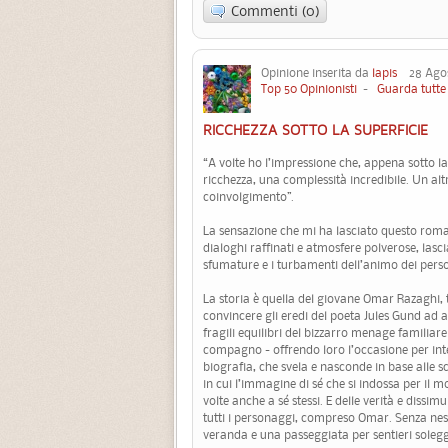
Commenti (0)
Opinione inserita da
lapis
28 Agost
Top 50 Opinionisti
-
Guarda tutte 
RICCHEZZA SOTTO LA SUPERFICIE
“A volte ho l’impressione che, appena sotto la 
ricchezza, una complessità incredibile. Un altro 
coinvolgimento”.
La sensazione che mi ha lasciato questo roman
dialoghi raffinati e atmosfere polverose, lasc
sfumature e i turbamenti dell’animo dei pers
La storia è quella del giovane Omar Razaghi,
convincere gli eredi del poeta Jules Gund ad a
fragili equilibri del bizzarro menage familiare
compagno - offrendo loro l’occasione per interr
biografia, che svela e nasconde in base alle sce
in cui l’immagine di sé che si indossa per il 
volte anche a sé stessi. E delle verità e dissi
tutti i personaggi, compreso Omar. Senza nessu
veranda e una passeggiata per sentieri solegg