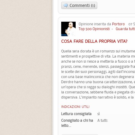
Commenti (1)
Opinione inserita da
Portoro
07 Se
Top 500 Opinionisti
-
Guarda tutt
COSA FARE DELLA PROPRIA VITA?
Quella sera dorata è un romanzo sul mutament
sentimenti e prospettive di vita. La materia mu
anche se non si riesce a metterla a fuoco o a 
pranzi, cene, merende, silenzi, passeggiate fra
le scelte dei suoi personaggi, agiti dall’incon
con una base malinconica che non degenera m
Deirdre hanno una buona caratterizzazione, e 
un’opera che si regge su dialoghi insistiti. Ques
la conversazione, sebbene fluida e piegata d
dispersiva. L'impianto narrativo è solido, e la
INDICAZIONI UTILI
Lettura consigliata
sì
Consigliato a chi ha
A tutti.
letto...