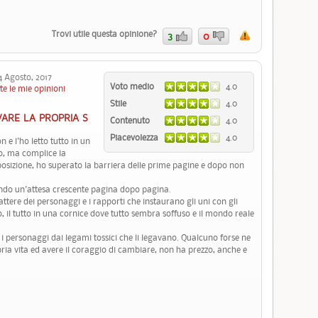
Trovi utile questa opinione?
3
0
Agosto, 2017
Voto medio
4.0
te le mie opinioni
Stile
4.0
VARE LA PROPRIA S
Contenuto
4.0
Piacevolezza
4.0
 e l'ho letto tutto in un
o, ma complice la
sposizione, ho superato la barriera delle prime pagine e dopo non
ndo un'attesa crescente pagina dopo pagina.
attere dei personaggi e i rapporti che instaurano gli uni con gli
ro, il tutto in una cornice dove tutto sembra soffuso e il mondo reale
i i personaggi dai legami tossici che li legavano. Qualcuno forse ne
ria vita ed avere il coraggio di cambiare, non ha prezzo, anche e