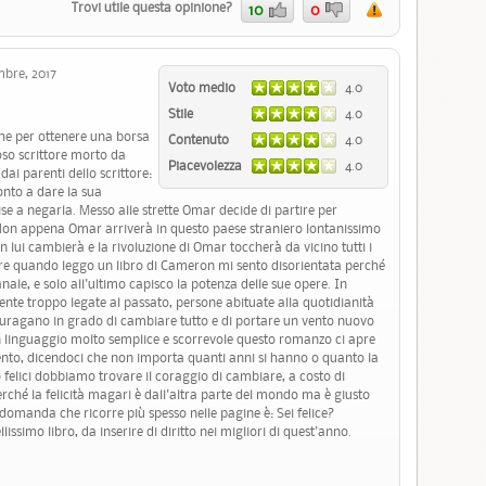
Trovi utile questa opinione?
10
0
mbre, 2017
Voto medio
4.0
Stile
4.0
he per ottenere una borsa
Contenuto
4.0
oso scrittore morto da
Piacevolezza
4.0
dai parenti dello scrittore:
nto a dare la sua
e a negarla. Messo alle strette Omar decide di partire per
 Non appena Omar arriverà in questo paese straniero lontanissimo
n lui cambierà e la rivoluzione di Omar toccherà da vicino tutti i
e quando leggo un libro di Cameron mi sento disorientata perché
ale, e solo all'ultimo capisco la potenza delle sue opere. In
mente troppo legate al passato, persone abituate alla quotidianità
n uragano in grado di cambiare tutto e di portare un vento nuovo
un linguaggio molto semplice e scorrevole questo romanzo ci apre
nto, dicendoci che non importa quanti anni si hanno o quanto la
o felici dobbiamo trovare il coraggio di cambiare, a costo di
perché la felicità magari è dall'altra parte del mondo ma è giusto
La domanda che ricorre più spesso nelle pagine è: Sei felice?
ssimo libro, da inserire di diritto nei migliori di quest'anno.