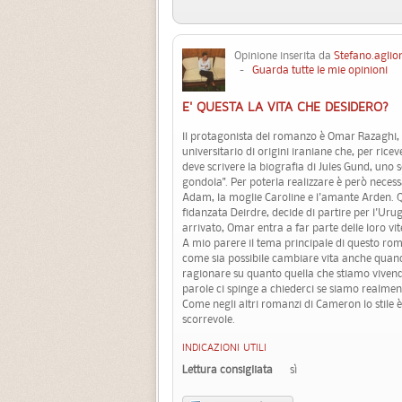
Opinione inserita da
Stefano.aglio
-
Guarda tutte le mie opinioni
E' QUESTA LA VITA CHE DESIDERO?
ll protagonista del romanzo è Omar Razaghi,
universitario di origini iraniane che, per rice
deve scrivere la biografia di Jules Gund, uno 
gondola". Per poterla realizzare è però necessar
Adam, la moglie Caroline e l'amante Arden. Qu
fidanzata Deirdre, decide di partire per l'Uru
arrivato, Omar entra a far parte delle loro v
A mio parere il tema principale di questo roma
come sia possibile cambiare vita anche quand
ragionare su quanto quella che stiamo viven
parole ci spinge a chiederci se siamo realmente
Come negli altri romanzi di Cameron lo stile è
scorrevole.
INDICAZIONI UTILI
Lettura consigliata
sì