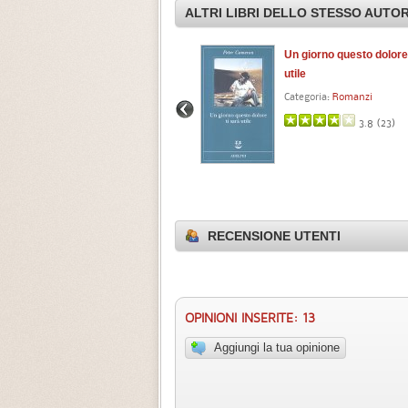
ALTRI LIBRI DELLO STESSO AUTO
Che cosa fa la gente tutto il
Un giorno questo dolore 
giorno
utile
Categoria:
Racconti
Categoria:
Romanzi
4.0 (
2
)
3.8 (
23
)
RECENSIONE UTENTI
OPINIONI INSERITE: 13
Aggiungi la tua opinione