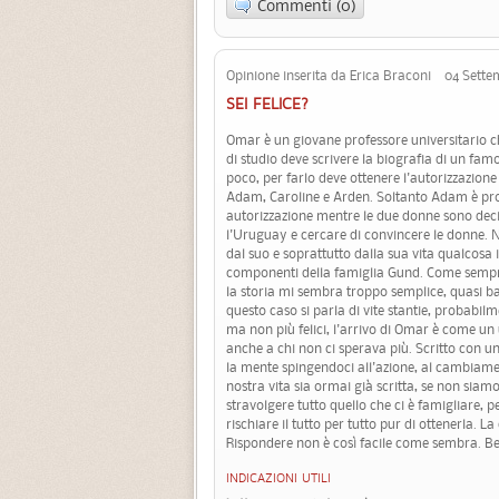
Commenti (0)
Opinione inserita da Erica Braconi 04 Sette
SEI FELICE?
Omar è un giovane professore universitario c
di studio deve scrivere la biografia di un fam
poco, per farlo deve ottenere l'autorizzazione 
Adam, Caroline e Arden. Soltanto Adam è pro
autorizzazione mentre le due donne sono decis
l'Uruguay e cercare di convincere le donne.
dal suo e soprattutto dalla sua vita qualcosa i
componenti della famiglia Gund. Come sempr
la storia mi sembra troppo semplice, quasi ban
questo caso si parla di vite stantie, probabil
ma non più felici, l'arrivo di Omar è come u
anche a chi non ci sperava più. Scritto con 
la mente spingendoci all'azione, al cambiame
nostra vita sia ormai già scritta, se non siam
stravolgere tutto quello che ci è famigliare, 
rischiare il tutto per tutto pur di ottenerla. 
Rispondere non è così facile come sembra. Belli
INDICAZIONI UTILI