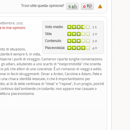
Trovi utile questa opinione?
5
0
ttembre, 2015
Voto medio
3.5
e le mie opinioni
Stile
3.0
Contenuto
3.0
Piacevolezza
4.0
o di situazioni,
tante è sempre lì, in vista,
fissarne i punti di viraggio: Cameron riporta lunghe conversazioni,
 gli alberi, alludendo a uno scarto di “inesprimibilità” che orienta
scio più che attori di una coscienza. È un romanzo di viaggi e addii,
ai in facili struggimenti. Omar e Arden, Caroline e Adam, Pete e
una chiara identità lessicale, il che è importantissimo per
to, al di là delle centinaia di “disse” e “rispose”, è un pregio, poiché
i continuo dall’ambiente circostante, non appare mai casuale o
 lettura piacevolissima.