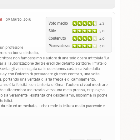
ni
09 Marzo, 2018
Voto medio
4.3
Stile
5.0
Contenuto
4.0
Piacevolezza
4.0
 un professore
vere una borsa di studio,
scrittore non famosissimo e autore di una solo opera intitolata "La
ia l'autorizzazione dei tre eredi del defunto scrittore: il fratello
esta gli viene negata dalle due donne, così, incalzato dalla
guay con l'intento di persuadere gli eredi contrari; una volta
ite, portando una ventata di aria fresca e di cambiamento.
nzo è la felicità: con la storia di Omar l'autore ci vuol mostrare
o tutto sembra indirizzato verso una meta precisa, ci spinge a
do sia veramente l'esistenza che desideriamo, insomma in poche
 felici.
 diretto ed immediato, il che rende la lettura molto piacevole e