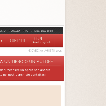
OSTO
LUGLIO
TUTTI I MESI DAL 2008
LOGIN
TY
CONTATTI
Accedi o registrati
GIOVEDÌ 06 AGOSTO 2026
CA
UN LIBRO O UN AUTORE
ideri recensire un'opera non ancora
e nel nostro archivio contattaci