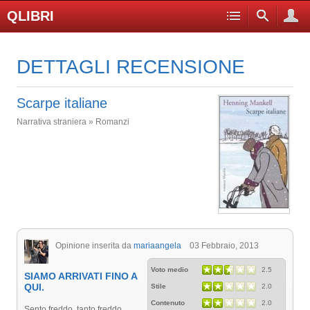
QLIBRI
DETTAGLI RECENSIONE
Scarpe italiane
Narrativa straniera » Romanzi
Opinione inserita da
mariaangela
03 Febbraio, 2013
Voto medio
2.5
SIAMO ARRIVATI FINO A
QUI.
Stile
2.0
Contenuto
2.0
Sento freddo, tanto freddo.