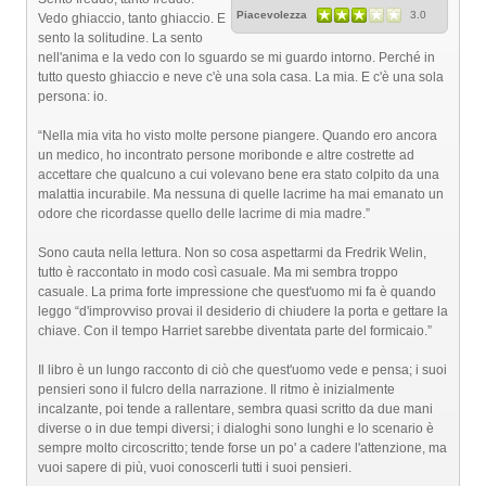
Piacevolezza
3.0
Vedo ghiaccio, tanto ghiaccio. E
sento la solitudine. La sento
nell'anima e la vedo con lo sguardo se mi guardo intorno. Perché in
tutto questo ghiaccio e neve c'è una sola casa. La mia. E c'è una sola
persona: io.
“Nella mia vita ho visto molte persone piangere. Quando ero ancora
un medico, ho incontrato persone moribonde e altre costrette ad
accettare che qualcuno a cui volevano bene era stato colpito da una
malattia incurabile. Ma nessuna di quelle lacrime ha mai emanato un
odore che ricordasse quello delle lacrime di mia madre.”
Sono cauta nella lettura. Non so cosa aspettarmi da Fredrik Welin,
tutto è raccontato in modo così casuale. Ma mi sembra troppo
casuale. La prima forte impressione che quest'uomo mi fa è quando
leggo “d'improvviso provai il desiderio di chiudere la porta e gettare la
chiave. Con il tempo Harriet sarebbe diventata parte del formicaio.”
Il libro è un lungo racconto di ciò che quest'uomo vede e pensa; i suoi
pensieri sono il fulcro della narrazione. Il ritmo è inizialmente
incalzante, poi tende a rallentare, sembra quasi scritto da due mani
diverse o in due tempi diversi; i dialoghi sono lunghi e lo scenario è
sempre molto circoscritto; tende forse un po' a cadere l'attenzione, ma
vuoi sapere di più, vuoi conoscerli tutti i suoi pensieri.