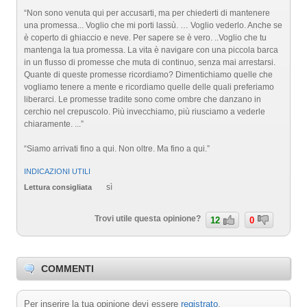
“Non sono venuta qui per accusarti, ma per chiederti di mantenere
una promessa... Voglio che mi porti lassù. … Voglio vederlo. Anche se
è coperto di ghiaccio e neve. Per sapere se è vero. ..Voglio che tu
mantenga la tua promessa. La vita è navigare con una piccola barca
in un flusso di promesse che muta di continuo, senza mai arrestarsi.
Quante di queste promesse ricordiamo? Dimentichiamo quelle che
vogliamo tenere a mente e ricordiamo quelle delle quali preferiamo
liberarci. Le promesse tradite sono come ombre che danzano in
cerchio nel crepuscolo. Più invecchiamo, più riusciamo a vederle
chiaramente. ...”
“Siamo arrivati fino a qui. Non oltre. Ma fino a qui.”
INDICAZIONI UTILI
sì
Lettura consigliata
Trovi utile questa opinione?
12
0
COMMENTI
Per inserire la tua opinione devi essere
registrato
.