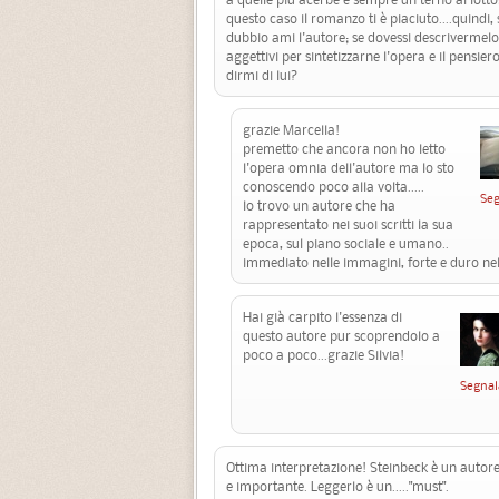
questo caso il romanzo ti è piaciuto....quindi
dubbio ami l'autore; se dovessi descrivermelo
aggettivi per sintetizzarne l'opera e il pensier
dirmi di lui?
grazie Marcella!
premetto che ancora non ho letto
l'opera omnia dell'autore ma lo sto
conoscendo poco alla volta.....
Seg
lo trovo un autore che ha
rappresentato nei suoi scritti la sua
epoca, sul piano sociale e umano..
immediato nelle immagini, forte e duro nell
Hai già carpito l'essenza di
questo autore pur scoprendolo a
poco a poco...grazie Silvia!
Segnal
Ottima interpretazione! Steinbeck è un autore
e importante. Leggerlo è un....."must".