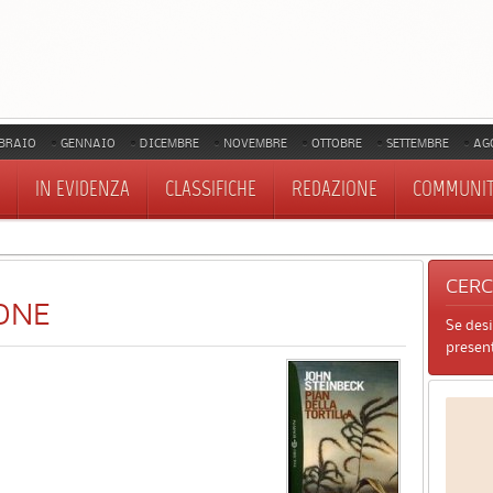
BRAIO
GENNAIO
DICEMBRE
NOVEMBRE
OTTOBRE
SETTEMBRE
AG
IN EVIDENZA
CLASSIFICHE
REDAZIONE
COMMUNI
CER
ONE
Se des
present