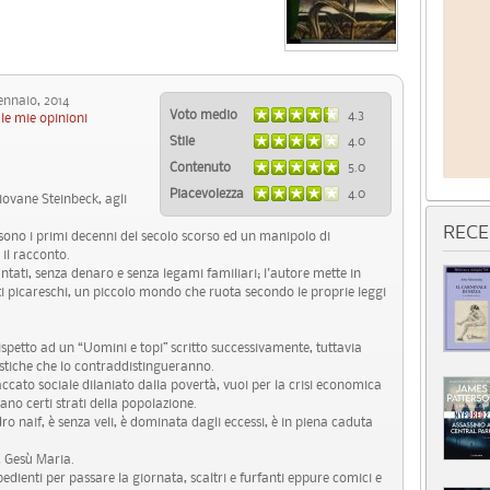
naio, 2014
Voto medio
4.3
le mie opinioni
Stile
4.0
Contenuto
5.0
Piacevolezza
4.0
giovane Steinbeck, agli
RECE
sono i primi decenni del secolo scorso ed un manipolo di
il racconto.
antati, senza denaro e senza legami familiari; l'autore mette in
ati picareschi, un piccolo mondo che ruota secondo le proprie leggi
petto ad un “Uomini e topi” scritto successivamente, tuttavia
ilistiche che lo contraddistingueranno.
ccato sociale dilaniato dalla povertà, vuoi per la crisi economica
ano certi strati della popolazione.
o naif, è senza veli, è dominata dagli eccessi, è in piena caduta
, Gesù Maria.
spedienti per passare la giornata, scaltri e furfanti eppure comici e