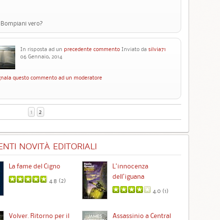
e Bompiani vero?
In risposta ad un
precedente commento
Inviato da
silvia71
06 Gennaio, 2014
nala questo commento ad un moderatore
1
2
NTI NOVITÀ EDITORIALI
La fame del Cigno
L'innocenza
Id
dell'iguana
4.8 (
2
)
4.0 (
1
)
Ta
Volver. Ritorno per il
Assassinio a Central