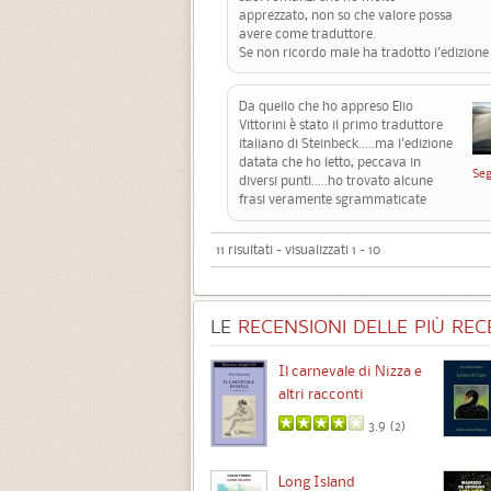
apprezzato, non so che valore possa
avere come traduttore.
Se non ricordo male ha tradotto l'edizion
Da quello che ho appreso Elio
Vittorini è stato il primo traduttore
italiano di Steinbeck.....ma l'edizione
datata che ho letto, peccava in
Seg
diversi punti.....ho trovato alcune
frasi veramente sgrammaticate
11 risultati - visualizzati 1 - 10
LE
RECENSIONI DELLE PIÙ RECE
Chimere
Il carnevale di Nizza e
altri racconti
3.5 (
1
)
3.9 (
2
)
Intermezzo
Long Island