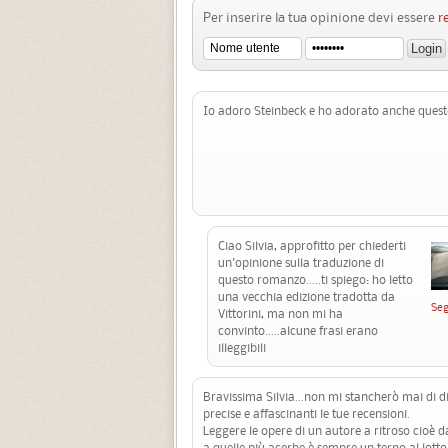
Per inserire la tua opinione devi essere
r
Io adoro Steinbeck e ho adorato anche quest
Ciao Silvia, approfitto per chiederti
un'opinione sulla traduzione di
questo romanzo.....ti spiego: ho letto
una vecchia edizione tradotta da
Seg
Vittorini, ma non mi ha
convinto.....alcune frasi erano
illeggibili
Bravissima Silvia...non mi stancherò mai di di
precise e affascinanti le tue recensioni.
Leggere le opere di un autore a ritroso cioè d
a quelle più acerbe è sempre un terno al lotto