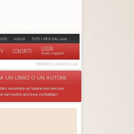
OSTO
LUGLIO
TUTTI I MESI DAL 2008
LOGIN
TY
CONTATTI
Accedi o registrati
VENERDÌ 07 AGOSTO 2026
CA
UN LIBRO O UN AUTORE
ideri recensire un'opera non ancora
e nel nostro archivio contattaci