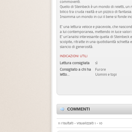
commoventi.
Quello di Steinbeck è un mondo di reietti, un
bilico tra cruda realtà e un pizzico di fantasia
Insomma un mondo in cui il bene si fonde indel
E' una lettura veloce e piacevole, che nasconde 
a lui contemporanea, mettendo in luce valori 
E' un'analisi interessante quella di Steinbeck 
scolpite, ritratte in una quotidianità schiett
slancio di generosità.
INDICAZIONI UTILI
Lettura consigliata
sì
Consigliato a chi ha
Furore
letto...
Uomini e topi
COMMENTI
11 risultati - visualizzati 1 - 10