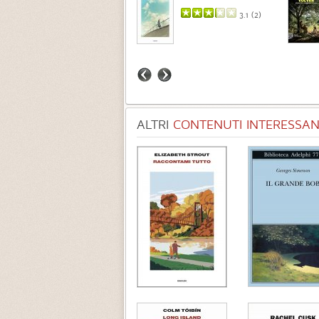
3.7 (
3
)
3.1 (
2
)
ALTRI
CONTENUTI INTERESSANT