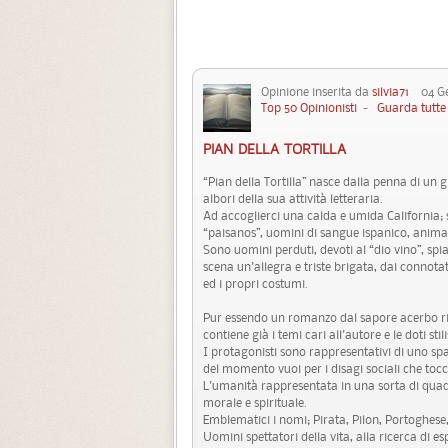
Opinione inserita da
silvia71
04 Gen
Top 50 Opinionisti
-
Guarda tutte 
PIAN DELLA TORTILLA
“Pian della Tortilla” nasce dalla penna di un 
albori della sua attività letteraria.
Ad accoglierci una calda e umida California; 
“paisanos”, uomini di sangue ispanico, anima 
Sono uomini perduti, devoti al “dio vino”, spi
scena un'allegra e triste brigata, dai connot
ed i propri costumi.
Pur essendo un romanzo dal sapore acerbo ris
contiene già i temi cari all'autore e le doti st
I protagonisti sono rappresentativi di uno spa
del momento vuoi per i disagi sociali che tocc
L'umanità rappresentata in una sorta di quadr
morale e spirituale.
Emblematici i nomi; Pirata, Pilon, Portoghese
Uomini spettatori della vita, alla ricerca di e