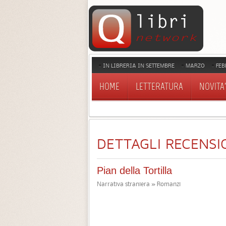
IN LIBRERIA IN SETTEMBRE
MARZO
FEB
HOME
LETTERATURA
NOVITA'
DETTAGLI RECENSI
Pian della Tortilla
Narrativa straniera » Romanzi