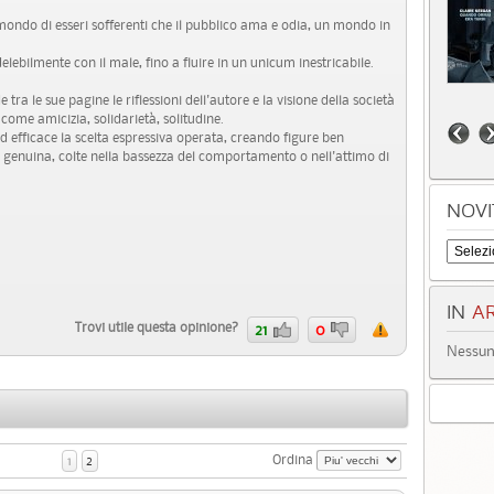
 mondo di esseri sofferenti che il pubblico ama e odia, un mondo in
.
ebilmente con il male, fino a fluire in un unicum inestricabile.
tra le sue pagine le riflessioni dell'autore e la visione della società
come amicizia, solidarietà, solitudine.
ed efficace la scelta espressiva operata, creando figure ben
a e genuina, colte nella bassezza del comportamento o nell'attimo di
NOVI
IN
AR
Trovi utile questa opinione?
21
0
Nessun 
Ordina
1
2