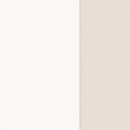
tardi
3.3 (
4
)
4.0 (
1
)