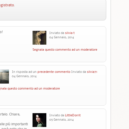
egistrato
.
o!
Inviato da
silvia t
04 Gennaio, 2014
Segnala questo commento ad un moderatore
In risposta ad un
precedente commento
Inviato da
silvia71
04 Gennaio, 2014
nala questo commento ad un moderatore
rtelo. Chiare,
Inviato da
LittleDorrit
05 Gennaio, 2014
alle più importanti
; però noto che in