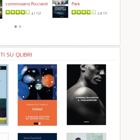
commissario Ricciardi
Park
4.1 (
3
)
3.8 (
1
)
I SU QLIBRI