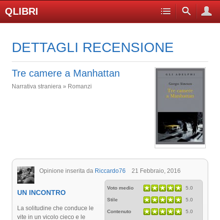
QLIBRI
DETTAGLI RECENSIONE
Tre camere a Manhattan
Narrativa straniera » Romanzi
Opinione inserita da
Riccardo76
21 Febbraio, 2016
Voto medio
5.0
UN INCONTRO
Stile
5.0
La solitudine che conduce le
Contenuto
5.0
vite in un vicolo cieco e le