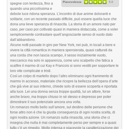
Piacevolezza
5.0
spegne con lentezza, fino a
quando una piccolissima e
debole luce ridona speranza. L’incontro di due anime doloranti e
solitarie, con un recente passato difficile, può essere quella luce che
dona una lieve speranza di rinascita. La storia di un amore nato per
caso, per caso poi coltivato quasi in maniera distaccata, come a voler
semplicemente contrastare quell’angosciante senso di vuoto dato
dall’abbandono.
Alcune notti passate in giro per New York, nei pub, in locali a bere e
vivere la città romantica in maniera spensierata, quasi catturati da
una corda che non lascia scampo, il sesso inizialmente vuoto,
meccanico ma solo in apparenza, come uno scalpello che fatica a
scalfire il marmo di cui Kay e Francois si sono vestiti per sopportare le
loro vite complicate e tristi.
Così un colpo di martello dopo l’altro eliminano ogni frammento di
marmo in accesso, materiale che ricopre la bellezza dell’opera d’arte
che già vive al suo interno, chiede solo di essere scoperta e riportata
alla luce. Lei una donna senza troppe qualità, lui un attore, forse
anche bravo, ma troppo chiuso in sé stesso e depresso per poter
dimostrare il suo potenziale ancora una volta.
Un romanzo molto bello sull’amore, sul destino delle persone che
forse altro non è che la giusta conseguenza di ogni nostra scelta, di
ogni nostra azione. Un romanzo sulla rinascita, una storia che ci
insegna che nulla è mai completamente perso per sempre e a quasi
tutto c’è un rimedio. Molto intensa e piacevole la caratterizzazione dei