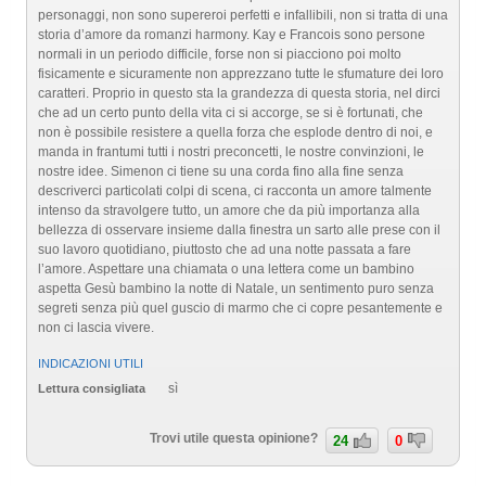
personaggi, non sono supereroi perfetti e infallibili, non si tratta di una
storia d’amore da romanzi harmony. Kay e Francois sono persone
normali in un periodo difficile, forse non si piacciono poi molto
fisicamente e sicuramente non apprezzano tutte le sfumature dei loro
caratteri. Proprio in questo sta la grandezza di questa storia, nel dirci
che ad un certo punto della vita ci si accorge, se si è fortunati, che
non è possibile resistere a quella forza che esplode dentro di noi, e
manda in frantumi tutti i nostri preconcetti, le nostre convinzioni, le
nostre idee. Simenon ci tiene su una corda fino alla fine senza
descriverci particolati colpi di scena, ci racconta un amore talmente
intenso da stravolgere tutto, un amore che da più importanza alla
bellezza di osservare insieme dalla finestra un sarto alle prese con il
suo lavoro quotidiano, piuttosto che ad una notte passata a fare
l’amore. Aspettare una chiamata o una lettera come un bambino
aspetta Gesù bambino la notte di Natale, un sentimento puro senza
segreti senza più quel guscio di marmo che ci copre pesantemente e
non ci lascia vivere.
INDICAZIONI UTILI
sì
Lettura consigliata
Trovi utile questa opinione?
24
0