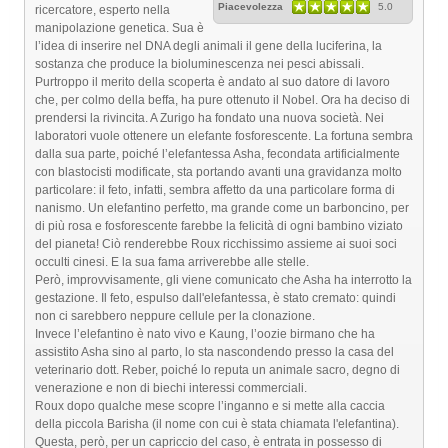
Piacevolezza
5.0
ricercatore, esperto nella
manipolazione genetica. Sua è
l’idea di inserire nel DNA degli animali il gene della luciferina, la
sostanza che produce la bioluminescenza nei pesci abissali.
Purtroppo il merito della scoperta è andato al suo datore di lavoro
che, per colmo della beffa, ha pure ottenuto il Nobel. Ora ha deciso di
prendersi la rivincita. A Zurigo ha fondato una nuova società. Nei
laboratori vuole ottenere un elefante fosforescente. La fortuna sembra
dalla sua parte, poiché l’elefantessa Asha, fecondata artificialmente
con blastocisti modificate, sta portando avanti una gravidanza molto
particolare: il feto, infatti, sembra affetto da una particolare forma di
nanismo. Un elefantino perfetto, ma grande come un barboncino, per
di più rosa e fosforescente farebbe la felicità di ogni bambino viziato
del pianeta! Ciò renderebbe Roux ricchissimo assieme ai suoi soci
occulti cinesi. E la sua fama arriverebbe alle stelle.
Però, improvvisamente, gli viene comunicato che Asha ha interrotto la
gestazione. Il feto, espulso dall'elefantessa, è stato cremato: quindi
non ci sarebbero neppure cellule per la clonazione.
Invece l’elefantino è nato vivo e Kaung, l’oozie birmano che ha
assistito Asha sino al parto, lo sta nascondendo presso la casa del
veterinario dott. Reber, poiché lo reputa un animale sacro, degno di
venerazione e non di biechi interessi commerciali.
Roux dopo qualche mese scopre l’inganno e si mette alla caccia
della piccola Barisha (il nome con cui è stata chiamata l'elefantina).
Questa, però, per un capriccio del caso, è entrata in possesso di