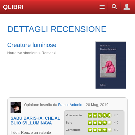
QLIBRI
DETTAGLI RECENSIONE
Creature luminose
Narrativa straniera » Romanzi
Opinione inserita da
FrancoAntonio
20 Mag, 2019
Voto medio
4.5
SABU BARISHA, CHE AL
BUIO S’ILLUMINAVA
Stile
4.0
Contenuto
4.0
Il dott. Roux è un valente