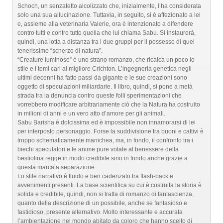
Schoch, un senzatetto alcolizzato che, inizialmente, l’ha considerata
solo una sua allucinazione. Tuttavia, in seguito, si è affezionato a lei
e, assieme alla veterinaria Valerie, ora è intenzionato a difendere
contro tutti e contro tutto quella che lui chiama Sabu. Si instaurerà,
quindi, una lotta a distanza tra i due gruppi per il possesso di quel
tenerissimo “scherzo di natura”.
“Creature luminose” è uno strano romanzo, che ricalca un poco lo
stile e i temi cari al migliore Crichton. L’ingegneria genetica negli
ultimi decenni ha fatto passi da gigante e le sue creazioni sono
oggetto di speculazioni miliardarie. Il libro, quindi, si pone a metà
strada tra la denuncia contro queste folli sperimentazioni che
vorrebbero modificare arbitrariamente ciò che la Natura ha costruito
in milioni di anni e un vero atto d’amore per gli animali.
Sabu Barisha è dolcissima ed è impossibile non innamorarsi di lei
per interposto personaggio. Forse la suddivisione tra buoni e cattivi è
troppo schematicamente manichea, ma, in fondo, il confronto tra i
biechi speculatori e le anime pure votate al benessere della
bestiolina regge in modo credibile sino in fondo anche grazie a
questa marcata separazione.
Lo stile narrativo è fluido e ben cadenzato tra flash-back e
avvenimenti presenti. La base scientifica su cui è costruita la storia è
solida e credibile, quindi, non si tratta di romanzo di fantascienza,
quanto della descrizione di un possibile, anche se fantasioso e
fastidioso, presente alternativo. Molto interessante e accurata
l’ambientazione nel mondo abitato da coloro che hanno scelto di