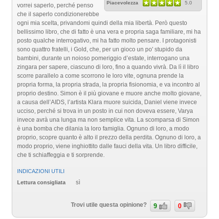
Piacevolezza
5.0
vorrei saperlo, perché penso
che il saperlo condizionerebbe
ogni mia scelta, privandomi quindi della mia libertà. Però questo
bellissimo libro, che di fatto è una vera e propria saga familiare, mi ha
posto qualche interrogativo, mi ha fatto molto pensare. I protagonisti
sono quattro fratelli, i Gold, che, per un gioco un po' stupido da
bambini, durante un noioso pomeriggio d’estate, interrogano una
zingara per sapere, ciascuno di loro, fino a quando vivrà. Da lì il libro
scorre parallelo a come scorrono le loro vite, ognuna prende la
propria forma, la propria strada, la propria fisionomia, e va incontro al
proprio destino. Simon è il più giovane e muore anche molto giovane,
a causa dell’AIDS, l’artista Klara muore suicida, Daniel viene invece
ucciso, perché si trova in un posto in cui non doveva essere, Varya
invece avrà una lunga ma non semplice vita. La scomparsa di Simon
è una bomba che dilania la loro famiglia. Ognuno di loro, a modo
proprio, scopre quanto è alto il prezzo della perdita. Ognuno di loro, a
modo proprio, viene inghiottito dalle fauci della vita. Un libro difficile,
che ti schiaffeggia e ti sorprende.
INDICAZIONI UTILI
sì
Lettura consigliata
Trovi utile questa opinione?
9
0