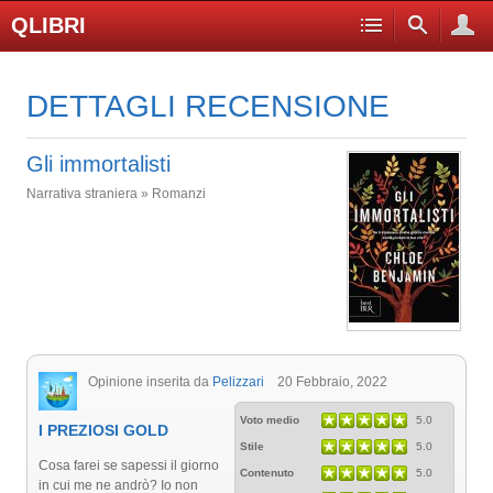
QLIBRI
DETTAGLI RECENSIONE
Gli immortalisti
Narrativa straniera » Romanzi
Opinione inserita da
Pelizzari
20 Febbraio, 2022
Voto medio
5.0
I PREZIOSI GOLD
Stile
5.0
Cosa farei se sapessi il giorno
Contenuto
5.0
in cui me ne andrò? Io non