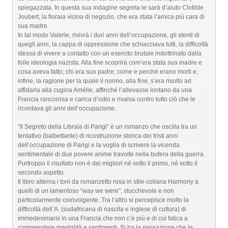
spiegazzata. In questa sua indagine segreta le sarà d’aiuto Clotilde
Joubert, la fioraia vicina di negozio, che era stata l’amica più cara di
sua madre.
In tal modo Valerie, rivivrà i duri anni dell’occupazione, gli stenti di
quegli anni, la cappa di oppressione che schiacciava tutti, la difficoltà
stessa di vivere a contatto con un esercito brutale indottrinato dalla
folle ideologia nazista. Alla fine scoprirà com’era stata sua madre e
cosa aveva fatto; chi era suo padre; come e perché erano morti e,
infine, la ragione per la quale il nonno, alla fine, s’era risolto ad
affidarla alla cugina Amélie, affinché l’allevasse lontano da una
Francia rancorosa e carica d’odio e rivalsa contro tutto ciò che le
ricordava gli anni dell’occupazione.
“Il Segreto della Libraia di Parigi” è un romanzo che oscilla tra un
tentativo (balbettante) di ricostruzione storica dei tristi anni
dell’occupazione di Parigi e la voglia di scrivere la vicenda
sentimentale di due povere anime travolte nella bufera della guerra.
Purtroppo il risultato non è dei migliori né sotto il primo, né sotto il
secondo aspetto.
Il libro alterna i toni da romanzetto rosa in stile collana Harmony a
quelli di un lamentoso “way we were”, stucchevole e non
particolarmente coinvolgente. Tra l’altro si percepisce molto la
difficoltà dell’A. (sudafricana di nascita e inglese di cultura) di
immedesimarsi in una Francia che non c’è più e di cui fatica a
comprendere mentalità e sentimenti. Si ha la sensazione che le