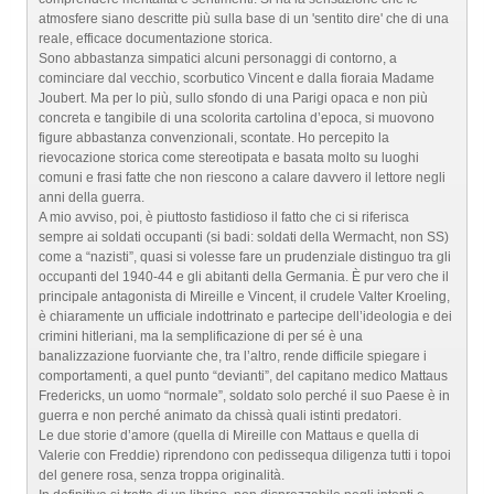
atmosfere siano descritte più sulla base di un 'sentito dire' che di una
reale, efficace documentazione storica.
Sono abbastanza simpatici alcuni personaggi di contorno, a
cominciare dal vecchio, scorbutico Vincent e dalla fioraia Madame
Joubert. Ma per lo più, sullo sfondo di una Parigi opaca e non più
concreta e tangibile di una scolorita cartolina d’epoca, si muovono
figure abbastanza convenzionali, scontate. Ho percepito la
rievocazione storica come stereotipata e basata molto su luoghi
comuni e frasi fatte che non riescono a calare davvero il lettore negli
anni della guerra.
A mio avviso, poi, è piuttosto fastidioso il fatto che ci si riferisca
sempre ai soldati occupanti (si badi: soldati della Wermacht, non SS)
come a “nazisti”, quasi si volesse fare un prudenziale distinguo tra gli
occupanti del 1940-44 e gli abitanti della Germania. È pur vero che il
principale antagonista di Mireille e Vincent, il crudele Valter Kroeling,
è chiaramente un ufficiale indottrinato e partecipe dell’ideologia e dei
crimini hitleriani, ma la semplificazione di per sé è una
banalizzazione fuorviante che, tra l’altro, rende difficile spiegare i
comportamenti, a quel punto “devianti”, del capitano medico Mattaus
Fredericks, un uomo “normale”, soldato solo perché il suo Paese è in
guerra e non perché animato da chissà quali istinti predatori.
Le due storie d’amore (quella di Mireille con Mattaus e quella di
Valerie con Freddie) riprendono con pedissequa diligenza tutti i topoi
del genere rosa, senza troppa originalità.