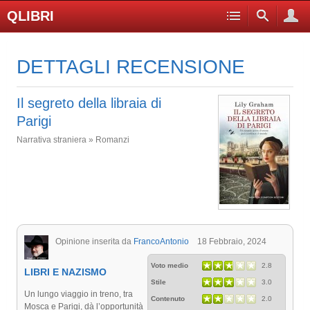
QLIBRI
DETTAGLI RECENSIONE
Il segreto della libraia di
Parigi
Narrativa straniera » Romanzi
Opinione inserita da
FrancoAntonio
18 Febbraio, 2024
Voto medio
2.8
LIBRI E NAZISMO
Stile
3.0
Un lungo viaggio in treno, tra
Contenuto
2.0
Mosca e Parigi, dà l’opportunità