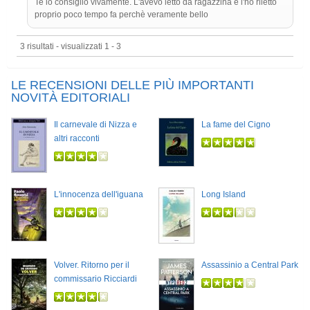
Te lo consiglio vivamente. L'avevo letto da ragazzina e l'ho riletto
proprio poco tempo fa perchè veramente bello
3 risultati - visualizzati 1 - 3
LE RECENSIONI DELLE PIÙ IMPORTANTI
NOVITÀ EDITORIALI
Il carnevale di Nizza e
La fame del Cigno
altri racconti
L'innocenza dell'iguana
Long Island
Volver. Ritorno per il
Assassinio a Central Park
commissario Ricciardi