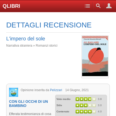
QLIBRI
DETTAGLI RECENSIONE
L'impero del sole
Narrativa straniera » Romanzi storici
Opinione inserita da
Pelizzari
14 Giugno, 2021
Voto medio
3.8
CON GLI OCCHI DI UN
BAMBINO
Stile
3.0
Contenuto
4.0
Efferata testimonianza di cosa