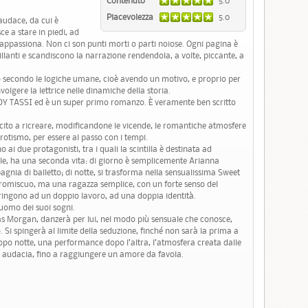
Contenuto
5.0
Piacevolezza
5.0
audace, da cui è
sce a stare in piedi, ad
 appassiona. Non ci son punti morti o parti noiose. Ogni pagina è
rillanti e scandiscono la narrazione rendendola, a volte, piccante, a
no secondo le logiche umane, cioè avendo un motivo, e proprio per
olgere la lettrice nelle dinamiche della storia.
na EDY TASSI ed è un super primo romanzo. È veramente ben scritto
to a ricreare, modificandone le vicende, le romantiche atmosfere
otismo, per essere al passo con i tempi.
ai due protagonisti, tra i quali la scintilla è destinata ad
le, ha una seconda vita: di giorno è semplicemente Arianna
gnia di balletto; di notte, si trasforma nella sensualissima Sweet
omiscuo, ma una ragazza semplice, con un forte senso del
stringono ad un doppio lavoro, ad una doppia identità.
’uomo dei suoi sogni.
as Morgan, danzerà per lui, nel modo più sensuale che conosce,
 Si spingerà al limite della seduzione, finché non sarà la prima a
opo notte, una performance dopo l’altra, l’atmosfera creata dalle
 e audacia, fino a raggiungere un amore da favola.