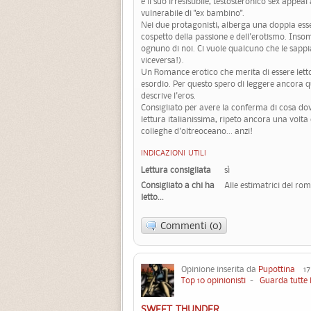
e il suo irresistibile, testosteronico sex appeal
vulnerabile di "ex bambino".
Nei due protagonisti, alberga una doppia essen
cospetto della passione e dell'erotismo. Insom
ognuno di noi. Ci vuole qualcuno che le sappi
viceversa!).
Un Romance erotico che merita di essere letto
esordio. Per questo spero di leggere ancora 
descrive l'eros.
Consigliato per avere la conferma di cosa do
lettura italianissima, ripeto ancora una volta 
colleghe d'oltreoceano... anzi!
INDICAZIONI UTILI
Lettura consigliata
sì
Consigliato a chi ha
Alle estimatrici del ro
letto...
Commenti (0)
Opinione inserita da
Pupottina
17 
Top 10 opinionisti
-
Guarda tutte 
SWEET THUNDER