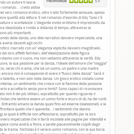
Piacevolezza
5.0
ndo un autore ti lascia
o romanzo.... credo abbia
el vero romance erotico, oltre il lato fortemente sensuale, spesso
ore qualità alla lettura. E nel romanzo d'esordio di Edy Tassi c'è
vature o scontatezze. L'elegante vivido erotismo è impreziosito da
ura idealizzata e rivista a distanza di tempo, attraverso la
sono più importanti...
ondo della danza, uno stile narrativo davvero impeccabile, una
a averla davanti agli occhi.
erotico (narrato con un' eleganza esplicita davvero magistrale),
ei loro affetti familiari, dell'idealizzazione della figura
uardiamo con il cuore, ma non vediamo attraverso la verità. Edy
ore, la sua passione per la danza, l'ideale dell'amore che "viaggia"
cio, verso chi si ama, che sia un uomo, un padre o una madre.
ncora non è consapevole di avere il "fuoco della danza". Sarà il
 talento, e non solo nella danza. Un gioco erotico iniziato come
 intense, un sentimento che cresce con le fiamme della passione.
rlo e accettarlo senza porre limiti? Sono capaci di riconoscere
o non è dei più idilliaci, soprattutto per quanto riguarda il
olas che sembra essere un uomo forte e sicuro di sè, ha dei conti
a. Entrambi amano la danza quasi fino ad esserne ossessionati, e la
ffrontare quello che li spaventa... i sentimenti che stanno
i quali è difficile non affezionarsi, soprattutto per la loro
vvero impeccabile che vi terrà incollate alle pagine per intensità e
apere come andrà a finire, e sarete piacevolmente colpiti dagli
ata la trama. Nicholas è il verace uomo romance, con la sua boria