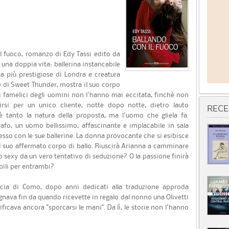
il fuoco, romanzo di Edy Tassi edito da
na doppia vita: ballerina instancabile
a più prestigiose di Londra e creatura
 di Sweet Thunder, mostra il suo corpo
hi famelici degli uomini non l'hanno mai eccitata, finchè non
irsi per un unico cliente, notte dopo notte, dietro lauto
RECE
tanto la natura della proposta, ma l'uomo che gliela fa.
rafo, un uomo bellissimo, affascinante e implacabile in sala
esso con le sue ballerine. La donna provocante che si esibisce
nel suo affermato corpo di ballo. Riuscirà Arianna a camminare
lo sexy da un vero tentativo di seduzione? O la passione finirà
ili per entrambi?
incia di Como, dopo anni dedicati alla traduzione approda
gnava fin da quando ricevette in regalo dal nonno una Olivetti
ificava ancora "sporcarsi le mani". Da lì, le storie non l'hanno