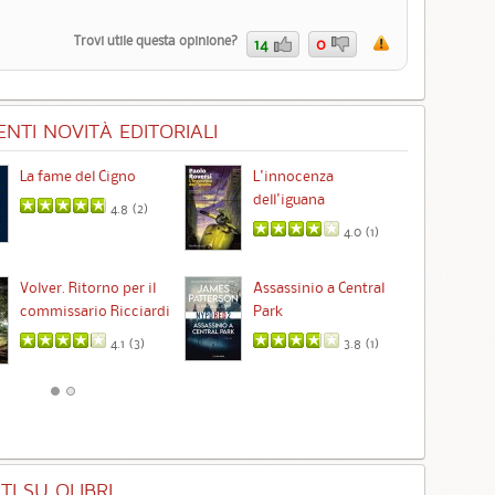
Trovi utile questa opinione?
14
0
NTI NOVITÀ EDITORIALI
La fame del Cigno
L'innocenza
Id
dell'iguana
4.8 (
2
)
4.0 (
1
)
Ta
Volver. Ritorno per il
Assassinio a Central
commissario Ricciardi
Park
4.1 (
3
)
3.8 (
1
)
I SU QLIBRI