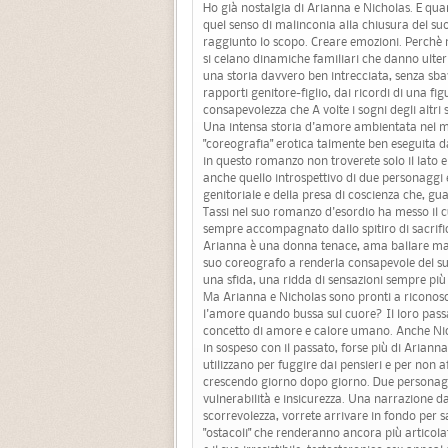
Ho già nostalgia di Arianna e Nicholas. E qua
quel senso di malinconia alla chiusura del su
raggiunto lo scopo. Creare emozioni. Perchè n
si celano dinamiche familiari che danno ulteri
una storia davvero ben intrecciata, senza sba
rapporti genitore-figlio, dai ricordi di una fig
consapevolezza che A volte i sogni degli altri 
Una intensa storia d'amore ambientata nel m
"coreografia" erotica talmente ben eseguita d
in questo romanzo non troverete solo il lato 
anche quello introspettivo di due personaggi e d
genitoriale e della presa di coscienza che, g
Tassi nel suo romanzo d'esordio ha messo il cu
sempre accompagnato dallo spitiro di sacrifi
Arianna è una donna tenace, ama ballare ma a
suo coreografo a renderla consapevole del suo
una sfida, una ridda di sensazioni sempre più
Ma Arianna e Nicholas sono pronti a riconosce
l'amore quando bussa sul cuore? Il loro passat
concetto di amore e calore umano. Anche Nich
in sospeso con il passato, forse più di Ariann
utilizzano per fuggire dai pensieri e per non a
crescendo giorno dopo giorno. Due personaggi a
vulnerabilità e insicurezza. Una narrazione da
scorrevolezza, vorrete arrivare in fondo per s
"ostacoli" che renderanno ancora più articol