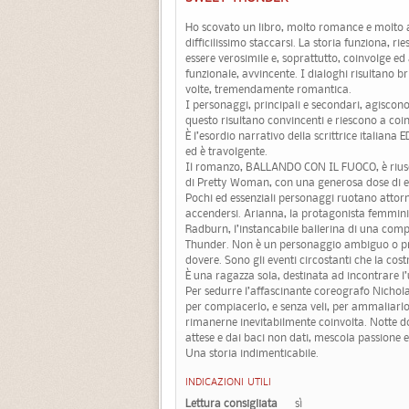
Ho scovato un libro, molto romance e molto 
difficilissimo staccarsi. La storia funziona, rie
essere verosimile e, soprattutto, coinvolge ed
funzionale, avvincente. I dialoghi risultano b
volte, tremendamente romantica.
I personaggi, principali e secondari, agisco
questo risultano convincenti e riescono a coinv
È l’esordio narrativo della scrittrice italia
ed è travolgente.
Il romanzo, BALLANDO CON IL FUOCO, è riusci
di Pretty Woman, con una generosa dose di er
Pochi ed essenziali personaggi ruotano attorno 
accendersi. Arianna, la protagonista femmini
Radburn, l’instancabile ballerina di una compa
Thunder. Non è un personaggio ambiguo o pr
dovere. Sono gli eventi circostanti che la co
È una ragazza sola, destinata ad incontrare l
Per sedurre l’affascinante coreografo Nichol
per compiacerlo, e senza veli, per ammaliarlo.
rimanerne inevitabilmente coinvolta. Notte d
attese e dai baci non dati, mescola passione
Una storia indimenticabile.
INDICAZIONI UTILI
Lettura consigliata
sì