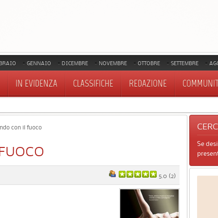
BRAIO
GENNAIO
DICEMBRE
NOVEMBRE
OTTOBRE
SETTEMBRE
AG
IN EVIDENZA
CLASSIFICHE
REDAZIONE
COMMUNI
CER
ndo con il fuoco
Se des
 FUOCO
present
5.0
(
2
)