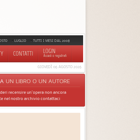
OSTO
LUGLIO
TUTTI I MESI DAL 2008
LOGIN
TY
CONTATTI
Accedi o registrati
GIOVEDÌ 06 AGOSTO 2026
CA
UN LIBRO O UN AUTORE
ideri recensire un'opera non ancora
e nel nostro archivio contattaci