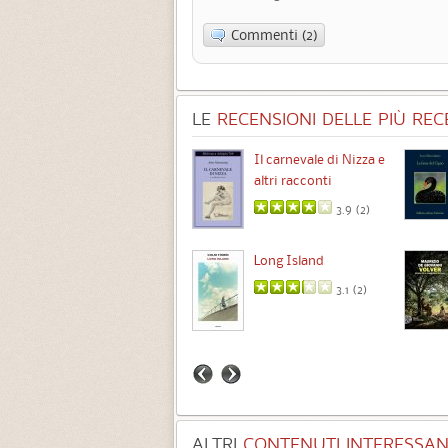
Commenti (2)
LE
RECENSIONI DELLE PIÙ RECE
Chimere
Il carnevale di Nizza e
altri racconti
3.5 (
1
)
3.9 (
2
)
Intermezzo
Long Island
3.7 (
3
)
3.1 (
2
)
ALTRI
CONTENUTI INTERESSANT