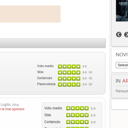
NOVI
Voto medio
5.0
Stile
5.0 (2)
Contenuto
5.0 (2)
IN
AR
Piacevolezza
5.0 (2)
Nessun 
Luglio, 2014
Voto medio
5.0
 le mie opinioni
Stile
5.0
Contenuto
5.0