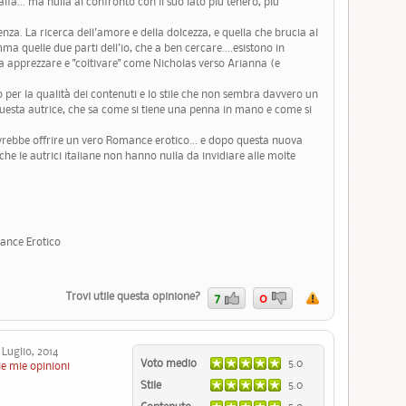
 alfa... ma nulla al confronto con il suo lato più tenero, più
za. La ricerca dell'amore e della dolcezza, e quella che brucia al
ma quelle due parti dell'io, che a ben cercare....esistono in
a apprezzare e "coltivare" come Nicholas verso Arianna (e
 per la qualità dei contenuti e lo stile che non sembra davvero un
questa autrice, che sa come si tiene una penna in mano e come si
vrebbe offrire un vero Romance erotico... e dopo questa nuova
che le autrici italiane non hanno nulla da invidiare alle molte
mance Erotico
Trovi utile questa opinione?
7
0
Luglio, 2014
Voto medio
5.0
le mie opinioni
Stile
5.0