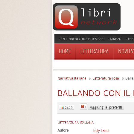
IN LIBRERIA IN SETTEMBRE
MARZO
FEB
HOME
LETTERATURA
NOVITA'
Narrativa italiana
Letteratura rosa
Balla
BALLANDO CON IL
1
Aggiungi ai preferiti
2496
LETTERATURA ITALIANA
Autore
Edy Tassi