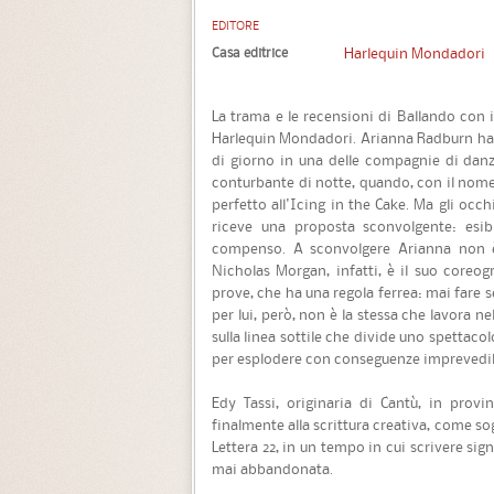
EDITORE
Casa editrice
Harlequin Mondadori
La trama e le recensioni di Ballando con 
Harlequin Mondadori. Arianna Radburn ha u
di giorno in una delle compagnie di danz
conturbante di notte, quando, con il nome
perfetto all'Icing in the Cake. Ma gli occ
riceve una proposta sconvolgente: esib
compenso. A sconvolgere Arianna non è 
Nicholas Morgan, infatti, è il suo coreog
prove, che ha una regola ferrea: mai fare s
per lui, però, non è la stessa che lavora 
sulla linea sottile che divide uno spettaco
per esplodere con conseguenze imprevedib
Edy Tassi, originaria di Cantù, in prov
finalmente alla scrittura creativa, come so
Lettera 22, in un tempo in cui scrivere sign
mai abbandonata.