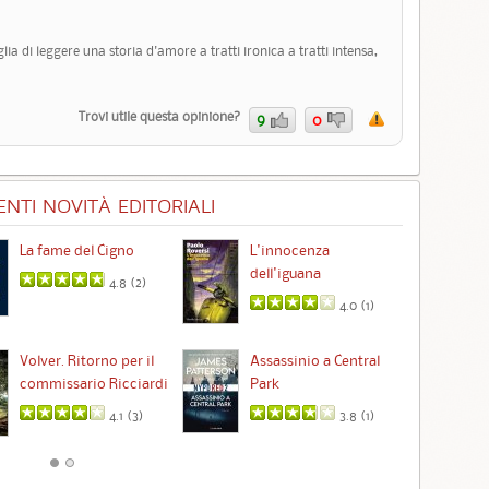
lia di leggere una storia d'amore a tratti ironica a tratti intensa,
Trovi utile questa opinione?
9
0
NTI NOVITÀ EDITORIALI
La fame del Cigno
L'innocenza
Id
dell'iguana
4.8 (
2
)
4.0 (
1
)
Ta
Volver. Ritorno per il
Assassinio a Central
commissario Ricciardi
Park
4.1 (
3
)
3.8 (
1
)