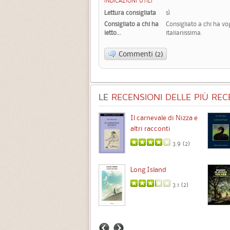
INDICAZIONI UTILI
Lettura consigliata
sì
Consigliato a chi ha
Consigliato a chi ha vog
letto...
italianissima.
Commenti (2)
LE
RECENSIONI DELLE PIÙ RECE
Chimere
Il carnevale di Nizza e
altri racconti
3.5 (
1
)
3.9 (
2
)
Intermezzo
Long Island
3.7 (
3
)
3.1 (
2
)