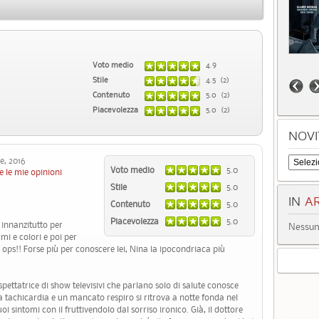
Voto medio
4.9
Stile
4.5 (2)
Contenuto
5.0 (2)
Piacevolezza
5.0 (2)
NOVI
e, 2016
Voto medio
5.0
e le mie opinioni
Stile
5.0
IN
AR
Contenuto
5.0
Piacevolezza
5.0
 innanzitutto per
Nessun 
umi e colori e poi per
ops!! Forse più per conoscere lei, Nina la ipocondriaca più
 spettatrice di show televisivi che parlano solo di salute conosce
 tachicardia e un mancato respiro si ritrova a notte fonda nel
i sintomi con il fruttivendolo dal sorriso ironico. Già, il dottore