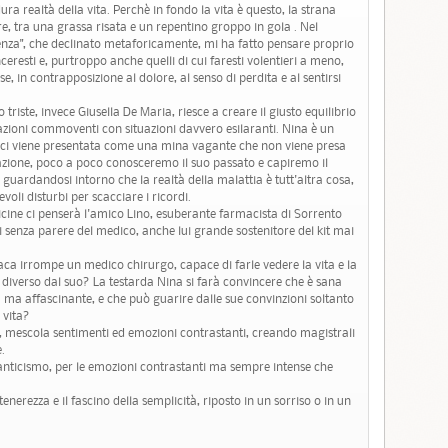
ura realtà della vita. Perchè in fondo la vita è questo, la strana
lore, tra una grassa risata e un repentino groppo in gola . Nel
senza", che declinato metaforicamente, mi ha fatto pensare proprio
unceresti e, purtroppo anche quelli di cui faresti volentieri a meno,
ose, in contrapposizione al dolore, al senso di perdita e al sentirsi
triste, invece Giusella De Maria, riesce a creare il giusto equilibrio
uazioni commoventi con situazioni davvero esilaranti. Nina è un
o ci viene presentata come una mina vagante che non viene presa
razione, poco a poco conosceremo il suo passato e capiremo il
 guardandosi intorno che la realtà della malattia è tutt'altra cosa,
voli disturbi per scacciare i ricordi.
cine ci penserà l'amico Lino, esuberante farmacista di Sorrento
ci senza parere del medico, anche lui grande sostenitore del kit mai
aca irrompe un medico chirurgo, capace di farle vedere la vita e la
diverso dal suo? La testarda Nina si farà convincere che è sana
a affascinante, e che può guarire dalle sue convinzioni soltanto
 vita?
, mescola sentimenti ed emozioni contrastanti, creando magistrali
.
omanticismo, per le emozioni contrastanti ma sempre intense che
nerezza e il fascino della semplicità, riposto in un sorriso o in un