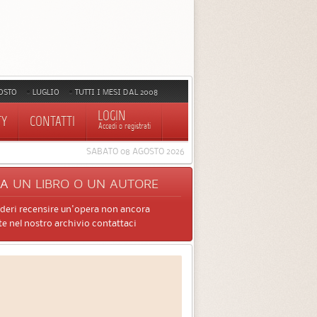
OSTO
LUGLIO
TUTTI I MESI DAL 2008
LOGIN
TY
CONTATTI
Accedi o registrati
SABATO 08 AGOSTO 2026
CA
UN LIBRO O UN AUTORE
ideri recensire un'opera non ancora
e nel nostro archivio contattaci