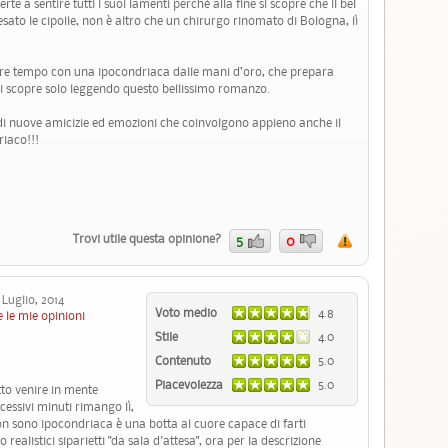
erte a sentire tutti i suoi lamenti perché alla fine si scopre che il bel
esato le cipolle, non è altro che un chirurgo rinomato di Bologna, lì
ere tempo con una ipocondriaca dalle mani d’oro, che prepara
o si scopre solo leggendo questo bellissimo romanzo.
te, di nuove amicizie ed emozioni che coinvolgono appieno anche il
riaco!!!
Trovi utile questa opinione?
5
0
Luglio, 2014
Voto medio
4.8
 le mie opinioni
Stile
4.0
Contenuto
5.0
Piacevolezza
5.0
to venire in mente
cessivi minuti rimango lì,
 non sono ipocondriaca è una botta al cuore capace di farti
 realistici siparietti "da sala d'attesa", ora per la descrizione