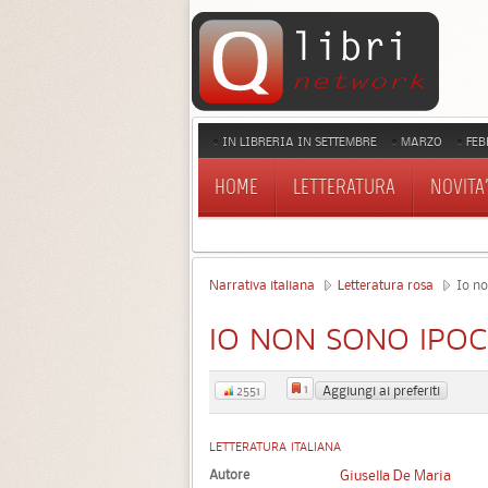
IN LIBRERIA IN SETTEMBRE
MARZO
FEB
HOME
LETTERATURA
NOVITA'
Narrativa italiana
Letteratura rosa
Io no
IO NON SONO IPO
1
Aggiungi ai preferiti
2551
LETTERATURA ITALIANA
Autore
Giusella De Maria