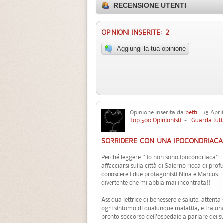
RECENSIONE UTENTI
OPINIONI INSERITE: 2
Aggiungi la tua opinione
Opinione inserita da
betti
18 April
Top 500 Opinionisti
-
Guarda tutt
SORRIDERE CON UNA IPOCONDRIACA
Perché leggere '' io non sono ipocondriaca''…
affacciarsi sulla città di Salerno ricca di prof
conoscere i due protagonisti Nina e Marcus … 
divertente che mi abbia mai incontrata!!
Assidua lettrice di benessere e salute, attenta
ogni sintomo di qualunque malattia, e tra una
pronto soccorso dell’ospedale a parlare dei suo