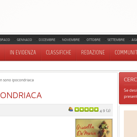
BRAIO
GENNAIO
DICEMBRE
NOVEMBRE
OTTOBRE
SETTEMBRE
AG
IN EVIDENZA
CLASSIFICHE
REDAZIONE
COMMUNI
CER
n sono ipocondriaca
Se des
CONDRIACA
present
4.9
(
2
)