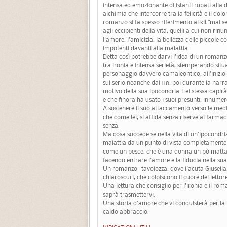
intensa ed emozionante di istanti rubati alla d
alchimia che intercorre tra la felicità e il do
romanzo si fa spesso riferimento al kit "mai 
agli eccipienti della vita, quelli a cui non rin
l'amore, l'amicizia, la bellezza delle piccole c
impotenti davanti alla malattia.
Detta così potrebbe darvi l'idea di un romanzo 
tra ironia e intensa serietà, stemperando sit
personaggio davvero camaleontico, all'inizi
sul serio neanche dal 118, poi durante la nar
motivo della sua ipocondria. Lei stessa capirà
e che finora ha usato i suoi presunti, innumere
A sostenere il suo attaccamento verso le medi
che come lei, si affida senza riserve ai farma
senza.
Ma cosa succede se nella vita di un'ipocondri
malattia da un punto di vista completamente 
come un pesce, che è una donna un pò matta m
facendo entrare l'amore e la fiducia nella sua
Un romanzo- tavolozza, dove l'acuta Giusella
chiaroscuri, che colpiscono il cuore del lettore
Una lettura che consiglio per l'ironia e il r
saprà trasmettervi.
Una storia d'amore che vi conquisterà per la te
caldo abbraccio.