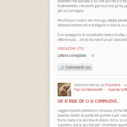
bassotto l’ha lasciata a lui, che sorride e si div
fruttivendolo, che pochi giorni prima gli ha p
per un convegno.
Perché poi il nostro bel chirurgo debba perd
deliziose tartine che si sciolgono in bocca, l
È un susseguirsi di vicissitudini belle e brut
lettore e poi … chi di noi non è un po’ ipocond
INDICAZIONI UTILI
Lettura consigliata
sì
Commenti (0)
Opinione inserita da
Foschia75
21 
Top 100 Opinionisti
-
Guarda tutte
OR SI RIDE OR CI SI COMMUOVE...
Leggere questo poliedrico romanzo, mi ha fat
quando sbatto la punta del gomito e per i suc
tra la risata e la lacrima di dolore. Ecco, Io
scendere, ora le lacrime per i divertenti quanto