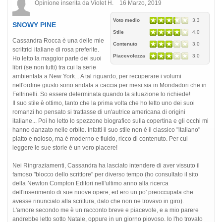
Opinione inserita da Violet H. 16 Marzo, 2019
Voto medio
3.3
SNOWY PINE
Stile
4.0
Cassandra Rocca è una delle mie
Contenuto
3.0
scrittrici italiane di rosa preferite.
Piacevolezza
3.0
Ho letto la maggior parte dei suoi
libri (se non tutti) tra cui la serie
ambientata a New York... A tal riguardo, per recuperare i volumi
nell'ordine giusto sono andata a caccia per mesi sia in Mondadori che in
Feltrinelli. So essere determinata quando la situazione lo richiede!
Il suo stile è ottimo, tanto che la prima volta che ho letto uno dei suoi
romanzi ho pensato si trattasse di un'autrice americana di origini
italiane... Poi ho letto lo spezzone biografico sulla copertina e gli occhi mi
hanno danzato nelle orbite. Infatti il suo stile non è il classico "italiano"
piatto e noioso, ma è moderno e fluido, ricco di contenuto. Per cui
leggere le sue storie è un vero piacere!
Nei Ringraziamenti, Cassandra ha lasciato intendere di aver vissuto il
famoso "blocco dello scrittore" per diverso tempo (ho consultato il sito
della Newton Compton Editori nell'ultimo anno alla ricerca
dell'inserimento di sue nuove opere, ed ero un po' preoccupata che
avesse rinunciato alla scrittura, dato che non ne trovavo in giro).
L'amore secondo me è un racconto breve e piacevole, e a mio parere
andrebbe letto sotto Natale, oppure in un giorno piovoso. Io l'ho trovato