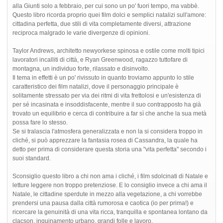
alla Giunti solo a febbraio, per cui sono un po' fuori tempo, ma vabbè.
Questo libro ricorda proprio quei film dolci e semplici natalizi sull'amore:
cittadina perfetta, due stili di vita completamente diversi, attrazione
reciproca malgrado le varie divergenze di opinioni.
Taylor Andrews, architetto newyorkese spinosa e ostile come molti tipici
lavoratori incalliti di città, e Ryan Greenwood, ragazzo tuttofare di
montagna, un individuo forte, rilassato e disinvolto.
Il tema in effetti è un po' rivissuto in quanto troviamo appunto lo stile
caratteristico dei film natalizi, dove il personaggio principale è
solitamente stressato per via dei ritmi di vita frettolosi e un'esistenza di
per sé incasinata e insoddisfacente, mentre il suo contrapposto ha già
trovato un equilibrio e cerca di contribuire a far sì che anche la sua metà
possa fare lo stesso.
Se si tralascia l'atmosfera generalizzata e non la si considera troppo in
cliché, si può apprezzare la fantasia rosea di Cassandra, la quale ha
detto per prima di considerare questa storia una "vita perfetta" secondo i
suoi standard.
Sconsiglio questo libro a chi non ama i cliché, i film sdolcinati di Natale e
letture leggere non troppo pretenziose. E lo consiglio invece a chi ama il
Natale, le cittadine sperdute in mezzo alla vegetazione, a chi vorrebbe
prendersi una pausa dalla città rumorosa e caotica (io per prima!) e
ricercare la genuinità di una vita ricca, tranquilla e spontanea lontano da
clacson, inquinamento urbano, grandi folle e lavoro.