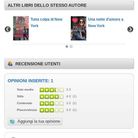
ALTRI LIBRI DELLO STESSO AUTORE
ew York
Tutta colpa di New
Una notte d'amore a
York
New York
RECENSIONE UTENTI
OPINIONI INSERITE: 1
Voto medio
3.3
Stile
4.0 (1)
Contenuto
3.0 (1)
Piacevolezza
3.0 (1)
Aggiungi la tua opinione