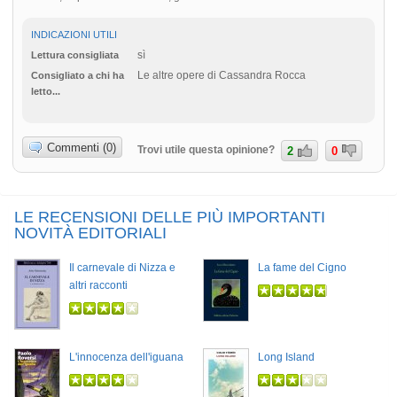
INDICAZIONI UTILI
sì
Lettura consigliata
Le altre opere di Cassandra Rocca
Consigliato a chi ha
letto...
Commenti (0)
Trovi utile questa opinione?
2
0
LE RECENSIONI DELLE PIÙ IMPORTANTI
NOVITÀ EDITORIALI
Il carnevale di Nizza e
La fame del Cigno
altri racconti
L'innocenza dell'iguana
Long Island