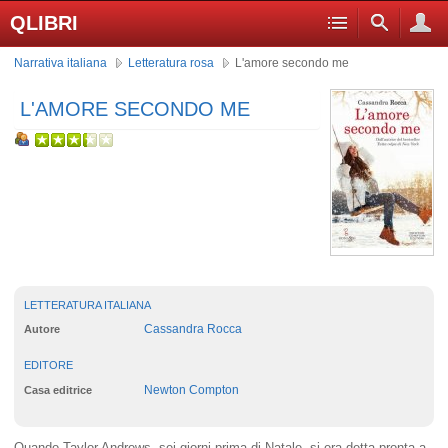
QLIBRI
Narrativa italiana
Letteratura rosa
L'amore secondo me
L'AMORE SECONDO ME
LETTERATURA ITALIANA
Cassandra Rocca
Autore
EDITORE
Newton Compton
Casa editrice
Quando Taylor Andrews, sei giorni prima di Natale, si era detta pronta a