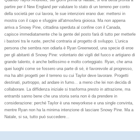
partire per il New England per valutare lo stato di un terreno per conto
della società per cui lavora, le sue intenzioni erano due: mettersi in
mostra con il capo e sfuggire all'atmosfera gioiosa. Ma non appena
arriva a Snowy Pine, cittadina sperduta al confine con il Canada,
capisce immediatamente che la gente del posto farà di tutto per metterle
i bastoni tra le ruote, perché contraria al progetto di sviluppo. L'unica
persona che sembra non odiarla è Ryan Greenwood, una specie di eroe
per gli abitanti di Snowy Pine: volontario dei vigili del fuoco e artigiano di
grande talento, è anche bellissimo e molto corteggiato. Ryan, che ama
quei luoghi come se fossero una parte di sé, è favorevole al progresso,
ma ha altri progetti per il terreno su cui Taylor deve lavorare. Progetti
destinati, purtroppo, ad andare in fumo... a meno che lei non decida di
collaborare. La diffidenza iniziale si trasforma presto in attrazione, ma
entrambi sanno bene che una storia seria non è da prendere in
considerazione: perché Taylor è una newyorkese e una single convinta,
mentre Ryan non ha la minima intenzione di lasciare Snowy Pine. Ma a
Natale, si sa, tutto può succedere...