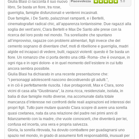
Giulia Blasi ci racconta il suo nuovo
Piacevolezza
5.0
libro, Se basta un fiore, tra rose,
guerriglia, famiglie disfunzionali e ventenni incasinati.
Due famiglie, i De Santo, palazzinari rampanti, e i Bertelli,
cinematografari radical chic, all’apparenza lontanissime. Due ragazzi alla
soglia dei vent’anni, Clara Bertelli e Max De Santo alle prese con la
ricerca del loro posto nel mondo. Tra sorellastre che spuntano
all’improvviso, ragazze con problemi alimentari, figli invece che del
cemento sognano di diventare chef, moti di ribellione e guerriglia, madri
algide ed incapaci di vedere, bulli, ragazzi violenti: questo è Se basta un
fiore. Un romanzo che ci porta dentro una città- Roma- che è ovunque, in
ogni riga e in ogni dolore- e in quel momento dell’esistere in cui tutto
ancora sembra possibile.
Giulia Blasi ha dichiarato in una recente presentazione che:
“i personaggi adolescenti nascono decostruendo gli adulti.”,
e in ciò è perfettamente riuscita. I due protagonisti, Max e Clara, sono
vicini di casa alla “Giustiniana”, la zona ricca, residenziale, isolata, in
balia di due famiglie molto diverse, ma accomunate dalla totale
mancanza d’interesse nei confronti delle reali aspirazioni ed interessi dei
propri figli. Tutto pare mutare quando Clara scopre di avere una sorella
quasi coetanea, nata da una relazione del padre nei primi anni di
fidanzamento con la madre, che vuole conoscerli, che diventerà per lei,
confusa ed incerta, una vera e propria salvezza.
Gloria, la sorella ritrovata, ha dovuto combattere per guadagnarsi uno
spazio nel mondo, in grado di assumersi forti responsabilità, inusuali per