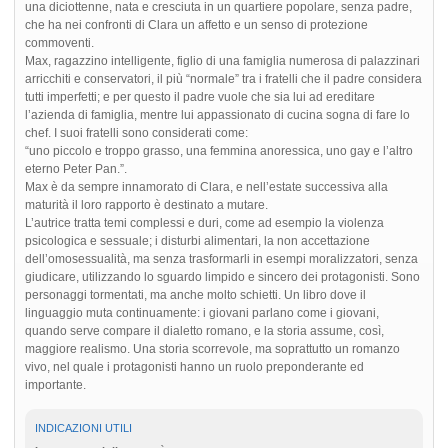
una diciottenne, nata e cresciuta in un quartiere popolare, senza padre,
che ha nei confronti di Clara un affetto e un senso di protezione
commoventi.
Max, ragazzino intelligente, figlio di una famiglia numerosa di palazzinari
arricchiti e conservatori, il più “normale” tra i fratelli che il padre considera
tutti imperfetti; e per questo il padre vuole che sia lui ad ereditare
l’azienda di famiglia, mentre lui appassionato di cucina sogna di fare lo
chef. I suoi fratelli sono considerati come:
“uno piccolo e troppo grasso, una femmina anoressica, uno gay e l’altro
eterno Peter Pan.”.
Max è da sempre innamorato di Clara, e nell’estate successiva alla
maturità il loro rapporto è destinato a mutare.
L’autrice tratta temi complessi e duri, come ad esempio la violenza
psicologica e sessuale; i disturbi alimentari, la non accettazione
dell’omosessualità, ma senza trasformarli in esempi moralizzatori, senza
giudicare, utilizzando lo sguardo limpido e sincero dei protagonisti. Sono
personaggi tormentati, ma anche molto schietti. Un libro dove il
linguaggio muta continuamente: i giovani parlano come i giovani,
quando serve compare il dialetto romano, e la storia assume, così,
maggiore realismo. Una storia scorrevole, ma soprattutto un romanzo
vivo, nel quale i protagonisti hanno un ruolo preponderante ed
importante.
INDICAZIONI UTILI