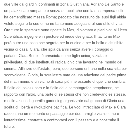
due ville dai giardini confinanti in zona Giustiniana. Adriano De Santo è
un palazzinaro rampante e senza scrupoli che con la sua impresa edile
ha cementificato mezza Roma; peccato che nessuno dei suoi figli abbia
voluto seguire le sue orme né tantomeno adeguarsi al suo stile di vita.
Ora tutte le speranze sono riposte in Max, diplomato a pieni voti al Liceo
Scientifico, ingegnere in pectore ed erede designato. Il taciturno Max
però nutre una passione segreta per la cucina e per la bella e disinibita
vicina di casa, Clara, che spia da anni senza avere il coraggio di
parlarle. Clara Bertelli è cresciuta come figlia unica, viziata e
privilegiata, di due intellettuali radical chic che lavorano nel mondo del
cinema. All'inizio dell'estate, però, due persone entrano nella sua vita per
sconvolgerla: Gloria, la sorellastra nata da una relazione del padre prima
del matrimonio, e un vicino di casa più interessante di quel che sembra.
Il figlio del palazzinaro e la figlia dei cinematografari scopriranno, nel
rapporto con l'altro, una parte di se stessi che non credevano esistesse,
e nelle azioni di guerrilla gardening organizzate dal gruppo di Gloria una
scelta di libertà e rivoluzione pacifica. Le voci intrecciate di Max e Clara
raccontano un momento di passaggio per due famiglie vicinissime e
lontanissime, costrette a confrontarsi con il passato e a ricostruire il
futuro.