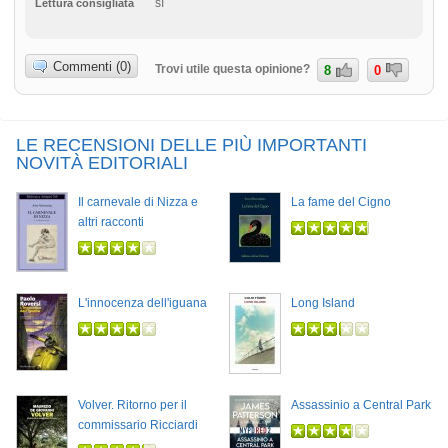
sì
Lettura consigliata
Commenti (0)
Trovi utile questa opinione?
8
0
LE RECENSIONI DELLE PIÙ IMPORTANTI
NOVITÀ EDITORIALI
Il carnevale di Nizza e
La fame del Cigno
altri racconti
L'innocenza dell'iguana
Long Island
Volver. Ritorno per il
Assassinio a Central Park
commissario Ricciardi