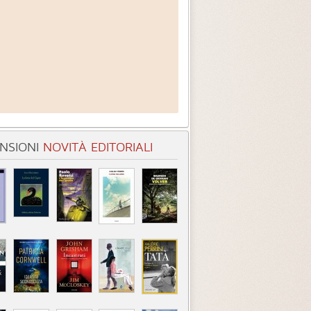
NSIONI
NOVITÀ EDITORIALI
ve la storia finisce
Di chi è la colpa
egoria:
Romanzi
Categoria:
Romanzi