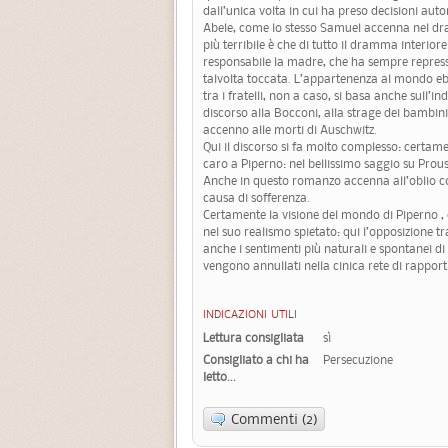
dall’unica volta in cui ha preso decisioni aut
Abele, come lo stesso Samuel accenna nel dram
più terribile è che di tutto il dramma interiore
responsabile la madre, che ha sempre repress
talvolta toccata. L’appartenenza al mondo eb
tra i fratelli, non a caso, si basa anche sull’
discorso alla Bocconi, alla strage dei bambi
accenno alle morti di Auschwitz.
Qui il discorso si fa molto complesso: certa
caro a Piperno: nel bellissimo saggio su Prous
Anche in questo romanzo accenna all’oblio 
causa di sofferenza.
Certamente la visione del mondo di Piperno , 
nel suo realismo spietato: qui l’opposizione t
anche i sentimenti più naturali e spontanei di
vengono annullati nella cinica rete di rapporti
INDICAZIONI UTILI
Lettura consigliata
sì
Consigliato a chi ha
Persecuzione
letto...
Commenti (2)