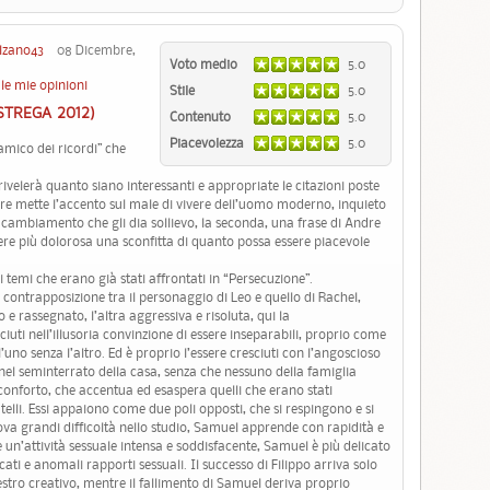
lzano43
08 Dicembre,
Voto medio
5.0
le mie opinioni
Stile
5.0
 STREGA 2012)
Contenuto
5.0
Piacevolezza
5.0
amico dei ricordi” che
ivelerà quanto siano interessanti e appropriate le citazioni poste
laire mette l’accento sul male di vivere dell’uomo moderno, inquieto
n cambiamento che gli dia sollievo, la seconda, una frase di Andre
ere più dolorosa una sconfitta di quanto possa essere piacevole
 temi che erano già stati affrontati in “Persecuzione”.
ontrapposizione tra il personaggio di Leo e quello di Rachel,
e rassegnato, l’altra aggressiva e risoluta, qui la
sciuti nell’illusoria convinzione di essere inseparabili, proprio come
uno senza l’altro. Ed è proprio l’essere cresciuti con l’angoscioso
o nel seminterrato della casa, senza che nessuno della famiglia
 conforto, che accentua ed esaspera quelli che erano stati
atelli. Essi appaiono come due poli opposti, che si respingono e si
trova grandi difficoltà nello studio, Samuel apprende con rapidità e
 e un’attività sessuale intensa e soddisfacente, Samuel è più delicato
cati e anomali rapporti sessuali. Il successo di Filippo arriva solo
estro creativo, mentre il fallimento di Samuel deriva proprio