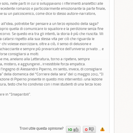
solo, nelle parti in cui si sviluppavano i riferimenti analettici alle
recedente romanzo e particolarmente emozionante la parte finale,
come su un palcoscenico, come dice lo stesso autore-narratore,
o all’idea, potrebbe far pensare a un terzo episodio della saga?
oprio quella di comunicare lo squallore e la perdizione senza fine
corvo. Se questo era tra gli intenti, la storia è più che riuscita. Mi
la catarsi rispetto alla sua stessa vita per ciò che riguarda le
 chi volesse esorcizzare, oltre a ciò, il senso di delusione e
chiacciante e sempre più prevaricatrice dell’universo privato … e
orse consigliarsi a molti.
e me, anelano alla Letteratura, torno a ripetere, sempre
a, mistero, e aggiungerei , irresistibile forza empatica.
ingegno di Alessandro Piperno, mi sento, invece, di consigliare
a” della domenica del “Corriere della sera” del 13 maggio 2012, “Il
itazione di Piperno presente in questo mio intervento): una lezione
ura, testo che ho condiviso con i miei studenti di una terza liceo
e in “Inseparibili”.
Trovi utile questa opinione?
10
0