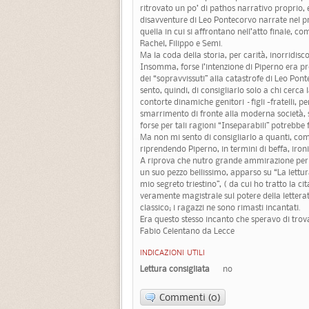
ritrovato un po’ di pathos narrativo proprio, e 
disavventure di Leo Pontecorvo narrate nel p
quella in cui si affrontano nell’atto finale, 
Rachel, Filippo e Semi.
Ma la coda della storia, per carità, inorridisc
Insomma, forse l’intenzione di Piperno era pr
dei “sopravvissuti” alla catastrofe di Leo Ponte
sento, quindi, di consigliarlo solo a chi cerca 
contorte dinamiche genitori –figli -fratelli, per
smarrimento di fronte alla moderna società, s
forse per tali ragioni “Inseparabili” potrebbe f
Ma non mi sento di consigliarlo a quanti, com
riprendendo Piperno, in termini di beffa, ironi
A riprova che nutro grande ammirazione per l’
un suo pezzo bellissimo, apparso su “La lettur
mio segreto triestino”, ( da cui ho tratto la c
veramente magistrale sul potere della letterat
classico; i ragazzi ne sono rimasti incantati.
Era questo stesso incanto che speravo di trovar
Fabio Celentano da Lecce
INDICAZIONI UTILI
Lettura consigliata
no
Commenti (0)