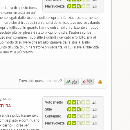
Piacevolezza
3.0
 lettura di questo libro,
che sono rimasta un po’
ilmente legati dalle vicende della propria infanzia, assolutamente
amiliare che si traduce in un’analisi delle rispettive nevrosi, dando
roprio idilliaco, in quanto hanno entrambi un orizzonte emotivo
ciato più perplessa è stato proprio lo stile: l’autore scrive
so non comune; il suo stile è quindi ricercato e forbito, ma al
uo modo di scrivere che mi allontanava dalla storia. Bello
unto di vista di un narratore onnisciente, di cui si svela l’identità
o uno stile più “caldo”.
Trovi utile questa opinione?
26
0
gno, 2013
Voto medio
2.3
ATURA
Stile
3.0
e ardire pubblicamente di
Contenuto
2.0
ccompagnato e continuano
Piacevolezza
2.0
 Piperno? Forse per