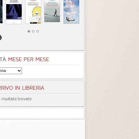
4.5
4.1 (
3
)
3.8 (
5
)
TÀ
MESE PER MESE
RIVO IN LIBRERIA
risultato trovato