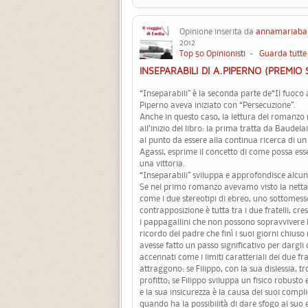
Opinione inserita da
annamariaba
2012
Top 50 Opinionisti
-
Guarda tutte 
INSEPARABILI DI A.PIPERNO (PREMIO
“Inseparabili” è la seconda parte de“Il fuoco 
Piperno aveva iniziato con “Persecuzione”.
Anche in questo caso, la lettura del romanzo r
all’inizio del libro: la prima tratta da Baude
al punto da essere alla continua ricerca di u
Agassi, esprime il concetto di come possa ess
una vittoria.
“Inseparabili” sviluppa e approfondisce alcuni
Se nel primo romanzo avevamo visto la netta c
come i due stereotipi di ebreo, uno sottomesso 
contrapposizione è tutta tra i due fratelli, cre
i pappagallini che non possono sopravvivere l’
ricordo del padre che finì i suoi giorni chius
avesse fatto un passo significativo per dargli
accennati come i limiti caratteriali dei due fr
attraggono: se Filippo, con la sua dislessia, 
profitto; se Filippo sviluppa un fisico robusto
e la sua insicurezza è la causa dei suoi compli
quando ha la possibilità di dare sfogo al suo 