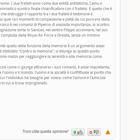
onome. I due fratelli sono come due entità antitetiche, Caino e
matico scontro finale chiarificatore con il fratello. E quello che è
 che distrugge il rapporto tra i due fratelli è testimone e
o quei rari momenti di compassione e pietà da cui pure era stata
raico è nei romanzi di Piperno di assoluta importanza: lo scontro
indignazione sorta in Samuel, nel sentire Filippo accennare, nel suo
ni compiuta dalla Royal Air Force a Dresda, senza un minimo
mente quello della funzione della memoria è un argomento assai
t intitolato “Contro la memoria”, si dilunga su questo punto.
come mezzo per raggiungere la serenità e alla memoria come
così come ci giunge attraverso i suoi romanzi, è assai inquietante,
ra l’uomo e il mondo, l’uomo e la società è conflittuale al punto che
 cui l’individuo ha bisogno per vivere, come l’amore e l’amicizia
 in cui si trova imprigionato.
Trovi utile questa opinione?
9
0