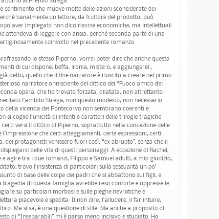
a attorno al Premio Strega
ico sentimento che muove molte delle azioni sconsiderate dei
rché banalmente un lettore, da fruitore del prodotto, può
dopo aver impiegato non dico risorse economiche, ma intellettuali
he attendeva di leggere con ansia, perché seconda parte di una
a vertiginosamente coinvolto nel precedente romanzo
arafrasando lo stesso Piperno, vorrei poter dire che anche questa
umenti di cui dispone: beffa, ironia, mistero, e aggiungerei ,
ià detto, quello che il fine narratore è riuscito a creare nel primo
sterioso narratore onnisciente del dittico del “Fuoco amico dei
seconda opera, che ho trovato forzata, dilatata, non altrettanto
eritato l’ambito Strega, non questo modesto, non necessario
ito della vicenda dei Pontecorvo non sembrano coerenti e
i coglie l’unicità di intenti e caratteri delle trilogie tragiche
erti versi il dittico di Piperno, soprattutto nella concezione delle
l’impressione che certi atteggiamenti, certe espressioni, certi
iva, dei protagonisti venissero fuori così, “ex abrupto”, senza che il
 dispiegarsi delle vite di questi personaggi. A eccezione di Rachel,
e agire tra i due romanzi, Filippo e Samuel adulti, a mio giudizio,
ato; trovo l’insistenza di particolari sulla sessualità un po’
sunto di base delle colpe dei padri che si abbattono sui figli, e
a tragedia di questa famiglia avrebbe reso contorte e oppresse le
ndugiare su particolari morbosi e sulle pieghe nevrotiche e
tura piacevole e spedita. Il non dire, l’alludere, il far intuire,
bro. Ma si sa, è una questione di stile. Ma anche a proposito di
esto di “Inseparabili” mi è parso meno incisivo e studiato. Ho