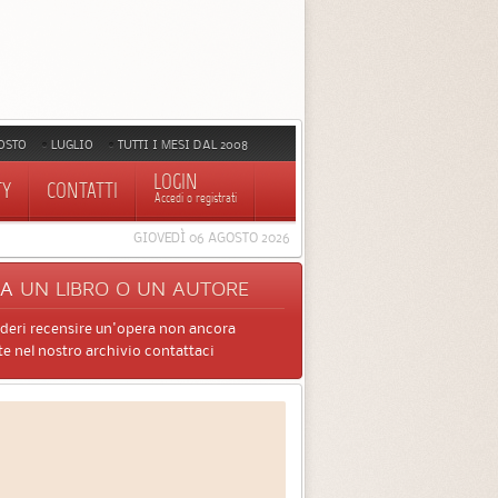
OSTO
LUGLIO
TUTTI I MESI DAL 2008
LOGIN
TY
CONTATTI
Accedi o registrati
GIOVEDÌ 06 AGOSTO 2026
CA
UN LIBRO O UN AUTORE
ideri recensire un'opera non ancora
e nel nostro archivio contattaci