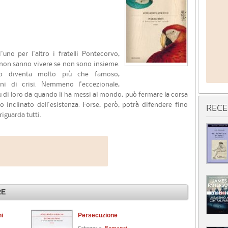
uno per l'altro i fratelli Pontecorvo,
 non sanno vivere se non sono insieme.
po diventa molto più che famoso,
i di crisi. Nemmeno l'eccezionale,
u di loro da quando li ha messi al mondo, può fermare la corsa
o inclinato dell'esistenza. Forse, però, potrà difendere fino
RECE
riguarda tutti.
RE
ni
Persecuzione
Do
Categoria:
Romanzi
Cat