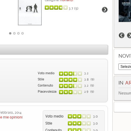
3.7 (
5
)
NOVI
Voto medio
3.2
Stile
3.8 (9)
IN
AR
Contenuto
3.2 (9)
Piacevolezza
2.9 (9)
Nessun 
bbraio, 2014
Voto medio
3.0
le mie opinioni
Stile
3.0
Contenuto
3.0