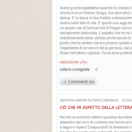
Avevo grandi aspettative quando ho iniziato la
vincitore di un Premio Strega, ma devo dire 
delusa. E’ la storia di due fratelli, indissolub
diversi nello stile di vita. E’ quindi una saga f
un quadro sia di Samuel che di Filippo non p
decisamente disturbato. L’aspetto che mi ha las
indubbiamente bene, utilizza anche parole di u
punto che ho sentito che era proprio questo s
l’espediente di scrivere in terza persona, dal p
finale nell’ultimo capitolo. Forse avrei preferit
INDICAZIONI UTILI
Lettura consigliata
sì
Commenti (0)
Opinione inserita da Fabio Celentano 29 Giu
CIÒ CHE MI ASPETTO DALLA LETTER
Perché un anonimo lettore qualsiasi dovrebb
dissentire dal coro di consensi che hanno a
a seguire l’opera "Inseparabili" di Alessandro