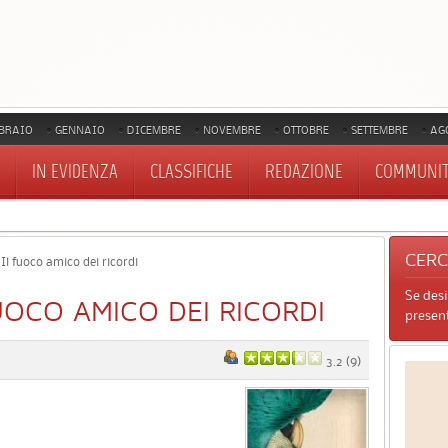
BRAIO
GENNAIO
DICEMBRE
NOVEMBRE
OTTOBRE
SETTEMBRE
AG
IN EVIDENZA
CLASSIFICHE
REDAZIONE
COMMUNI
CER
 Il fuoco amico dei ricordi
Se des
FUOCO AMICO DEI RICORDI
present
3.2
(
9
)