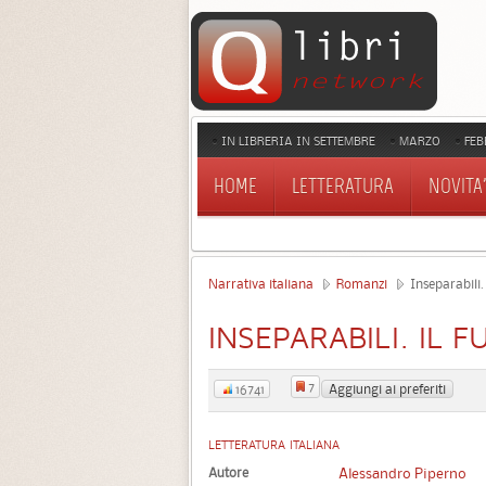
IN LIBRERIA IN SETTEMBRE
MARZO
FEB
HOME
LETTERATURA
NOVITA'
Narrativa italiana
Romanzi
Inseparabili.
INSEPARABILI. IL 
7
Aggiungi ai preferiti
16741
LETTERATURA ITALIANA
Autore
Alessandro Piperno