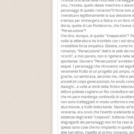
l’invidia bruciante della notorietà che aleggi
2012, l’invidia, quello stesso meschino e atav
personaggi di questo romanzo?O forse solo pe
rivendicare legittimamente la sua delusione 
e tempo per immergersi a fatica in un libro c
storia, quella di Leo Pontecorvo, che l’avev
“Persecuzione”?
Che dire, dunque, di questo “Inseparabili”? P
volta la letteratura ha trionfato con i soli str
irresistibile forza empatica. Ebbene, come ho g
romanzo, “Persecuzione” dietro le vesti del mi
ricordi”, a mio parere, non si rigenera nella 
spontanea. Davvero “Persecuzione” avrebbe m
sequel. I personaggi che ritroviamo nel segu
veramente frutto di un progetto più ampio, non s
greche, cui sembrava, secondo me, rifarsi per c
ancestrali colpe generazionali; ho avuto come 
dialoghi , a volte ai limiti della fiction televis
lettore potesse cogliere un filo conduttore nel
che mi pare mantenga continuità di carattere 
non sono tratteggiati in modo uniforme e medit
stucchevole, a tratti disturbante. Stando all’as
viceversa, era ovvio che l’evento scatenante l
esistenze degli eredi “colpevoli”, tuttavia l’i
disgreganti dei personaggi non mi ha reso la let
spesso sono cose che ho rimpianto in questo li
stile narrativo, rispetto al primo romanzo, qu