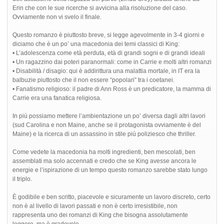
Erin che con le sue ricerche si avvicina alla risoluzione del caso.
Ovviamente non vi svelo il finale.
Questo romanzo è piuttosto breve, si legge agevolmente in 3-4 giorni e
diciamo che è un po’ una macedonia dei temi classici di King:
• L’adolescenza come età perduta, età di grandi sogni e di grandi ideali
• Un ragazzino dai poteri paranormali: come in Carrie e molti altri romanzi
• Disabilità / disagio: qui è addirittura una malattia mortale, in IT era la
balbuzie piuttosto che il non essere “popolari” tra i coetanei.
• Fanatismo religioso: il padre di Ann Ross è un predicatore, la mamma di
Carrie era una fanatica religiosa.
In più possiamo mettere l’ambientazione un po’ diversa dagli altri lavori
(sud Carolina e non Maine, anche se il protagonista ovviamente è del
Maine) e la ricerca di un assassino in stile più poliziesco che thriller.
Come vedete la macedonia ha molti ingredienti, ben mescolati, ben
assemblati ma solo accennati e credo che se King avesse ancora le
energie e l’ispirazione di un tempo questo romanzo sarebbe stato lungo
il triplo.
È godibile e ben scritto, piacevole e sicuramente un lavoro discreto, certo
non è al livello di lavori passati e non è certo irresistibile, non
rappresenta uno dei romanzi di King che bisogna assolutamente
leggere, ma è gradevole.