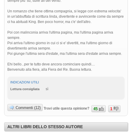
sempre piu' su, sulle ali del vento.
Un romanzo che tiene ottima compagnia, si legge con estrema velocita'
in un'abbuffata di scrittura linda, divertente e avvincente come da sempre
ci ha abituati King. Ben poco horror, ma c'e' dell'altro.
Poi con malinconia arriva l'ultima pagina, ma l'ultima pagina arriva
sempre.
Poi arriva l'ultimo giorno in cui ci si e' divertiti, ma l'ultimo giorno di
divertimento arriva sempre.
Poi giunge l'ultima sera d'estate, ma l'ultima sera d'estate arriva sempre.
Ehi bello...per te tutto deve ancora cominciare quindi....
Benvenuto alla fiera, alla Fiera del Re. Buona lettura.
INDICAZIONI UTILI
sì
Lettura consigliata
Commenti (12)
Trovi utile questa opinione?
45
1
ALTRI LIBRI DELLO STESSO AUTORE