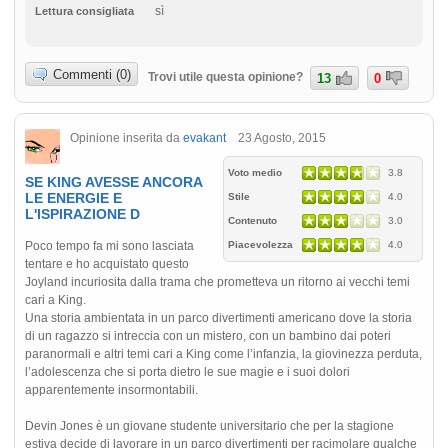
sì
Lettura consigliata
Commenti (0)
Trovi utile questa opinione?
13
0
Opinione inserita da
evakant
23 Agosto, 2015
Voto medio
3.8
SE KING AVESSE ANCORA
LE ENERGIE E
Stile
4.0
L'ISPIRAZIONE D
Contenuto
3.0
Poco tempo fa mi sono lasciata
Piacevolezza
4.0
tentare e ho acquistato questo
Joyland incuriosita dalla trama che prometteva un ritorno ai vecchi temi
cari a King.
Una storia ambientata in un parco divertimenti americano dove la storia
di un ragazzo si intreccia con un mistero, con un bambino dai poteri
paranormali e altri temi cari a King come l’infanzia, la giovinezza perduta,
l’adolescenza che si porta dietro le sue magie e i suoi dolori
apparentemente insormontabili.
Devin Jones è un giovane studente universitario che per la stagione
estiva decide di lavorare in un parco divertimenti per racimolare qualche