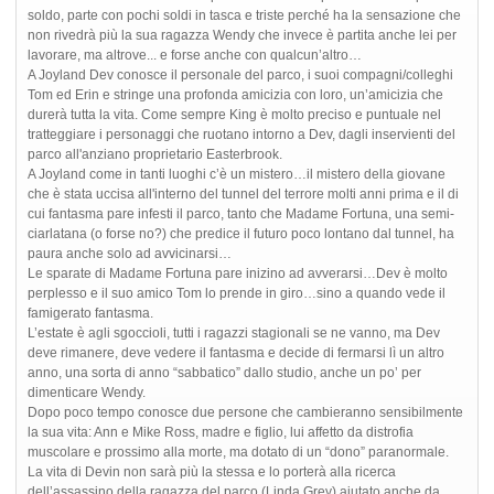
soldo, parte con pochi soldi in tasca e triste perché ha la sensazione che
non rivedrà più la sua ragazza Wendy che invece è partita anche lei per
lavorare, ma altrove... e forse anche con qualcun’altro…
A Joyland Dev conosce il personale del parco, i suoi compagni/colleghi
Tom ed Erin e stringe una profonda amicizia con loro, un’amicizia che
durerà tutta la vita. Come sempre King è molto preciso e puntuale nel
tratteggiare i personaggi che ruotano intorno a Dev, dagli inservienti del
parco all'anziano proprietario Easterbrook.
A Joyland come in tanti luoghi c’è un mistero…il mistero della giovane
che è stata uccisa all'interno del tunnel del terrore molti anni prima e il di
cui fantasma pare infesti il parco, tanto che Madame Fortuna, una semi-
ciarlatana (o forse no?) che predice il futuro poco lontano dal tunnel, ha
paura anche solo ad avvicinarsi…
Le sparate di Madame Fortuna pare inizino ad avverarsi…Dev è molto
perplesso e il suo amico Tom lo prende in giro…sino a quando vede il
famigerato fantasma.
L’estate è agli sgoccioli, tutti i ragazzi stagionali se ne vanno, ma Dev
deve rimanere, deve vedere il fantasma e decide di fermarsi lì un altro
anno, una sorta di anno “sabbatico” dallo studio, anche un po’ per
dimenticare Wendy.
Dopo poco tempo conosce due persone che cambieranno sensibilmente
la sua vita: Ann e Mike Ross, madre e figlio, lui affetto da distrofia
muscolare e prossimo alla morte, ma dotato di un “dono” paranormale.
La vita di Devin non sarà più la stessa e lo porterà alla ricerca
dell’assassino della ragazza del parco (Linda Grey) aiutato anche da