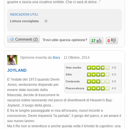
guarire e lascia una cicatrice orribile. Che ci sarà di dolce...”
INDICAZIONI UTILI
sì
Lettura consigliata
Commenti (2)
Trovi utile questa opinione?
17
0
Opinione inserita da
Illary
11 Ottobre, 2014
Voto medio
3.8
JOYLAND
Stile
4.0
E' l'estate del 1973 quando Devin
Contenuto
3.0
Jones, ventunenne disperato per
Piacevolezza
4.0
essere stato lasciato dalla
fidanzata, decide di trascorrere le
vacanze estive lavorando nel parco di divertimenti di Heaven's Bay:
Joyland...il luogo della gioia...
E fra le lunghe passeggiate in riva all'oceano, nuovi incontri e
conoscenze, Devin imparerà "la parlata", il gergo del parco, e ad amare il
suo nuovo lavoro.
Ma il Re non si smentisce e anche questa volta il brivido fa capolino: una