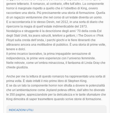
genere letterario. Il romanzo, al contrario, offre tutt’altro. La componente
horror è marginale rispetto a quello che è l’obiettivo di King, ovvero
raccontare una storia. Più precisamente una storia di formazione. Quella
di un ragazzo ventunenne che nel corso di un’estate diventa un uomo.
E a raccontarcela è lo stesso Devin, nel 2012, in una sorta di diario che
ripercorre la magia di quell’estate indimenticabile del 1973.
Nostalgica e struggente è la descrizione degli anni ‘70 della costa Est
degli Stati Uniti, tra jeans sdruciti, telefoni a gettoni, i The Doors e i Pink
Floyd sulla cresta dell’onda, i parchi giochi e le fiere itineranti che
attiravano ancora una moltitudine di pubblico. È una storia di prime volte,
tenere e dolci.
Il primo incarico lavorativo, la prima impagabile sensazione di
indipendenza, le prime vere esperienze con l’universo femminile.
Nelle retrovie, come un’ombra minacciosa, il fantasma di Linda Gray che
chiede giustizia.
Anche per me la lettura di questo romanzo ha rappresentato una sorta di
prima volta. È stato infatti il mio primo libro di Stephen King.
E se da un lato la componente horror non sfrutta a dovere le potenzialità
che un’ambientazione come Joyland poteva offrire, dall’altro ho divorato
le 350 pagine, apprezzandole per la delicatezza e le tante sfumature che
King dimostra di saper trasmettere quando scrive storie di formazione.
INDICAZIONI UTILI