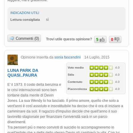
INDICAZIONI UTILI
sì
Lettura consigliata
Commenti (0)
Trovi utile questa opinione?
5
0
Opinione inserita da
sonia fascendini
14 Luglio, 2015
Voto medio
4.0
LUNA PARK DA
QUASI..PAURA
Stile
4.0
Contenuto
4.0
E' il 1973. Il costo della benzina e
Piacevolezza
4.0
le crisi internazionali sono ben
lontane dalla mente di Devin
Jones. La sua Wendy lo ha lasciato. Il primo amore, quello che solo a
vent'anni è così assoluto e insostituibile ha deciso che è ora di iniziare a
camminare da soli. Il ragazzo d'impulso decide che quell'anno il suo
lavoretto stagionale per finanziare l'università sarà in un parco
diverimenti.
Tra pensieri più o meno convinti di suicidio lo accompagneremo in
quell'estate che a detta dello stesso Devin gli cambierà la vita. Con lui