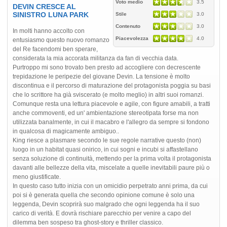
Voto medio
3.5
DEVIN CRESCE AL
SINISTRO LUNA PARK
Stile
3.0
Contenuto
3.0
In molti hanno accolto con
Piacevolezza
4.0
entusiasmo questo nuovo romanzo
del Re facendomi ben sperare,
considerata la mia accorata militanza da fan di vecchia data.
Purtroppo mi sono trovato ben presto ad accogliere con decrescente
trepidazione le peripezie del giovane Devin. La tensione è molto
discontinua e il percorso di maturazione del protagonista poggia su basi
che lo scrittore ha già sviscerato (e molto meglio) in altri suoi romanzi.
Comunque resta una lettura piacevole e agile, con figure amabili, a tratti
anche commoventi, ed un' ambientazione stereotipata forse ma non
utilizzata banalmente, in cui il macabro e l'allegro da sempre si fondono
in qualcosa di magicamente ambiguo..
King riesce a plasmare secondo le sue regole narrative questo (non)
luogo in un habitat quasi onirico, in cui sogni e incubi si affastellano
senza soluzione di continuità, mettendo per la prima volta il protagonista
davanti alle bellezze della vita, miscelate a quelle inevitabili paure più o
meno giustificate.
In questo caso tutto inizia con un omicidio perpetrato anni prima, da cui
poi si è generata quella che secondo opinione comune è solo una
leggenda, Devin scoprirà suo malgrado che ogni leggenda ha il suo
carico di verità. E dovrà rischiare parecchio per venire a capo del
dilemma ben sospeso tra ghost-story e thriller classico.