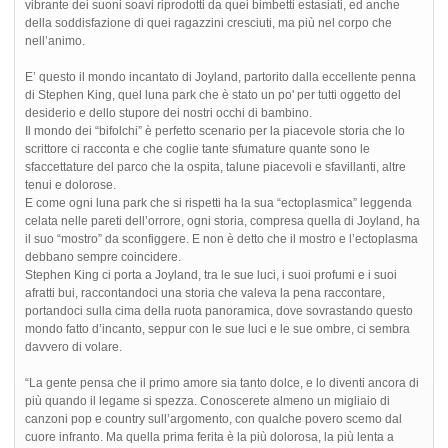
vibrante dei suoni soavi riprodotti da quei bimbetti estasiati, ed anche
della soddisfazione di quei ragazzini cresciuti, ma più nel corpo che
nell’animo.
E’ questo il mondo incantato di Joyland, partorito dalla eccellente penna
di Stephen King, quel luna park che è stato un po' per tutti oggetto del
desiderio e dello stupore dei nostri occhi di bambino.
Il mondo dei “bifolchi” è perfetto scenario per la piacevole storia che lo
scrittore ci racconta e che coglie tante sfumature quante sono le
sfaccettature del parco che la ospita, talune piacevoli e sfavillanti, altre
tenui e dolorose.
E come ogni luna park che si rispetti ha la sua “ectoplasmica” leggenda
celata nelle pareti dell’orrore, ogni storia, compresa quella di Joyland, ha
il suo “mostro” da sconfiggere. E non è detto che il mostro e l’ectoplasma
debbano sempre coincidere.
Stephen King ci porta a Joyland, tra le sue luci, i suoi profumi e i suoi
afratti bui, raccontandoci una storia che valeva la pena raccontare,
portandoci sulla cima della ruota panoramica, dove sovrastando questo
mondo fatto d’incanto, seppur con le sue luci e le sue ombre, ci sembra
davvero di volare.
“La gente pensa che il primo amore sia tanto dolce, e lo diventi ancora di
più quando il legame si spezza. Conoscerete almeno un migliaio di
canzoni pop e country sull’argomento, con qualche povero scemo dal
cuore infranto. Ma quella prima ferita è la più dolorosa, la più lenta a