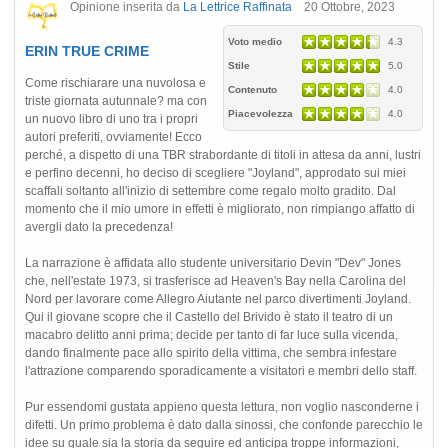
Opinione inserita da
La Lettrice Raffinata
20 Ottobre, 2023
Voto medio
4.3
ERIN TRUE CRIME
Stile
5.0
Come rischiarare una nuvolosa e
Contenuto
4.0
triste giornata autunnale? ma con
Piacevolezza
4.0
un nuovo libro di uno tra i propri
autori preferiti, ovviamente! Ecco
perché, a dispetto di una TBR strabordante di titoli in attesa da anni, lustri
e perfino decenni, ho deciso di scegliere "Joyland", approdato sui miei
scaffali soltanto all'inizio di settembre come regalo molto gradito. Dal
momento che il mio umore in effetti è migliorato, non rimpiango affatto di
avergli dato la precedenza!
La narrazione è affidata allo studente universitario Devin "Dev" Jones
che, nell'estate 1973, si trasferisce ad Heaven's Bay nella Carolina del
Nord per lavorare come Allegro Aiutante nel parco divertimenti Joyland.
Qui il giovane scopre che il Castello del Brivido è stato il teatro di un
macabro delitto anni prima; decide per tanto di far luce sulla vicenda,
dando finalmente pace allo spirito della vittima, che sembra infestare
l'attrazione comparendo sporadicamente a visitatori e membri dello staff.
Pur essendomi gustata appieno questa lettura, non voglio nasconderne i
difetti. Un primo problema è dato dalla sinossi, che confonde parecchio le
idee su quale sia la storia da seguire ed anticipa troppe informazioni,