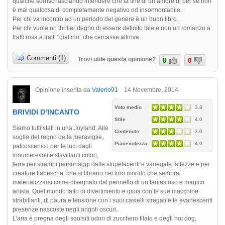
qualche sorriso lasciando intendere che la fine di un amore di per sé non
è mai qualcosa di completamente negativo od insormontabile.
Per chi va incontro ad un periodo del genere è un buon libro.
Per chi vuole un thriller degno di essere definito tale e non un romanzo a
tratti rosa a tratti “giallino” che cercasse altrove.
Commenti (1)
Trovi utile questa opinione?
8
0
Opinione inserita da
Valerio91
14 Novembre, 2014
Voto medio
3.8
BRIVIDI D’INCANTO
Stile
4.0
Siamo tutti stati in una Joyland. Alle
Contenuto
3.0
soglie del regno delle meraviglie,
Piacevolezza
4.0
palcoscenico per le luci dagli
innumerevoli e sfavillanti colori,
terra per strambi personaggi dalle stupefacenti e variegate fattezze e per
creature fiabesche, che si librano nel loro mondo che sembra
materializzarsi come disegnato dal pennello di un fantasioso e magico
artista. Quel mondo fatto di divertimento e gioia con le sue macchine
strabilianti, di paura e tensione con i suoi castelli stregati e le evanescenti
presenze nascoste negli angoli oscuri.
L’aria è pregna degli squisiti odori di zucchero filato e degli hot dog,