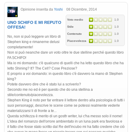
Opinione inserita da
Yoshi
08 Dicembre, 2014
Voto medio
1.0
UNO SCHIFO E MI REPUTO
OFFESA!
Stile
1.0
Contenuto
1.0
No, non si può leggere un libro di
Piacevolezza
1.0
Stephen king e rimanerne delusi
completamente!
Non si può neanche dare un voto oltre le due stelline perché questo libro
FA SCHIFO!
Ma io mi domando: c'è qualcuno di quelli che ha letto questo libro che ha
letto Shining? It? The Cell? Cose Preziose?
E proprio a voi domando: in questo libro c'è davvero la mano di Stephen
king?
Potete davvero dire che è stato lui a scriverlo?
Secondo me no ed è per questo che do una stellina a
stile/contenuto/piacevolezza.
Stephen King è noto per far entrare il lettore dentro alla psicologia di tutti i
suoi personaggi, descrive le scene come se potessi realmente vederle
materializzarsi li di fronte a te...
Questa schifezza è merito di un gosth writer, lui c'ha messo solo il nome!
L'idea del romanzo dell'orrore ambientato in un luna park era favolosa e
il fatto che fosse stato scritto dal Re dell'incubo mi ha fatto credere che ciò
che avevo in mano fosse un piccolo tesoro con cui passare qualche