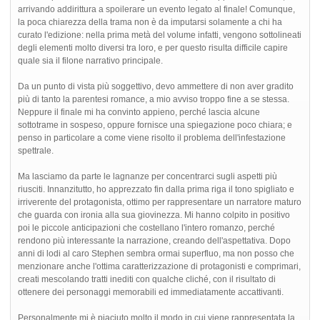
arrivando addirittura a spoilerare un evento legato al finale! Comunque,
la poca chiarezza della trama non è da imputarsi solamente a chi ha
curato l'edizione: nella prima metà del volume infatti, vengono sottolineati
degli elementi molto diversi tra loro, e per questo risulta difficile capire
quale sia il filone narrativo principale.
Da un punto di vista più soggettivo, devo ammettere di non aver gradito
più di tanto la parentesi romance, a mio avviso troppo fine a se stessa.
Neppure il finale mi ha convinto appieno, perché lascia alcune
sottotrame in sospeso, oppure fornisce una spiegazione poco chiara; e
penso in particolare a come viene risolto il problema dell'infestazione
spettrale.
Ma lasciamo da parte le lagnanze per concentrarci sugli aspetti più
riusciti. Innanzitutto, ho apprezzato fin dalla prima riga il tono spigliato e
irriverente del protagonista, ottimo per rappresentare un narratore maturo
che guarda con ironia alla sua giovinezza. Mi hanno colpito in positivo
poi le piccole anticipazioni che costellano l'intero romanzo, perché
rendono più interessante la narrazione, creando dell'aspettativa. Dopo
anni di lodi al caro Stephen sembra ormai superfluo, ma non posso che
menzionare anche l'ottima caratterizzazione di protagonisti e comprimari,
creati mescolando tratti inediti con qualche cliché, con il risultato di
ottenere dei personaggi memorabili ed immediatamente accattivanti.
Personalmente mi è piaciuto molto il modo in cui viene rappresentata la