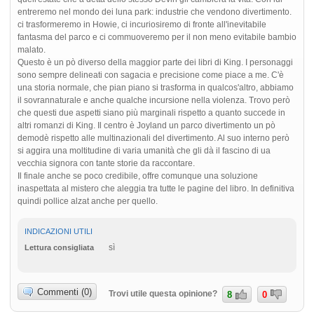
entreremo nel mondo dei luna park: industrie che vendono divertimento.
ci trasformeremo in Howie, ci incuriosiremo di fronte all'inevitabile
fantasma del parco e ci commuoveremo per il non meno evitabile bambio
malato.
Questo è un pò diverso della maggior parte dei libri di King. I personaggi
sono sempre delineati con sagacia e precisione come piace a me. C'è
una storia normale, che pian piano si trasforma in qualcos'altro, abbiamo
il sovrannaturale e anche qualche incursione nella violenza. Trovo però
che questi due aspetti siano più marginali rispetto a quanto succede in
altri romanzi di King. Il centro è Joyland un parco divertimento un pò
demodè rispetto alle multinazionali del divertimento. Al suo interno però
si aggira una moltitudine di varia umanità che gli dà il fascino di ua
vecchia signora con tante storie da raccontare.
Il finale anche se poco credibile, offre comunque una soluzione
inaspettata al mistero che aleggia tra tutte le pagine del libro. In definitiva
quindi pollice alzat anche per quello.
INDICAZIONI UTILI
sì
Lettura consigliata
Commenti (0)
Trovi utile questa opinione?
8
0