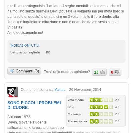
p.s: Il caro protagonista "facciamoci seghe mentali sulla morosa che mi
ha mollato senza darmela Dev" (scusate la volgarità ma per metà libro si
parla solo di questo) è entrato si e no 3 volte in tutto il libro dentro alla
famosa e inquietante attrazione e non è neanche dotato sesto senso!
Vi basta?
A me decisamente no!
INDICAZIONI UTILI
no
Lettura consigliata
Commenti (8)
Trovi utile questa opinione?
13
0
Opinione inserita da
MariaL
26 Novembre, 2014
Voto medio
2.5
SONO PICCOLI PROBLEMI
DI CUORE.
Stile
4.0
Contenuto
2.0
Autunno 1973.
Piacevolezza
2.0
Devin, giovane studente
saltuariamente lavoratore, sarebbe