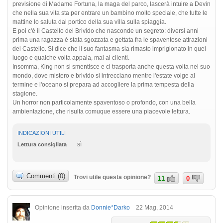
previsione di Madame Fortuna, la maga del parco, lascerà intuire a Devin
che nella sua vita sta per entrare un bambino molto speciale, che tutte le
mattine lo saluta dal portico della sua villa sulla spiaggia.
E poi c'è il Castello del Brivido che nasconde un segreto: diversi anni
prima una ragazza è stata sgozzata e gettata fra le spaventose attrazioni
del Castello. Si dice che il suo fantasma sia rimasto imprigionato in quel
luogo e qualche volta appaia, mai ai clienti.
Insomma, King non si smentisce e ci trasporta anche questa volta nel suo
mondo, dove mistero e brivido si intrecciano mentre l'estate volge al
termine e l'oceano si prepara ad accogliere la prima tempesta della
stagione.
Un horror non particolamente spaventoso o profondo, con una bella
ambientazione, che risulta comuque essere una piacevole lettura.
INDICAZIONI UTILI
sì
Lettura consigliata
Commenti (0)
Trovi utile questa opinione?
11
0
Opinione inserita da
Donnie*Darko
22 Mag, 2014