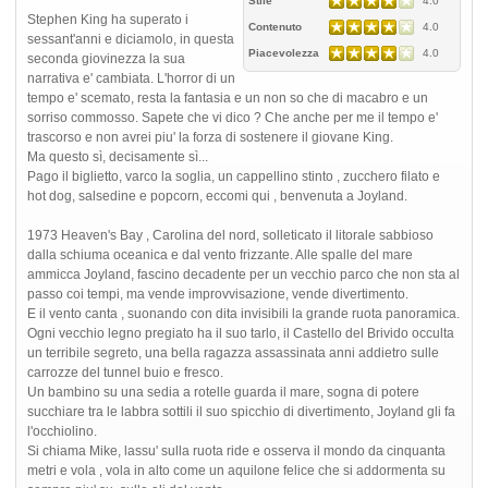
Stile
4.0
Stephen King ha superato i
Contenuto
4.0
sessant'anni e diciamolo, in questa
Piacevolezza
4.0
seconda giovinezza la sua
narrativa e' cambiata. L'horror di un
tempo e' scemato, resta la fantasia e un non so che di macabro e un
sorriso commosso. Sapete che vi dico ? Che anche per me il tempo e'
trascorso e non avrei piu' la forza di sostenere il giovane King.
Ma questo sì, decisamente sì...
Pago il biglietto, varco la soglia, un cappellino stinto , zucchero filato e
hot dog, salsedine e popcorn, eccomi qui , benvenuta a Joyland.
1973 Heaven's Bay , Carolina del nord, solleticato il litorale sabbioso
dalla schiuma oceanica e dal vento frizzante. Alle spalle del mare
ammicca Joyland, fascino decadente per un vecchio parco che non sta al
passo coi tempi, ma vende improvvisazione, vende divertimento.
E il vento canta , suonando con dita invisibili la grande ruota panoramica.
Ogni vecchio legno pregiato ha il suo tarlo, il Castello del Brivido occulta
un terribile segreto, una bella ragazza assassinata anni addietro sulle
carrozze del tunnel buio e fresco.
Un bambino su una sedia a rotelle guarda il mare, sogna di potere
succhiare tra le labbra sottili il suo spicchio di divertimento, Joyland gli fa
l'occhiolino.
Si chiama Mike, lassu' sulla ruota ride e osserva il mondo da cinquanta
metri e vola , vola in alto come un aquilone felice che si addormenta su