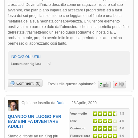
crescita di Devin, all'inizio descritto come un ragazzo insicuro sul suo
avvenire, che pian piano impara ad accettare i propri difetti ed a farsi
forza dei sui pregi; la risoluzione che leggiamo nel finale è una bella
metafora della sua neonata consapevolezza. Un'ulteriore elemento
positivo a mio parere è dato dall'atmosfera, che risulta perfetta per la fine
dell'estate, trasmettendo un senso quasi sognante di nostalgia. E
probabilmente, proprio averlo letto in questo periodo dell'anno mi ha
permesso di apprezzarlo così tanto.
INDICAZIONI UTILI
sì
Lettura consigliata
Commenti (0)
Trovi utile questa opinione?
7
0
Opinione inserita da
Dario_
26 Aprile, 2020
Voto medio
4.5
QUANDO UN LUOGO PER
BAMBINI FA DIVENTARE
Stile
4.0
ADULTI
Contenuto
4.0
Siamo di fronte ad un King più
Piacevolezza
5.0