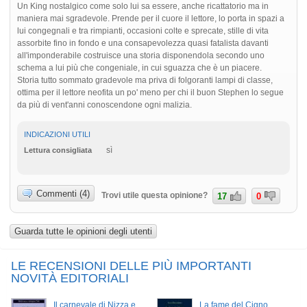
Un King nostalgico come solo lui sa essere, anche ricattatorio ma in
maniera mai sgradevole. Prende per il cuore il lettore, lo porta in spazi a
lui congegnali e tra rimpianti, occasioni colte e sprecate, stille di vita
assorbite fino in fondo e una consapevolezza quasi fatalista davanti
all'imponderabile costruisce una storia disponendola secondo uno
schema a lui più che congeniale, in cui sguazza che è un piacere.
Storia tutto sommato gradevole ma priva di folgoranti lampi di classe,
ottima per il lettore neofita un po' meno per chi il buon Stephen lo segue
da più di vent'anni conoscendone ogni malizia.
INDICAZIONI UTILI
sì
Lettura consigliata
Commenti (4)
Trovi utile questa opinione?
17
0
Guarda tutte le opinioni degli utenti
LE RECENSIONI DELLE PIÙ IMPORTANTI
NOVITÀ EDITORIALI
Il carnevale di Nizza e
La fame del Cigno