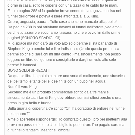
giorno in casa, sotto le coperte con una tazza di te caldo fra le mani.
Fino a pagina 288 si fa qualche breve cenno della ragazza uccisa nel
tunnel dell'orrore e poteva essere affrontata alla S. King.
Orrore, angoscia, paura... Tutte cose che sono mancate all'appello!
Da pagina 288 in poi arriviamo davanti al tunnel dell'orrore, vediamo il
cerchietto azzurro e scopriamo l'assassino che è ovvio fin dalle prime
pagine! (SONORO SBADIGLIO!)
Mi dispiace ma non darò un voto alto solo perché si sta parlando di
Stephen King o perché lui è il re indiscusso (faccio questa premessa
perché so che ci sarà chi mi dirà contro!) ma sinceramente non posso
leggere un libro del genere e consigliarlo o dargli un voto alto solo
perché è famoso!
SONO SOLDI SPRECATI!
Da questo libro ho potuto captare una sorta di malinconia, uno strascico
dei bei tempi e tante belle idee finite con un buco nell'acqua.
Non è il vero King.
Secondo me è un prodotto commerciale scritto da altre mani e
sinceramente tutti i fan di King dovrebbero sentirsi offesi perché è una
presa in giro bella e buona!
Sulla quarta di copertina c'è scritto "Chi ha coraggio di entrare nel tunnel
della paura?"
A me piacerebbe rispondergli: Ho comprato questo libro per mettermi alla
prova ma posso solo dire che il biglietto per entrare l'ho pagato caro ma
di tunnel o fantasmi, neanche l'ombra!