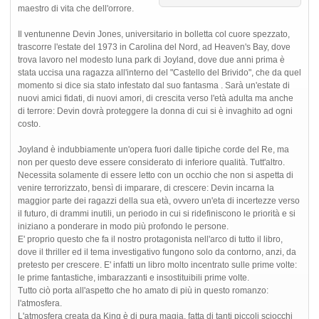
maestro di vita che dell'orrore.
Il ventunenne Devin Jones, universitario in bolletta col cuore spezzato,
trascorre l'estate del 1973 in Carolina del Nord, ad Heaven's Bay, dove
trova lavoro nel modesto luna park di Joyland, dove due anni prima è
stata uccisa una ragazza all'interno del "Castello del Brivido", che da quel
momento si dice sia stato infestato dal suo fantasma . Sarà un'estate di
nuovi amici fidati, di nuovi amori, di crescita verso l'età adulta ma anche
di terrore: Devin dovrà proteggere la donna di cui si è invaghito ad ogni
costo.
Joyland è indubbiamente un'opera fuori dalle tipiche corde del Re, ma
non per questo deve essere considerato di inferiore qualità. Tutt'altro.
Necessita solamente di essere letto con un occhio che non si aspetta di
venire terrorizzato, bensì di imparare, di crescere: Devin incarna la
maggior parte dei ragazzi della sua età, ovvero un'eta di incertezze verso
il futuro, di drammi inutili, un periodo in cui si ridefiniscono le priorità e si
iniziano a ponderare in modo più profondo le persone.
E' proprio questo che fa il nostro protagonista nell'arco di tutto il libro,
dove il thriller ed il tema investigativo fungono solo da contorno, anzi, da
pretesto per crescere. E' infatti un libro molto incentrato sulle prime volte:
le prime fantastiche, imbarazzanti e insostituibili prime volte.
Tutto ciò porta all'aspetto che ho amato di più in questo romanzo:
l'atmosfera.
L'atmosfera creata da King è di pura magia, fatta di tanti piccoli sciocchi