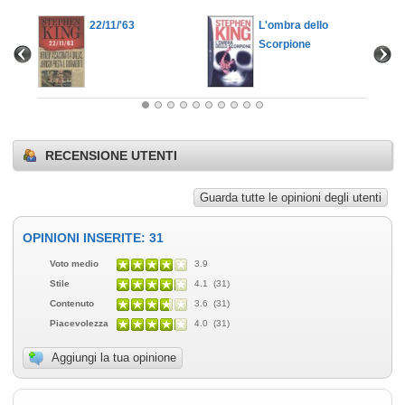
22/11/'63
L'ombra dello
Scorpione
RECENSIONE UTENTI
Guarda tutte le opinioni degli utenti
OPINIONI INSERITE: 31
Voto medio
3.9
Stile
4.1 (31)
Contenuto
3.6 (31)
Piacevolezza
4.0 (31)
Aggiungi la tua opinione