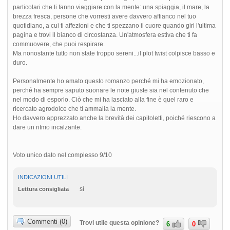
particolari che ti fanno viaggiare con la mente: una spiaggia, il mare, la
brezza fresca, persone che vorresti avere davvero affianco nel tuo
quotidiano, a cui ti affezioni e che ti spezzano il cuore quando giri l'ultima
pagina e trovi il bianco di circostanza. Un'atmosfera estiva che ti fa
commuovere, che puoi respirare.
Ma nonostante tutto non state troppo sereni...il plot twist colpisce basso e
duro.
Personalmente ho amato questo romanzo perché mi ha emozionato,
perché ha sempre saputo suonare le note giuste sia nel contenuto che
nel modo di esporlo. Ciò che mi ha lasciato alla fine è quel raro e
ricercato agrodolce che ti ammalia la mente.
Ho davvero apprezzato anche la brevità dei capitoletti, poiché riescono a
dare un ritmo incalzante.
Voto unico dato nel complesso 9/10
INDICAZIONI UTILI
sì
Lettura consigliata
Commenti (0)
Trovi utile questa opinione?
6
0