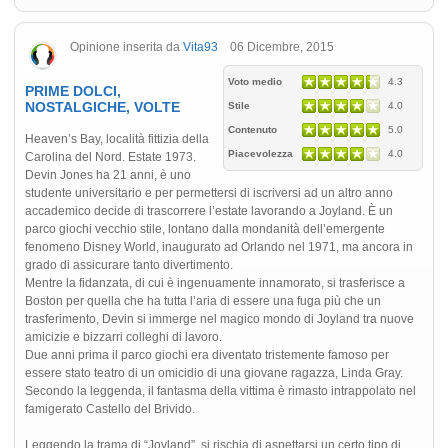
Opinione inserita da
Vita93
06 Dicembre, 2015
Voto medio
4.3
PRIME DOLCI,
NOSTALGICHE, VOLTE
Stile
4.0
Contenuto
5.0
Heaven’s Bay, località fittizia della
Piacevolezza
4.0
Carolina del Nord. Estate 1973.
Devin Jones ha 21 anni, è uno
studente universitario e per permettersi di iscriversi ad un altro anno
accademico decide di trascorrere l’estate lavorando a Joyland. È un
parco giochi vecchio stile, lontano dalla mondanità dell’emergente
fenomeno Disney World, inaugurato ad Orlando nel 1971, ma ancora in
grado di assicurare tanto divertimento.
Mentre la fidanzata, di cui è ingenuamente innamorato, si trasferisce a
Boston per quella che ha tutta l’aria di essere una fuga più che un
trasferimento, Devin si immerge nel magico mondo di Joyland tra nuove
amicizie e bizzarri colleghi di lavoro.
Due anni prima il parco giochi era diventato tristemente famoso per
essere stato teatro di un omicidio di una giovane ragazza, Linda Gray.
Secondo la leggenda, il fantasma della vittima è rimasto intrappolato nel
famigerato Castello del Brivido.
Leggendo la trama di “Joyland”, si rischia di aspettarsi un certo tipo di