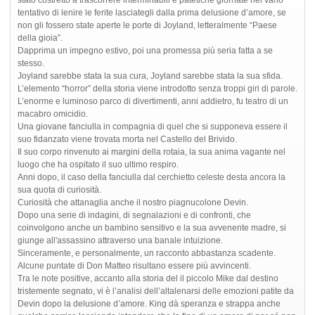
stato costretto a trascorrere interminabili e patetiche giornate nel vano
tentativo di lenire le ferite lasciategli dalla prima delusione d’amore, se
non gli fossero state aperte le porte di Joyland, letteralmente “Paese
della gioia”.
Dapprima un impegno estivo, poi una promessa più seria fatta a se
stesso.
Joyland sarebbe stata la sua cura, Joyland sarebbe stata la sua sfida.
L’elemento “horror” della storia viene introdotto senza troppi giri di parole.
L’enorme e luminoso parco di divertimenti, anni addietro, fu teatro di un
macabro omicidio.
Una giovane fanciulla in compagnia di quel che si supponeva essere il
suo fidanzato viene trovata morta nel Castello del Brivido.
Il suo corpo rinvenuto ai margini della rotaia, la sua anima vagante nel
luogo che ha ospitato il suo ultimo respiro.
Anni dopo, il caso della fanciulla dal cerchietto celeste desta ancora la
sua quota di curiosità.
Curiosità che attanaglia anche il nostro piagnucolone Devin.
Dopo una serie di indagini, di segnalazioni e di confronti, che
coinvolgono anche un bambino sensitivo e la sua avvenente madre, si
giunge all'assassino attraverso una banale intuizione.
Sinceramente, e personalmente, un racconto abbastanza scadente.
Alcune puntate di Don Matteo risultano essere più avvincenti.
Tra le note positive, accanto alla storia del il piccolo Mike dal destino
tristemente segnato, vi è l’analisi dell’altalenarsi delle emozioni patite da
Devin dopo la delusione d’amore. King dà speranza e strappa anche