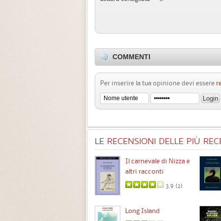
COMMENTI
Per inserire la tua opinione devi essere
r
LE
RECENSIONI DELLE PIÙ RECE
Chimere
Il carnevale di Nizza e
altri racconti
3.5 (
1
)
3.9 (
2
)
Intermezzo
Long Island