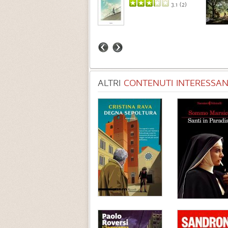
3.7 (
3
)
3.1 (
2
)
ALTRI
CONTENUTI INTERESSANT