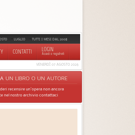
OSTO
LUGLIO
TUTTI I MESI DAL 2008
LOGIN
TY
CONTATTI
Accedi o registrati
VENERDÌ 07 AGOSTO 2026
CA
UN LIBRO O UN AUTORE
ideri recensire un'opera non ancora
e nel nostro archivio contattaci