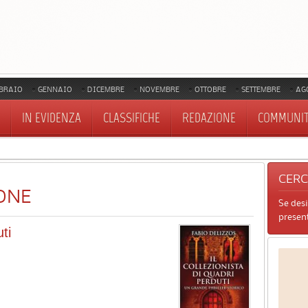
BRAIO
GENNAIO
DICEMBRE
NOVEMBRE
OTTOBRE
SETTEMBRE
AG
IN EVIDENZA
CLASSIFICHE
REDAZIONE
COMMUNI
CER
ONE
Se des
present
ti