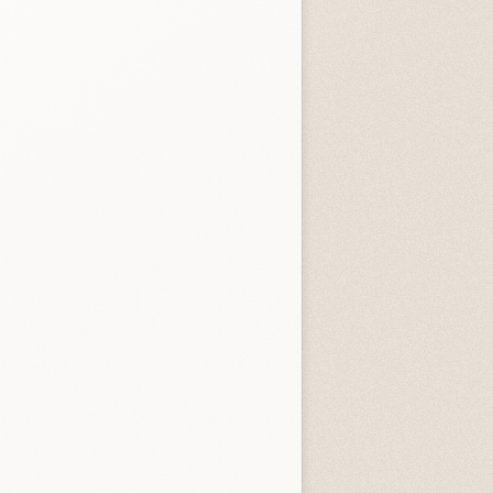
3.3 (
4
)
4.0 (
1
)