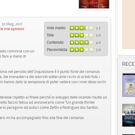
0 Mag, 2017
Voto medio
3.3
le mie opinioni
Stile
3.0
Contenuto
4.0
Piacevolezza
3.0
questo comincia con un
uò fare a meno di
RECE
Roma nel periodo dell'Inquisizione è il punto forte del romanzo.
 dei monasteri e dei labirinti sotterranei ricchi di artisti folli; i
 mi hanno dato la sensazione di poter vedere con i miei stessi occhi
nteresse rispetto al finale perché lo sviluppo delle vicende risulta un
 questo faccio fatica ad annoverarlo come "Un grande thriller
 , se lo paragono ad autori come Zafón e Rodrigues dos Santos.
stero mi ha accompagnato fino alla fine del romanzo.