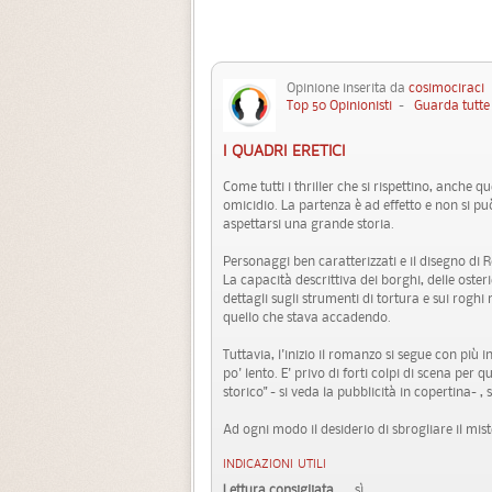
Opinione inserita da
cosimociraci
3
Top 50 Opinionisti
-
Guarda tutte 
I QUADRI ERETICI
Come tutti i thriller che si rispettino, anche 
omicidio. La partenza è ad effetto e non si p
aspettarsi una grande storia.
Personaggi ben caratterizzati e il disegno di 
La capacità descrittiva dei borghi, delle osterie,
dettagli sugli strumenti di tortura e sui roghi
quello che stava accadendo.
Tuttavia, l'inizio il romanzo si segue con più i
po' lento. E' privo di forti colpi di scena per
storico" - si veda la pubblicità in copertina-
Ad ogni modo il desiderio di sbrogliare il mi
INDICAZIONI UTILI
Lettura consigliata
sì