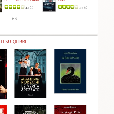
4.1 (
3
)
3.8 (
1
)
I SU QLIBRI