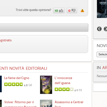
Trovi utile questa opinione?
10
0
egistrato
.
NOVI
IN
AR
NTI NOVITÀ EDITORIALI
Nessun 
La fame del Cigno
L'innocenza
Id
dell'iguana
4.8 (
2
)
4.0 (
1
)
Ta
Volver. Ritorno per il
Assassinio a Central
commissario Ricciardi
Park