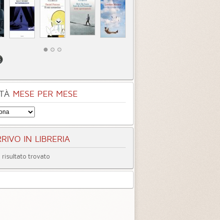
TÀ
MESE PER MESE
RIVO IN LIBRERIA
risultato trovato
entità sconosciuta
Incastrati
Chime
3.3 (
1
)
3.8 (
1
)
tà
Quando ormai era
Inter
tardi