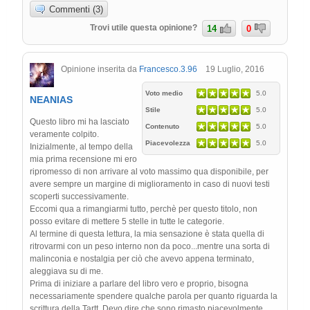
Commenti (3)
Trovi utile questa opinione?
14
0
Opinione inserita da
Francesco.3.96
19 Luglio, 2016
Voto medio
5.0
NEANIAS
Stile
5.0
Questo libro mi ha lasciato
Contenuto
5.0
veramente colpito.
Piacevolezza
5.0
Inizialmente, al tempo della
mia prima recensione mi ero
ripromesso di non arrivare al voto massimo qua disponibile, per
avere sempre un margine di miglioramento in caso di nuovi testi
scoperti successivamente.
Eccomi qua a rimangiarmi tutto, perchè per questo titolo, non
posso evitare di mettere 5 stelle in tutte le categorie.
Al termine di questa lettura, la mia sensazione è stata quella di
ritrovarmi con un peso interno non da poco...mentre una sorta di
malinconia e nostalgia per ciò che avevo appena terminato,
aleggiava su di me.
Prima di iniziare a parlare del libro vero e proprio, bisogna
necessariamente spendere qualche parola per quanto riguarda la
scrittura della Tartt. Devo dire che sono rimasto piacevolmente