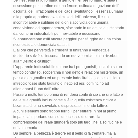
Se l’ estrema ratio romana, il genio e l’ errore romano, è stata l’
ossessione per l’ ordine ed una feroce, ostinata negazione dell’
oscurità, dell’ irrazionale e del caos, svalutando l’ essenza umana
e la propria appartenenza ai misteri dell’ universo, il culto
incontrollabile e sublime del dionisiaco viola ogni umana
condivisione ed appartenenza, sfociando in un delitto allucinatorio
dai contorni indecifrabili pur inevitabile e necessario.
Si annunceranno esiti ancora peggiori per sfuggire ad una colpa
riconosciuta e denunciata da altri.
È allora che perversità e crudeltà si uniranno a vendetta e
desiderio salvifico, inscenando un nuovo omicidio con riverberi
alla “ Delitto e castigo”.
L’apparente indissolubile unione tra i protagonisti, costruita su un
tempo condiviso, scoperchia il non detto e relazioni misteriose, un
passato enigmatico ed un presente indecifrabile, come se il loro
intreccio fosse stato tagliato di netto ed essi comincino ad
allontanarsi l’ uno dall’ altro.
Passerà molto tempo prima di rendersi conto di ciò che si è fatto e
della sua gravità inclusi come si è in quella esistenza ciclica e
bizantina che ha sorvolato e disprezzato il mondo fattivo.
Alcuni elementi sono troppo terribili per entrare in noi al primo
impatto, altri portano con se’ un eccesso di orrore; la
comprensione del reale giungerà solo più tardi, nella solitudine e
nella memoria.
Da sempre la bellezza è terrore ed il bello ci fa tremare, ma la