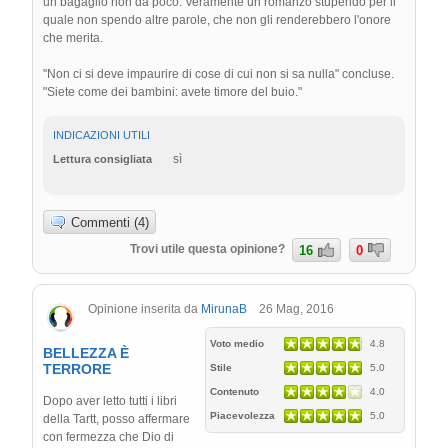
un bagaglio non da poco. Veramente un romanzo stupendo per il
quale non spendo altre parole, che non gli renderebbero l'onore
che merita.
"Non ci si deve impaurire di cose di cui non si sa nulla" concluse.
"Siete come dei bambini: avete timore del buio."
INDICAZIONI UTILI
sì
Lettura consigliata
Commenti (4)
Trovi utile questa opinione?
16
0
Opinione inserita da
MirunaB
26 Mag, 2016
Voto medio
4.8
BELLEZZA È
TERRORE
Stile
5.0
Contenuto
4.0
Dopo aver letto tutti i libri
Piacevolezza
5.0
della Tartt, posso affermare
con fermezza che Dio di