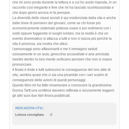
che mi sono posta durante la lettura e a cui ho avuto risposta, in un
racconto così elegante e fine che mi ha lasciato scombussolata e
che dopo giorni ancora m fa pensare.
La diversità delle classi sociali è qui evidenziata dalla vita e anche
dalle linee di pensiero dei giovani, come se chi fosse più
economicamente sistemato potesse osare e poi redimersi con i
soldi oppure fuggendo in luoghi lontani, ma la realtà è che un
evento drammatico si attacca a tutti e non ci lascia più perchè la
vita è preziosa, sia nostra che altrui.
I personaggi sono affascinanti e me li immagino seduti
oziosamente in un aula, ginocchia accavallate e aria annoiata
mentre dentro la loro mente vorticano pensieri che non si osano
pronunciare.
Il finale è triste e tutti subiscono le conseguenze del loro stile di
vita, sembra quasi che ci sia una piramide con i vari scalini di
conseguenze delle azioni di questi personaggi.
Questo libro mi ha fatto innamorare e conoscere la grandissima
Donna Tartt una scrittrice davvero raffinata e sicuramente leggerò
gli altri suoi due libri finora pubblicati.
INDICAZIONI UTILI
sì
Lettura consigliata