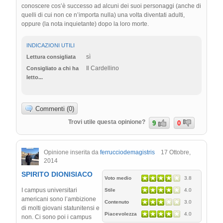
conoscere cos’è successo ad alcuni dei suoi personaggi (anche di
quelli di cui non ce n’importa nulla) una volta diventati adulti,
oppure (la nota inquietante) dopo la loro morte.
INDICAZIONI UTILI
sì
Lettura consigliata
Il Cardellino
Consigliato a chi ha
letto...
Commenti (0)
Trovi utile questa opinione?
9
0
Opinione inserita da
ferrucciodemagistris
17 Ottobre,
2014
SPIRITO DIONISIACO
Voto medio
3.8
I campus universitari
Stile
4.0
americani sono l’ambizione
Contenuto
3.0
di molti giovani statunitensi e
Piacevolezza
4.0
non. Ci sono poi i campus