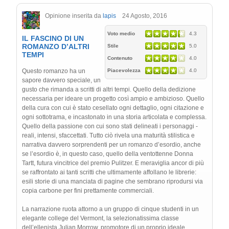
Opinione inserita da
lapis
24 Agosto, 2016
Voto medio
4.3
IL FASCINO DI UN
ROMANZO D’ALTRI
Stile
5.0
TEMPI
Contenuto
4.0
Questo romanzo ha un
Piacevolezza
4.0
sapore davvero speciale, un
gusto che rimanda a scritti di altri tempi. Quello della dedizione
necessaria per ideare un progetto così ampio e ambizioso. Quello
della cura con cui è stato cesellato ogni dettaglio, ogni citazione e
ogni sottotrama, e incastonato in una storia articolata e complessa.
Quello della passione con cui sono stati delineati i personaggi -
reali, intensi, sfaccettati. Tutto ciò rivela una maturità stilistica e
narrativa davvero sorprendenti per un romanzo d’esordio, anche
se l’esordio è, in questo caso, quello della ventottenne Donna
Tartt, futura vincitrice del premio Pulitzer. E meraviglia ancor di più
se raffrontato ai tanti scritti che ultimamente affollano le librerie:
esili storie di una manciata di pagine che sembrano riprodursi via
copia carbone per fini prettamente commerciali.
La narrazione ruota attorno a un gruppo di cinque studenti in un
elegante college del Vermont, la selezionatissima classe
dell’ellenista Julian Morrow, promotore di un proprio ideale