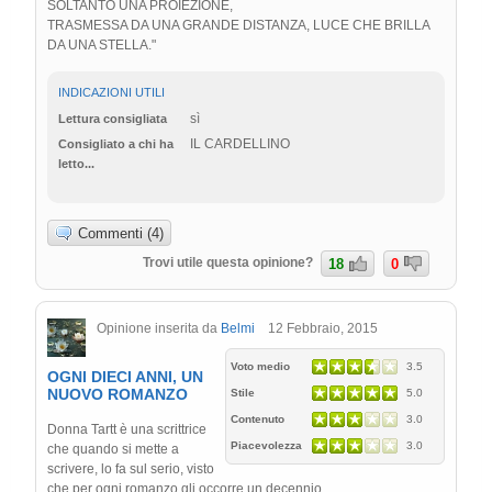
SOLTANTO UNA PROIEZIONE,
TRASMESSA DA UNA GRANDE DISTANZA, LUCE CHE BRILLA
DA UNA STELLA."
INDICAZIONI UTILI
sì
Lettura consigliata
IL CARDELLINO
Consigliato a chi ha
letto...
Commenti (4)
Trovi utile questa opinione?
18
0
Opinione inserita da
Belmi
12 Febbraio, 2015
Voto medio
3.5
OGNI DIECI ANNI, UN
NUOVO ROMANZO
Stile
5.0
Contenuto
3.0
Donna Tartt è una scrittrice
Piacevolezza
3.0
che quando si mette a
scrivere, lo fa sul serio, visto
che per ogni romanzo gli occorre un decennio.