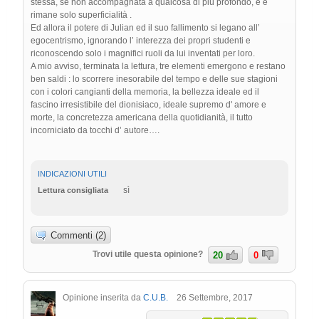
stessa, se non accompagnata a qualcosa di più profondo, è e
rimane solo superficialità .
Ed allora il potere di Julian ed il suo fallimento si legano all’
egocentrismo, ignorando l’ interezza dei propri studenti e
riconoscendo solo i magnifici ruoli da lui inventati per loro.
A mio avviso, terminata la lettura, tre elementi emergono e restano
ben saldi : lo scorrere inesorabile del tempo e delle sue stagioni
con i colori cangianti della memoria, la bellezza ideale ed il
fascino irresistibile del dionisiaco, ideale supremo d' amore e
morte, la concretezza americana della quotidianità, il tutto
incorniciato da tocchi d’ autore….
INDICAZIONI UTILI
sì
Lettura consigliata
Commenti (2)
Trovi utile questa opinione?
20
0
Opinione inserita da
C.U.B.
26 Settembre, 2017