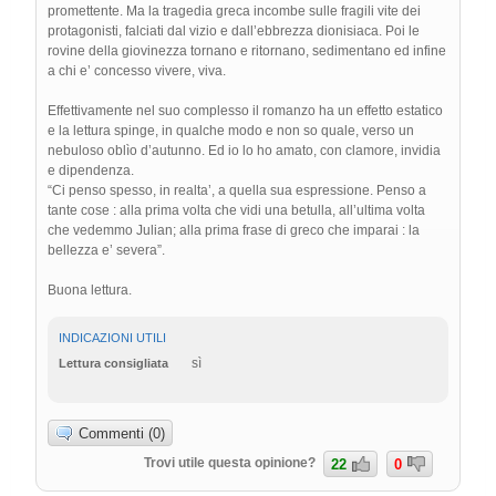
promettente. Ma la tragedia greca incombe sulle fragili vite dei
protagonisti, falciati dal vizio e dall’ebbrezza dionisiaca. Poi le
rovine della giovinezza tornano e ritornano, sedimentano ed infine
a chi e’ concesso vivere, viva.
Effettivamente nel suo complesso il romanzo ha un effetto estatico
e la lettura spinge, in qualche modo e non so quale, verso un
nebuloso oblìo d’autunno. Ed io lo ho amato, con clamore, invidia
e dipendenza.
“Ci penso spesso, in realta’, a quella sua espressione. Penso a
tante cose : alla prima volta che vidi una betulla, all’ultima volta
che vedemmo Julian; alla prima frase di greco che imparai : la
bellezza e’ severa”.
Buona lettura.
INDICAZIONI UTILI
sì
Lettura consigliata
Commenti (0)
Trovi utile questa opinione?
22
0