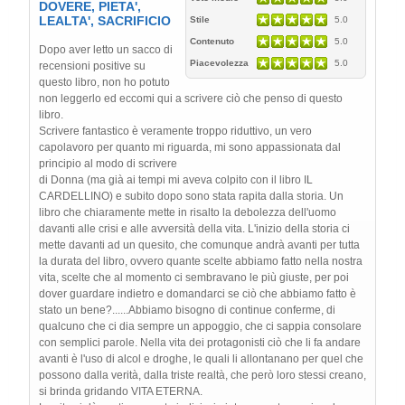
DOVERE, PIETA',
LEALTA', SACRIFICIO
Stile
5.0
Contenuto
5.0
Dopo aver letto un sacco di
Piacevolezza
5.0
recensioni positive su
questo libro, non ho potuto
non leggerlo ed eccomi qui a scrivere ciò che penso di questo
libro.
Scrivere fantastico è veramente troppo riduttivo, un vero
capolavoro per quanto mi riguarda, mi sono appassionata dal
principio al modo di scrivere
di Donna (ma già ai tempi mi aveva colpito con il libro IL
CARDELLINO) e subito dopo sono stata rapita dalla storia. Un
libro che chiaramente mette in risalto la debolezza dell'uomo
davanti alle crisi e alle avversità della vita. L'inizio della storia ci
mette davanti ad un quesito, che comunque andrà avanti per tutta
la durata del libro, ovvero quante scelte abbiamo fatto nella nostra
vita, scelte che al momento ci sembravano le più giuste, per poi
dover guardare indietro e domandarci se ciò che abbiamo fatto è
stato un bene?......Abbiamo bisogno di continue conferme, di
qualcuno che ci dia sempre un appoggio, che ci sappia consolare
con semplici parole. Nella vita dei protagonisti ciò che li fa andare
avanti è l'uso di alcol e droghe, le quali li allontanano per quel che
possono dalla verità, dalla triste realtà, che però loro stessi creano,
si brinda gridando VITA ETERNA.