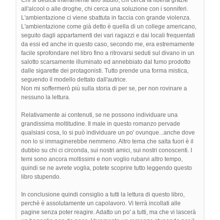
Chi si dedica interamente allo studio, chi cerca la libertà grazie
all'alcool o alle droghe, chi cerca una soluzione con i sonniferi.
L'ambientazione ci viene sbattuta in faccia con grande violenza.
L'ambientazione come già detto è quella di un college americano,
seguito dagli appartamenti dei vari ragazzi e dai locali frequentati
da essi ed anche in questo caso, secondo me, era estremamente
facile sprofondare nel libro fino a ritrovarsi seduti sul divano in un
salotto scarsamente illuminato ed annebbiato dal fumo prodotto
dalle sigarette dei protagonisti. Tutto prende una forma mistica,
seguendo il modello dettato dall'autrice.
Non mi soffermerò più sulla storia di per se, per non rovinare a
nessuno la lettura.
Relativamente ai contenuti, se ne possono individuare una
grandissima moltitudine. Il male in questo romanzo pervade
qualsiasi cosa, lo si può individuare un po' ovunque...anche dove
non lo si immaginerebbe nemmeno. Altro tema che salta fuori è il
dubbio su chi ci circonda, sui nostri amici, sui nostri conoscenti. I
temi sono ancora moltissimi e non voglio rubarvi altro tempo,
quindi se ne avrete voglia, potete scoprire tutto leggendo questo
libro stupendo.
In conclusione quindi consiglio a tutti la lettura di questo libro,
perchè è assolutamente un capolavoro. Vi terrà incollati alle
pagine senza poter reagire. Adatto un po' a tutti, ma che vi lascerà