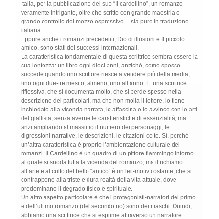
Italia, per la pubblicazione del suo “Il cardellino”, un romanzo
veramente intrigante, oltre che scritto con grande maestria e
grande controllo del mezzo espressivo… sia pure in traduzione
italiana.
Eppure anche i romanzi precedenti, Dio di illusioni e Il piccolo
amico, sono stati dei successi internazionali.
La caratteristica fondamentale di questa scrittrice sembra essere la
sua lentezza: un libro ogni dieci anni, anziché, come spesso
succede quando uno scrittore riesce a vendere più della media,
uno ogni due-tre mesi o, almeno, uno all’anno. E’ una scrittrice
riflessiva, che si documenta molto, che si perde spesso nella
descrizione dei particolari, ma che non molla il lettore, lo tiene
inchiodato alla vicenda narrata, lo affascina e lo avvince con le arti
del giallista, senza averne le caratteristiche di essenzialità, ma
anzi ampliando al massimo il numero dei personaggi, le
digressioni narrative, le descrizioni, le citazioni colte. Sì, perché
un’altra caratteristica è proprio l’ambientazione culturale dei
romanzi. Il Cardellino è un quadro di un pittore fiammingo intorno
al quale si snoda tutta la vicenda del romanzo; ma il richiamo
all’arte e al culto del bello “antico” è un leit-motiv costante, che si
contrappone alla triste e dura realtà della vita attuale, dove
predominano il degrado fisico e spirituale.
Un altro aspetto particolare è che i protagonisti-narratori del primo
e dell’ultimo romanzo (del secondo no) sono dei maschi. Quindi,
abbiamo una scrittrice che si esprime attraverso un narratore