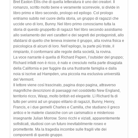
Bret Easton Ellis che di quella letteratura è uno dei creatori. Il
romanzo, scritto molto bene e veramente scorrevole, si divide in
libro primo e libro secondo, prologo ed epilogo. Col prologo
entriamo subito nel cuore della storia, un gruppo di ragazzi che
uccide uno di loro, Bunny. Nel libro primo conosciamo tutta la
storia di questo gruppetto di ragazzi Nel libro secondo assistiamo
allo svelamento dei veri caratteri e dei segreti dei protagonisti, allo
sfaldarsi di quello che teneva insieme il gruppo, alla rovina fisica e
psicologica di alcuni di loro. Nell’epilogo, la parte più triste, il
rimpianto, il conformarsi alle regole della società, la rovina.
La voce narrante è quella di Richard Papen, l’outsider del gruppo;
Richard infatti non è ricco, è nato e cresciuto nella parte disagiata
della California e per fuggire da una frustrante famiglia e dalla
noia si iscrive ad Hampden, una piccola ma esclusiva università
del Vermont.
Il lettore viene così trascinato, pagina dopo pagina, attraverso
magnifiche descrizioni di paesaggi nel cosiddetto New England,
territorio ricco, Wasp, molto british ed elegante. Lì Richard fa di
tutto per unirsi ad un gruppo elitario di ragazzi, Bunny, Henry,
Francis, e i due gemelli Charles e Camilla, che studiano il greco
antico e le materie classiche con un carismatico e misterioso
insegnante Julian Morrow. Sono ricchi e viziati, apparentemente
sofisticati, studiosi con un futuro inevitabilmente roseo e
promettente. Ma la tragedia incombe sulle fragili vite dei
componenti di questo gruppo.