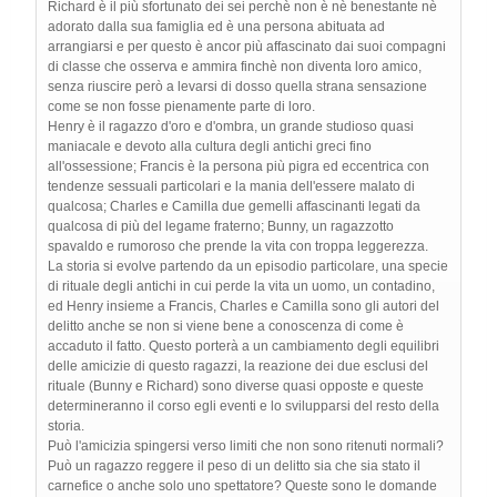
Richard è il più sfortunato dei sei perchè non è nè benestante nè
adorato dalla sua famiglia ed è una persona abituata ad
arrangiarsi e per questo è ancor più affascinato dai suoi compagni
di classe che osserva e ammira finchè non diventa loro amico,
senza riuscire però a levarsi di dosso quella strana sensazione
come se non fosse pienamente parte di loro.
Henry è il ragazzo d'oro e d'ombra, un grande studioso quasi
maniacale e devoto alla cultura degli antichi greci fino
all'ossessione; Francis è la persona più pigra ed eccentrica con
tendenze sessuali particolari e la mania dell'essere malato di
qualcosa; Charles e Camilla due gemelli affascinanti legati da
qualcosa di più del legame fraterno; Bunny, un ragazzotto
spavaldo e rumoroso che prende la vita con troppa leggerezza.
La storia si evolve partendo da un episodio particolare, una specie
di rituale degli antichi in cui perde la vita un uomo, un contadino,
ed Henry insieme a Francis, Charles e Camilla sono gli autori del
delitto anche se non si viene bene a conoscenza di come è
accaduto il fatto. Questo porterà a un cambiamento degli equilibri
delle amicizie di questo ragazzi, la reazione dei due esclusi del
rituale (Bunny e Richard) sono diverse quasi opposte e queste
determineranno il corso egli eventi e lo svilupparsi del resto della
storia.
Può l'amicizia spingersi verso limiti che non sono ritenuti normali?
Può un ragazzo reggere il peso di un delitto sia che sia stato il
carnefice o anche solo uno spettatore? Queste sono le domande