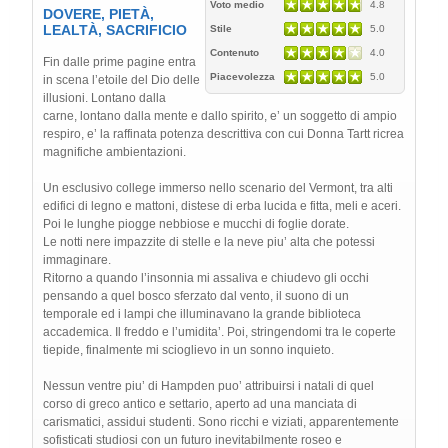
Voto medio
4.8
DOVERE, PIETÀ,
LEALTÀ, SACRIFICIO
Stile
5.0
Contenuto
4.0
Fin dalle prime pagine entra
Piacevolezza
5.0
in scena l’etoile del Dio delle
illusioni. Lontano dalla
carne, lontano dalla mente e dallo spirito, e’ un soggetto di ampio
respiro, e’ la raffinata potenza descrittiva con cui Donna Tartt ricrea
magnifiche ambientazioni.
Un esclusivo college immerso nello scenario del Vermont, tra alti
edifici di legno e mattoni, distese di erba lucida e fitta, meli e aceri.
Poi le lunghe piogge nebbiose e mucchi di foglie dorate.
Le notti nere impazzite di stelle e la neve piu’ alta che potessi
immaginare.
Ritorno a quando l’insonnia mi assaliva e chiudevo gli occhi
pensando a quel bosco sferzato dal vento, il suono di un
temporale ed i lampi che illuminavano la grande biblioteca
accademica. Il freddo e l’umidita’. Poi, stringendomi tra le coperte
tiepide, finalmente mi scioglievo in un sonno inquieto.
Nessun ventre piu’ di Hampden puo’ attribuirsi i natali di quel
corso di greco antico e settario, aperto ad una manciata di
carismatici, assidui studenti. Sono ricchi e viziati, apparentemente
sofisticati studiosi con un futuro inevitabilmente roseo e