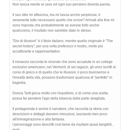
Non lascia niente al caso ed ogni suo pensiero diventa parola.
Il suo stile mi affascina, ma mi lascia anche perplessa; è
veramente tutto necessario quello che scrive? Arrivati alla fine mi
sono risposta che probabilmente se avesse tolto anche
qualcosina, il risultato non sarebbe stato lo stesso.
"Dio di illusioni" è il titolo italiano, mentre quello originale è "The
secret history"; per una volta preferisco il nostro, molto più
accattivante e rappresentativo.
Il romanzo racconta le vicende che sono accadute in un college
esclusivo americano, nel Vermont; di sei ragazzi, gli unici iscritti al
corso di greco e di quello che le illusioni, il poco buonsenso e
l'irrealtà della vita, possono trasformare qualcosa di "perfetto" in
tragedia.
Donna Tartt gioca molto con l'equilibrio, e di come una scelta
possa far pendere l'ago della bilancia dalla parte sbagliata.
Il protagonista è anche il narratore, che racconta la storia con
descrizioni e dettagli davvero minuziosi, lasciando ben poco
all'immaginazione e alla fantasia.
I personaggi sono descritti così bene da risultare quasi tangibili,
reali.