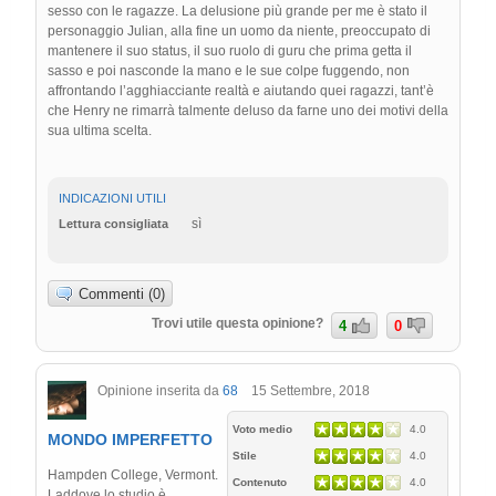
sesso con le ragazze. La delusione più grande per me è stato il
personaggio Julian, alla fine un uomo da niente, preoccupato di
mantenere il suo status, il suo ruolo di guru che prima getta il
sasso e poi nasconde la mano e le sue colpe fuggendo, non
affrontando l’agghiacciante realtà e aiutando quei ragazzi, tant’è
che Henry ne rimarrà talmente deluso da farne uno dei motivi della
sua ultima scelta.
INDICAZIONI UTILI
sì
Lettura consigliata
Commenti (0)
Trovi utile questa opinione?
4
0
Opinione inserita da
68
15 Settembre, 2018
Voto medio
4.0
MONDO IMPERFETTO
Stile
4.0
Hampden College, Vermont.
Contenuto
4.0
Laddove lo studio è