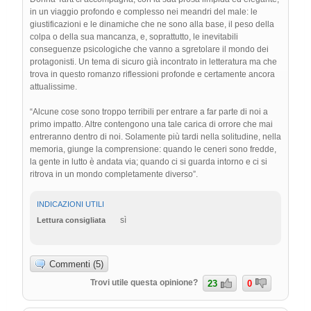
in un viaggio profondo e complesso nei meandri del male: le
giustificazioni e le dinamiche che ne sono alla base, il peso della
colpa o della sua mancanza, e, soprattutto, le inevitabili
conseguenze psicologiche che vanno a sgretolare il mondo dei
protagonisti. Un tema di sicuro già incontrato in letteratura ma che
trova in questo romanzo riflessioni profonde e certamente ancora
attualissime.
“Alcune cose sono troppo terribili per entrare a far parte di noi a
primo impatto. Altre contengono una tale carica di orrore che mai
entreranno dentro di noi. Solamente più tardi nella solitudine, nella
memoria, giunge la comprensione: quando le ceneri sono fredde,
la gente in lutto è andata via; quando ci si guarda intorno e ci si
ritrova in un mondo completamente diverso”.
INDICAZIONI UTILI
sì
Lettura consigliata
Commenti (5)
Trovi utile questa opinione?
23
0