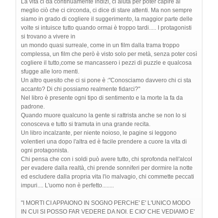
La vita ci dà continuamente indizi, ci aiuta per poter capire al
meglio ciò che ci circonda, ci dice di stare attenti. Ma non sempre
siamo in grado di cogliere il suggerimento, la maggior parte delle
volte si intuisce tutto quando ormai è troppo tardi..... I protagonisti
si trovano a vivere in
un mondo quasi surreale, come in un film dalla trama troppo
complessa, un film che però è visto solo per metà, senza poter così
cogliere il tutto,come se mancassero i pezzi di puzzle e qualcosa
sfugge alle loro menti.
Un altro quesito che ci si pone è :"Conosciamo davvero chi ci sta
accanto? Di chi possiamo realmente fidarci?"
Nel libro è presente ogni tipo di sentimento e la morte la fa da
padrone.
Quando muore qualcuno la gente si rattrista anche se non lo si
conosceva e tutto si tramuta in una grande recita.
Un libro incalzante, per niente noioso, le pagine si leggono
volentieri una dopo l'altra ed è facile prendere a cuore la vita di
ogni protagonista.
Chi pensa che con i soldi può avere tutto, chi sprofonda nell'alcol
per evadere dalla realtà, chi prende sonniferi per dormire la notte
ed escludere dalla propria vita l'io malvagio, chi commette peccati
impuri.... L'uomo non è perfetto........
"I MORTI CI APPAIONO IN SOGNO PERCHE' E' L'UNICO MODO
IN CUI SI POSSO FAR VEDERE DA NOI. E CIO' CHE VEDIAMO E'