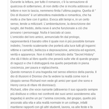
Durante la lettura, per tutto il romanzo, c’è la sensazione di
qualcosa di sotterraneo, di non detto che si incolla addosso al
lettore e non lo lascia, nemmeno finita l’ultima pagina. Quella di “
Dio di illusioni” è un’atmosfera maledetta e romantica, che ha
molto a che fare con il gotico. Evoca altri tempi e, in un certo
senso, tende a mitizzarli. L’ambientazione, la descrizione dei
luoghi, del freddo, della neve è anche funzionale a ciò che
provano i personaggi. Nulla è lasciato al caso.
L’omicidio del loro amico, annunciato fin dal prologo,
rappresenterà il baratro oltre il quale non è più possibile tornare
indietro, l’evento scatenante che porterà alla luce tutti gli inganni:
vittime e carnefici, bellezza e depravazione, amicizia ed egoismi,
verità e apparenze. Non è infatti l’omicidio della “Secret History”
che dà il titolo al libro quello che peserà sulle vite di questo gruppo
di ragazzi e che li distruggerà ma quello perpetrato in piena
coscienza, per paura e vigliaccheria.
Questo romanzo è una tragedia nel senso ellenico della parola. Il
dio di illusioni è Dioniso che fa vedere la realtà come non è
(doppio senso Richard non vede gli amici per quel che sono e
Henry cerca di rifare riti dionisiaci).
Richard, oltre che voce narrante (attraverso il suo sguardo sempre
più disilluso e critico nei confronti dei suoi amici assisteremo alla
tragedia) è anche un po’ l’anima concreta, del gruppo, quello più
ancorato alla vita e alla realtà normale in un college, infatti
mantiene rapporti con gli altri studenti, lavora, va alle feste e fa