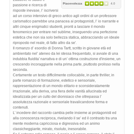
Piacevolezza
4.0
passione e ricerca di
risposte inevase, l’ iscriversi
ad un corso intensivo di greco antico agli ordini di un professore
carismatico parrebbe una panacea ai protagonisti, l’ io narrante e
altri cinque enigmatici studenti, pronti a lasciare il mondo
fenomenico per entrare nel sublime, inseguendo una perfezione
estetica che non sia solo bellezza statica, abbracciando un ideale
riproposto nel reale, di fatto altro da se'.
Il romanzo d’ esordio di Donna Tartt, scritto in giovane età ed
ambientato nel’ ateneo da lei stessa frequentato, si avvale di una
indubbia fluidita' narrativa e di un’ ottima costruzione d'insieme, un
crescendo incoraggiante nella prima parte, piuttosto prolisso nella
seconda.
Certamente un testo difficilmente collocabile, in parte thriller, in
parte romanzo di formazione, estetico e sensoriale,
rappresentazione di un mondo elitario e sconsideratamente
irrazionale, alla deriva, una fiera delle vanità allucinata ed
idealizzata per un culto del dionisiaco che oltrepassa l’
assolutezza razionale e sensoriale travalicandone forma e
contenuti.
L’ incedere del racconto cambia pelle insieme ai protagonisti ed
alla conoscenza reciproca, rivelando il se’ ed il contrasto tra una
mente moderna capricciosa e digressiva ed un animo
classicheggiante, mirato, risoluto, inesorabile.