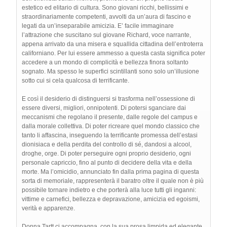
estetico ed elitario di cultura. Sono giovani ricchi, bellissimi e
straordinariamente competenti, avvolti da un’aura di fascino e
legati da un’inseparabile amicizia. E’ facile immaginare
l’attrazione che suscitano sul giovane Richard, voce narrante,
appena arrivato da una misera e squallida cittadina dell’entroterra
californiano. Per lui essere ammesso a questa casta significa poter
accedere a un mondo di complicità e bellezza finora soltanto
sognato. Ma spesso le superfici scintillanti sono solo un’illusione
sotto cui si cela qualcosa di terrificante.
E così il desiderio di distinguersi si trasforma nell’ossessione di
essere diversi, migliori, onnipotenti. Di potersi sganciare dai
meccanismi che regolano il presente, dalle regole del campus e
dalla morale collettiva. Di poter ricreare quel mondo classico che
tanto li affascina, inseguendo la terrificante promessa dell’estasi
dionisiaca e della perdita del controllo di sé, dandosi a alcool,
droghe, orge. Di poter perseguire ogni proprio desiderio, ogni
personale capriccio, fino al punto di decidere della vita e della
morte. Ma l’omicidio, annunciato fin dalla prima pagina di questa
sorta di memoriale, rappresenterà il baratro oltre il quale non è più
possibile tornare indietro e che porterà alla luce tutti gli inganni:
vittime e carnefici, bellezza e depravazione, amicizia ed egoismi,
verità e apparenze.
Donna Tartt ci accompagna, con la sua prosa limpida ed elegante,