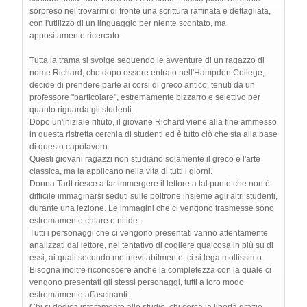
sorpreso nel trovarmi di fronte una scrittura raffinata e dettagliata,
con l'utilizzo di un linguaggio per niente scontato, ma
appositamente ricercato.
Tutta la trama si svolge seguendo le avventure di un ragazzo di
nome Richard, che dopo essere entrato nell'Hampden College,
decide di prendere parte ai corsi di greco antico, tenuti da un
professore "particolare", estremamente bizzarro e selettivo per
quanto riguarda gli studenti.
Dopo un'iniziale rifiuto, il giovane Richard viene alla fine ammesso
in questa ristretta cerchia di studenti ed è tutto ciò che sta alla base
di questo capolavoro.
Questi giovani ragazzi non studiano solamente il greco e l'arte
classica, ma la applicano nella vita di tutti i giorni.
Donna Tartt riesce a far immergere il lettore a tal punto che non è
difficile immaginarsi seduti sulle poltrone insieme agli altri studenti,
durante una lezione. Le immagini che ci vengono trasmesse sono
estremamente chiare e nitide.
Tutti i personaggi che ci vengono presentati vanno attentamente
analizzati dal lettore, nel tentativo di cogliere qualcosa in più su di
essi, ai quali secondo me inevitabilmente, ci si lega moltissimo.
Bisogna inoltre riconoscere anche la completezza con la quale ci
vengono presentati gli stessi personaggi, tutti a loro modo
estremamente affascinanti.