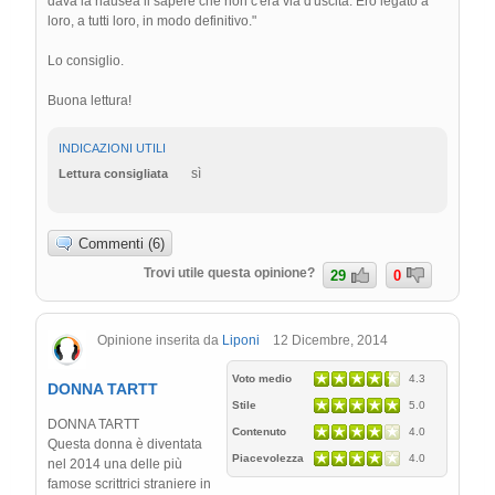
dava la nausea il sapere che non c'era via d'uscita. Ero legato a
loro, a tutti loro, in modo definitivo."
Lo consiglio.
Buona lettura!
INDICAZIONI UTILI
sì
Lettura consigliata
Commenti (6)
Trovi utile questa opinione?
29
0
Opinione inserita da
Liponi
12 Dicembre, 2014
Voto medio
4.3
DONNA TARTT
Stile
5.0
DONNA TARTT
Contenuto
4.0
Questa donna è diventata
Piacevolezza
4.0
nel 2014 una delle più
famose scrittrici straniere in