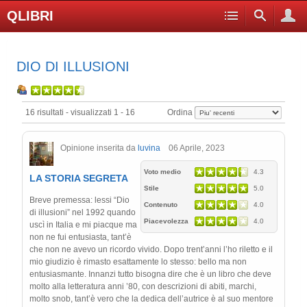
QLIBRI
DIO DI ILLUSIONI
16 risultati - visualizzati 1 - 16
Ordina
Opinione inserita da
luvina
06 Aprile, 2023
Voto medio
4.3
LA STORIA SEGRETA
Stile
5.0
Breve premessa: lessi “Dio
Contenuto
4.0
di illusioni” nel 1992 quando
Piacevolezza
4.0
uscì in Italia e mi piacque ma
non ne fui entusiasta, tant’è
che non ne avevo un ricordo vivido. Dopo trent’anni l’ho riletto e il
mio giudizio è rimasto esattamente lo stesso: bello ma non
entusiasmante. Innanzi tutto bisogna dire che è un libro che deve
molto alla letteratura anni ’80, con descrizioni di abiti, marchi,
molto snob, tant’è vero che la dedica dell’autrice è al suo mentore