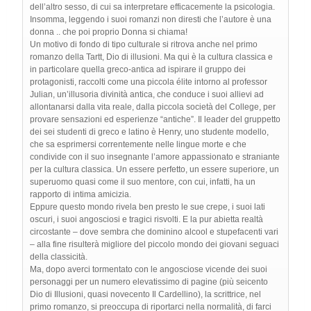
dell’altro sesso, di cui sa interpretare efficacemente la psicologia.
Insomma, leggendo i suoi romanzi non diresti che l’autore è una
donna .. che poi proprio Donna si chiama!
Un motivo di fondo di tipo culturale si ritrova anche nel primo
romanzo della Tartt, Dio di illusioni. Ma qui è la cultura classica e
in particolare quella greco-antica ad ispirare il gruppo dei
protagonisti, raccolti come una piccola élite intorno al professor
Julian, un’illusoria divinità antica, che conduce i suoi allievi ad
allontanarsi dalla vita reale, dalla piccola società del College, per
provare sensazioni ed esperienze “antiche”. Il leader del gruppetto
dei sei studenti di greco e latino è Henry, uno studente modello,
che sa esprimersi correntemente nelle lingue morte e che
condivide con il suo insegnante l’amore appassionato e straniante
per la cultura classica. Un essere perfetto, un essere superiore, un
superuomo quasi come il suo mentore, con cui, infatti, ha un
rapporto di intima amicizia.
Eppure questo mondo rivela ben presto le sue crepe, i suoi lati
oscuri, i suoi angosciosi e tragici risvolti. E la pur abietta realtà
circostante – dove sembra che dominino alcool e stupefacenti vari
– alla fine risulterà migliore del piccolo mondo dei giovani seguaci
della classicità.
Ma, dopo averci tormentato con le angosciose vicende dei suoi
personaggi per un numero elevatissimo di pagine (più seicento
Dio di Illusioni, quasi novecento Il Cardellino), la scrittrice, nel
primo romanzo, si preoccupa di riportarci nella normalità, di farci