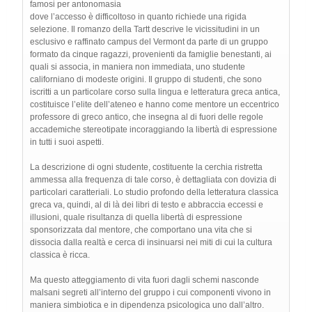
famosi per antonomasia
dove l’accesso è difficoltoso in quanto richiede una rigida
selezione. Il romanzo della Tartt descrive le vicissitudini in un
esclusivo e raffinato campus del Vermont da parte di un gruppo
formato da cinque ragazzi, provenienti da famiglie benestanti, ai
quali si associa, in maniera non immediata, uno studente
californiano di modeste origini. Il gruppo di studenti, che sono
iscritti a un particolare corso sulla lingua e letteratura greca antica,
costituisce l’elite dell’ateneo e hanno come mentore un eccentrico
professore di greco antico, che insegna al di fuori delle regole
accademiche stereotipate incoraggiando la libertà di espressione
in tutti i suoi aspetti.
La descrizione di ogni studente, costituente la cerchia ristretta
ammessa alla frequenza di tale corso, è dettagliata con dovizia di
particolari caratteriali. Lo studio profondo della letteratura classica
greca va, quindi, al di là dei libri di testo e abbraccia eccessi e
illusioni, quale risultanza di quella libertà di espressione
sponsorizzata dal mentore, che comportano una vita che si
dissocia dalla realtà e cerca di insinuarsi nei miti di cui la cultura
classica è ricca.
Ma questo atteggiamento di vita fuori dagli schemi nasconde
malsani segreti all’interno del gruppo i cui componenti vivono in
maniera simbiotica e in dipendenza psicologica uno dall’altro.