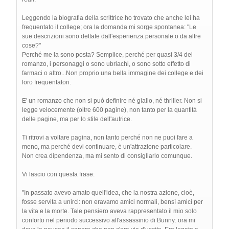
Leggendo la biografia della scrittrice ho trovato che anche lei ha
frequentato il college; ora la domanda mi sorge spontanea: "Le
sue descrizioni sono dettate dall'esperienza personale o da altre
cose?"
Perché me la sono posta? Semplice, perché per quasi 3/4 del
romanzo, i personaggi o sono ubriachi, o sono sotto effetto di
farmaci o altro...Non proprio una bella immagine dei college e dei
loro frequentatori.
E' un romanzo che non si può definire né giallo, né thriller. Non si
legge velocemente (oltre 600 pagine), non tanto per la quantità
delle pagine, ma per lo stile dell'autrice.
Ti ritrovi a voltare pagina, non tanto perché non ne puoi fare a
meno, ma perché devi continuare, è un'attrazione particolare.
Non crea dipendenza, ma mi sento di consigliarlo comunque.
Vi lascio con questa frase:
"In passato avevo amato quell'idea, che la nostra azione, cioè,
fosse servita a unirci: non eravamo amici normali, bensì amici per
la vita e la morte. Tale pensiero aveva rappresentato il mio solo
conforto nel periodo successivo all'assassinio di Bunny: ora mi