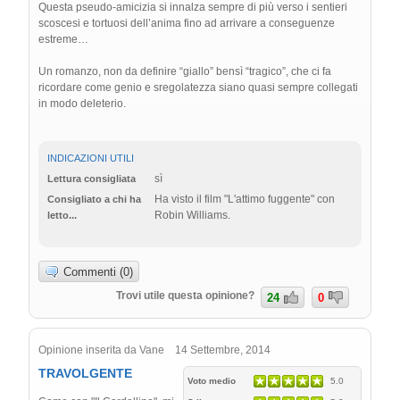
Questa pseudo-amicizia si innalza sempre di più verso i sentieri
scoscesi e tortuosi dell’anima fino ad arrivare a conseguenze
estreme…
Un romanzo, non da definire “giallo” bensì “tragico”, che ci fa
ricordare come genio e sregolatezza siano quasi sempre collegati
in modo deleterio.
INDICAZIONI UTILI
sì
Lettura consigliata
Ha visto il film "L'attimo fuggente" con
Consigliato a chi ha
Robin Williams.
letto...
Commenti (0)
Trovi utile questa opinione?
24
0
Opinione inserita da Vane 14 Settembre, 2014
TRAVOLGENTE
Voto medio
5.0