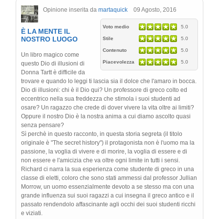
Opinione inserita da
martaquick
09 Agosto, 2016
Voto medio
5.0
È LA MENTE IL
NOSTRO LUOGO
Stile
5.0
Contenuto
5.0
Un libro magico come
Piacevolezza
5.0
questo Dio di illusioni di
Donna Tartt è difficile da
trovare e quando lo leggi ti lascia sia il dolce che l'amaro in bocca.
Dio di illusioni: chi è il Dio qui? Un professore di greco colto ed
eccentrico nella sua freddezza che stimola i suoi studenti ad
osare? Un ragazzo che crede di dover vivere la vita oltre ai limiti?
Oppure il nostro Dio è la nostra anima a cui diamo ascolto quasi
senza pensare?
Sì perchè in questo racconto, in questa storia segreta (il titolo
originale è "The secret history") il protagonista non è l'uomo ma la
passione, la voglia di vivere e di morire, la voglia di essere e di
non essere e l'amicizia che va oltre ogni limite in tutti i sensi.
Richard ci narra la sua esperienza come studente di greco in una
classe di eletti, coloro che sono stati ammessi dal professor Jullian
Morrow, un uomo essenzialmente devoto a se stesso ma con una
grande influenza sui suoi ragazzi a cui insegna il greco antico e il
passato rendendolo affascinante agli occhi dei suoi studenti ricchi
e viziati.