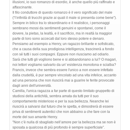
illusioni, io suo romanzo di esordio, è anche quello più raffinato e
affascinante.
Il filo conduttore di questo romanzo è il vero significato del male
(“l’infinità di trucchi grazie ai quali il male si presenta come bene”).
Sempre in bilico tra lo straordinario e il realistico, i personaggi
sembrano mossi da sentimenti genuini e spontanei, come il
dovere, la pietas, la lealtà, e il sacrificio, ma in realtà la maggior
parte di loro sono accecati dal loro stesso potere e denaro.
Pensiamo ad esempio a Henry, un ragazzo brillante e sofisticato,
che a causa della sua prodigiosa intelligenza, trascinerà a fondo
con sé tutti i suoi compagni. Eppure non riusciamo ad odiarlo.
Sarà che tutti gli vogliono bene e si abbandonano a lui? O magari,
noi lettori vogliamo salvarlo da un' esistenza monotona e scialba?
Francis, invece che sembra essere l'unico a non essere infettato
dalla crudeltà, è pur sempre vincolato ad una vita infelice, accanto
ad una persona che non riuscirà mai a guarire le ferite provocate
dagli anni dell'università.
Camilla, l'unica ragazza a far parte di questo limitato gruppetto di
studiosi della antichità, sembra amata da tutti per il suo
comportamento misterioso e per la sua bellezza. Neanche lei
riuscirà a salvarsi dal futuro che le spetta, e dimostrerà di essere
priva di sentimenti autentici che non abbaino a che fare con la
morte del suo amante Henry.
"Non c’è nulla di sbagliato nell’amore per la bellezza ma se non è
sposata a qualcosa di più profondo è sempre superficiale”.