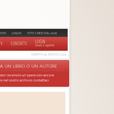
OSTO
LUGLIO
TUTTI I MESI DAL 2008
LOGIN
TY
CONTATTI
Accedi o registrati
SABATO 08 AGOSTO 2026
CA
UN LIBRO O UN AUTORE
ideri recensire un'opera non ancora
e nel nostro archivio contattaci