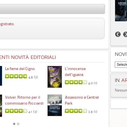
egistrato
.
NOVI
NTI NOVITÀ EDITORIALI
La fame del Cigno
L'innocenza
Id
dell'iguana
4.8 (
2
)
IN
AR
4.0 (
1
)
Nessun 
Ta
Volver. Ritorno per il
Assassinio a Central
commissario Ricciardi
Park
4.1 (
3
)
3.8 (
1
)