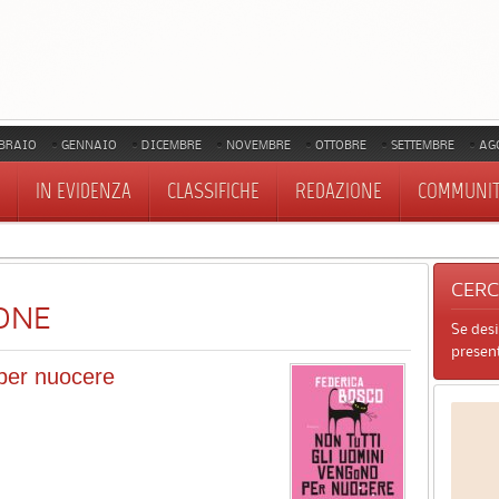
BRAIO
GENNAIO
DICEMBRE
NOVEMBRE
OTTOBRE
SETTEMBRE
AG
IN EVIDENZA
CLASSIFICHE
REDAZIONE
COMMUNI
CER
ONE
Se des
present
 per nuocere