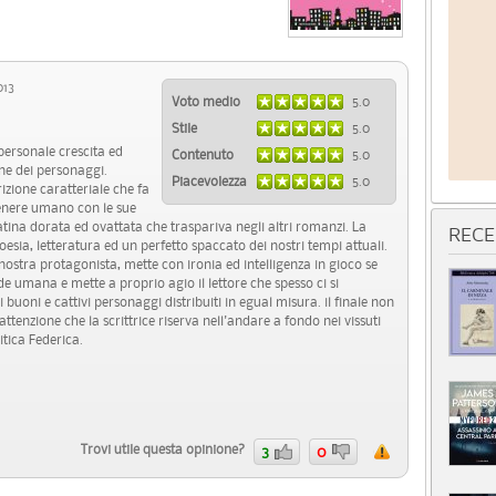
013
Voto medio
5.0
Stile
5.0
ersonale crescita ed
Contenuto
5.0
ione dei personaggi.
Piacevolezza
5.0
izione caratteriale che fa
 genere umano con le sue
patina dorata ed ovattata che traspariva negli altri romanzi. La
RECE
oesia, letteratura ed un perfetto spaccato dei nostri tempi attuali.
tra protagonista, mette con ironia ed intelligenza in gioco se
nde umana e mette a proprio agio il lettore che spesso ci si
i buoni e cattivi personaggi distribuiti in egual misura. il finale non
attenzione che la scrittrice riserva nell'andare a fondo nei vissuti
tica Federica.
Trovi utile questa opinione?
3
0