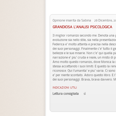
Opinione inserita da Sabina 29 Dicembre, 2
GRANDIOSA L'ANALISI PSICOLOGICA
Il miglior romanzo secondo me. Denota una p
evoluzione sia nello stile, sia nella presentaz
Federica e' molto attenta e precisa nella descr
dei suoi personaggi. Finalmente c'e' tutto il
bellezze e le sue miserie. Non c'e' qui quella 
narrazione e' piu' cruda e reale, un misto di p
Amo molto questo romanzo, dove Monica la nos
stessa accettando i suoi limiti. E questo la re
riconosce. Qui l'umanita' e piu' varia. Ci sono 
e' per niente scontato. Adoro questo libro. E l'
dei suoi personaggi. Brava, brava davvero. Mi
INDICAZIONI UTILI
Lettura consigliata
sì