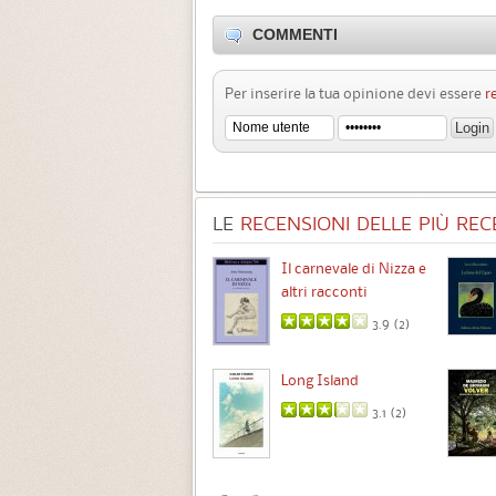
COMMENTI
Per inserire la tua opinione devi essere
r
LE
RECENSIONI DELLE PIÙ RECE
Chimere
Il carnevale di Nizza e
altri racconti
3.5 (
1
)
3.9 (
2
)
Intermezzo
Long Island
3.7 (
3
)
3.1 (
2
)