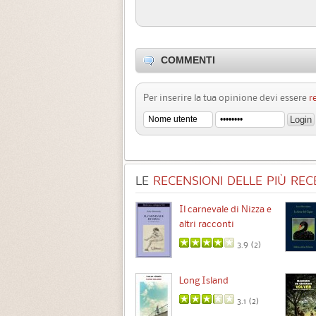
COMMENTI
Per inserire la tua opinione devi essere
r
LE
RECENSIONI DELLE PIÙ RECE
Chimere
Il carnevale di Nizza e
altri racconti
3.5 (
1
)
3.9 (
2
)
Intermezzo
Long Island
3.7 (
3
)
3.1 (
2
)