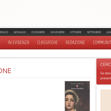
BRAIO
GENNAIO
DICEMBRE
NOVEMBRE
OTTOBRE
SETTEMBRE
AG
IN EVIDENZA
CLASSIFICHE
REDAZIONE
COMMUNI
CER
ONE
Se des
present