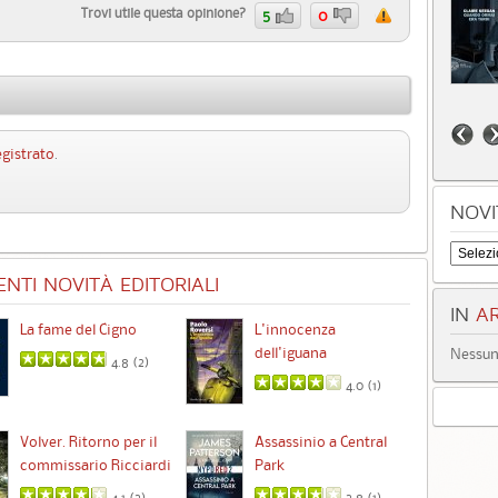
Trovi utile questa opinione?
5
0
egistrato
.
NOVI
NTI NOVITÀ EDITORIALI
IN
AR
La fame del Cigno
L'innocenza
Id
dell'iguana
Nessun 
4.8 (
2
)
4.0 (
1
)
Ta
Volver. Ritorno per il
Assassinio a Central
commissario Ricciardi
Park
4.1 (
3
)
3.8 (
1
)