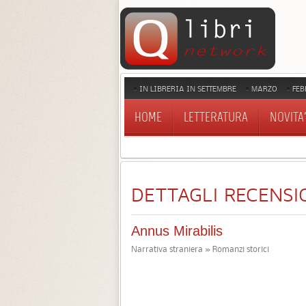
IN LIBRERIA IN SETTEMBRE
MARZO
FEB
HOME
LETTERATURA
NOVITA'
DETTAGLI RECENSI
Annus Mirabilis
Narrativa straniera » Romanzi storici