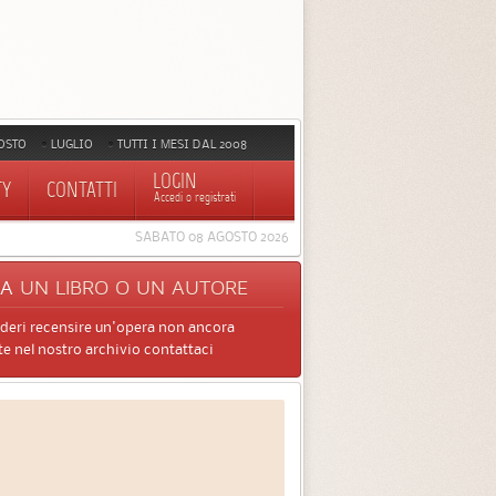
OSTO
LUGLIO
TUTTI I MESI DAL 2008
LOGIN
TY
CONTATTI
Accedi o registrati
SABATO 08 AGOSTO 2026
CA
UN LIBRO O UN AUTORE
ideri recensire un'opera non ancora
e nel nostro archivio contattaci