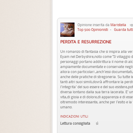
Opinione inserita da
Maristella
18 
Top 500 Opinionisti
-
Guarda tutt
PERDITA E RESURREZIONE
Un romanzo di fantasia che si inspira alla vera
Eyam nel Derbyshire,noto come "Il villaggio de
personaggi portano addirittura il nome di alcun
ampiamente documentate e conservate negli arc
allora con particolari ,anch'essi documentati,
anche delle pratiche di stregoneria. Su tutte 
tanti altri suoi simili,dovrà affrontare la per
l'integrita' del suo essere e del suo esistere
diversa lontano dalla sua terra lacerata. E' un
vita,di gioia e di dolore,di apparenza e di ess
oltremodo interessante, anche per l'esito e l
umano.
INDICAZIONI UTILI
Lettura consigliata
sì