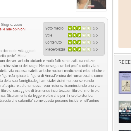
Giugno, 2008
Voto medio
3.0
e le mie opinioni
Stile
3.0
Contenuto
3.0
Piacevolezza
3.0
 storia del villaggio di
lla peste". Molti
i dei veri antichi abitanti e molti fatti sono tratti da notizie
RECE
hivi storici del luogo. Ne consegue un bel profilo della vita di
della vita ecclesiale,delle antiche nozioni mediche ed erboristiche e
le figure,fa spicco la figura di Anna,l'eroina del romanzo,che come
dita della sua famiglia,degli amici,dei vicini ma , conservando
,potra' aspirare ad una nuova resurrezione, ricominciando una vita
 libro di coraggio e di tremende incertezze,un libro di morte e di
enza. Sicuramente da leggere oltre che per il risvolto storico,
a traccia che calamita' come questa possono incidere nell'animo