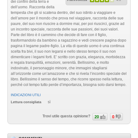
dei confini della terra e
dell’uomo. Racconta della
tempesta che gli si scatena dentro, del suo istinto a viaggiare e
dell’amore per il mondo che prova nel viaggiare, racconta delle sue
paure, del suo non riuscire a dormire mai, per poi riuscirci, grazie ad
un incontro speciale, racconta delle sue passioni, dei suoi valori.
Parte del libro è il cammino che decide di fare con il figlio,
trasformandolo da bambino a ragazzino e vedi crescere pagina dopo
pagina il legame padre-figlio. La vita di questo uomo è una continua
scelta fra bivi, il suo non legarsi e nello stesso tempo il suo non
dimenticare i legami forti. E’ scritto con grazia, eleganza, morbidezza
e regala tranquillità, emozioni, serenità. Bellissimo, e molto
indovinato, il personaggio minore, che immagini stagliarsi
all’orizzonte come un’amazzone e che si rivela l’incontro speciale del
libro. Bellissimo il senso del tempo, che ricorre spesso nella lettura,
perché col tempo tutto perde d’importanza, bisogna solo darsi tempo.
INDICAZIONI UTILI
sì
Lettura consigliata
Trovi utile questa opinione?
20
0