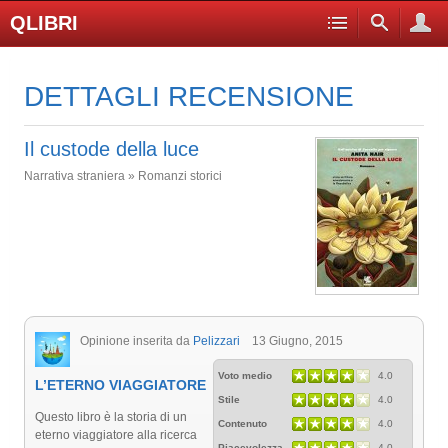
QLIBRI
DETTAGLI RECENSIONE
Il custode della luce
Narrativa straniera » Romanzi storici
Opinione inserita da
Pelizzari
13 Giugno, 2015
Voto medio
4.0
L’ETERNO VIAGGIATORE
Stile
4.0
Questo libro è la storia di un
Contenuto
4.0
eterno viaggiatore alla ricerca
Piacevolezza
4.0