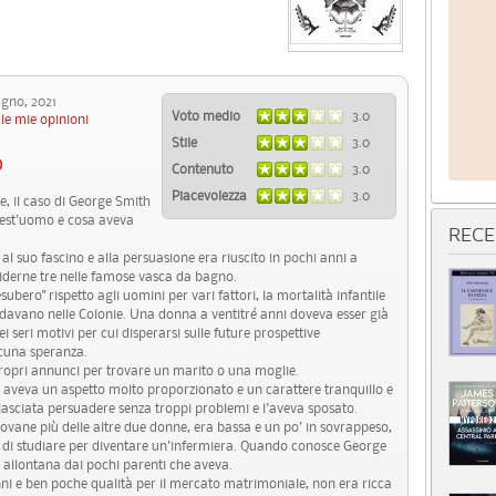
no, 2021
Voto medio
3.0
le mie opinioni
Stile
3.0
O
Contenuto
3.0
Piacevolezza
3.0
le, il caso di George Smith
quest'uomo e cosa aveva
RECE
l suo fascino e alla persuasione era riuscito in pochi anni a
iderne tre nelle famose vasca da bagno.
ubero" rispetto agli uomini per vari fattori, la mortalità infantile
davano nelle Colonie. Una donna a ventitré anni doveva esser già
i seri motivi per cui disperarsi sulle future prospettive
lcuna speranza.
 propri annunci per trovare un marito o una moglie.
e aveva un aspetto molto proporzionato e un carattere tranquillo e
lasciata persuadere senza troppi problemi e l'aveva sposato.
ovane più delle altre due donne, era bassa e un po' in sovrappeso,
o di studiare per diventare un'infermiera. Quando conosce George
 allontana dai pochi parenti che aveva.
nni e ben poche qualità per il mercato matrimoniale, non era ricca