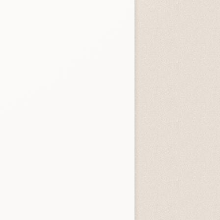
entità sconosciuta
Incastrati
Chime
3.3 (
1
)
3.8 (
1
)