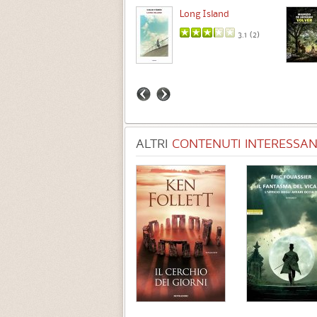
Intermezzo
Long Island
3.7 (
3
)
3.1 (
2
)
ALTRI
CONTENUTI INTERESSANT