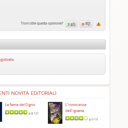
Trovi utile questa opinione?
3
0
egistrato
.
NTI NOVITÀ EDITORIALI
La fame del Cigno
L'innocenza
Id
dell'iguana
4.8 (
2
)
4.0 (
1
)