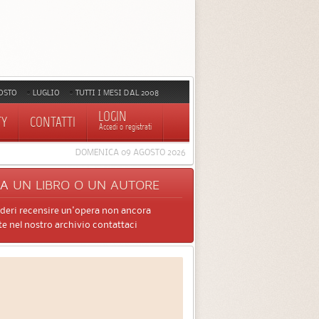
OSTO
LUGLIO
TUTTI I MESI DAL 2008
LOGIN
TY
CONTATTI
Accedi o registrati
DOMENICA 09 AGOSTO 2026
CA
UN LIBRO O UN AUTORE
ideri recensire un'opera non ancora
e nel nostro archivio contattaci