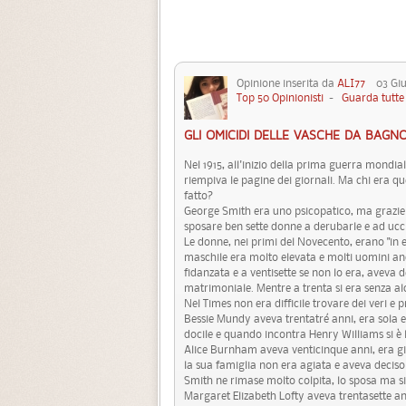
Opinione inserita da
ALI77
03 Giug
Top 50 Opinionisti
-
Guarda tutte 
GLI OMICIDI DELLE VASCHE DA BAGN
Nel 1915, all'inizio della prima guerra mondia
riempiva le pagine dei giornali. Ma chi era 
fatto?
George Smith era uno psicopatico, ma grazie a
sposare ben sette donne a derubarle e ad ucc
Le donne, nei primi del Novecento, erano "in es
maschile era molto elevata e molti uomini an
fidanzata e a ventisette se non lo era, aveva de
matrimoniale. Mentre a trenta si era senza a
Nel Times non era difficile trovare dei veri e
Bessie Mundy aveva trentatré anni, era sola 
docile e quando incontra Henry Williams si è 
Alice Burnham aveva venticinque anni, era gi
la sua famiglia non era agiata e aveva decis
Smith ne rimase molto colpita, lo sposa ma si
Margaret Elizabeth Lofty aveva trentasette a