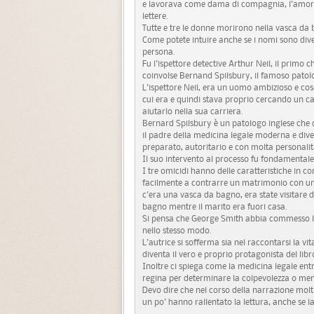
e lavorava come dama di compagnia, l'amore p
lettere.
Tutte e tre le donne morirono nella vasca da
Come potete intuire anche se i nomi sono diver
persona.
Fu l'ispettore detective Arthur Neil, il primo 
coinvolse Bernand Spilsbury, il famoso patolo
L'ispettore Neil, era un uomo ambizioso e co
cui era e quindi stava proprio cercando un cas
aiutarlo nella sua carriera.
Bernard Spilsbury è un patologo inglese che d
il padre della medicina legale moderna e dive
preparato, autoritario e con molta personalit
Il suo intervento al processo fu fondamenta
I tre omicidi hanno delle caratteristiche in co
facilmente a contrarre un matrimonio con un 
c'era una vasca da bagno, era state visitare 
bagno mentre il marito era fuori casa.
Si pensa che George Smith abbia commesso l'e
nello stesso modo.
L'autrice si sofferma sia nel raccontarsi la vi
diventa il vero e proprio protagonista del libr
Inoltre ci spiega come la medicina legale entr
regina per determinare la colpevolezza o men
Devo dire che nel corso della narrazione molt
un po' hanno rallentato la lettura, anche se 