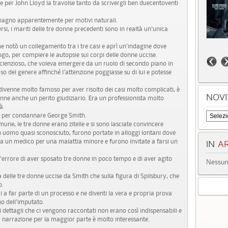
er John Lloyd la travolse tanto da scrivergli ben duecentoventi
 bagno apparentemente per motivi naturali.
si, i mariti delle tre donne precedenti sono in realtà un'unica
che notò un collegamento tra i tre casi e aprì un'indagine dove
go, per compiere le autopsie sui corpi delle donne uccise.
scienzioso, che voleva emergere da un ruolo di secondo piano in
o del genere affinché l'attenzione poggiasse su di lui e potesse
ivenne molto famoso per aver risolto dei casi molto complicati, è
NOVI
nne anche un perito giudiziario. Era un professionista molto
à.
le per condannare George Smith.
mune, le tre donne erano zitelle e si sono lasciate convincere
uomo quasi sconosciuto, furono portate in alloggi lontani dove
da un medico per una malattia minore e furono invitate a farsi un
IN
AR
rrore di aver sposato tre donne in poco tempo e di aver agito
Nessun 
ta delle tre donne uccise da Smith che sulla figura di Spilsbury, che
o.
i a far parte di un processo e ne diventi la vera e propria prova
o dell'imputato.
i dettagli che ci vengono raccontati non erano così indispensabili e
la narrazione per la maggior parte è molto interessante.