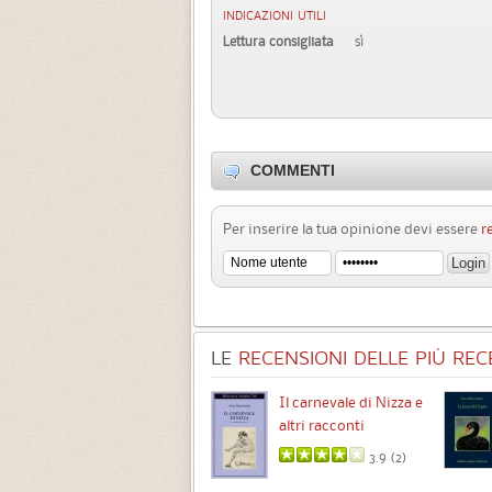
INDICAZIONI UTILI
Lettura consigliata
sì
COMMENTI
Per inserire la tua opinione devi essere
r
LE
RECENSIONI DELLE PIÙ RECE
Chimere
Il carnevale di Nizza e
altri racconti
3.5 (
1
)
3.9 (
2
)