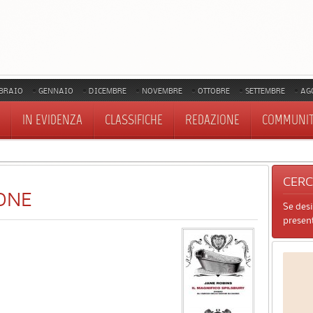
BRAIO
GENNAIO
DICEMBRE
NOVEMBRE
OTTOBRE
SETTEMBRE
AG
IN EVIDENZA
CLASSIFICHE
REDAZIONE
COMMUNI
CER
ONE
Se des
present