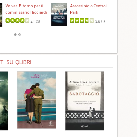
Ta
Volver. Ritorno per il
Assassinio a Central
commissario Ricciardi
Park
4.1 (
3
)
3.8 (
1
)
I SU QLIBRI