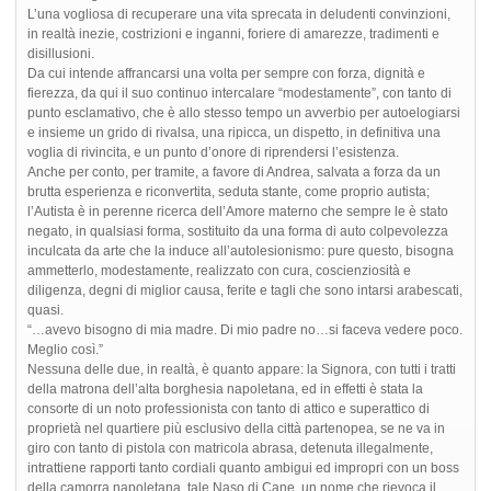
L’una vogliosa di recuperare una vita sprecata in deludenti convinzioni,
in realtà inezie, costrizioni e inganni, foriere di amarezze, tradimenti e
disillusioni.
Da cui intende affrancarsi una volta per sempre con forza, dignità e
fierezza, da qui il suo continuo intercalare “modestamente”, con tanto di
punto esclamativo, che è allo stesso tempo un avverbio per autoelogiarsi
e insieme un grido di rivalsa, una ripicca, un dispetto, in definitiva una
voglia di rivincita, e un punto d’onore di riprendersi l’esistenza.
Anche per conto, per tramite, a favore di Andrea, salvata a forza da un
brutta esperienza e riconvertita, seduta stante, come proprio autista;
l’Autista è in perenne ricerca dell’Amore materno che sempre le è stato
negato, in qualsiasi forma, sostituito da una forma di auto colpevolezza
inculcata da arte che la induce all’autolesionismo: pure questo, bisogna
ammetterlo, modestamente, realizzato con cura, coscienziosità e
diligenza, degni di miglior causa, ferite e tagli che sono intarsi arabescati,
quasi.
“…avevo bisogno di mia madre. Di mio padre no…si faceva vedere poco.
Meglio così.”
Nessuna delle due, in realtà, è quanto appare: la Signora, con tutti i tratti
della matrona dell’alta borghesia napoletana, ed in effetti è stata la
consorte di un noto professionista con tanto di attico e superattico di
proprietà nel quartiere più esclusivo della città partenopea, se ne va in
giro con tanto di pistola con matricola abrasa, detenuta illegalmente,
intrattiene rapporti tanto cordiali quanto ambigui ed impropri con un boss
della camorra napoletana, tale Naso di Cane, un nome che rievoca il