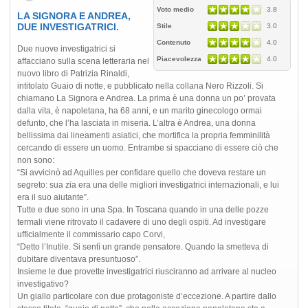
Voto medio
3.8
LA SIGNORA E ANDREA,
DUE INVESTIGATRICI.
Stile
3.0
Contenuto
4.0
Due nuove investigatrici si
Piacevolezza
4.0
affacciano sulla scena letteraria nel
nuovo libro di Patrizia Rinaldi,
intitolato Guaio di notte, e pubblicato nella collana Nero Rizzoli. Si
chiamano La Signora e Andrea. La prima è una donna un po’ provata
dalla vita, è napoletana, ha 68 anni, e un marito ginecologo ormai
defunto, che l’ha lasciata in miseria. L’altra è Andrea, una donna
bellissima dai lineamenti asiatici, che mortifica la propria femminilità
cercando di essere un uomo. Entrambe si spacciano di essere ciò che
non sono:
“Si avvicinò ad Aquilles per confidare quello che doveva restare un
segreto: sua zia era una delle migliori investigatrici internazionali, e lui
era il suo aiutante”.
Tutte e due sono in una Spa. In Toscana quando in una delle pozze
termali viene ritrovato il cadavere di uno degli ospiti. Ad investigare
ufficialmente il commissario capo Corvi,
“Detto l’Inutile. Si sentì un grande pensatore. Quando la smetteva di
dubitare diventava presuntuoso”.
Insieme le due provette investigatrici riusciranno ad arrivare al nucleo
investigativo?
Un giallo particolare con due protagoniste d’eccezione. A partire dallo