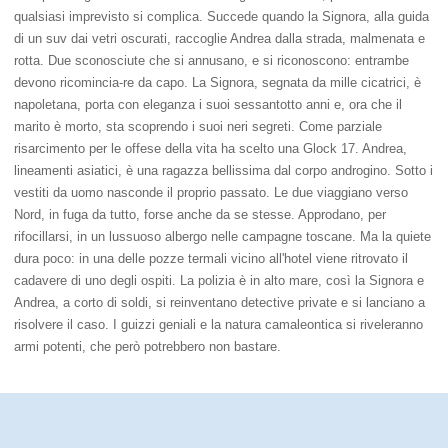
qualsiasi imprevisto si complica. Succede quando la Signora, alla guida
di un suv dai vetri oscurati, raccoglie Andrea dalla strada, malmenata e
rotta. Due sconosciute che si annusano, e si riconoscono: entrambe
devono ricomincia-re da capo. La Signora, segnata da mille cicatrici, è
napoletana, porta con eleganza i suoi sessantotto anni e, ora che il
marito è morto, sta scoprendo i suoi neri segreti. Come parziale
risarcimento per le offese della vita ha scelto una Glock 17. Andrea,
lineamenti asiatici, è una ragazza bellissima dal corpo androgino. Sotto i
vestiti da uomo nasconde il proprio passato. Le due viaggiano verso
Nord, in fuga da tutto, forse anche da se stesse. Approdano, per
rifocillarsi, in un lussuoso albergo nelle campagne toscane. Ma la quiete
dura poco: in una delle pozze termali vicino all'hotel viene ritrovato il
cadavere di uno degli ospiti. La polizia è in alto mare, così la Signora e
Andrea, a corto di soldi, si reinventano detective private e si lanciano a
risolvere il caso. I guizzi geniali e la natura camaleontica si riveleranno
armi potenti, che però potrebbero non bastare.