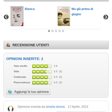
Blanca
Ma già prima di
giugno
RECENSIONE UTENTI
OPINIONI INSERITE: 2
Voto medio
3.9
Stile
3.5 (2)
Contenuto
4.0 (2)
Piacevolezza
4.0 (2)
Aggiungi la tua opinione
Opinione inserita da
ornella donna
17 Aprile, 2023