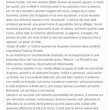
Donna Achille, che non sembra affatto diverso da quanto appare, si rivela
per quello che in effetti è, estrinsecando il suo pensiero nero su bianco,
per chi sa e desidera davvero leggere per bene, magari tra le righe.
Insomma, donne che incappano in un vero accidente, e la più anziana
delle due definisce davvero così, “accidente”, il minore dei suoi tanti
problemi personali, una grave forma di agorafobia che la affligge. Se poi
qualsiasi traversia, già spiacevole di per sé stessa, sovviene quando cala
il buio, allora tutto si complica ulteriormente, si aggrava, è peggio che
andare di notte, nei modi di dire in uso nel napoletano si impreca che è,
appunto, un guaio di notte.
“Guaio di notte”, è l’ultimo superbo ed elegante romanzo della scrittrice
napoletana Patrizia Rinaldi,
la cui notorietà si è recentemente ampliata con la trasposizione in una
fortunata fiction del suo precedente lavoro “Blanca”. La Rinaldi è una
bella penna, moderna, stuzzicante ed interessante.
Un romanzo superbo il suo, niente affatto un guaio di notte ma una bontà
di giorno, perché è un elaborato insigne, nobile e generoso, sarà anche
un thriller, ma è un pretesto letterario, più che altro l’autrice si sofferma
con umiltà ed empatia, con prosa rispettosa e solenne, sull’osservazione
e sulla disamina di ferite atroci, che troppo spesso si portano all’animo
femminile, sia nel fisico e nel morale.
Questo è un racconto sull’estrema vulnerabilità del genere, e insieme sul
loro stoicismo solidale, la fermezza e la forza d'animo nell' affrontare le
difficoltà e le avversità dell'esistenza purché siano unite, sodali oltre
qualsiasi differenza di età e di censo. Come solo le donne sanno fare,