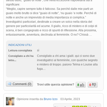
stesso titolo, “guaio di notte”, che nella eccezione napoletana sta a
significare:
“Meglio, capire sempre tutto è faticoso. Sa perché dalle mie parti un
guaio molto brutto si dice “guaio di notte”, ‘nu guaio ‘e notte. Perché di
notte e anche un imprevisto di media importanza si complica.”
Investigatrici particolari, destinate a creare un solco nella storia del
genere per particolarità ed acume. Il giallo, ricco di mistero e di colpi di
scena, è ben congegnato e ricco di spunti di riflessione. Alla prossima,
entusiasmante, avventura, declinata al femminile. O no? Chissà …
INDICAZIONI UTILI
sì
Lettura consigliata
Consigliato a chi ama i gialli. qui ci sono due
Consigliato a chi ha
investigatrici al femminile, con qualche segreto
letto...
e mistero di troppo. paiono Telma e Louise alla
fuga....
Commenti (0)
Trovi utile questa opinione?
8
0
Opinione inserita da
Bruno Izzo
03 Aprile, 2023