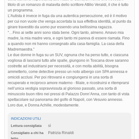
titolo di un romanzo di malavita dello scrittore Attilio Veraldi, il che è tutto
un programma.
L’Autista è invece in fuga da una autentica persecuzione, ed è il motivo
per cui non vuole che venga accertata la sua effettiva identità, al punto da
girare travestito da uomo pur essendo una bellissima ragazza.
“…Fino ai sette anni sono stata bene. Ogni tanto, almeno. Amavo mia
madre, la mia madre vera, e ogni tanto mi pareva di essere riamata. Fino
a quando non mi hanno consegnato alla casa-famiglia. La casa della
Madremaestra.”
Le due donne in fuga su un SUV, ognuna che ha perso tutto, e ciascuna
vogliosa di lasciarsi tutto alle spalle, giungono in Toscana dove saranno
costrette ad industriarsi per necessità, e con molta abilità, bisogna
ammetterlo, come detective presso un noto albergo con SPA annessa e
omicidi acclusi. Per poi ritrovarsi e congiungersi in una sorta di
recuperato e reciproco amore materno - filiale, e ricostruirsi e ritemprarsi
nell’unica vestigia sopravvissuta al glorioso passato, una sorta di
minuscolo buon ritiro nei pressi di Palazzo Donn’Anna, con tanto di vista
spettacolare sul panorama del golfo di Napoli, con Vesuvio annesso.
Loro due, e Donna Achille, modestamente.
INDICAZIONI UTILI
sì
Lettura consigliata
Patrizia Rinaldi
Consigliato a chi ha
letto...