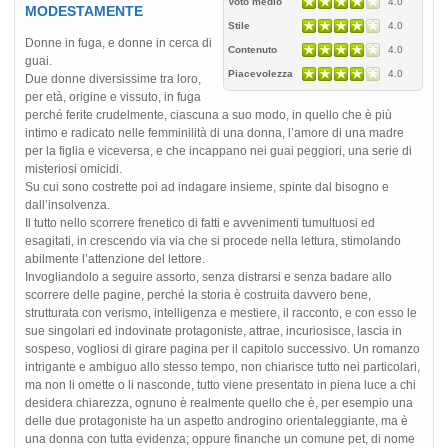
Voto medio
4.0
MODESTAMENTE
Stile
4.0
Donne in fuga, e donne in cerca di
Contenuto
4.0
guai.
Piacevolezza
4.0
Due donne diversissime tra loro,
per età, origine e vissuto, in fuga
perché ferite crudelmente, ciascuna a suo modo, in quello che è più
intimo e radicato nelle femminilità di una donna, l’amore di una madre
per la figlia e viceversa, e che incappano nei guai peggiori, una serie di
misteriosi omicidi.
Su cui sono costrette poi ad indagare insieme, spinte dal bisogno e
dall’insolvenza.
Il tutto nello scorrere frenetico di fatti e avvenimenti tumultuosi ed
esagitati, in crescendo via via che si procede nella lettura, stimolando
abilmente l’attenzione del lettore.
Invogliandolo a seguire assorto, senza distrarsi e senza badare allo
scorrere delle pagine, perché la storia è costruita davvero bene,
strutturata con verismo, intelligenza e mestiere, il racconto, e con esso le
sue singolari ed indovinate protagoniste, attrae, incuriosisce, lascia in
sospeso, vogliosi di girare pagina per il capitolo successivo. Un romanzo
intrigante e ambiguo allo stesso tempo, non chiarisce tutto nei particolari,
ma non li omette o li nasconde, tutto viene presentato in piena luce a chi
desidera chiarezza, ognuno è realmente quello che è, per esempio una
delle due protagoniste ha un aspetto androgino orientaleggiante, ma è
una donna con tutta evidenza; oppure finanche un comune pet, di nome