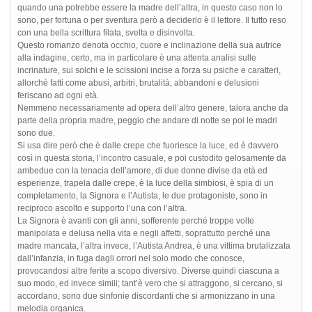
quando una potrebbe essere la madre dell’altra, in questo caso non lo
sono, per fortuna o per sventura però a deciderlo è il lettore. Il tutto reso
con una bella scrittura filata, svelta e disinvolta.
Questo romanzo denota occhio, cuore e inclinazione della sua autrice
alla indagine, certo, ma in particolare è una attenta analisi sulle
incrinature, sui solchi e le scissioni incise a forza su psiche e caratteri,
allorché fatti come abusi, arbitri, brutalità, abbandoni e delusioni
feriscano ad ogni età.
Nemmeno necessariamente ad opera dell’altro genere, talora anche da
parte della propria madre, peggio che andare di notte se poi le madri
sono due.
Si usa dire però che è dalle crepe che fuoriesce la luce, ed è davvero
così in questa storia, l’incontro casuale, e poi custodito gelosamente da
ambedue con la tenacia dell’amore, di due donne divise da età ed
esperienze, trapela dalle crepe, è la luce della simbiosi, è spia di un
completamento, la Signora e l’Autista, le due protagoniste, sono in
reciproco ascolto e supporto l’una con l’altra.
La Signora è avanti con gli anni, sofferente perché troppe volte
manipolata e delusa nella vita e negli affetti, soprattutto perché una
madre mancata, l’altra invece, l’Autista Andrea, è una vittima brutalizzata
dall’infanzia, in fuga dagli orrori nel solo modo che conosce,
provocandosi altre ferite a scopo diversivo. Diverse quindi ciascuna a
suo modo, ed invece simili; tant’è vero che si attraggono, si cercano, si
accordano, sono due sinfonie discordanti che si armonizzano in una
melodia organica.