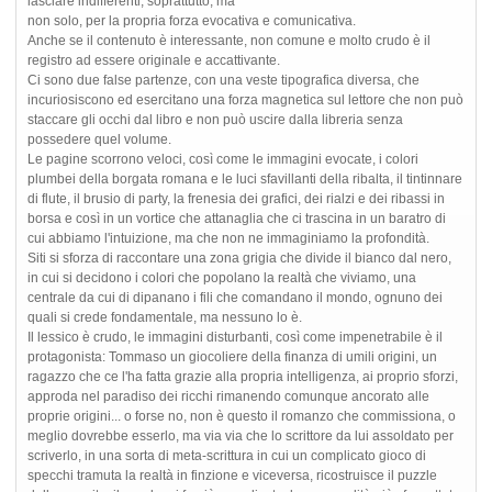
lasciare indifferenti, soprattutto, ma
non solo, per la propria forza evocativa e comunicativa.
Anche se il contenuto è interessante, non comune e molto crudo è il
registro ad essere originale e accattivante.
Ci sono due false partenze, con una veste tipografica diversa, che
incuriosiscono ed esercitano una forza magnetica sul lettore che non può
staccare gli occhi dal libro e non può uscire dalla libreria senza
possedere quel volume.
Le pagine scorrono veloci, così come le immagini evocate, i colori
plumbei della borgata romana e le luci sfavillanti della ribalta, il tintinnare
di flute, il brusio di party, la frenesia dei grafici, dei rialzi e dei ribassi in
borsa e così in un vortice che attanaglia che ci trascina in un baratro di
cui abbiamo l'intuizione, ma che non ne immaginiamo la profondità.
Siti si sforza di raccontare una zona grigia che divide il bianco dal nero,
in cui si decidono i colori che popolano la realtà che viviamo, una
centrale da cui di dipanano i fili che comandano il mondo, ognuno dei
quali si crede fondamentale, ma nessuno lo è.
Il lessico è crudo, le immagini disturbanti, così come impenetrabile è il
protagonista: Tommaso un giocoliere della finanza di umili origini, un
ragazzo che ce l'ha fatta grazie alla propria intelligenza, ai proprio sforzi,
approda nel paradiso dei ricchi rimanendo comunque ancorato alle
proprie origini... o forse no, non è questo il romanzo che commissiona, o
meglio dovrebbe esserlo, ma via via che lo scrittore da lui assoldato per
scriverlo, in una sorta di meta-scrittura in cui un complicato gioco di
specchi tramuta la realtà in finzione e viceversa, ricostruisce il puzzle