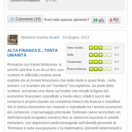
sì
no
Lettura consigliata
Commenti (10)
Trovi utile questa opinione?
24
0
Opinione inserita da
ant
16 Giugno, 2013
Voto medio
3.0
ALTA FINANZA E...TANTA
UMANITÀ
Stile
3.0
Contenuto
3.0
Romanzo con trama fantasiosa, si
Piacevolezza
3.0
perché alla fine è un do ut des, uno
scrittore in difficoltà creativa viene
ospitato da un broker finanziario che dalle stelle è quasi finito...nella
polvere. Lo scambio sta nel "meritarsi" l'accoglienza, da parte dello
scrittore, scrivendo una storia sul broker che riscatti la figura del
promotore finanziario soprattutto a livello etico; infatti il succo del
romanzo è proprio basato sui complessi intrecci tra finanza e malaffare.
Siti si districa benissimo nei meandri e soprattutto tra i termini economici
più complessi, il personaggio principale Tommaso viene raccontato sin
dall'infanzia(di borgataro romano) fino ai clamorosi successi in ambito
monetario, con digressioni particolareggiate sull'obesità giovanile di
Tommaso e sulla sua passione x la matematica; elementi determinanti x