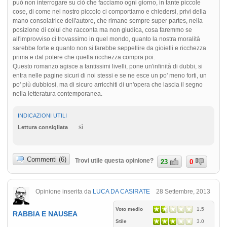
può non interrogare su ciò che facciamo ogni giorno, in tante piccole
cose, di come nel nostro piccolo ci comportiamo e chiedersi, privi della
mano consolatrice dell'autore, che rimane sempre super partes, nella
posizione di colui che racconta ma non giudica, cosa faremmo se
all'improvviso ci trovassimo in quel mondo, quanto la nostra moralità
sarebbe forte e quanto non si farebbe seppellire da gioielli e ricchezza
prima e dal potere che quella ricchezza compra poi.
Questo romanzo agisce a tantissimi livelli, pone un'infinità di dubbi, si
entra nelle pagine sicuri di noi stessi e se ne esce un po' meno forti, un
po' più dubbiosi, ma di sicuro arricchiti di un'opera che lascia il segno
nella letteratura contemporanea.
INDICAZIONI UTILI
sì
Lettura consigliata
Commenti (6)
Trovi utile questa opinione?
23
0
Opinione inserita da
LUCA DA CASIRATE
28 Settembre, 2013
Voto medio
1.5
RABBIA E NAUSEA
Stile
3.0