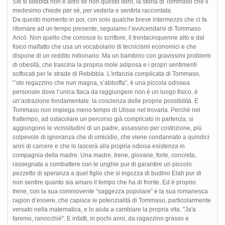
Siti si sdebita non è altro se non questo libro, la storia di Tommaso che il
medesimo chiede per sé, per vederla e sentirla raccontata.
Da questo momento in poi, con solo qualche breve intermezzo che ci fa
ritornare ad un tempo presente, seguiamo l’avvicendarsi di Tommaso
Aricò. Non quello che conosce lo scrittore, il trentacinquenne alto e dal
fisico malfatto che usa un vocabolario di tecnicismi economici e che
dispone di un reddito milionario. Ma un bambino con gravissimi problemi
di obesità, che trascina la propria mole adiposa e i propri sentimenti
soffocati per le strade di Rebibbia. L’infanzia complicata di Tommaso,
“’sto regazzino che nun magna, s’abboffa”, è una piccola odissea
personale dove l’unica Itaca da raggiungere non è un luogo fisico, è
un’astrazione fondamentale: la coscienza delle proprie possibilità. E
Tommaso non impiega meno tempo di Ulisse nel trovarla. Perché nel
frattempo, ad ostacolare un percorso già complicato in partenza, si
aggiungono le vicissitudini di un padre, assassino per costrizione, più
colpevole di ignoranza che di omicidio, che viene condannato a quindici
anni di carcere e che lo lascerà alla propria odiosa esistenza in
compagnia della madre. Una madre, Irene, giovane, forte, concreta,
rassegnata a combattere con le unghie pur di garantire un piccolo
pezzetto di speranza a quel figlio che si ingozza di budino Elah pur di
non sentire quanto sia amaro il tempo che ha di fronte. Ed è proprio
Irene, con la sua commovente “saggezza popolare” e la sua romanesca
ragion d’essere, che capisce le potenzialità di Tommaso, particolarmente
versato nella matematica, e lo aiuta a cambiare la propria vita. "Ja'a
faremo, ranocchié". E infatti, in pochi anni, da ragazzino grasso e