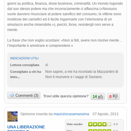
giorni su politica, finanza, show business, criminalità. Un mondo logorato
dal suo stesso potere ma che inconsciamente ci affascina («Nessuno
vuole davvero rinunciare al potere salvifico del consumo, le vittime sono
invidiose dei carnefici ed è facile ingannarle con l’elemosina di un
simulacro anche miserabile.»), perciò, forse, resistergli non serve a
niente.
La frase che non voglio scordare: «Non si fidi, avere non risolve niente…
l’importante è ammirare e comprendere.»
INDICAZIONI UTILI
sì
Lettura consigliata
Non saprei, a me ha ricordato la Mazzantini di
Consigliato a chi ha
Non ti muovere e i saggi di Saviano.
letto...
Commenti (3)
Trovi utile questa opinione?
14
0
Opinione inserita da
mauriziocasamassima
07 Agosto, 2013
Voto medio
4.0
UNA LIBERAZIONE