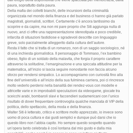
dall’elogio della disponibilità che viene spacciata per meritocrazia, dalla
paura, soprattutto dalla paura.
Della mafia dei colletti bianchi, delle incursioni della criminalità
organizzata nel mondo della finanza e del business ci hanno già parlato
magistrati, giornalisti, scrittori. Certamente c’è ancora tantissimo da
scoprire e da capire, ma non mi pare proprio che Siti aggiunga nulla di
nuovo, anzi ci offre una rappresentazione stereotipata e poco credibile,
infarcita di situazioni fastidiose e sgradevoli descritte con linguaggio
greve, solo parzialmente alleggerito dalla cultura dell’autore.
Resta il fatto che si tratta di un romanzo, non di un saggio sociologico, né
di una inchiesta giornalistica. Il personaggio di Tommaso, l’ex bambino
obeso, figlio di un soldato della malavita, che forgia il proprio carattere
attraverso la solitudine, l’emarginazione e una spiccata attitudine per la
matematica, all’inizio si lascia seguire nonostante non faccia alcuno
sforzo per rendersi simpatico. Lo accompagniamo con curiosità fino alla
fine dell’università e all’inizio della sua fulminea carriera, poi ci rincresce
molto vederlo perdersi nella banalità dei rendez-vous con modelle e
attricette varie e in improbabili speculazioni da videogame, giocate tra
sceicchi arabi, bombaroli slavi e faccendieri sudamericani con l’unico
risultato di dover frequentare controvoglia qualche manciata di VIP della
politica, dello spettacolo, della moda e della finanza.
Walter Siti è letterato, critico e scrittore molto apprezzato, io invece sono
uomo di poca cultura e dai gusti semplici e dunque può darsi che io
questo libro non l’abbia capito. Ho sempre questo sospetto quando
un’opera tanto celebrata è così lontana dal mio gusto e dalla mia