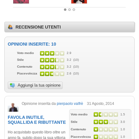
RECENSIONE UTENTI
OPINIONI INSERITE: 10
Voto medio
2.9
Stile
3.2 (10)
Contenuto
3.2 (10)
Piacevolezza
2.6 (10)
Aggiungi la tua opinione
Opinione inserita da
pierpaolo valfrè
31 Agosto, 2014
Voto medio
1.5
FAVOLA INUTILE,
SQUALLIDA E RIBUTTANTE
Stile
3.0
Contenuto
1.0
Ho acquistato questo libro oltre un
Piacevolezza
1.0
anno fa, subito dopo la sua vittoria