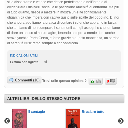
stile dissacrante e veloce che riesce perfettamente nell’intento di
evidenziare i dislivelli sociali e le pacchiane amenità di entrambi. Ma più
di tutto quanto, riesce a mettere in mostra un’elite schifosamente
oligarchica che impera con cattivo gusto sulle spalle del popolino. Di noi
che ancora adottiamo la pratica di contare i soldi che abbiamo in tasca,
che tentiamo di non comprare i sentimenti con gli assegni e che tentiamo
di dare un senso al nostro agire, tenendo sempre a mente che, anche
senza yacht a Porto Cervo, e forse grazie a questa mancanza, un sorriso
di serenità riusciremo sempre a concedercelo.
INDICAZIONI UTILI
sì
Lettura consigliata
Commenti (10)
Trovi utile questa opinione?
27
0
ALTRI LIBRI DELLO STESSO AUTORE
cale
Il contagio
Bruciare tutto