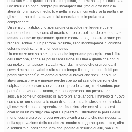
della sua vita, il quadro si fa più complicato, la personalità più sfaccettata,
i desideri e i bisogni sempre più incomprensibili; ma questa non è la
storia di Tommaso o meglio lo è nella misura in cui egli vive la realtà che
gli sta intorno e che attraverso lui conosciamo e impariamo a
comprendere.
Un senso di fastidio, di disperazione ci avvolge nel leggere quelle
pagine, nel rendersi conto di quanto sia reale quel mondo e seppur così
lontano dal nostro quotidiano, quanto condizioni ogni nostra azione per
renderci schiavi di un padrone invisibile, servi inconsapevoli di colonne
colorate negli schermi di un computer.
Un romanzo non solo bello, ma anche importante per capire, con il filtro
della finzione, anche se poi la sensazione alla fine è quella che non ci
sia molto di fantasioso in tutta la vicenda, il mondo che ci circonda, il
sovvertimento dei valori e allo stesso tempo il bisogno di ridefinirli per
poterli vivere: così ci troviamo di fronte ai broker che speculano sulle
stragi senza provare rimorso perché spersonalizzano le persone che
colpiscono o le escort che vendono il proprio corpo, ma si sentono pure
perché non vendono l'anima, che concepiscono una prestazione
sessuale come un colloquio di lavoro brillante, ancora il mafioso di nuovo
corso che non si sporca le mani di sangue, ma allo stesso modo stritola
gli avversari a suon di speculazioni finanziare che non si sente così
diverso da un chirurgo che opera a prezzi folli sfruttando la paura della
morte: così si assolvono così portano avanti una vita che non necessita
della approvazione della coscienza; mentre si leggono queste cose, oltre
a sentirsi minuscoli come formiche, pedine al servizio di altri, non ci si