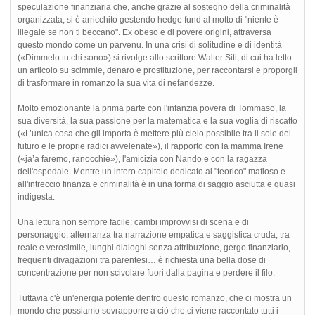
speculazione finanziaria che, anche grazie al sostegno della criminalità
organizzata, si è arricchito gestendo hedge fund al motto di "niente è
illegale se non ti beccano". Ex obeso e di povere origini, attraversa
questo mondo come un parvenu. In una crisi di solitudine e di identità
(«Dimmelo tu chi sono») si rivolge allo scrittore Walter Siti, di cui ha letto
un articolo su scimmie, denaro e prostituzione, per raccontarsi e proporgli
di trasformare in romanzo la sua vita di nefandezze.
Molto emozionante la prima parte con l'infanzia povera di Tommaso, la
sua diversità, la sua passione per la matematica e la sua voglia di riscatto
(«L’unica cosa che gli importa è mettere più cielo possibile tra il sole del
futuro e le proprie radici avvelenate»), il rapporto con la mamma Irene
(«ja’a faremo, ranocchié»), l'amicizia con Nando e con la ragazza
dell'ospedale. Mentre un intero capitolo dedicato al "teorico" mafioso e
all'intreccio finanza e criminalità è in una forma di saggio asciutta e quasi
indigesta.
Una lettura non sempre facile: cambi improvvisi di scena e di
personaggio, alternanza tra narrazione empatica e saggistica cruda, tra
reale e verosimile, lunghi dialoghi senza attribuzione, gergo finanziario,
frequenti divagazioni tra parentesi… è richiesta una bella dose di
concentrazione per non scivolare fuori dalla pagina e perdere il filo.
Tuttavia c'è un'energia potente dentro questo romanzo, che ci mostra un
mondo che possiamo sovrapporre a ciò che ci viene raccontato tutti i