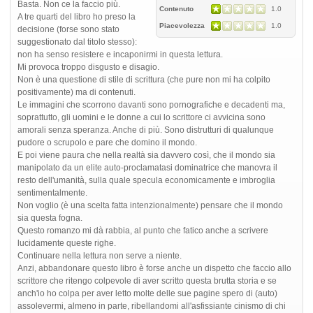
Basta. Non ce la faccio più.
Contenuto
1.0
A tre quarti del libro ho preso la
Piacevolezza
1.0
decisione (forse sono stato
suggestionato dal titolo stesso):
non ha senso resistere e incaponirmi in questa lettura.
Mi provoca troppo disgusto e disagio.
Non è una questione di stile di scrittura (che pure non mi ha colpito
positivamente) ma di contenuti.
Le immagini che scorrono davanti sono pornografiche e decadenti ma,
soprattutto, gli uomini e le donne a cui lo scrittore ci avvicina sono
amorali senza speranza. Anche di più. Sono distrutturi di qualunque
pudore o scrupolo e pare che domino il mondo.
E poi viene paura che nella realtà sia davvero così, che il mondo sia
manipolato da un elite auto-proclamatasi dominatrice che manovra il
resto dell'umanità, sulla quale specula economicamente e imbroglia
sentimentalmente.
Non voglio (è una scelta fatta intenzionalmente) pensare che il mondo
sia questa fogna.
Questo romanzo mi dà rabbia, al punto che fatico anche a scrivere
lucidamente queste righe.
Continuare nella lettura non serve a niente.
Anzi, abbandonare questo libro è forse anche un dispetto che faccio allo
scrittore che ritengo colpevole di aver scritto questa brutta storia e se
anch'io ho colpa per aver letto molte delle sue pagine spero di (auto)
assolevermi, almeno in parte, ribellandomi all'asfissiante cinismo di chi