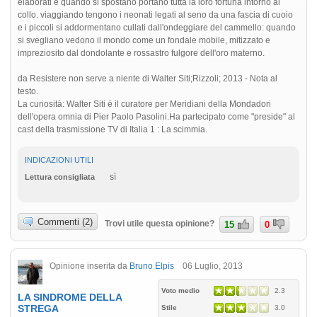
elaborati e quando si spostano portano tutta la loro fortuna intorno al
collo. viaggiando tengono i neonati legati al seno da una fascia di cuoio
e i piccoli si addormentano cullati dall'ondeggiare del cammello: quando
si svegliano vedono il mondo come un fondale mobile, mitizzato e
impreziosito dal dondolante e rossastro fulgore dell'oro materno.
da Resistere non serve a niente di Walter Siti;Rizzoli; 2013 - Nota al
testo.
La curiosità: Walter Siti è il curatore per Meridiani della Mondadori
dell'opera omnia di Pier Paolo Pasolini.Ha partecipato come "preside" al
cast della trasmissione TV di Italia 1 : La scimmia.
INDICAZIONI UTILI
sì
Lettura consigliata
Commenti (2)
Trovi utile questa opinione?
15
0
Opinione inserita da
Bruno Elpis
06 Luglio, 2013
Voto medio
2.3
LA SINDROME DELLA
STREGA
Stile
3.0