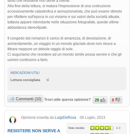
tanto che resisterle non serve a niente.
Alla fine della lettura, si matura l'impressione di una costruzione
eccessivamente catastrofica e sensazionalista, che può essere stimolo
per riflettere sull'epoca in cui viviamo e sui valori della società attuale,
tuttavia appare ridondante nelle situazione fotografate, queste ultime
abbastanza stereotipate.
Il congedo dal romanzo è carico di amarezza, di desolazione, di
annientamento, un viaggio in un mondo glaciale dove non riesce a
filtrare neppure un debole raggio di sole.
Ci auguriamo che resistere ad un mondo simile possa servire e che gli
uomini continuino a farlo.
INDICAZIONI UTILI
sì
Lettura consigliata
Commenti (10)
Trovi utile questa opinione?
28
0
Opinione inserita da
LuigiDeRosa
06 Luglio, 2013
Voto medio
4.3
RESISTERE NON SERVE A