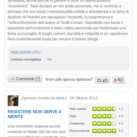
sensibilità, anche perché in genere io sono un lettore piuttosto
“ecumenico”. Sarà dunque un mio limite personale, ma io continuo a
pensare che non basta l’omosessualità esibita e sbandierata e la fama di
studioso di Pasolini per eguagliare l’incisività, la lungimiranza e
l’anticonformismo dell’autore di Scritti Corsari. Soprattutto non basta il
paravento dell’erudizione e della cultura personale per trasformare una
furba accozzaglia di luoghi comuni, banalità e volgarità in un capolavoro.
Però evidentemente basta per vincere il premio Strega
INDICAZIONI UTILI
no
Lettura consigliata
Commenti (7)
Trovi utile questa opinione?
21
0
Opinione inserita da
silvia t
06 Ottobre, 2013
Voto medio
4.5
RESISTERE NON SERVE A
NIENTE
Stile
4.0
Contenuto
4.0
Una incredibile sorpresa questo
Piacevolezza
5.0
romanzo di Walter Siti che non può