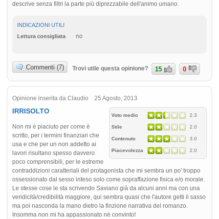
descrive senza filtri la parte più diprezzabile dell'animo umano.
INDICAZIONI UTILI
no
Lettura consigliata
Commenti (7)
Trovi utile questa opinione?
15
0
Opinione inserita da Claudio 25 Agosto, 2013
IRRISOLTO
Voto medio
2.3
Non mi è piaciuto per come è
Stile
2.0
scritto, per i termini finanziari che
Contenuto
3.0
usa e che per un non addetto ai
Piacevolezza
2.0
lavori risultano spesso davvero
poco comprensibili, per le estreme
contraddizioni caratteriali del protagonista che mi sembra un po' troppo
ossessionato dal sesso inteso solo come sopraffazione fisica e/o morale.
Le stesse cose le sta scrivendo Saviano già da alcuni anni ma con una
veridicità/credibilità maggiore, qui sembra quasi che l'autore getti il sasso
ma poi nasconda la mano dietro la finzione narrativa del romanzo.
Insomma non mi ha appassionato nè convinto!