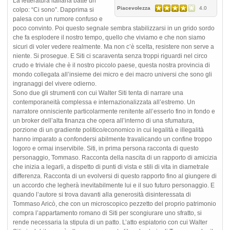
La letteratura italiana batte un
Piacevolezza
4.0
colpo: “Ci sono”. Dapprima si
palesa con un rumore confuso e
poco convinto. Poi questo segnale sembra stabilizzarsi in un grido sordo
che fa esplodere il nostro tempo, quello che viviamo e che non siamo
sicuri di voler vedere realmente. Ma non c’è scelta, resistere non serve a
niente. Si prosegue. E Siti ci scaraventa senza troppi riguardi nel circo
crudo e triviale che è il nostro piccolo paese, questa nostra provincia di
mondo collegata all’insieme dei micro e dei macro universi che sono gli
ingranaggi del vivere odierno.
Sono due gli strumenti con cui Walter Siti tenta di narrare una
contemporaneità complessa e internazionalizzata all’estremo. Un
narratore onnisciente particolarmente renitente all’esserlo fino in fondo e
un broker dell’alta finanza che opera all’interno di una sfumatura,
porzione di un gradiente politico/economico in cui legalità e illegalità
hanno imparato a confondersi abilmente travalicando un confine troppo
logoro e ormai inservibile. Siti, in prima persona racconta di questo
personaggio, Tommaso. Racconta della nascita di un rapporto di amicizia
che inizia a legarli, a dispetto di punti di vista e stili di vita in diametrale
differenza. Racconta di un evolversi di questo rapporto fino al giungere di
un accordo che legherà inevitabilmente lui e il suo futuro personaggio. E
quando l’autore si trova davanti alla generosità disinteressata di
Tommaso Aricò, che con un microscopico pezzetto del proprio patrimonio
compra l’appartamento romano di Siti per scongiurare uno sfratto, si
rende necessaria la stipula di un patto. L’atto espiatorio con cui Walter