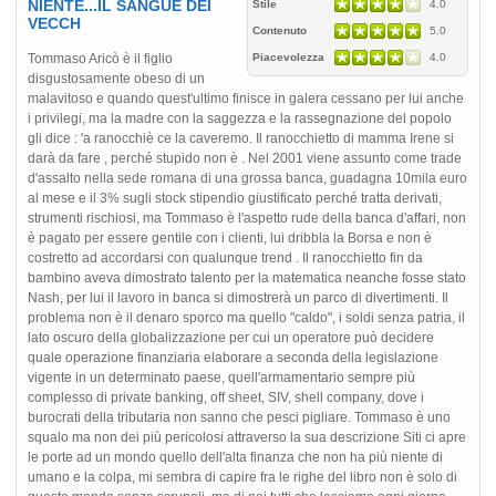
NIENTE...IL SANGUE DEI
Stile
4.0
VECCH
Contenuto
5.0
Tommaso Aricò è il figlio
Piacevolezza
4.0
disgustosamente obeso di un
malavitoso e quando quest'ultimo finisce in galera cessano per lui anche
i privilegi, ma la madre con la saggezza e la rassegnazione del popolo
gli dice : 'a ranocchiè ce la caveremo. Il ranocchietto di mamma Irene si
darà da fare , perché stupido non è . Nel 2001 viene assunto come trade
d'assalto nella sede romana di una grossa banca, guadagna 10mila euro
al mese e il 3% sugli stock stipendio giustificato perché tratta derivati,
strumenti rischiosi, ma Tommaso è l'aspetto rude della banca d'affari, non
è pagato per essere gentile con i clienti, lui dribbla la Borsa e non è
costretto ad accordarsi con qualunque trend . Il ranocchietto fin da
bambino aveva dimostrato talento per la matematica neanche fosse stato
Nash, per lui il lavoro in banca si dimostrerà un parco di divertimenti. Il
problema non è il denaro sporco ma quello "caldo", i soldi senza patria, il
lato oscuro della globalizzazione per cui un operatore può decidere
quale operazione finanziaria elaborare a seconda della legislazione
vigente in un determinato paese, quell'armamentario sempre più
complesso di private banking, off sheet, SIV, shell company, dove i
burocrati della tributaria non sanno che pesci pigliare. Tommaso è uno
squalo ma non dei più pericolosi attraverso la sua descrizione Siti ci apre
le porte ad un mondo quello dell'alta finanza che non ha più niente di
umano e la colpa, mi sembra di capire fra le righe del libro non è solo di