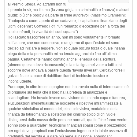
al Premio Strega. Ad attrarmi non fu
il premio in sé, ma il tema (la zona grigia tra criminalità e finanza) e alcuni
giudizi più che positivi da parte di firme autorevoli (Massimo Gramellini:
“l’autopsia a cuore aperto di un cadavere, il capitalismo finanziario degli
ultimi decenni”; Goffredo Fofi: “un romanzo d’eccezione per la forza dei
suoi confronti, la vivacità dei suoi squarci”).
Ho lasciato trascorrere un anno, non mi sono volutamente informato
sull’autore, che non conoscevo, e un giorno di quest’estate mi sono
deciso ad iniziare a leggere. Non so quale oscura forza o quale insana
piega della mia personalità mi ha tenuto agganciato fino all’ultima
pagina. Certamente hanno contato anche l’energia della scrittura
(almeno questo devo riconoscerlo) e la mia tigna nel voler a tutti costi
scoprire dove andava a parare questa “favola inversa”. Cercavo forse il
guizzo finale capace di riabilitare fiumi di inchiostro tossico e
inconcludente.
Purtroppo, in oltre trecento pagine non ho trovato nulla di interessante né
di originale sul tema che il libro ha la pretesa di analizzare e
scandagliare. Ho trovato invece una visione del mondo cupa e funerea,
elucubrazioni intellettualistiche noiosette e ripetitive inframmezzate a
qualche sbirciatina al mondo del jet set televisivo, modaiolo e della
finanza da fotoromanzo a sostegno del cinismo tipico di chi vuole
distinguersi dalla massa delle persone normali, quelle “che fanno venire
sonno solo a guardarle”, tecnicismi finanziari sparsi come il prezzemolo
per ogni dove, propinati con l’entusiasmo ingenuo e la totale assenza di
credibilità del neofita e, a dare più pepe al pastone, abbondanti