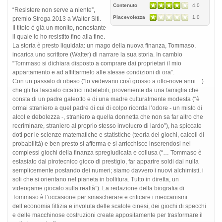
Contenuto
4.0
“Resistere non serve a niente”,
Piacevolezza
1.0
premio Strega 2013 a Walter Siti.
Il titolo è già un monito, nonostante
il quale io ho resistito fino alla fine.
La storia è presto liquidata: un mago della nuova finanza, Tommaso,
incarica uno scrittore (Walter) di narrare la sua storia. In cambio
“Tommaso si dichiara disposto a comprare dai proprietari il mio
appartamento e ad affittarmelo alle stesse condizioni di ora”.
Con un passato di obeso (“lo vedevano così grosso a otto-nove anni…)
che gli ha lasciato cicatrici indelebili, proveniente da una famiglia che
consta di un padre galeotto e di una madre culturalmente modesta (“è
ormai straniero a quel padre di cui di colpo ricorda l’odore - un misto di
alcol e debolezza -, straniero a quella donnetta che non sa far altro che
recriminare, straniero al proprio stesso involucro di lardo”), ha spiccate
doti per le scienze matematiche e statistiche (teoria dei giochi, calcoli di
probabilità) e ben presto si afferma e si arricchisce inserendosi nei
complessi giochi della finanza spregiudicata e collusa (“… Tommaso è
estasiato dal pirotecnico gioco di prestigio, far apparire soldi dal nulla
semplicemente postando dei numeri; siamo davvero i nuovi alchimisti, i
soli che si orientano nel pianeta in bollitura. Tutto in diretta, un
videogame giocato sulla realtà”). La redazione della biografia di
Tommaso è l’occasione per smascherare e criticare i meccanismi
dell’economia fittizia e involuta delle scatole cinesi, dei giochi di specchi
e delle macchinose costruzioni create appositamente per trasformare il