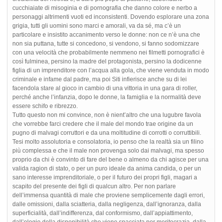
cucchiaiate di misoginia e di pornografia che danno colore e nerbo a
personaggi altrimenti vuoti ed inconsistenti. Dovendo esplorare una zona
grigia, tutti gli uomini sono marci e amorali, va da sé, ma c’è un
particolare e insistito accanimento verso le donne: non ce n’è una che
non sia puttana, tutte si concedono, si vendono, si fanno sodomizzare
con una velocità che probabilmente nemmeno nei filmetti pornografici è
così fulminea, persino la madre del protagonista, persino la dodicenne
figlia di un imprenditore con l’acqua alla gola, che viene venduta in modo
criminale e infame dal padre, ma poi Siti infierisce anche su di lei
facendola stare al gioco in cambio di una vittoria in una gara di roller,
perché anche l’infanzia, dopo le donne, la famiglia e la normalità deve
essere schifo e ribrezzo.
Tutto questo non mi convince, non è nient’altro che una lugubre favola
che vorrebbe farci credere che il male del mondo trae origine da un
pugno di malvagi corruttori e da una moltitudine di corrotti o corruttibili.
Tesi molto assolutoria e consolatoria, io penso che la realtà sia un filino
più complessa e che il male non provenga solo dai malvagi, ma spesso
proprio da chi è convinto di fare del bene o almeno da chi agisce per una
valida ragion di stato, o per un puro ideale da anima candida, o per un
sano interesse imprenditoriale, o per il futuro dei propri figli, magari a
scapito del presente dei figli di qualcun altro. Per non parlare
dell’immensa quantità di male che proviene semplicemente dagli errori,
dalle omissioni, dalla sciatteria, dalla negligenza, dall’ignoranza, dalla
superficialità, dall’indifferenza, dal conformismo, dall’appiattimento,