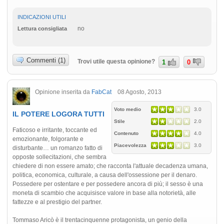
INDICAZIONI UTILI
no
Lettura consigliata
Commenti (1)
Trovi utile questa opinione?
1
0
Opinione inserita da
FabCat
08 Agosto, 2013
Voto medio
3.0
IL POTERE LOGORA TUTTI
Stile
2.0
Faticoso e irritante, toccante ed
Contenuto
4.0
emozionante, folgorante e
Piacevolezza
3.0
disturbante… un romanzo fatto di
opposte sollecitazioni, che sembra
chiedere di non essere amato; che racconta l'attuale decadenza umana,
politica, economica, culturale, a causa dell'ossessione per il denaro.
Possedere per ostentare e per possedere ancora di più; il sesso è una
moneta di scambio che acquisisce valore in base alla notorietà, alle
fattezze e al prestigio del partner.
Tommaso Aricò è il trentacinquenne protagonista, un genio della