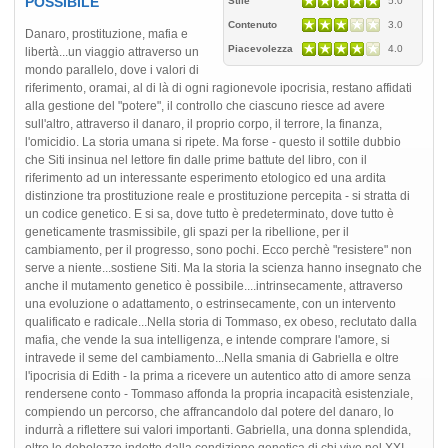
POSSIBILE
Stile
5.0
Contenuto
3.0
Danaro, prostituzione, mafia e
Piacevolezza
4.0
libertà...un viaggio attraverso un
mondo parallelo, dove i valori di
riferimento, oramai, al di là di ogni ragionevole ipocrisia, restano affidati
alla gestione del "potere", il controllo che ciascuno riesce ad avere
sull'altro, attraverso il danaro, il proprio corpo, il terrore, la finanza,
l'omicidio. La storia umana si ripete. Ma forse - questo il sottile dubbio
che Siti insinua nel lettore fin dalle prime battute del libro, con il
riferimento ad un interessante esperimento etologico ed una ardita
distinzione tra prostituzione reale e prostituzione percepita - si stratta di
un codice genetico. E si sa, dove tutto è predeterminato, dove tutto è
geneticamente trasmissibile, gli spazi per la ribellione, per il
cambiamento, per il progresso, sono pochi. Ecco perchè "resistere" non
serve a niente...sostiene Siti. Ma la storia la scienza hanno insegnato che
anche il mutamento genetico è possibile....intrinsecamente, attraverso
una evoluzione o adattamento, o estrinsecamente, con un intervento
qualificato e radicale...Nella storia di Tommaso, ex obeso, reclutato dalla
mafia, che vende la sua intelligenza, e intende comprare l'amore, si
intravede il seme del cambiamento...Nella smania di Gabriella e oltre
l'ipocrisia di Edith - la prima a ricevere un autentico atto di amore senza
rendersene conto - Tommaso affonda la propria incapacità esistenziale,
compiendo un percorso, che affrancandolo dal potere del danaro, lo
indurrà a riflettere sui valori importanti. Gabriella, una donna splendida,
oltre le debolezze indotte dalla condizione genetica di chi vive nel XXI