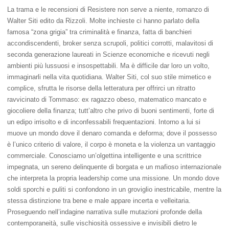
La trama e le recensioni di Resistere non serve a niente, romanzo di
Walter Siti edito da Rizzoli. Molte inchieste ci hanno parlato della
famosa “zona grigia” tra criminalità e finanza, fatta di banchieri
accondiscendenti, broker senza scrupoli, politici corrotti, malavitosi di
seconda generazione laureati in Scienze economiche e ricevuti negli
ambienti più lussuosi e insospettabili. Ma è difficile dar loro un volto,
immaginarli nella vita quotidiana. Walter Siti, col suo stile mimetico e
complice, sfrutta le risorse della letteratura per offrirci un ritratto
ravvicinato di Tommaso: ex ragazzo obeso, matematico mancato e
giocoliere della finanza; tutt’altro che privo di buoni sentimenti, forte di
un edipo irrisolto e di inconfessabili frequentazioni. Intorno a lui si
muove un mondo dove il denaro comanda e deforma; dove il possesso
è l’unico criterio di valore, il corpo è moneta e la violenza un vantaggio
commerciale. Conosciamo un’olgettina intelligente e una scrittrice
impegnata, un sereno delinquente di borgata e un mafioso internazionale
che interpreta la propria leadership come una missione. Un mondo dove
soldi sporchi e puliti si confondono in un groviglio inestricabile, mentre la
stessa distinzione tra bene e male appare incerta e velleitaria.
Proseguendo nell’indagine narrativa sulle mutazioni profonde della
contemporaneità, sulle vischiosità ossessive e invisibili dietro le