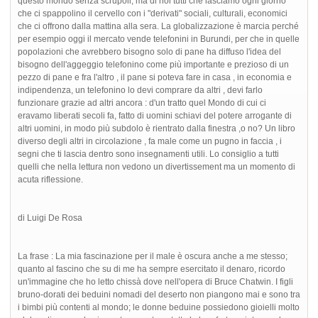
questo mondo senza scrupoli, ma di noi tutti che lasciamo ogni giorno
che ci spappolino il cervello con i "derivati" sociali, culturali, economici
che ci offrono dalla mattina alla sera. La globalizzazione è marcia perché
per esempio oggi il mercato vende telefonini in Burundi, per che in quelle
popolazioni che avrebbero bisogno solo di pane ha diffuso l'idea del
bisogno dell'aggeggio telefonino come più importante e prezioso di un
pezzo di pane e fra l'altro , il pane si poteva fare in casa , in economia e
indipendenza, un telefonino lo devi comprare da altri , devi farlo
funzionare grazie ad altri ancora : d'un tratto quel Mondo di cui ci
eravamo liberati secoli fa, fatto di uomini schiavi del potere arrogante di
altri uomini, in modo più subdolo è rientrato dalla finestra ,o no? Un libro
diverso degli altri in circolazione , fa male come un pugno in faccia , i
segni che ti lascia dentro sono insegnamenti utili. Lo consiglio a tutti
quelli che nella lettura non vedono un divertissement ma un momento di
acuta riflessione.
di Luigi De Rosa
La frase : La mia fascinazione per il male è oscura anche a me stesso;
quanto al fascino che su di me ha sempre esercitato il denaro, ricordo
un'immagine che ho letto chissà dove nell'opera di Bruce Chatwin. I figli
bruno-dorati dei beduini nomadi del deserto non piangono mai e sono tra
i bimbi più contenti al mondo; le donne beduine possiedono gioielli molto