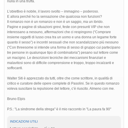
nulla in una truffa.
L’obiettivo è nobile, il lavoro svolto – immagino – poderoso.
E allora perché ho la sensazione che qualcosa non funzioni?
Il romanzo non è un romanzo e non è un saggio, ma un ibrido.
Pagine e pagine di situazioni grevi, feste con presunti VIP che non
interessano a nessuno, affermazioni che ci respingono (“Comprare
insieme oggetti di lusso crea tra un uomo e una donna un legame forte
quanto il sesso”) e incontri sessuali che non scandalizzano più nessuno
(“Con threesome si intende una forma di sesso di gruppo cui partecipano
tre persone in qualunque tipo di combinatoria”) pesano sul lettore come
un macigno. Le descrizioni tecniche dei meccanismi finanziari e
malavitosi sono di difficile comprensione e troppo, troppo incalzanti e
soffocanti.
Walter Siti è apprezzato da tutti, oltre che come scrittore, in qualità di
critico e curatore delle opere complete di Pasolini. Se in questo romanzo
voleva suscitare la repulsione del lettore, c’è riuscito. Almeno con me.
Bruno Elpis
P.S.: "La sindrome della strega" è il mio racconto in "La paura fa 90"
INDICAZIONI UTILI