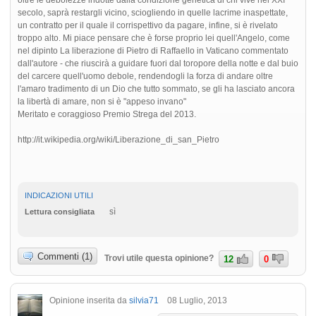
secolo, saprà restargli vicino, sciogliendo in quelle lacrime inaspettate,
un contratto per il quale il corrispettivo da pagare, infine, si è rivelato
troppo alto. Mi piace pensare che è forse proprio lei quell'Angelo, come
nel dipinto La liberazione di Pietro di Raffaello in Vaticano commentato
dall'autore - che riuscirà a guidare fuori dal toropore della notte e dal buio
del carcere quell'uomo debole, rendendogli la forza di andare oltre
l'amaro tradimento di un Dio che tutto sommato, se gli ha lasciato ancora
la libertà di amare, non si è "appeso invano"
Meritato e coraggioso Premio Strega del 2013.
http://it.wikipedia.org/wiki/Liberazione_di_san_Pietro
INDICAZIONI UTILI
sì
Lettura consigliata
Commenti (1)
Trovi utile questa opinione?
12
0
Opinione inserita da
silvia71
08 Luglio, 2013