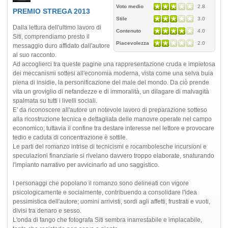
Voto medio
2.8
PREMIO STREGA 2013
Stile
3.0
Dalla lettura dell'ultimo lavoro di
Contenuto
4.0
Siti, comprendiamo presto il
Piacevolezza
2.0
messaggio duro affidato dall'autore
al suo racconto.
Ad accoglierci tra queste pagine una rappresentazione cruda e impietosa
dei meccanismi sottesi all'economia moderna, vista come una selva buia
piena di insidie, la personificazione del male del mondo. Da ciò prende
vita un groviglio di nefandezze e di immoralità, un dilagare di malvagità
spalmata su tutti i livelli sociali.
E' da riconoscere all'autore un notevole lavoro di preparazione sotteso
alla ricostruzione tecnica e dettagliata delle manovre operate nel campo
economico; tuttavia il confine tra destare interesse nel lettore e provocare
tedio e caduta di concentrazione è sottile.
Le parti del romanzo intrise di tecnicismi e rocambolesche incursioni e
speculazioni finanziarie si rivelano davvero troppo elaborate, snaturando
l'impianto narrativo per avvicinarlo ad uno saggistico.
I personaggi che popolano il romanzo sono delineati con vigore
psicologicamente e socialmente, contribuendo a consolidare l'idea
pessimistica dell'autore; uomini arrivisti, sordi agli affetti, frustrati e vuoti,
divisi tra denaro e sesso.
L'onda di fango che fotografa Siti sembra inarrestabile e implacabile,