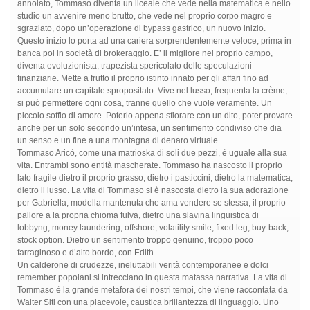
annoiato, Tommaso diventa un liceale che vede nella matematica e nello
studio un avvenire meno brutto, che vede nel proprio corpo magro e
sgraziato, dopo un’operazione di bypass gastrico, un nuovo inizio.
Questo inizio lo porta ad una cariera sorprendentemente veloce, prima in
banca poi in società di brokeraggio. E’ il migliore nel proprio campo,
diventa evoluzionista, trapezista spericolato delle speculazioni
finanziarie. Mette a frutto il proprio istinto innato per gli affari fino ad
accumulare un capitale spropositato. Vive nel lusso, frequenta la crème,
si può permettere ogni cosa, tranne quello che vuole veramente. Un
piccolo soffio di amore. Poterlo appena sfiorare con un dito, poter provare
anche per un solo secondo un’intesa, un sentimento condiviso che dia
un senso e un fine a una montagna di denaro virtuale.
Tommaso Aricò, come una matrioska di soli due pezzi, è uguale alla sua
vita. Entrambi sono entità mascherate. Tommaso ha nascosto il proprio
lato fragile dietro il proprio grasso, dietro i pasticcini, dietro la matematica,
dietro il lusso. La vita di Tommaso si è nascosta dietro la sua adorazione
per Gabriella, modella mantenuta che ama vendere se stessa, il proprio
pallore a la propria chioma fulva, dietro una slavina linguistica di
lobbyng, money laundering, offshore, volatility smile, fixed leg, buy-back,
stock option. Dietro un sentimento troppo genuino, troppo poco
farraginoso e d’alto bordo, con Edith.
Un calderone di crudezze, ineluttabili verità contemporanee e dolci
remember popolani si intrecciano in questa matassa narrativa. La vita di
Tommaso è la grande metafora dei nostri tempi, che viene raccontata da
Walter Siti con una piacevole, caustica brillantezza di linguaggio. Uno