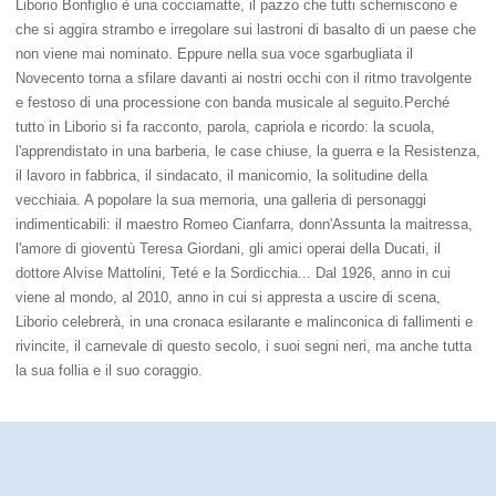
Liborio Bonfiglio è una cocciamatte, il pazzo che tutti scherniscono e
che si aggira strambo e irregolare sui lastroni di basalto di un paese che
non viene mai nominato. Eppure nella sua voce sgarbugliata il
Novecento torna a sfilare davanti ai nostri occhi con il ritmo travolgente
e festoso di una processione con banda musicale al seguito.Perché
tutto in Liborio si fa racconto, parola, capriola e ricordo: la scuola,
l'apprendistato in una barberia, le case chiuse, la guerra e la Resistenza,
il lavoro in fabbrica, il sindacato, il manicomio, la solitudine della
vecchiaia. A popolare la sua memoria, una galleria di personaggi
indimenticabili: il maestro Romeo Cianfarra, donn'Assunta la maitressa,
l'amore di gioventù Teresa Giordani, gli amici operai della Ducati, il
dottore Alvise Mattolini, Teté e la Sordicchia... Dal 1926, anno in cui
viene al mondo, al 2010, anno in cui si appresta a uscire di scena,
Liborio celebrerà, in una cronaca esilarante e malinconica di fallimenti e
rivincite, il carnevale di questo secolo, i suoi segni neri, ma anche tutta
la sua follia e il suo coraggio.