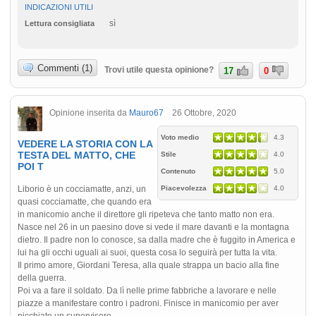
INDICAZIONI UTILI
sì
Lettura consigliata
Commenti (1)
Trovi utile questa opinione?
17
0
Opinione inserita da
Mauro67
26 Ottobre, 2020
Voto medio
4.3
VEDERE LA STORIA CON LA
TESTA DEL MATTO, CHE
Stile
4.0
POI T
Contenuto
5.0
Liborio è un cocciamatte, anzi, un
Piacevolezza
4.0
quasi cocciamatte, che quando era
in manicomio anche il direttore gli ripeteva che tanto matto non era.
Nasce nel 26 in un paesino dove si vede il mare davanti e la montagna
dietro. Il padre non lo conosce, sa dalla madre che è fuggito in America e
lui ha gli occhi uguali ai suoi, questa cosa lo seguirà per tutta la vita.
Il primo amore, Giordani Teresa, alla quale strappa un bacio alla fine
della guerra.
Poi va a fare il soldato. Da lì nelle prime fabbriche a lavorare e nelle
piazze a manifestare contro i padroni. Finisce in manicomio per aver
picchiato un supervisore.