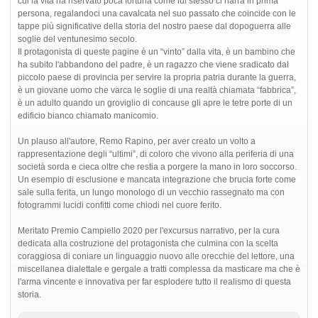
cui la vita ha riservato poca fortuna come lui stesso ci narra in prima
persona, regalandoci una cavalcata nel suo passato che coincide con le
tappe più significative della storia del nostro paese dal dopoguerra alle
soglie del ventunesimo secolo.
Il protagonista di queste pagine è un “vinto” dalla vita, è un bambino che
ha subito l'abbandono del padre, è un ragazzo che viene sradicato dal
piccolo paese di provincia per servire la propria patria durante la guerra,
è un giovane uomo che varca le soglie di una realtà chiamata “fabbrica”,
è un adulto quando un groviglio di concause gli apre le tetre porte di un
edificio bianco chiamato manicomio.
Un plauso all'autore, Remo Rapino, per aver creato un volto a
rappresentazione degli “ultimi”, di coloro che vivono alla periferia di una
società sorda e cieca oltre che restia a porgere la mano in loro soccorso.
Un esempio di esclusione e mancata integrazione che brucia forte come
sale sulla ferita, un lungo monologo di un vecchio rassegnato ma con
fotogrammi lucidi confitti come chiodi nel cuore ferito.
Meritato Premio Campiello 2020 per l'excursus narrativo, per la cura
dedicata alla costruzione del protagonista che culmina con la scelta
coraggiosa di coniare un linguaggio nuovo alle orecchie del lettore, una
miscellanea dialettale e gergale a tratti complessa da masticare ma che è
l'arma vincente e innovativa per far esplodere tutto il realismo di questa
storia.