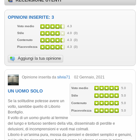
OPINIONI INSERITE: 3
Voto medio
4.3
Stile
4.0 (3)
Contenuto
4.3 (3)
Piacevolezza
4.3 (3)
Aggiungi la tua opinione
Opinione inserita da
silvia71
02 Gennaio, 2021
Voto medio
5.0
UN UOMO SOLO
Stile
5.0
Se la solitudine potesse avere un
Contenuto
5.0
volto, sarebbe quello di Liborio
Piacevolezza
5.0
Bonfiglio.
Il volto di un uomo giunto al termine
del lungo e tortuoso sentiero della vita, disseminato di perdite e
delusioni, di incomprensioni e vuoti mai colmati.
Liborio è un'anima pura, mossa da pensieri e desideri semplici e genuini,