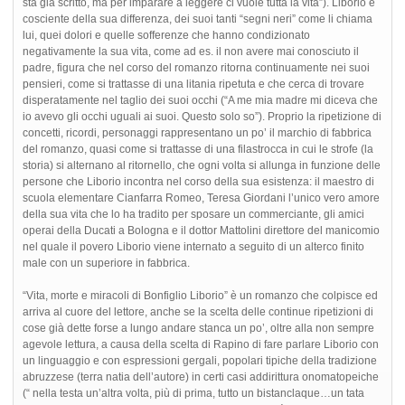
sta già scritto, ma per imparare a leggere ci vuole tutta la vita”). Liborio è
cosciente della sua differenza, dei suoi tanti “segni neri” come li chiama
lui, quei dolori e quelle sofferenze che hanno condizionato
negativamente la sua vita, come ad es. il non avere mai conosciuto il
padre, figura che nel corso del romanzo ritorna continuamente nei suoi
pensieri, come si trattasse di una litania ripetuta e che cerca di trovare
disperatamente nel taglio dei suoi occhi (“A me mia madre mi diceva che
io avevo gli occhi uguali ai suoi. Questo solo so”). Proprio la ripetizione di
concetti, ricordi, personaggi rappresentano un po’ il marchio di fabbrica
del romanzo, quasi come si trattasse di una filastrocca in cui le strofe (la
storia) si alternano al ritornello, che ogni volta si allunga in funzione delle
persone che Liborio incontra nel corso della sua esistenza: il maestro di
scuola elementare Cianfarra Romeo, Teresa Giordani l’unico vero amore
della sua vita che lo ha tradito per sposare un commerciante, gli amici
operai della Ducati a Bologna e il dottor Mattolini direttore del manicomio
nel quale il povero Liborio viene internato a seguito di un alterco finito
male con un superiore in fabbrica.
“Vita, morte e miracoli di Bonfiglio Liborio” è un romanzo che colpisce ed
arriva al cuore del lettore, anche se la scelta delle continue ripetizioni di
cose già dette forse a lungo andare stanca un po’, oltre alla non sempre
agevole lettura, a causa della scelta di Rapino di fare parlare Liborio con
un linguaggio e con espressioni gergali, popolari tipiche della tradizione
abruzzese (terra natia dell’autore) in certi casi addirittura onomatopeiche
(“ nella testa un’altra volta, più di prima, tutto un bistanclaque…un tata