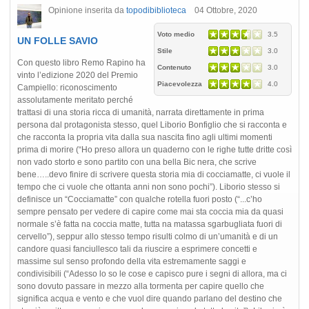
Opinione inserita da
topodibiblioteca
04 Ottobre, 2020
Voto medio
3.5
UN FOLLE SAVIO
Stile
3.0
Con questo libro Remo Rapino ha
Contenuto
3.0
vinto l’edizione 2020 del Premio
Piacevolezza
4.0
Campiello: riconoscimento
assolutamente meritato perché
trattasi di una storia ricca di umanità, narrata direttamente in prima
persona dal protagonista stesso, quel Liborio Bonfiglio che si racconta e
che racconta la propria vita dalla sua nascita fino agli ultimi momenti
prima di morire (“Ho preso allora un quaderno con le righe tutte dritte così
non vado storto e sono partito con una bella Bic nera, che scrive
bene…..devo finire di scrivere questa storia mia di cocciamatte, ci vuole il
tempo che ci vuole che ottanta anni non sono pochi”). Liborio stesso si
definisce un “Cocciamatte” con qualche rotella fuori posto (“...c’ho
sempre pensato per vedere di capire come mai sta coccia mia da quasi
normale s’è fatta na coccia matte, tutta na matassa sgarbugliata fuori di
cervello”), seppur allo stesso tempo risulti colmo di un’umanità e di un
candore quasi fanciullesco tali da riuscire a esprimere concetti e
massime sul senso profondo della vita estremamente saggi e
condivisibili (“Adesso lo so le cose e capisco pure i segni di allora, ma ci
sono dovuto passare in mezzo alla tormenta per capire quello che
significa acqua e vento e che vuol dire quando parlano del destino che