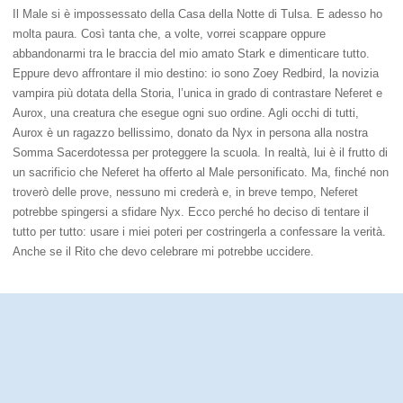
Il Male si è impossessato della Casa della Notte di Tulsa. E adesso ho
molta paura. Così tanta che, a volte, vorrei scappare oppure
abbandonarmi tra le braccia del mio amato Stark e dimenticare tutto.
Eppure devo affrontare il mio destino: io sono Zoey Redbird, la novizia
vampira più dotata della Storia, l’unica in grado di contrastare Neferet e
Aurox, una creatura che esegue ogni suo ordine. Agli occhi di tutti,
Aurox è un ragazzo bellissimo, donato da Nyx in persona alla nostra
Somma Sacerdotessa per proteggere la scuola. In realtà, lui è il frutto di
un sacrificio che Neferet ha offerto al Male personificato. Ma, finché non
troverò delle prove, nessuno mi crederà e, in breve tempo, Neferet
potrebbe spingersi a sfidare Nyx. Ecco perché ho deciso di tentare il
tutto per tutto: usare i miei poteri per costringerla a confessare la verità.
Anche se il Rito che devo celebrare mi potrebbe uccidere.