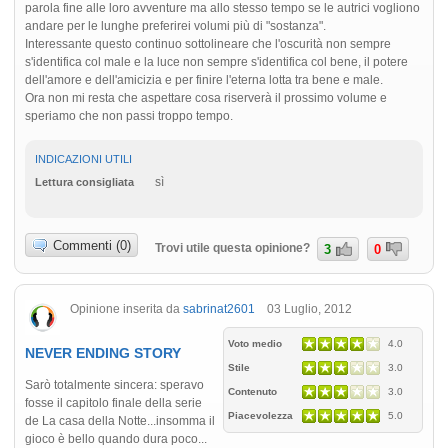
parola fine alle loro avventure ma allo stesso tempo se le autrici vogliono
andare per le lunghe preferirei volumi più di "sostanza".
Interessante questo continuo sottolineare che l'oscurità non sempre
s'identifica col male e la luce non sempre s'identifica col bene, il potere
dell'amore e dell'amicizia e per finire l'eterna lotta tra bene e male.
Ora non mi resta che aspettare cosa riserverà il prossimo volume e
speriamo che non passi troppo tempo.
INDICAZIONI UTILI
sì
Lettura consigliata
Commenti (0)
Trovi utile questa opinione?
3
0
Opinione inserita da
sabrinat2601
03 Luglio, 2012
Voto medio
4.0
NEVER ENDING STORY
Stile
3.0
Sarò totalmente sincera: speravo
Contenuto
3.0
fosse il capitolo finale della serie
Piacevolezza
5.0
de La casa della Notte...insomma il
gioco è bello quando dura poco...