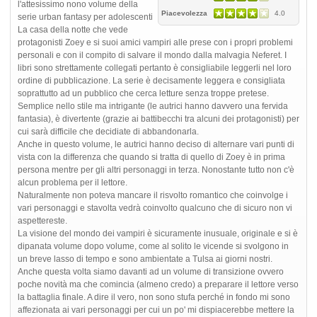
l'attesissimo nono volume della
Piacevolezza
4.0
serie urban fantasy per adolescenti
La casa della notte che vede
protagonisti Zoey e si suoi amici vampiri alle prese con i propri problemi
personali e con il compito di salvare il mondo dalla malvagia Neferet. I
libri sono strettamente collegati pertanto è consigliabile leggerli nel loro
ordine di pubblicazione. La serie è decisamente leggera e consigliata
soprattutto ad un pubblico che cerca letture senza troppe pretese.
Semplice nello stile ma intrigante (le autrici hanno davvero una fervida
fantasia), è divertente (grazie ai battibecchi tra alcuni dei protagonisti) per
cui sarà difficile che decidiate di abbandonarla.
Anche in questo volume, le autrici hanno deciso di alternare vari punti di
vista con la differenza che quando si tratta di quello di Zoey è in prima
persona mentre per gli altri personaggi in terza. Nonostante tutto non c'è
alcun problema per il lettore.
Naturalmente non poteva mancare il risvolto romantico che coinvolge i
vari personaggi e stavolta vedrà coinvolto qualcuno che di sicuro non vi
aspettereste.
La visione del mondo dei vampiri è sicuramente inusuale, originale e si è
dipanata volume dopo volume, come al solito le vicende si svolgono in
un breve lasso di tempo e sono ambientate a Tulsa ai giorni nostri.
Anche questa volta siamo davanti ad un volume di transizione ovvero
poche novità ma che comincia (almeno credo) a preparare il lettore verso
la battaglia finale. A dire il vero, non sono stufa perché in fondo mi sono
affezionata ai vari personaggi per cui un po' mi dispiacerebbe mettere la