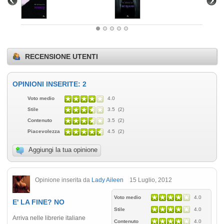
RECENSIONE UTENTI
OPINIONI INSERITE: 2
Voto medio
4.0
Stile
3.5 (2)
Contenuto
3.5 (2)
Piacevolezza
4.5 (2)
Aggiungi la tua opinione
Opinione inserita da
Lady Aileen
15 Luglio, 2012
Voto medio
4.0
E' LA FINE? NO
Stile
4.0
Arriva nelle librerie italiane
Contenuto
4.0