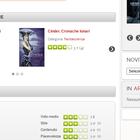
RE
i
Cinder. Cronache lunari
Cr
Categoria:
Fantascienza
Cat
3.7 (
4
)
NOVI
IN
AR
Nessun 
Voto medio
2.8
Stile
3.0 (1)
Contenuto
2.0 (1)
Piacevolezza
3.0 (1)