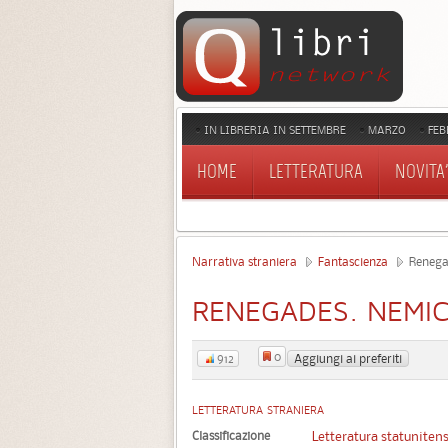
IN LIBRERIA IN SETTEMBRE
MARZO
FEB
HOME
LETTERATURA
NOVITA'
Narrativa straniera
Fantascienza
Renegad
RENEGADES. NEMIC
0
Aggiungi ai preferiti
912
LETTERATURA STRANIERA
Classificazione
Letteratura statuniten