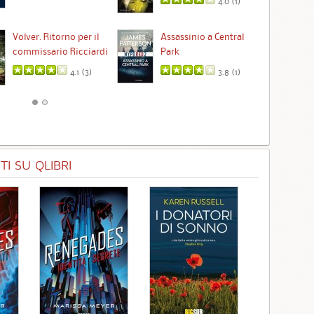
4.0 (
1
)
Ta
Volver. Ritorno per il
Assassinio a Central
commissario Ricciardi
Park
4.1 (
3
)
3.8 (
1
)
I SU QLIBRI