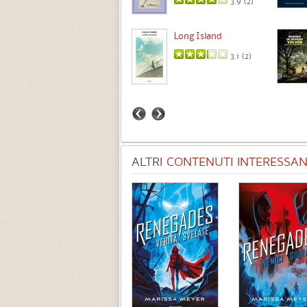
3.9 (
2
)
Intermezzo
Long Island
3.7 (
3
)
3.1 (
2
)
ALTRI
CONTENUTI INTERESSANT