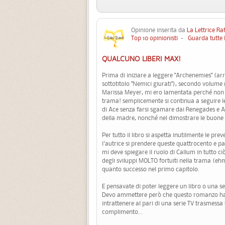
Opinione inserita da
La Lettrice Ra
Top 10 opinionisti
-
Guarda tutte 
QUALCUNO LIBERI MAX!
Prima di iniziare a leggere "Archenemies" (arri
sottotitolo "Nemici giurati"), secondo volume 
Marissa Meyer, mi ero lamentata perché non 
trama! semplicemente si continua a seguire le
di Ace senza farsi sgamare dai Renegades e A
della madre, nonché nel dimostrare le buone i
Per tutto il libro si aspetta inutilmente le prev
l'autrice si prendere queste quattrocento e pa
mi deve spiegare il ruolo di Callum in tutto ci
degli sviluppi MOLTO fortuiti nella trama (ehm
quanto successo nel primo capitolo.
E pensavate di poter leggere un libro o una ser
Devo ammettere però che questo romanzo ha anc
intrattenere al pari di una serie TV trasmess
complimento...