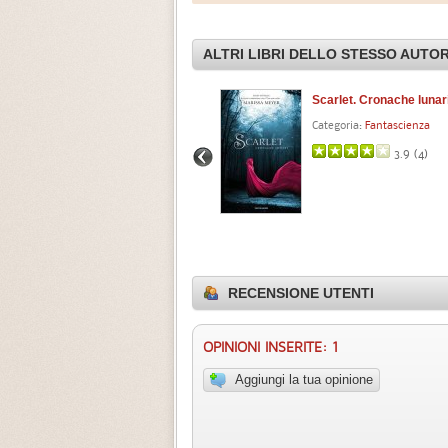
ALTRI LIBRI DELLO STESSO AUTO
Renegades. Identità segrete
Scarlet. Cronache lunar
Categoria:
Fantascienza
Categoria:
Fantascienza
3.0 (
1
)
3.9 (
4
)
RECENSIONE UTENTI
OPINIONI INSERITE: 1
Aggiungi la tua opinione