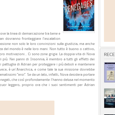
dove la linea di demarcazione tra bene e
ian dovranno fronteggiare l'escalation
ssione non solo le loro convinzioni sulla giustizia, ma anche
ezza del mondo è nelle loro mani. Non tutto è buono o cattivo,
 loro motivazioni… Ci sono zone grigie. La doppia vita di Nova
RECE
i più. Nei panni di Insonnia, è membro a tutti gli effetti dei
di pattuglia di Adrian per proteggere i più deboli e mantenere
 invece, è un'Anarchica, e come tale la sua missione dovrebbe
amatissimi "eroi". Se da un lato, infatti, Nova desidera portare
nnegati, che così profondamente l'hanno delusa nel momento
 cuor leggero, proprio ora che i suoi sentimenti per Adrian