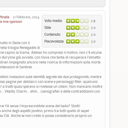
ffinata
21 Febbraio, 2024
Voto medio
2.8
le mie opinioni
Stile
3.0
Contenuto
2.0
Piacevolezza
3.0
vato in Italia con il
nella trilogia Renegades di
ne capivo la trama. Adesso ho compreso il motivo: non c'è alcuna
 storyline già avviate, con Nova che tenta di recuperare l'elmetto
drian impegnato ancora nella ricerca di informazioni sulla morte
ntenzioni di Sentinel.
edibili rivelazioni sulle identità segrete dei due protagonisti, mentre
ssa pagine per deliziarci con scene e personaggi filler: qualcuno
ò! a tratti quasi speravo si rivelasse un villain. Non mancano inoltre
... Vitality Charm... ehm... cianografie) e delle contraddizioni con
ie YA senza l'imprescindibile scena del ballo? Stolti!
he degli aspetti positivi, primo tra tutti quello di saper
a su CW. Anche se non credo si possa considerarlo proprio un