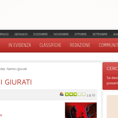
BRAIO
GENNAIO
DICEMBRE
NOVEMBRE
OTTOBRE
SETTEMBRE
AG
IN EVIDENZA
CLASSIFICHE
REDAZIONE
COMMUNI
CER
es. Nemici giurati
Se des
I GIURATI
present
2.8
(
1
)
se