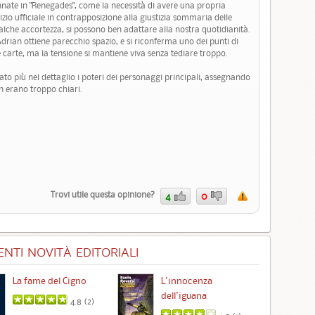
cennate in "Renegades", come la necessità di avere una propria
izio ufficiale in contrapposizione alla giustizia sommaria delle
lche accortezza, si possono ben adattare alla nostra quotidianità.
rian ottiene parecchio spazio, e si riconferma uno dei punti di
le carte, ma la tensione si mantiene viva senza tediare troppo.
to più nel dettaglio i poteri dei personaggi principali, assegnando
n erano troppo chiari.
Trovi utile questa opinione?
4
0
NTI NOVITÀ EDITORIALI
La fame del Cigno
L'innocenza
Id
dell'iguana
4.8 (
2
)