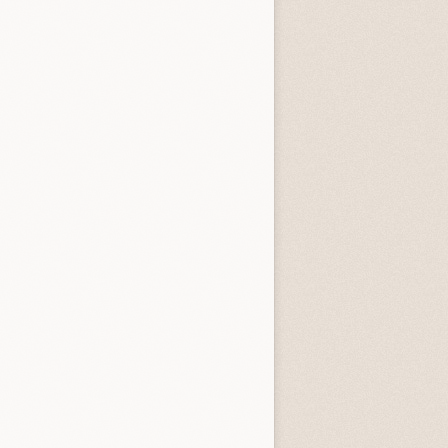
entità sconosciuta
Incastrati
Chime
3.3 (
1
)
3.8 (
1
)