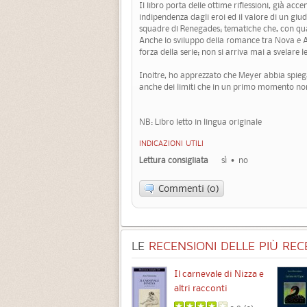
Il libro porta delle ottime riflessioni, già ac
indipendenza dagli eroi ed il valore di un giud
squadre di Renegades; tematiche che, con qua
Anche lo sviluppo della romance tra Nova e Ad
forza della serie; non si arriva mai a svelare 
Inoltre, ho apprezzato che Meyer abbia spiega
anche dei limiti che in un primo momento no
NB: Libro letto in lingua originale
INDICAZIONI UTILI
Lettura consigliata
sì
no
Commenti (0)
LE
RECENSIONI DELLE PIÙ RECE
Chimere
Il carnevale di Nizza e
altri racconti
3.5 (
1
)