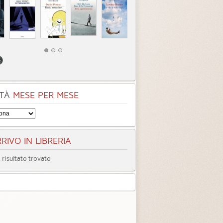
ess. Cronache lunari
Winter. Cronache lunari
egoria:
Fantascienza
Categoria:
Fantascienza
3.3 (
2
)
3.8 (
1
)
TÀ
MESE PER MESE
RIVO IN LIBRERIA
risultato trovato