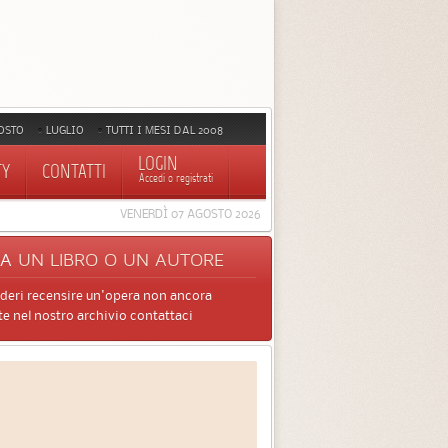
OSTO
LUGLIO
TUTTI I MESI DAL 2008
LOGIN
TY
CONTATTI
Accedi o registrati
VENERDÌ 07 AGOSTO 2026
CA
UN LIBRO O UN AUTORE
ideri recensire un'opera non ancora
e nel nostro archivio contattaci