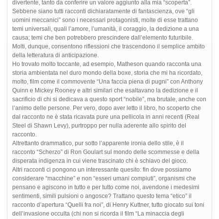
divertente, tanto da conferire un valore aggiunto alla mia “scoperta”.
Sebbene siano tutti racconti dichiaratamente di fantascienza, ove “gli
uomini meccanici” sono i necessari protagonisti, molte di esse trattano
temi universali, quali l’amore, l’umanità, il coraggio, la dedizione a una
causa; temi che ben potrebbero prescindere dall’elemento futuribile.
Molti, dunque, consentono riflessioni che trascendono il semplice ambito
della letteratura di anticipazione.
Ho trovato molto toccante, ad esempio, Matheson quando racconta una
storia ambientata nel duro mondo della boxe, storia che mi ha ricordato,
molto, film come il commovente “Una faccia piena di pugni” con Anthony
Quinn e Mickey Rooney e altri similari che esaltavano la dedizione e il
sacrificio di chi si dedicava a questo sport “nobile”, ma brutale, anche con
l’animo delle persone. Per vero, dopo aver letto il libro, ho scoperto che
dal racconto ne è stata ricavata pure una pellicola in anni recenti (Real
Steel di Shawn Levy), purtroppo per nulla aderente allo spirito del
racconto.
Altrettanto drammatico, pur sotto l’apparente ironia dello stile, è il
racconto “Scherzo” di Ron Goulart sul mondo delle scommesse e della
disperata indigenza in cui viene trascinato chi è schiavo del gioco.
Altri racconti ci pongono un interessante quesito: fin dove possiamo
considerare “macchine” e non “esseri umani compiuti”, organismi che
pensano e agiscono in tutto e per tutto come noi, avendone i medesimi
sentimenti, simili pulsioni o angosce? Trattano questo tema “etico” il
racconto d’apertura “Quelli fra noi”, di Henry Kuttner, tutto giocato sui toni
dell’invasione occulta (chi non si ricorda il film “La minaccia degli