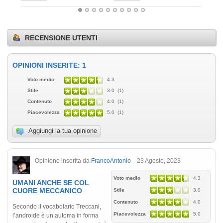
RECENSIONE UTENTI
OPINIONI INSERITE: 1
Voto medio
4.3
Stile
3.0 (1)
Contenuto
4.0 (1)
Piacevolezza
5.0 (1)
Aggiungi la tua opinione
Opinione inserita da
FrancoAntonio
23 Agosto, 2023
Voto medio
4.3
UMANI ANCHE SE COL
CUORE MECCANICO
Stile
3.0
Contenuto
4.0
Secondo il vocabolario Treccani,
Piacevolezza
5.0
l’androide è un automa in forma