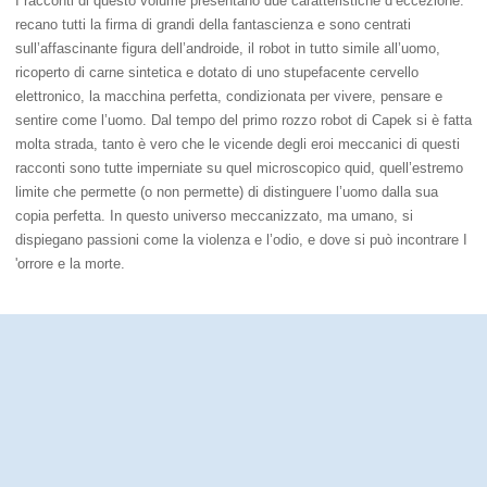
I racconti di questo volume presentano due caratteristiche d’eccezione:
recano tutti la firma di grandi della fantascienza e sono centrati
sull’affascinante figura dell’androide, il robot in tutto simile all’uomo,
ricoperto di carne sintetica e dotato di uno stupefacente cervello
elettronico, la macchina perfetta, condizionata per vivere, pensare e
sentire come l’uomo. Dal tempo del primo rozzo robot di Capek si è fatta
molta strada, tanto è vero che le vicende degli eroi meccanici di questi
racconti sono tutte imperniate su quel microscopico quid, quell’estremo
limite che permette (o non permette) di distinguere l’uomo dalla sua
copia perfetta. In questo universo meccanizzato, ma umano, si
dispiegano passioni come la violenza e l’odio, e dove si può incontrare I
'orrore e la morte.