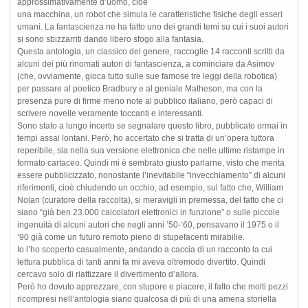
approssimativamente d’uomo, cioè
una macchina, un robot che simula le caratteristiche fisiche degli esseri
umani. La fantascienza ne ha fatto uno dei grandi temi su cui i suoi autori
si sono sbizzarriti dando libero sfogo alla fantasia.
Questa antologia, un classico del genere, raccoglie 14 racconti scritti da
alcuni dei più rinomati autori di fantascienza, a cominciare da Asimov
(che, ovviamente, gioca tutto sulle sue famose tre leggi della robotica)
per passare al poetico Bradbury e al geniale Matheson, ma con la
presenza pure di firme meno note al pubblico italiano, però capaci di
scrivere novelle veramente toccanti e interessanti.
Sono stato a lungo incerto se segnalare questo libro, pubblicato ormai in
tempi assai lontani. Però, ho accertato che si tratta di un’opera tuttora
reperibile, sia nella sua versione elettronica che nelle ultime ristampe in
formato cartaceo. Quindi mi è sembrato giusto parlarne, visto che merita
essere pubblicizzato, nonostante l’inevitabile “invecchiamento” di alcuni
riferimenti, cioè chiudendo un occhio, ad esempio, sul fatto che, William
Nolan (curatore della raccolta), si meravigli in premessa, del fatto che ci
siano “già ben 23.000 calcolatori elettronici in funzione” o sulle piccole
ingenuità di alcuni autori che negli anni ’50-‘60, pensavano il 1975 o il
‘90 già come un futuro remoto pieno di stupefacenti mirabilie.
Io l’ho scoperto casualmente, andando a caccia di un racconto la cui
lettura pubblica di tanti anni fa mi aveva oltremodo divertito. Quindi
cercavo solo di riattizzare il divertimento d’allora.
Però ho dovuto apprezzare, con stupore e piacere, il fatto che molti pezzi
ricompresi nell’antologia siano qualcosa di più di una amena storiella