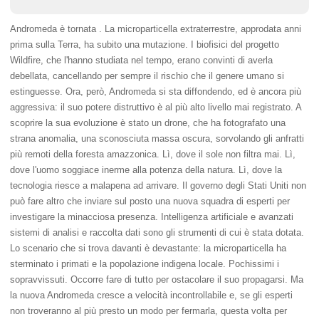
Andromeda è tornata . La microparticella extraterrestre, approdata anni
prima sulla Terra, ha subito una mutazione. I biofisici del progetto
Wildfire, che l'hanno studiata nel tempo, erano convinti di averla
debellata, cancellando per sempre il rischio che il genere umano si
estinguesse. Ora, però, Andromeda si sta diffondendo, ed è ancora più
aggressiva: il suo potere distruttivo è al più alto livello mai registrato. A
scoprire la sua evoluzione è stato un drone, che ha fotografato una
strana anomalia, una sconosciuta massa oscura, sorvolando gli anfratti
più remoti della foresta amazzonica. Lì, dove il sole non filtra mai. Lì,
dove l'uomo soggiace inerme alla potenza della natura. Lì, dove la
tecnologia riesce a malapena ad arrivare. Il governo degli Stati Uniti non
può fare altro che inviare sul posto una nuova squadra di esperti per
investigare la minacciosa presenza. Intelligenza artificiale e avanzati
sistemi di analisi e raccolta dati sono gli strumenti di cui è stata dotata.
Lo scenario che si trova davanti è devastante: la microparticella ha
sterminato i primati e la popolazione indigena locale. Pochissimi i
sopravvissuti. Occorre fare di tutto per ostacolare il suo propagarsi. Ma
la nuova Andromeda cresce a velocità incontrollabile e, se gli esperti
non troveranno al più presto un modo per fermarla, questa volta per