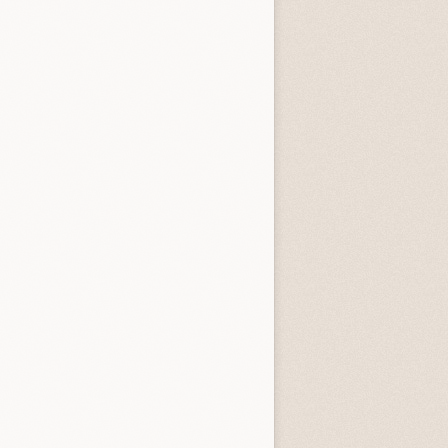
entità sconosciuta
Incastrati
Chime
3.3 (
1
)
3.8 (
1
)