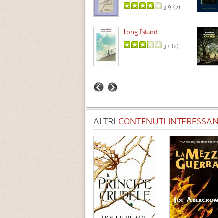
3.9 (
2
)
Intermezzo
Long Island
3.7 (
3
)
3.1 (
2
)
ALTRI
CONTENUTI INTERESSANT