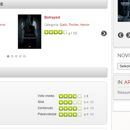
RE
Betrayed
Un
orror
Categoria:
Gialli, Thriller, Horror
Cat
4.1 (
5
)
NOVI
IN
AR
Nessun 
Voto medio
3.8
Stile
3.0 (1)
Contenuto
4.0 (1)
Piacevolezza
4.0 (1)