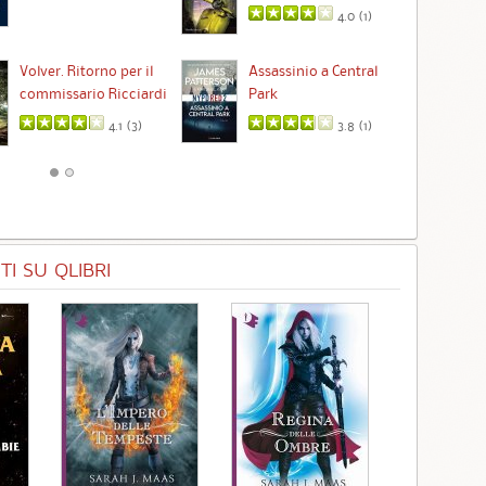
4.0 (
1
)
Ta
Volver. Ritorno per il
Assassinio a Central
commissario Ricciardi
Park
4.1 (
3
)
3.8 (
1
)
I SU QLIBRI