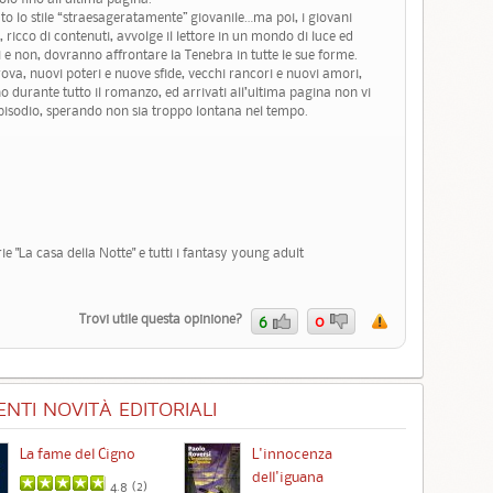
o lo stile “straesageratamente” giovanile…ma poi, i giovani
ro, ricco di contenuti, avvolge il lettore in un mondo di luce ed
si e non, dovranno affrontare la Tenebra in tutte le sue forme.
va, nuovi poteri e nuove sfide, vecchi rancori e nuovi amori,
o durante tutto il romanzo, ed arrivati all’ultima pagina non vi
episodio, sperando non sia troppo lontana nel tempo.
erie "La casa della Notte" e tutti i fantasy young adult
Trovi utile questa opinione?
6
0
NTI NOVITÀ EDITORIALI
La fame del Cigno
L'innocenza
Id
dell'iguana
4.8 (
2
)