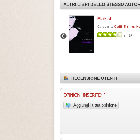
ALTRI LIBRI DELLO STESSO AUTO
La casa della notte. Il manuale
Marked
del novizio
Categoria:
Gialli, Thriller, H
Categoria:
Fantasy
3.7 (
6
)
4.0 (
1
)
RECENSIONE UTENTI
OPINIONI INSERITE: 1
Aggiungi la tua opinione