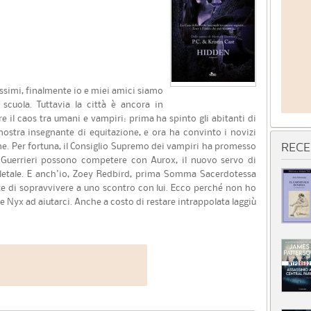
issimi, finalmente io e miei amici siamo
 scuola. Tuttavia la città è ancora in
e il caos tra umani e vampiri: prima ha spinto gli abitanti di
a nostra insegnante di equitazione, e ora ha convinto i novizi
one. Per fortuna, il Consiglio Supremo dei vampiri ha promesso
RECE
 Guerrieri possono competere con Aurox, il nuovo servo di
 letale. E anch'io, Zoey Redbird, prima Somma Sacerdotessa
ze di sopravvivere a uno scontro con lui. Ecco perché non ho
re Nyx ad aiutarci. Anche a costo di restare intrappolata laggiù