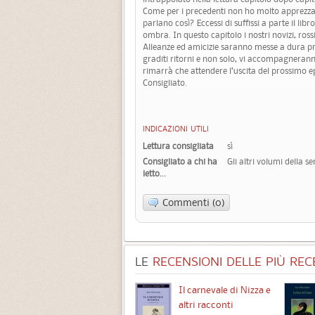
Come per i precedenti non ho molto apprezzat
parlano così? Eccessi di suffissi a parte il lib
ombra. In questo capitolo i nostri novizi, ros
Alleanze ed amicizie saranno messe a dura pro
graditi ritorni e non solo, vi accompagnerann
rimarrà che attendere l’uscita del prossimo 
Consigliato.
INDICAZIONI UTILI
Lettura consigliata
sì
Consigliato a chi ha
Gli altri volumi della s
letto...
Commenti (0)
LE
RECENSIONI DELLE PIÙ RECE
Chimere
Il carnevale di Nizza e
altri racconti
3.5 (
1
)