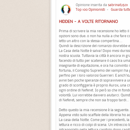
Opinione inserita da
sabrinat2601
1
Top 100 Opinionisti
-
Guarda tutte
HIDDEN - A VOLTE RITORNANO
Prima di scrivere la mia recensione ho letto il "
opzioni sono due: o non ha nulla a che fare co
letto un altro con la stessa compertina....
Quindi la descrizione del romanzo dovrebbe e
La Casa della Notte è salva! Dopo mesi durissim
nostra scuola. Tuttavia la città è ancora in 
facendo di tutto per scatenare il caos tra uma
insegnante di equitazione, e ora ha convinto i
fortuna, il Consiglio Supremo dei vampiri ha
perfino per i loro valorosi Guerrieri. E anch
avrei ben poche speranze di sopravvivere a uno
grado di sconfiggerla è proprio Aurox, una cr
ogni ordine di Neferet. Io però so che in fon
volontà. Lui vorrebbe davvero aiutarci. Quind
di Neferet, sempre che non sia troppo tardi...
Detto questo la mia recensione è la seguente:
Appena visto sullo scaffale della libreria ho
La casa della Notte. Come per i precedenti, la
lettura e ricco di colpi di scena. Un intreccio b
intrappolato nella lettura capitolo dopo capit