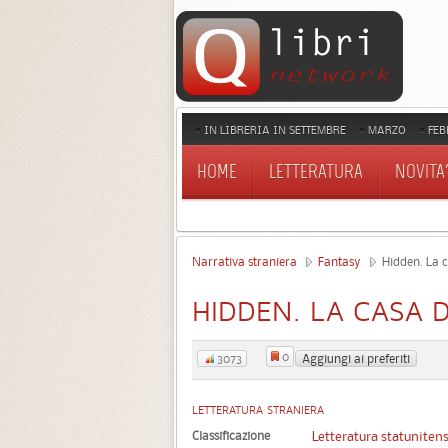
IN LIBRERIA IN SETTEMBRE
MARZO
FEB
HOME
LETTERATURA
NOVITA'
Narrativa straniera
Fantasy
Hidden. La c
HIDDEN. LA CASA 
0
Aggiungi ai preferiti
3073
LETTERATURA STRANIERA
Classificazione
Letteratura statuniten