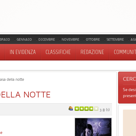
BRAIO
GENNAIO
DICEMBRE
NOVEMBRE
OTTOBRE
SETTEMBRE
AG
IN EVIDENZA
CLASSIFICHE
REDAZIONE
COMMUNI
CER
asa della notte
Se des
DELLA NOTTE
present
3.8
(
1
)
se