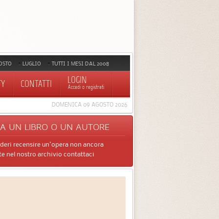
OSTO
LUGLIO
TUTTI I MESI DAL 2008
LOGIN
TY
CONTATTI
Accedi o registrati
DOMENICA 09 AGOSTO 2026
CA
UN LIBRO O UN AUTORE
ideri recensire un'opera non ancora
e nel nostro archivio contattaci