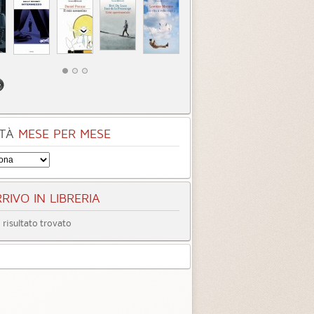
tamed
Chosen
egoria:
Gialli, Thriller, Horror
Categoria:
Gialli, Thriller, Horror
4.3 (
3
)
3.9 (
3
)
TÀ
MESE PER MESE
RIVO IN LIBRERIA
risultato trovato