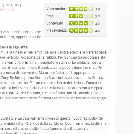
3 Mag, 2013
Voto medio
3.8
 le mie opinioni
Stile
3.0
Contenuto
4.0
Piacevolezza
4.0
riassuntino" inserito...e le
n il libro, oppure io ne ho
ssere la seguente:
i, alla fine io e miei amici siamo riusciti a scacciare Neferet dalla
grave pericolo. Accecata dalla rabbia, l'ex Somma Sacerdotessa sta
ni e vampiri: prima ha incendiato le stalle di Lenobia, la nostra
 novizi rossi a seminare il panico tra la popolazione inerme... Per
 promesso di intervenire. Ma ormai Neferet è troppo potente
'io, Zoey Redbird, prima Somma Sacerdotessa novizia della Storia,
 scontro con lei. Per un crudele scherzo del destino, l'unico in
eatura bellissima e letale, costretta da un incantesimo a eseguire
do al cuore Aurox è buono, che non è solo uno Strumento privo di
i il mio obiettivo adesso è trovare un modo per liberarlo dal giogo
 acquistato e successivamente divorato questo nuovo "episodio" de
 premiata ditta PC e K Cast, ha scritto un buon romanzo, facile alla
en costruito ed uno stile fluido fanno si che il lettore sia
olo fino all'ultima pagina.