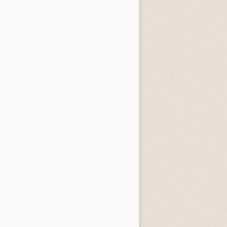
tardi
3.3 (
4
)
4.0 (
1
)