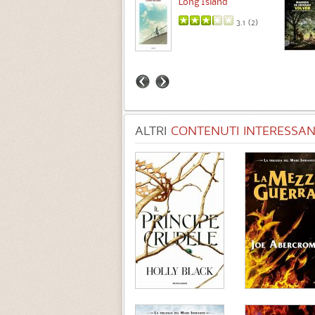
Long Island
3.7 (
3
)
3.1 (
2
)
ALTRI
CONTENUTI INTERESSANT