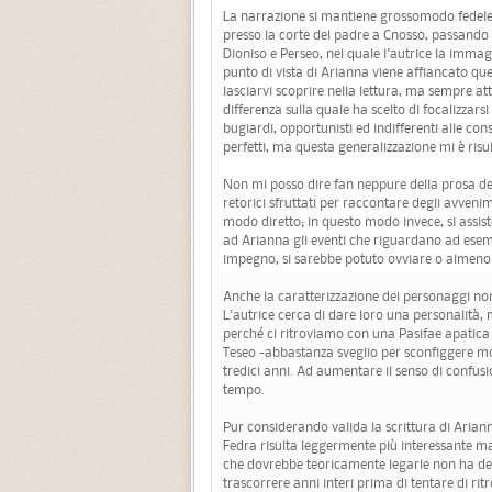
La narrazione si mantiene grossomodo fedele a
presso la corte del padre a Cnosso, passando 
Dioniso e Perseo, nel quale l'autrice la imma
punto di vista di Arianna viene affiancato que
lasciarvi scoprire nella lettura, ma sempre atti
differenza sulla quale ha scelto di focalizzarsi
bugiardi, opportunisti ed indifferenti alle co
perfetti, ma questa generalizzazione mi è risul
Non mi posso dire fan neppure della prosa del
retorici sfruttati per raccontare degli avveni
modo diretto; in questo modo invece, si assist
ad Arianna gli eventi che riguardano ad esem
impegno, si sarebbe potuto ovviare o almeno
Anche la caratterizzazione dei personaggi non
L'autrice cerca di dare loro una personalità, m
perché ci ritroviamo con una Pasifae apatic
Teseo -abbastanza sveglio per sconfiggere mos
tredici anni. Ad aumentare il senso di confus
tempo.
Pur considerando valida la scrittura di Ariann
Fedra risulta leggermente più interessante m
che dovrebbe teoricamente legarle non ha dell
trascorrere anni interi prima di tentare di ritr