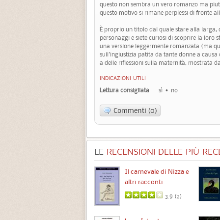
questo non sembra un vero romanzo ma piuttos
questo motivo si rimane perplessi di fronte al
È proprio un titolo dal quale stare alla larga
personaggi e siete curiosi di scoprire la loro 
una versione leggermente romanzata (ma quasi
sull'ingiustizia patita da tante donne a caus
a delle riflessioni sulla maternità, mostrata d
INDICAZIONI UTILI
Lettura consigliata
sì
no
Commenti (0)
LE
RECENSIONI DELLE PIÙ RECE
Chimere
Il carnevale di Nizza e
altri racconti
3.5 (
1
)
3.9 (
2
)
Intermezzo