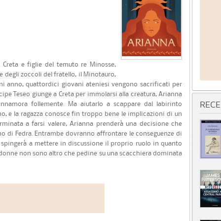
i Creta e figlie del temuto re Minosse,
degli zoccoli del fratello, il Minotauro,
gni anno, quattordici giovani ateniesi vengono sacrificati per
cipe Teseo giunge a Creta per immolarsi alla creatura, Arianna
innamora follemente. Ma aiutarlo a scappare dal labirinto
RECE
gno, e la ragazza conosce fin troppo bene le implicazioni di un
erminata a farsi valere, Arianna prenderà una decisione che
tino di Fedra. Entrambe dovranno affrontare le conseguenze di
 spingerà a mettere in discussione il proprio ruolo in quanto
le donne non sono altro che pedine su una scacchiera dominata