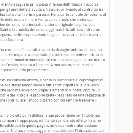
l mito e segue la principessa Arianna dall'infanzia trascorsa
per gli anni dell'età adulta a Nasso ed arrivando al confronto tra
gina coinvolta in prima persona. Nella parte centrale del volume, al
llo della sorella minore Fedra, con un ruolo che preferisco
nente nei punti principali alla storia originale. La principale
 Saint è la crudeltà dei personaggi maschili, tutti descritti come
nseguenze delle proprie azioni; lungi da me voler dire che fossero
tata fastidiosa.
la cara Jennifer, caratterizzata da dialoghi tanto lunghi quanto
menti che magari sarebbe stato più interessante veder mostrati in
e ad interminabili monologhi in cui il personaggio di turno illustra
pio Dedalo, Medusa o Ippolito. A mio avviso, con un po' di
 arginare questa problematica.
 mi ha convinta affatto, e penso in particolare ai coprotagonisti.
a allo stesso tempo vuole a tutti i costi rispettare la lore: ecco
a che però maledice comunque le amanti di Minosse, oppure un
tri e dar lustro alle proprie gesta- raggirato da una ragazzina di
ione contribuisce il modo bizzarro con cui sembra trascorre il
a, ho trovato poi fastidiosa la sua propensione per l'indolenza;
a compare troppo poco, ed il tanto sbandierato affetto fraterno
e solide basi in queste pagine, nelle quali entrambe lasciano
ovarsi. Ultima, e forse peggiore, nota dolente è l'intreccio, per cui