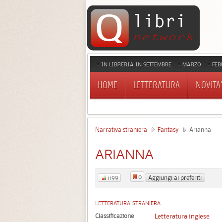
IN LIBRERIA IN SETTEMBRE
MARZO
FEB
HOME
LETTERATURA
NOVITA'
Narrativa straniera
Fantasy
Arianna
ARIANNA
0
Aggiungi ai preferiti
1199
LETTERATURA STRANIERA
Classificazione
Letteratura inglese