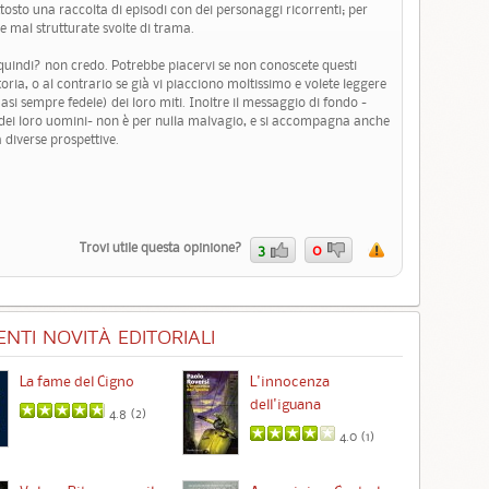
to una raccolta di episodi con dei personaggi ricorrenti; per
le mal strutturate svolte di trama.
, quindi? non credo. Potrebbe piacervi se non conoscete questi
storia, o al contrario se già vi piacciono moltissimo e volete leggere
 sempre fedele) dei loro miti. Inoltre il messaggio di fondo -
a dei loro uomini- non è per nulla malvagio, e si accompagna anche
a diverse prospettive.
Trovi utile questa opinione?
3
0
NTI NOVITÀ EDITORIALI
La fame del Cigno
L'innocenza
Id
dell'iguana
4.8 (
2
)
4.0 (
1
)
Ta