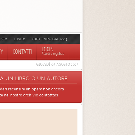
OSTO
LUGLIO
TUTTI I MESI DAL 2008
LOGIN
TY
CONTATTI
Accedi o registrati
GIOVEDÌ 06 AGOSTO 2026
CA
UN LIBRO O UN AUTORE
ideri recensire un'opera non ancora
e nel nostro archivio contattaci