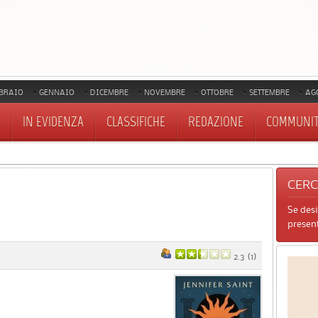
BRAIO
GENNAIO
DICEMBRE
NOVEMBRE
OTTOBRE
SETTEMBRE
AG
IN EVIDENZA
CLASSIFICHE
REDAZIONE
COMMUNI
CER
Se des
present
2.3
(
1
)