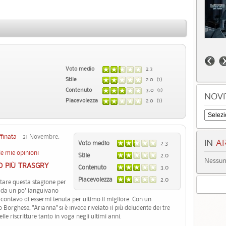
Voto medio
2.3
Stile
2.0 (1)
Contenuto
3.0 (1)
NOVI
Piacevolezza
2.0 (1)
ffinata
21 Novembre,
IN
AR
Voto medio
2.3
le mie opinioni
Stile
2.0
Nessun 
O PIÙ TRASGRY
Contenuto
3.0
Piacevolezza
2.0
uttare questa stagione per
he da un po' languivano
- contavo di essermi tenuta per ultimo il migliore. Con un
orghese, "Arianna" si è invece rivelato il più deludente dei tre
elle riscritture tanto in voga negli ultimi anni.