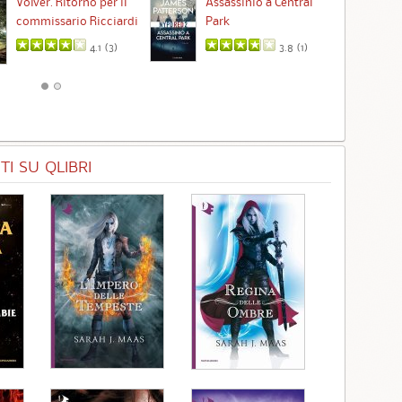
Volver. Ritorno per il
Assassinio a Central
commissario Ricciardi
Park
4.1 (
3
)
3.8 (
1
)
I SU QLIBRI