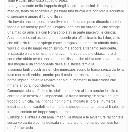
figlio Raclin, promesso sposo di Nora.
La ragazza cade nella trappola degli strani incantesimi di questo popolo
magico, tanto da accettare di passare una nuova vita con loro e accettare
di sposare e amare il figlio di Ilissa.
Ho trovato anche questa inventiva molto forzata e poco dinamica per la
teoria di un fantasy, però poi i capitoli dedicati ad Aurendiel che stringe
una magica amicizia con Nora sono stati in parte piacevoli e curiosi.
Anche se mi sarei aspettata un rapporto più affascinante fra i due, visto
che all'inizio l'autrice spiega come la ragazza umana sia attratta dalla
figura di questo mago vecchissimo, ma ancora altrettanto seducente.
In passato è stato un gran dongiovanni e trapela dalle chiacchiere di
corte che abbia avuto una storia con Ilissa e che abbia ucciso addirittura
sua moglie e un componente della sua stessa famiglia.
Insomma tanti piccoli misteri che impreziosiscono la trama senza darle la
luce che meriterebbe, mentre per il resto la presenza di una maga dal
nome impronunciabile ravviva per alcuni momenti la narrazione che
rimane ancora inconcludente.
Comunque sia conferisco tre stelline e mezzo al libro perché lo stile è
corretto e le descrizioni impeccabili, la trama fantasy c'è senza brillare
troppo di unicità, ma in fondo non ho mai mollato il libro e i numerosi
indizi sparsi nei capitoli mi hanno fatto giungere per curiosità al finale, né
troppo scontato né troppo sorprendente.
Consiglio la lettura a chi ama i maghi, le magie e le avventure raccontate
senza volgarità e con la delicata sfumatura di un romanzo conteso tra
realtà e fantasia.