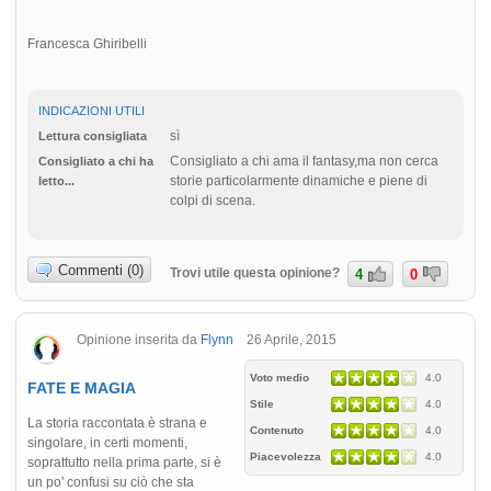
Francesca Ghiribelli
INDICAZIONI UTILI
sì
Lettura consigliata
Consigliato a chi ama il fantasy,ma non cerca
Consigliato a chi ha
storie particolarmente dinamiche e piene di
letto...
colpi di scena.
Commenti (0)
Trovi utile questa opinione?
4
0
Opinione inserita da
Flynn
26 Aprile, 2015
Voto medio
4.0
FATE E MAGIA
Stile
4.0
La storia raccontata è strana e
Contenuto
4.0
singolare, in certi momenti,
Piacevolezza
4.0
soprattutto nella prima parte, si è
un po' confusi su ciò che sta