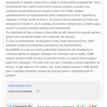
accadendo e questo rispecchia lo stato d' animo della protagonista, Nora.
Inizialmente non capivo bene dove volesse andare a parare, ma
andando avanti diventa più chiaro e trovo che il tutto migliori
parallelamente al miglioramento della condizione di Nora. Quando la
ragazza si rende conto di dove è, di cosa le sta accadendo ed inizia ad
abituarsi al mondo in cui è capitata, trovandosi sempre più a proprio agio,
anche la vicenda diventa sempre più interessante.
Pur parlando di fate e magia si discosta da altri romanzi di questo genere
grazie alle sue particolarità, non cadendo nel banale.
È ricco di avvenimenti, di situazioni e fasi molto diverse tra loro. Nell'
insieme risulta decisamente avventuroso ed imprevedibile.
Soprattutto si crea una certa particolare situazione che mantiene in
continua attesa di sviluppi. Sviluppi che arrivano solo in parte, infatti
rimane ancora molto da dire su questo mondo, su questi personaggi e
sulle loro situazioni. Peccato solo che per il seguito si dovrà aspettare un
bel po', io già adesso non vedo l' ora, sono troppo curiosa e visto quello
che ci aspetta dovrebbe essere ancora più bello e soddisfacente di
questo!
INDICAZIONI UTILI
sì
Lettura consigliata
Commenti (0)
Trovi utile questa opinione?