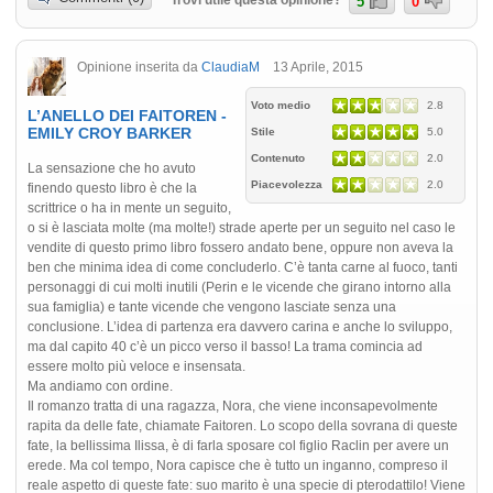
5
0
Opinione inserita da
ClaudiaM
13 Aprile, 2015
Voto medio
2.8
L’ANELLO DEI FAITOREN -
EMILY CROY BARKER
Stile
5.0
Contenuto
2.0
La sensazione che ho avuto
Piacevolezza
2.0
finendo questo libro è che la
scrittrice o ha in mente un seguito,
o si è lasciata molte (ma molte!) strade aperte per un seguito nel caso le
vendite di questo primo libro fossero andato bene, oppure non aveva la
ben che minima idea di come concluderlo. C’è tanta carne al fuoco, tanti
personaggi di cui molti inutili (Perin e le vicende che girano intorno alla
sua famiglia) e tante vicende che vengono lasciate senza una
conclusione. L’idea di partenza era davvero carina e anche lo sviluppo,
ma dal capito 40 c’è un picco verso il basso! La trama comincia ad
essere molto più veloce e insensata.
Ma andiamo con ordine.
Il romanzo tratta di una ragazza, Nora, che viene inconsapevolmente
rapita da delle fate, chiamate Faitoren. Lo scopo della sovrana di queste
fate, la bellissima Ilissa, è di farla sposare col figlio Raclin per avere un
erede. Ma col tempo, Nora capisce che è tutto un inganno, compreso il
reale aspetto di queste fate: suo marito è una specie di pterodattilo! Viene