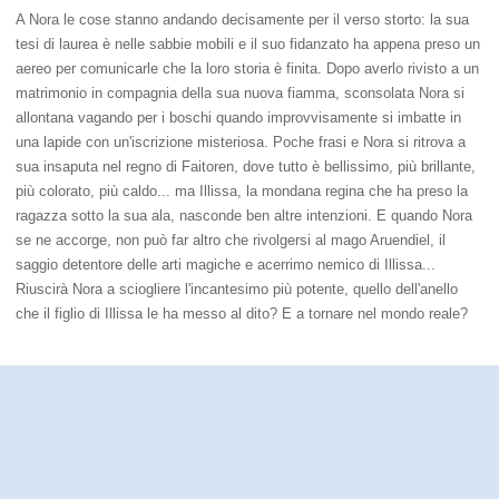
A Nora le cose stanno andando decisamente per il verso storto: la sua
tesi di laurea è nelle sabbie mobili e il suo fidanzato ha appena preso un
aereo per comunicarle che la loro storia è finita. Dopo averlo rivisto a un
matrimonio in compagnia della sua nuova fiamma, sconsolata Nora si
allontana vagando per i boschi quando improvvisamente si imbatte in
una lapide con un'iscrizione misteriosa. Poche frasi e Nora si ritrova a
sua insaputa nel regno di Faitoren, dove tutto è bellissimo, più brillante,
più colorato, più caldo... ma Illissa, la mondana regina che ha preso la
ragazza sotto la sua ala, nasconde ben altre intenzioni. E quando Nora
se ne accorge, non può far altro che rivolgersi al mago Aruendiel, il
saggio detentore delle arti magiche e acerrimo nemico di Illissa...
Riuscirà Nora a sciogliere l'incantesimo più potente, quello dell'anello
che il figlio di Illissa le ha messo al dito? E a tornare nel mondo reale?