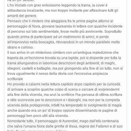
L'ho iniziato con gran entusiasmo leggendo la trama, la cover è
abbastanza incalzante, ma non troppo invitante per affascinare tutti gli
amanti del genere.
Pensavo che il mistero che aleggiava fra le prime pagine attorno al
personaggio di Nora, giovane laureanda in lettere con qualche incidente
di percorso sul lato sentimentale, fosse molto più avvincente. Soprattutto
quando prima di partecipare ad un matrimonio di amici, si perde
all'improvviso nella boscaglia, ritrovandosi in un mondo parallelo molto
strano e curioso.
Il suo arrivo in un misterioso cimitero con un'ambigua maledizione che
trapela da un'iscrizione trovata su una lapide, poi si disperde per tutta la
trama allungandosi in laboriose descrizioni degli ambienti, di maghi,
stregoni, castelli e battaglie, ma pur giungendo alla fine di un tutto, non si
trova ugualmente il nesso della storia con l'eccessiva ampiezza
scritturale.
Ho provato a calarmi nella lettura capitolo dopo capitolo per la curiosità
di arrivare a scoprire qualche colpo di scena o cercare di sorprendermi
alla fine della vicenda, ma anzi la scrittrice l'ha pervasa di ottima scrittura
e stile scorrevole per le descrizioni e i dialoghi, ma non per la completa
vicenda della protagonista; infatti ha tempestato lo svolgimento di magia
anche quando era un po' di troppo oppure disseminando le pagine di
personaggi ben poco utili alla vicenda.
Nonostante tutto, il personaggio di Aurendiel, mago dall'età centenaria
che salva l'umana Nora dalle grinfie di Ilissa, regina dei Faitoren e di suo