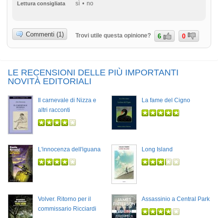
sì
no
Lettura consigliata
Commenti (1)
Trovi utile questa opinione?
6
0
LE RECENSIONI DELLE PIÙ IMPORTANTI
NOVITÀ EDITORIALI
Il carnevale di Nizza e
La fame del Cigno
altri racconti
L'innocenza dell'iguana
Long Island
Volver. Ritorno per il
Assassinio a Central Park
commissario Ricciardi