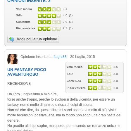
OPINIONI INSERITE: 3
Voto medio
3.1
Stile
4.0 (3)
Contenuto
3.0 (3)
Piacevolezza
2.7 (3)
Aggiungi la tua opinione
Opinione inserita da
fraghi88
20 Luglio, 2015
Voto medio
2.5
UN FANTASY POCO
AVVENTUROSO
Stile
3.0
Contenuto
3.0
RECENSIONE
Piacevolezza
2.0
Un libro lunghissimo a mio dire,
forse anche troppo, perché lo svolgersi della vicenda, per essere un
fantasy, non è molto dinamico o ricca di colpi di scena.
Non c'è che dire, da questo libro mi sarei aspettata molto di più, viste
molte recensioni positive lette, ma in fondo non sono una gran patita del
genere.
Ho gradito altri tipi saghe, ma questo pur essendo un romanzo unico mi
ha un po' deluso.