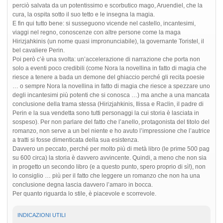
perciò salvata da un potentissimo e scorbutico mago, Aruendiel, che la
cura, la ospita sotto il suo tetto e le insegna la magia.
E fin qui tutto bene: si susseguono vicende nel castello, incantesimi,
viaggi nel regno, conoscenze con altre persone come la maga
Hirizjahkinis (un nome quasi impronunciabile), la governante Toristel, il
bel cavaliere Perin.
Poi però c’è una svolta: un’accelerazione di narrazione che porta non
solo a eventi poco credibili (come Nora la novellina in fatto di magia che
riesce a tenere a bada un demone del ghiaccio perché gli recita poesie
… o sempre Nora la novellina in fatto di magia che riesce a spezzare uno
degli incantesimi più potenti che si conosca …) ma anche a una mancata
conclusione della trama stessa (Hirizjahkinis, Ilissa e Raclin, il padre di
Perin e la sua vendetta sono tutti personaggi la cui storia è lasciata in
sospeso). Per non parlare del fatto che l’anello, protagonista del titolo del
romanzo, non serve a un bel niente e ho avuto l’impressione che l’autrice
a tratti si fosse dimenticata della sua esistenza.
Davvero un peccato, perché per molto più di metà libro (le prime 500 pag
su 600 circa) la storia è davvero avvincente. Quindi, a meno che non sia
in progetto un secondo libro (e a questo punto, spero proprio di sì!), non
lo consiglio … più per il fatto che leggere un romanzo che non ha una
conclusione degna lascia davvero l’amaro in bocca.
Per quanto riguarda lo stile, è piacevole e scorrevole.
INDICAZIONI UTILI