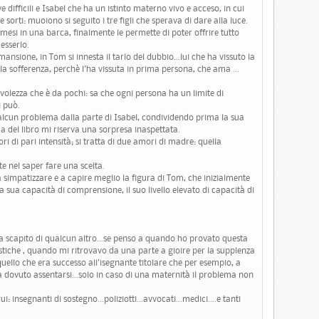
 difficili e Isabel che ha un istinto materno vivo e acceso, in cui
 sorti: muoiono si seguito i tre figli che sperava di dare alla luce.
mesi in una barca, finalmente le permette di poter offrire tutto
sserlo.
nsione, in Tom si innesta il tarlo del dubbio...lui che ha vissuto la
la sofferenza, perchè l'ha vissuta in prima persona, che ama ...
lezza che è da pochi: sa che ogni persona ha un limite di
i può.
lcun problema dalla parte di Isabel, condividendo prima la sua
ma del libro mi riserva una sorpresa inaspettata.
i di pari intensità; si tratta di due amori di madre: quella
e nel saper fare una scelta.
 simpatizzare e a capire meglio la figura di Tom, che inizialmente
 sua capacità di comprensione, il suo livello elevato di capacità di
 a scapito di qualcun altro...se penso a quando ho provato questa
astiche , quando mi ritrovavo da una parte a gioire per la supplenza
quello che era successo all'isegnante titolare che per esempio, a
a dovuto assentarsi...solo in caso di una maternità il problema non
ui: insegnanti di sostegno...poliziotti...avvocati...medici....e tanti