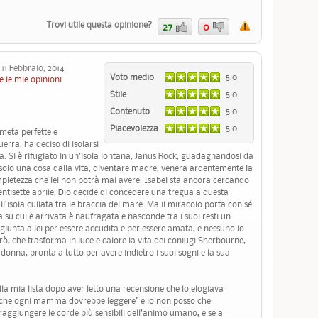
Trovi utile questa opinione?
27
0
1 Febbraio, 2014
Voto medio
5.0
e le mie opinioni
Stile
5.0
Contenuto
5.0
Piacevolezza
5.0
metà perfette e
uerra, ha deciso di isolarsi
ia. Si è rifugiato in un’isola lontana, Janus Rock, guadagnandosi da
 solo una cosa dalla vita, diventare madre, venera ardentemente la
mpletezza che lei non potrà mai avere. Isabel sta ancora cercando
entisette aprile, Dio decide di concedere una tregua a questa
isola cullata tra le braccia del mare. Ma il miracolo porta con sé
ca su cui è arrivata è naufragata e nasconde tra i suoi resti un
 giunta a lei per essere accudita e per essere amata, e nessuno lo
, che trasforma in luce e calore la vita dei coniugi Sherbourne,
 donna, pronta a tutto per avere indietro i suoi sogni e la sua
lla mia lista dopo aver letto una recensione che lo elogiava
o che ogni mamma dovrebbe leggere” e io non posso che
raggiungere le corde più sensibili dell’animo umano, e se a