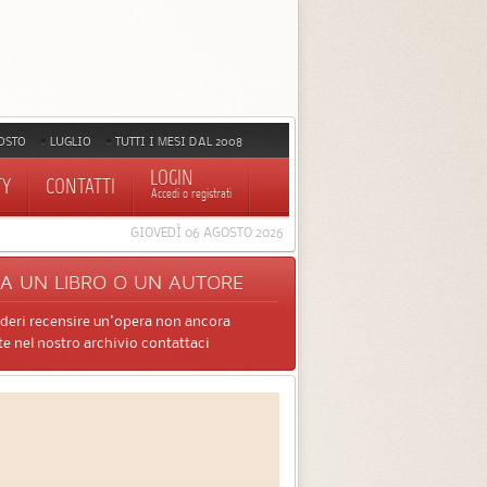
OSTO
LUGLIO
TUTTI I MESI DAL 2008
LOGIN
TY
CONTATTI
Accedi o registrati
GIOVEDÌ 06 AGOSTO 2026
CA
UN LIBRO O UN AUTORE
ideri recensire un'opera non ancora
e nel nostro archivio contattaci