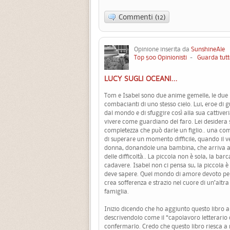
Commenti (12)
Opinione inserita da
SunshineAle
1
Top 500 Opinionisti
-
Guarda tutt
LUCY SUGLI OCEANI...
Tom e Isabel sono due anime gemelle, le due 
combacianti di uno stesso cielo. Lui, eroe di g
dal mondo e di sfuggire così alla sua cattiver
vivere come guardiano del faro. Lei desidera
completezza che può darle un figlio.. una co
di superare un momento difficile, quando il v
donna, donandole una bambina, che arriva all’
delle difficoltà.. La piccola non è sola, la bar
cadavere. Isabel non ci pensa su, la piccola è
deve sapere. Quel mondo di amore devoto però
crea sofferenza e strazio nel cuore di un’altra
famiglia.
Inizio dicendo che ho aggiunto questo libro a
descrivendolo come il “capolavoro letterari
confermarlo. Credo che questo libro riesca a 