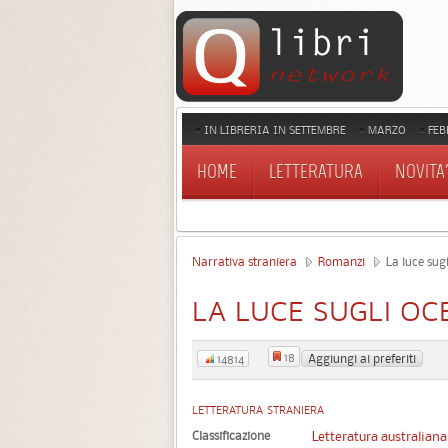
IN LIBRERIA IN SETTEMBRE
MARZO
FEB
HOME
LETTERATURA
NOVITA'
Narrativa straniera
Romanzi
La luce sugl
LA LUCE SUGLI OC
18
Aggiungi ai preferiti
14814
LETTERATURA STRANIERA
Classificazione
Letteratura australiana