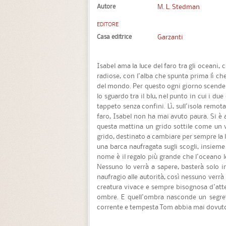
Autore
M. L. Stedman
EDITORE
Casa editrice
Garzanti
Isabel ama la luce del faro tra gli oceani, 
radiose, con l'alba che spunta prima lì che
del mondo. Per questo ogni giorno scende
lo sguardo tra il blu, nel punto in cui i d
tappeto senza confini. Lì, sull'isola remot
faro, Isabel non ha mai avuto paura. Si è 
questa mattina un grido sottile come un v
grido, destinato a cambiare per sempre la l
una barca naufragata sugli scogli, insiem
nome è il regalo più grande che l'oceano le
Nessuno lo verrà a sapere, basterà solo i
naufragio alle autorità, così nessuno verrà
creatura vivace e sempre bisognosa d'atten
ombre. E quell'ombra nasconde un segre
corrente e tempesta Tom abbia mai dovuto i