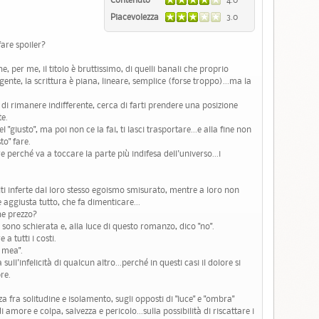
Piacevolezza
3.0
are spoiler?
, per me, il titolo è bruttissimo, di quelli banali che proprio
ente, la scrittura è piana, lineare, semplice (forse troppo)...ma la
di rimanere indifferente, cerca di farti prendere una posizione
te.
 "giusto", ma poi non ce la fai, ti lasci trasportare...e alla fine non
to" fare.
e perché va a toccare la parte più indifesa dell'universo...i
lti inferte dal loro stesso egoismo smisurato, mentre a loro non
 aggiusta tutto, che fa dimenticare...
he prezzo?
sono schierata e, alla luce di questo romanzo, dico "no".
a tutti i costi.
 mea".
ull'infelicità di qualcun altro...perché in questi casi il dolore si
re.
fra solitudine e isolamento, sugli opposti di "luce" e "ombra"
amore e colpa, salvezza e pericolo...sulla possibilità di riscattare i