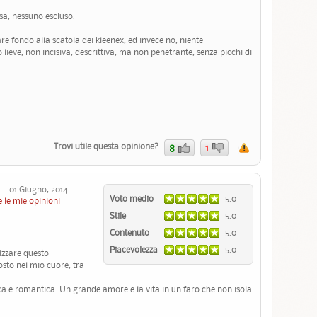
osa, nessuno escluso.
are fondo alla scatola dei kleenex, ed invece no, niente
 lieve, non incisiva, descrittiva, ma non penetrante, senza picchi di
Trovi utile questa opinione?
8
1
a
01 Giugno, 2014
Voto medio
5.0
 le mie opinioni
Stile
5.0
Contenuto
5.0
Piacevolezza
5.0
izzare questo
osto nel mio cuore, tra
aca e romantica. Un grande amore e la vita in un faro che non isola