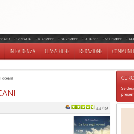
BRAIO
GENNAIO
DICEMBRE
NOVEMBRE
OTTOBRE
SETTEMBRE
AG
IN EVIDENZA
CLASSIFICHE
REDAZIONE
COMMUNI
CER
i oceani
Se des
EANI
present
4.4
(
16
)