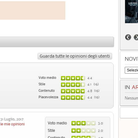
Guarda tutte le opinioni degli utenti
NOVI
Voto medio
4.4
Stile
4.1 (16)
IN
AR
Contenuto
4.8 (16)
Piacevolezza
4.4 (16)
Nessun 
1 Luglio, 2017
Voto medio
3.0
le mie opinioni
Stile
2.0
Contenuto
4.0