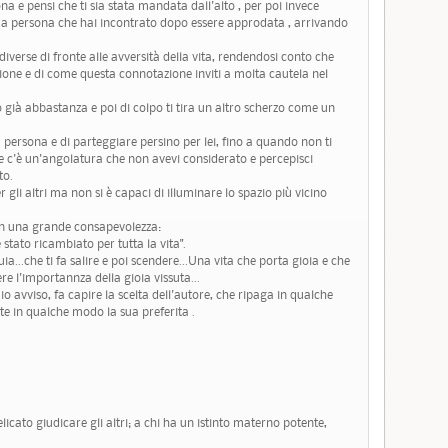
ona e pensi che ti sia stata mandata dall'alto , per poi invece
ma persona che hai incontrato dopo essere approdata , arrivando
diverse di fronte alle avversità della vita, rendendosi conto che
zione e di come questa connotazione inviti a molta cautela nel
o già abbastanza e poi di colpo ti tira un altro scherzo come un
 persona e di parteggiare persino per lei, fino a quando non ti
che c'è un'angolatura che non avevi considerato e percepisci
to.
r gli altri ma non si è capaci di illuminare lo spazio più vicino
con una grande consapevolezza:
stato ricambiato per tutta la vita".
ia...che ti fa salire e poi scendere...Una vita che porta gioia e che
re l'importannza della gioia vissuta...
o avviso, fa capire la scelta dell'autore, che ripaga in qualche
e in qualche modo la sua preferita .
licato giudicare gli altri; a chi ha un istinto materno potente,