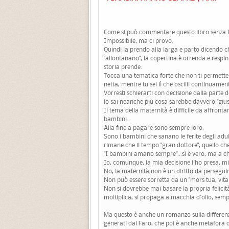
Come si può commentare questo libro senza f
Impossibile, ma ci provo.
Quindi la prendo alla larga e parto dicendo che
"allontanano", la copertina è orrenda e resping
storia prende.
Tocca una tematica forte che non ti permette 
netta, mentre tu sei lì che oscilli continuamen
Vorresti schierarti con decisione dalla parte del
lo sai neanche più cosa sarebbe davvero "gius
Il tema della maternità è difficile da affrontar
bambini.
Alla fine a pagare sono sempre loro.
Sono i bambini che sanano le ferite degli adu
rimane che il tempo "gran dottore", quello che
"I bambini amano sempre"...sì è vero, ma a c
Io, comunque, la mia decisione l'ho presa, mi 
No, la maternità non è un diritto da perseguire 
Non può essere sorretta da un "mors tua, vita
Non si dovrebbe mai basare la propria felicità s
moltiplica, si propaga a macchia d'olio, semp
Ma questo è anche un romanzo sulla differenza 
generati dal Faro, che poi è anche metafora di 