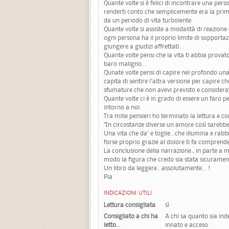
Quante volte si è felici di incontrare una pers
renderti conto che semplicemente era la pri
da un periodo di vita turbolente.
Quante volte si assiste a modalità di reazione 
ogni persona ha il proprio limite di sopporta
giungere a giudizi affrettati...
Quante volte pensi che la vita ti abbia provat
baro maligno...
Qunate volte pensi di capire nel profondo una
capita di sentire l'altra versione per capire 
sfumature che non avevi previsto e considera
Quante volte ci è in grado di essere un faro pe
intorno a noi.
Tra mille pensieri ho terminato la lettura e 
"In circostanze diverse un amore così sarebbe 
Una vita che da' e toglie...che illumina e rabbu
forse proprio grazie al dolore ti fa comprende
La conclusione della narrazione , in parte a mi
modo la figura che credo sia stata sicurament
Un libro da leggere...assolutamente... !
Pia
INDICAZIONI UTILI
Lettura consigliata
sì
Consigliato a chi ha
A chi sa quanto sia inde
letto...
innato e acceso.