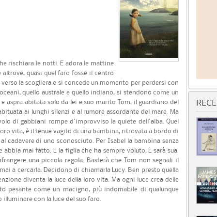
che rischiara le notti. E adora le mattine
 altrove, quasi quel faro fosse il centro
 verso la scogliera e si concede un momento per perdersi con
ue oceani, quello australe e quello indiano, si stendono come un
a e aspra abitata solo da lei e suo marito Tom, il guardiano del
RECE
abituata ai lunghi silenzi e al rumore assordante del mare. Ma
olo di gabbiani rompe d'improvviso la quiete dell'alba. Quel
oro vita, è il tenue vagito di una bambina, ritrovata a bordo di
e al cadavere di uno sconosciuto. Per Isabel la bambina senza
 abbia mai fatto. E la figlia che ha sempre voluto. E sarà sua.
nfrangere una piccola regola. Basterà che Tom non segnali il
 mai a cercarla. Decidono di chiamarla Lucy. Ben presto quella
zione diventa la luce della loro vita. Ma ogni luce crea delle
to pesante come un macigno, più indomabile di qualunque
lluminare con la luce del suo faro.