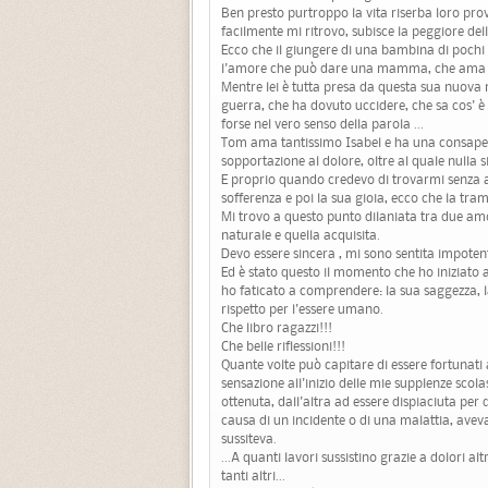
Ben presto purtroppo la vita riserba loro prove
facilmente mi ritrovo, subisce la peggiore delle
Ecco che il giungere di una bambina di pochi 
l'amore che può dare una mamma, che ama e
Mentre lei è tutta presa da questa sua nuova ma
guerra, che ha dovuto uccidere, che sa cos' è 
forse nel vero senso della parola ...
Tom ama tantissimo Isabel e ha una consapevo
sopportazione al dolore, oltre al quale nulla s
E proprio quando credevo di trovarmi senza a
sofferenza e poi la sua gioia, ecco che la tra
Mi trovo a questo punto dilaniata tra due amor
naturale e quella acquisita.
Devo essere sincera , mi sono sentita impotent
Ed è stato questo il momento che ho iniziato a
ho faticato a comprendere: la sua saggezza, la
rispetto per l'essere umano.
Che libro ragazzi!!!
Che belle riflessioni!!!
Quante volte può capitare di essere fortunati
sensazione all'inizio delle mie supplenze scol
ottenuta, dall'altra ad essere dispiaciuta per 
causa di un incidente o di una malattia, avev
sussiteva.
...A quanti lavori sussistino grazie a dolori altr
tanti altri...