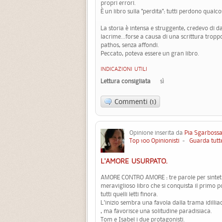
propri errori.
È un libro sulla "perdita": tutti perdono qualc
La storia è intensa e struggente, credevo di d
lacrime...forse a causa di una scrittura troppo
pathos, senza affondi.
Peccato, poteva essere un gran libro.
INDICAZIONI UTILI
Lettura consigliata
sì
Commenti (1)
Opinione inserita da
Pia Sgarboss
Top 100 Opinionisti
-
Guarda tutte
L'AMORE USURPATO.
AMORE CONTRO AMORE : tre parole per sintet
meraviglioso libro che si conquista il primo p
tutti quelli letti finora.
L'inizio sembra una favola dalla trama idilli
, ma favorisce una solitudine paradisiaca.
Tom e Isabel i due protagonisti.