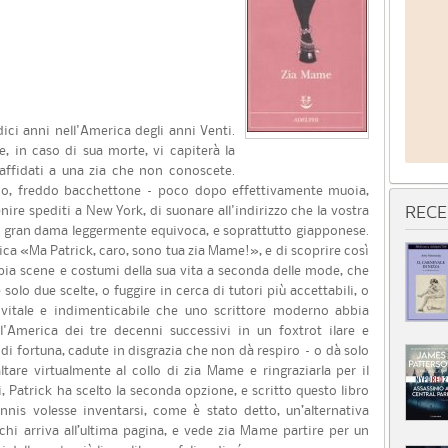
ci anni nell'America degli anni Venti.
 in caso di sua morte, vi capiterà la
e affidati a una zia che non conoscete.
co, freddo bacchettone – poco dopo effettivamente muoia,
ire spediti a New York, di suonare all'indirizzo che la vostra
RECE
una gran dama leggermente equivoca, e soprattutto giapponese.
ca «Ma Patrick, caro, sono tua zia Mame!», e di scoprire così
bia scene e costumi della sua vita a seconda delle mode, che
olo due scelte, o fuggire in cerca di tutori più accettabili, o
, vitale e indimenticabile che uno scrittore moderno abbia
l'America dei tre decenni successivi in un foxtrot ilare e
 di fortuna, cadute in disgrazia che non dà respiro – o dà solo
altare virtualmente al collo di zia Mame e ringraziarla per il
i, Patrick ha scelto la seconda opzione, e scritto questo libro
nis volesse inventarsi, come è stato detto, un’alternativa
i arriva all’ultima pagina, e vede zia Mame partire per un