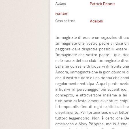
Autore
Patrick Dennis
EDITORE
Casa editrice
Adelphi
Immaginate di essere un ragazzino di undi
Immaginate che vostro padre vi dica che,
peggiore delle disgrazie possibili, esser
Immaginate che vostro padre – quel ric
nella sauna del suo club. Immaginate di ven
balia ha con sé, e di trovarvi di fronte 
Ancora, immaginate che la gran dama vi di
che il vostro tutore è una donna che cam
regolarmente anticipa. A quel punto avete s
affidarvi al personaggio più eccentrico
concepito, e attraversare insieme a lei 
turbinoso di feste, amori, avventure, colpi
il tempo, alla fine di ogni capitolo, di s
divertimento. Per fortuna sua, e dei lettor
tuttora leggendario. Non è certo che Den
americana a Mary Poppins: ma lo è che ch