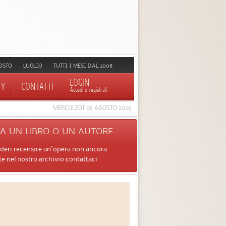
OSTO
LUGLIO
TUTTI I MESI DAL 2008
LOGIN
TY
CONTATTI
Accedi o registrati
MERCOLEDÌ 05 AGOSTO 2026
CA
UN LIBRO O UN AUTORE
ideri recensire un'opera non ancora
e nel nostro archivio contattaci