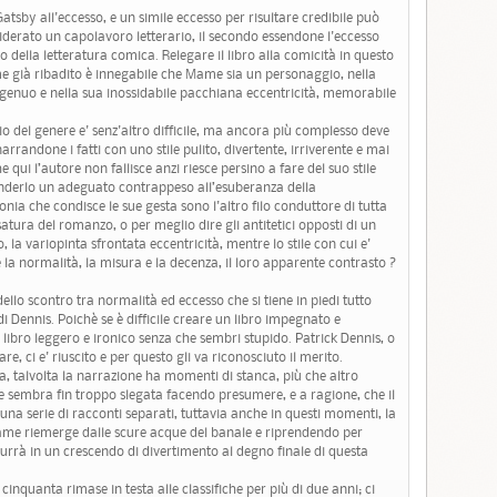
sby all'eccesso, e un simile eccesso per risultare credibile può
siderato un capolavoro letterario, il secondo essendone l'eccesso
ella letteratura comica. Relegare il libro alla comicità in questo
ome già ribadito è innegabile che Mame sia un personaggio, nella
ngenuo e nella sua inossidabile pacchiana eccentricità, memorabile
o del genere e' senz'altro difficile, ma ancora più complesso deve
arrandone i fatti con uno stile pulito, divertente, irriverente e mai
e qui l’autore non fallisce anzi riesce persino a fare del suo stile
renderlo un adeguato contrappeso all’esuberanza della
onia che condisce le sue gesta sono l'altro filo conduttore di tutta
ossatura del romanzo, o per meglio dire gli antitetici opposti di un
, la variopinta sfrontata eccentricità, mentre lo stile con cui e'
la normalità, la misura e la decenza, il loro apparente contrasto ?
ello scontro tra normalità ed eccesso che si tiene in piedi tutto
Dennis. Poichè se è difficile creare un libro impegnato e
n libro leggero e ironico senza che sembri stupido. Patrick Dennis, o
, ci e' riuscito e per questo gli va riconosciuto il merito.
a, talvolta la narrazione ha momenti di stanca, più che altro
volte sembra fin troppo slegata facendo presumere, e a ragione, che il
una serie di racconti separati, tuttavia anche in questi momenti, la
ame riemerge dalle scure acque del banale e riprendendo per
ndurrà in un crescendo di divertimento al degno finale di questa
inquanta rimase in testa alle classifiche per più di due anni; ci