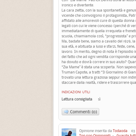
ironico e divertente.
La cara zietta, con la sua spontaneità e genuin
vicende che coinvolgono il protagonista, Patri
affidato alle amorevoli cure di questa donna 
legati con cui le viene concesso (perché di ver
immediatamente di quella irrequieta e freneti
scuola, chiamiamola così, “progressista” e priv
Ma, badate bene, siamo a cavallo del 1929, l
sua età, e abituata a lussi e sfarzi, feste, cene
lavoro. In merito, degno di nota è l’episodi
del fatto che ad ogni vendita corrisponde una 
ha dovuto e dovrà correre in suo aiuto? Quan
“Zia Mame” è stata una scoperta. Non sapevo c
Truman Capote, a tratti “Il Giornalino di Gian
trovato una lettura graziosa seppur non indi
staccare dalla realtà, ridere e trascorrere qua
INDICAZIONI UTILI
Lettura consigliata
sì
Commenti (0)
Opinione inserita da
Todaoda
03 A
Top 500 Opinionisti
-
Guarda tutt