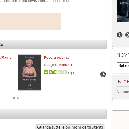
dalla parte più lieve, libera e felice di sé.
RE
NOVI
ia Mame
Povera piccina
Ge
Categoria:
Romanzi
Cat
2.5 (
1
)
IN
AR
Nessun 
Guarda tutte le opinioni degli utenti