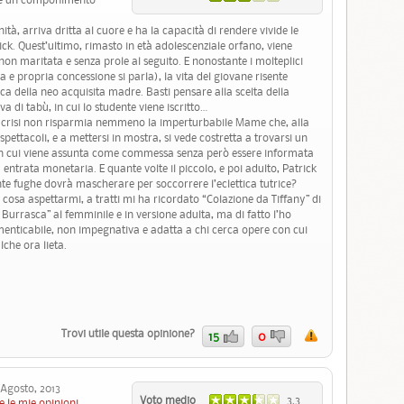
ità, arriva dritta al cuore e ha la capacità di rendere vivide le
ck. Quest’ultimo, rimasto in età adolescenziale orfano, viene
non maritata e senza prole al seguito. E nonostante i molteplici
a e propria concessione si parla), la vita del giovane risente
ca della neo acquisita madre. Basti pensare alla scelta della
a di tabù, in cui lo studente viene iscritto…
a crisi non risparmia nemmeno la imperturbabile Mame che, alla
, spettacoli, e a mettersi in mostra, si vede costretta a trovarsi un
o in cui viene assunta come commessa senza però essere informata
entrata monetaria. E quante volte il piccolo, e poi adulto, Patrick
te fughe dovrà mascherare per soccorrere l’eclettica tutrice?
osa aspettarmi, a tratti mi ha ricordato “Colazione da Tiffany” di
 Burrasca” al femminile e in versione adulta, ma di fatto l’ho
menticabile, non impegnativa e adatta a chi cerca opere con cui
lche ora lieta.
Trovi utile questa opinione?
15
0
gosto, 2013
Voto medio
3.3
e le mie opinioni