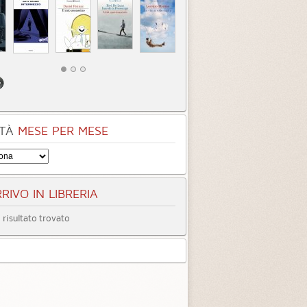
TÀ
MESE PER MESE
nio
egoria:
Romanzi
4.3 (
1
)
RIVO IN LIBRERIA
risultato trovato