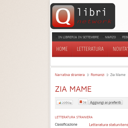
IN LIBRERIA IN SETTEMBRE
MARZO
FEB
HOME
LETTERATURA
NOVITA'
Narrativa straniera
Romanzi
Zia Mame
ZIA MAME
34
Aggiungi ai preferiti
20904
LETTERATURA STRANIERA
Classificazione
Letteratura statuniten