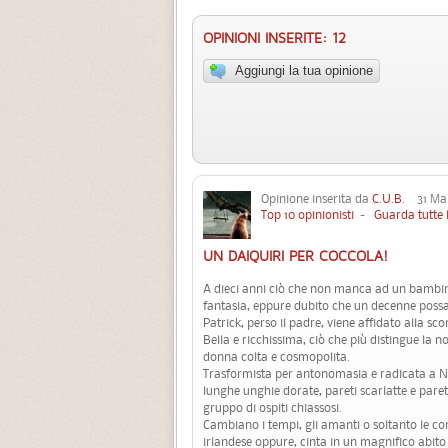
OPINIONI INSERITE: 12
Aggiungi la tua opinione
Opinione inserita da
C.U.B.
31 Mar
Top 10 opinionisti
-
Guarda tutte 
UN DAIQUIRI PER COCCOLA!
A dieci anni ciò che non manca ad un bambi
fantasia, eppure dubito che un decenne poss
Patrick, perso il padre, viene affidato alla s
Bella e ricchissima, ciò che più distingue la n
donna colta e cosmopolita.
Trasformista per antonomasia e radicata a Ne
lunghe unghie dorate, pareti scarlatte e pare
gruppo di ospiti chiassosi.
Cambiano i tempi, gli amanti o soltanto le co
irlandese oppure, cinta in un magnifico abito tr