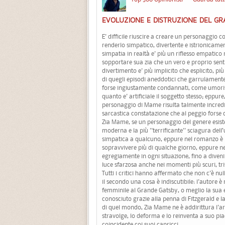
EVOLUZIONE E DISTRUZIONE DEL G
E' difficile riuscire a creare un personaggio 
renderlo simpatico, divertente e istrionicamen
simpatia in realtà e' più un riflesso empatico
sopportare sua zia che un vero e proprio senti
divertimento e' più implicito che esplicito, p
di quegli episodi aneddotici che garrulamente 
forse ingiustamente condannati, come umorismo 
quanto e' artificiale il soggetto stesso; eppure
personaggio di Mame risulta talmente incredibi
sarcastica constatazione che al peggio forse 
Zia Mame, se un personaggio del genere esiste
moderna e la più ''terrificante'' sciagura del
simpatica a qualcuno, eppure nel romanzo è pe
sopravvivere più di qualche giorno, eppure nel
egregiamente in ogni situazione, fino a divenire
luce sfarzosa anche nei momenti più scuri, tri
Tutti i critici hanno affermato che non c'è null
il secondo una cosa è indiscutibile: l'autore 
femminile al Grande Gatsby, o meglio la sua e
conosciuto grazie alla penna di Fitzgerald e l
di quel mondo, Zia Mame ne è addirittura l'arte
stravolge, lo deforma e lo reinventa a suo pi
coincidente coi suoi capricci.