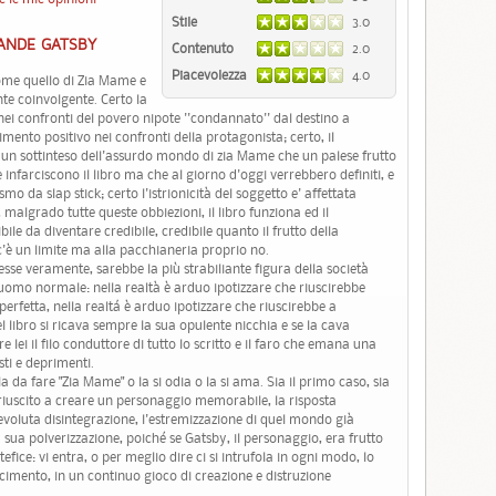
Stile
3.0
RANDE GATSBY
Contenuto
2.0
Piacevolezza
4.0
come quello di Zia Mame e
te coinvolgente. Certo la
 nei confronti del povero nipote ''condannato'' dal destino a
mento positivo nei confronti della protagonista; certo, il
iù un sottinteso dell'assurdo mondo di zia Mame che un palese frutto
infarciscono il libro ma che al giorno d'oggi verrebbero definiti, e
da slap stick; certo l'istrionicità del soggetto e' affettata
, malgrado tutte queste obbiezioni, il libro funziona ed il
le da diventare credibile, credibile quanto il frutto della
c'è un limite ma alla pacchianeria proprio no.
sse veramente, sarebbe la più strabiliante figura della società
l’uomo normale: nella realtà è arduo ipotizzare che riuscirebbe
rfetta, nella realtá è arduo ipotizzare che riuscirebbe a
 libro si ricava sempre la sua opulente nicchia e se la cava
 lei il filo conduttore di tutto lo scritto e il faro che emana una
sti e deprimenti.
a da fare "Zia Mame" o la si odia o la si ama. Sia il primo caso, sia
è riuscito a creare un personaggio memorabile, la risposta
voluta disintegrazione, l'estremizzazione di quel mondo già
a sua polverizzazione, poiché se Gatsby, il personaggio, era frutto
fice: vi entra, o per meglio dire ci si intrufola in ogni modo, lo
acimento, in un continuo gioco di creazione e distruzione