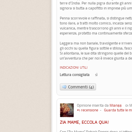
terre d’India. Per nulla pigra durante gli an
signora si butta a capofitto in imprese più u
Penna scorrevole e raffinata, si distingue net
tono ilare, a tratti molto comico, incalza senz
vulcanica, mentre trascorrono gli anni e il n
esperienze, protetto ma continuamente sferza
Leggera ma non banale, travolgente e irrivere
gli occhi su quella figura sottile e stilosa, fas
Si allontana, le sue dita stringono quelle de
un’avventura che per noi è invece giunta a de
INDICAZIONI UTILI
Lettura consigliata
sì
Commenti (4)
Opinione inserita da
Mian88
01 Ma
#1 recensione
-
Guarda tutte le m
ZIA MAME, ECCOLA QUA!
Con “Zia Mame” Patrick Dennis dona al lett