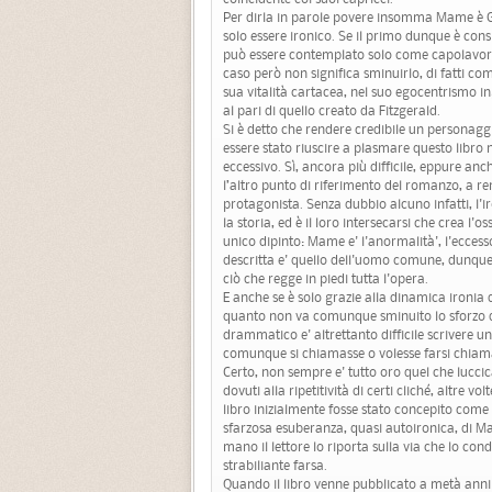
Per dirla in parole povere insomma Mame è Gat
solo essere ironico. Se il primo dunque è con
può essere contemplato solo come capolavoro d
caso però non significa sminuirlo, di fatti c
sua vitalità cartacea, nel suo egocentrismo i
al pari di quello creato da Fitzgerald.
Si è detto che rendere credibile un personaggi
essere stato riuscire a plasmare questo libro n
eccessivo. Sì, ancora più difficile, eppure anch
l’altro punto di riferimento del romanzo, a 
protagonista. Senza dubbio alcuno infatti, l'ir
la storia, ed è il loro intersecarsi che crea l'
unico dipinto: Mame e' l'anormalità', l'eccesso
descritta e' quello dell'uomo comune, dunque 
ciò che regge in piedi tutta l'opera.
E anche se è solo grazie alla dinamica ironia d
quanto non va comunque sminuito lo sforzo di 
drammatico e' altrettanto difficile scrivere u
comunque si chiamasse o volesse farsi chiamare
Certo, non sempre e' tutto oro quel che luccic
dovuti alla ripetitività di certi cliché, altre 
libro inizialmente fosse stato concepito come 
sfarzosa esuberanza, quasi autoironica, di M
mano il lettore lo riporta sulla via che lo co
strabiliante farsa.
Quando il libro venne pubblicato a metà anni c