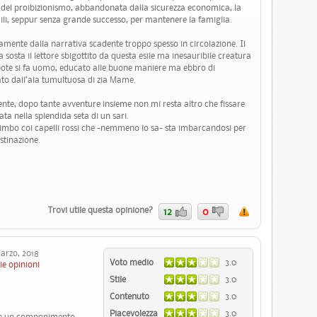
ni del proibizionismo, abbandonata dalla sicurezza economica, la
mili, seppur senza grande successo, per mantenere la famiglia.
tamente dalla narrativa scadente troppo spesso in circolazione. Il
a sosta il lettore sbigottito da questa esile ma inesauribile creatura
ipote si fa uomo, educato alle buone maniere ma ebbro di
to dall’ala tumultuosa di zia Mame.
nte, dopo tante avventure insieme non mi resta altro che fissare
ciata nella splendida seta di un sari.
l bimbo coi capelli rossi che -nemmeno lo sa- sta imbarcandosi per
stinazione.
Trovi utile questa opinione?
12
0
rzo, 2018
Voto medio
3.0
ie opinioni
Stile
3.0
Contenuto
3.0
Piacevolezza
3.0
ore un componimento