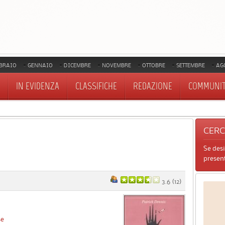
BRAIO
GENNAIO
DICEMBRE
NOVEMBRE
OTTOBRE
SETTEMBRE
AG
IN EVIDENZA
CLASSIFICHE
REDAZIONE
COMMUNI
CER
Se des
present
3.6
(
12
)
se