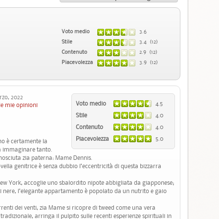
Voto medio
3.6
Stile
3.4 (12)
Contenuto
2.9 (12)
Piacevolezza
3.9 (12)
zo, 2022
Voto medio
4.5
le mie opinioni
Stile
4.0
Contenuto
4.0
Piacevolezza
5.0
no è certamente la
a immaginare tanto.
conosciuta zia paterna: Mame Dennis.
ovella genitrice è senza dubbio l’eccentricità di questa bizzarra
w York, accoglie uno sbalordito nipote abbigliata da giapponese;
ti nere, l’elegante appartamento è popolato da un nutrito e gaio
rrenti dei venti, zia Mame si ricopre di tweed come una vera
adizionale, arringa il pulpito sulle recenti esperienze spirituali in