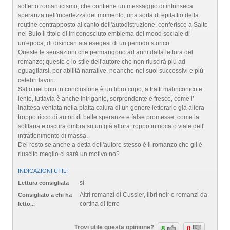
sofferto romanticismo, che contiene un messaggio di intrinseca
speranza nell'incertezza del momento, una sorta di epitaffio della
routine contrapposto al canto dell'autodistruzione, conferisce a Salto
nel Buio il titolo di irriconosciuto emblema del mood sociale di
un'epoca, di disincantata esegesi di un periodo storico.
Queste le sensazioni che permangono ad anni dalla lettura del
romanzo; queste e lo stile dell'autore che non riuscirà più ad
eguagliarsi, per abilità narrative, neanche nei suoi successivi e più
celebri lavori.
Salto nel buio in conclusione è un libro cupo, a tratti malinconico e
lento, tuttavia è anche intrigante, sorprendente e fresco, come l’
inattesa ventata nella piatta calura di un genere letterario già allora
troppo ricco di autori di belle speranze e false promesse, come la
solitaria e oscura ombra su un già allora troppo infuocato viale dell'
intrattenimento di massa.
Del resto se anche a detta dell'autore stesso è il romanzo che gli è
riuscito meglio ci sarà un motivo no?
INDICAZIONI UTILI
sì
Lettura consigliata
Altri romanzi di Cussler, libri noir e romanzi da
Consigliato a chi ha
cortina di ferro
letto...
Trovi utile questa opinione?
8
0