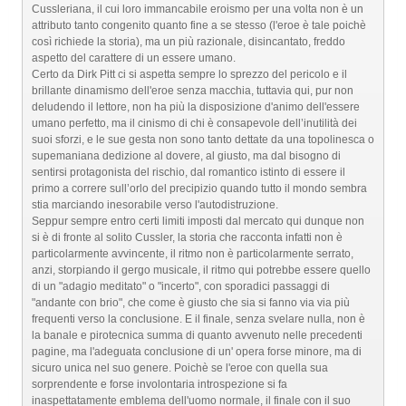
Cussleriana, il cui loro immancabile eroismo per una volta non è un
attributo tanto congenito quanto fine a se stesso (l'eroe è tale poichè
così richiede la storia), ma un più razionale, disincantato, freddo
aspetto del carattere di un essere umano.
Certo da Dirk Pitt ci si aspetta sempre lo sprezzo del pericolo e il
brillante dinamismo dell'eroe senza macchia, tuttavia qui, pur non
deludendo il lettore, non ha più la disposizione d'animo dell'essere
umano perfetto, ma il cinismo di chi è consapevole dell’inutilità dei
suoi sforzi, e le sue gesta non sono tanto dettate da una topolinesca o
supemaniana dedizione al dovere, al giusto, ma dal bisogno di
sentirsi protagonista del rischio, dal romantico istinto di essere il
primo a correre sull’orlo del precipizio quando tutto il mondo sembra
stia marciando inesorabile verso l'autodistruzione.
Seppur sempre entro certi limiti imposti dal mercato qui dunque non
si è di fronte al solito Cussler, la storia che racconta infatti non è
particolarmente avvincente, il ritmo non è particolarmente serrato,
anzi, storpiando il gergo musicale, il ritmo qui potrebbe essere quello
di un "adagio meditato" o "incerto", con sporadici passaggi di
"andante con brio", che come è giusto che sia si fanno via via più
frequenti verso la conclusione. E il finale, senza svelare nulla, non è
la banale e pirotecnica summa di quanto avvenuto nelle precedenti
pagine, ma l'adeguata conclusione di un' opera forse minore, ma di
sicuro unica nel suo genere. Poichè se l'eroe con quella sua
sorprendente e forse involontaria introspezione si fa
inaspettatamente emblema dell'uomo normale, il finale con il suo