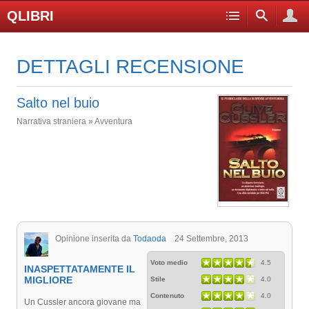
QLIBRI
DETTAGLI RECENSIONE
Salto nel buio
Narrativa straniera » Avventura
Opinione inserita da
Todaoda
24 Settembre, 2013
Voto medio
4.5
INASPETTATAMENTE IL
MIGLIORE
Stile
4.0
Contenuto
4.0
Un Cussler ancora giovane ma