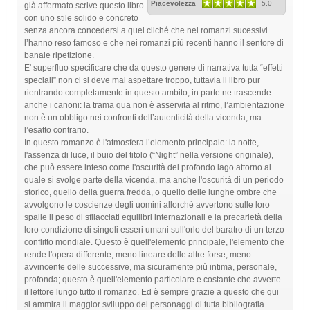
Piacevolezza
5.0
già affermato scrive questo libro
con uno stile solido e concreto
senza ancora concedersi a quei cliché che nei romanzi sucessivi
l’hanno reso famoso e che nei romanzi più recenti hanno il sentore di
banale ripetizione.
E' superfluo specificare che da questo genere di narrativa tutta “effetti
speciali” non ci si deve mai aspettare troppo, tuttavia il libro pur
rientrando completamente in questo ambito, in parte ne trascende
anche i canoni: la trama qua non è asservita al ritmo, l’ambientazione
non è un obbligo nei confronti dell’autenticità della vicenda, ma
l’esatto contrario.
In questo romanzo è l'atmosfera l’elemento principale: la notte,
l'assenza di luce, il buio del titolo (“Night” nella versione originale),
che può essere inteso come l'oscurità del profondo lago attorno al
quale si svolge parte della vicenda, ma anche l'oscurità di un periodo
storico, quello della guerra fredda, o quello delle lunghe ombre che
avvolgono le coscienze degli uomini allorché avvertono sulle loro
spalle il peso di sfilacciati equilibri internazionali e la precarietà della
loro condizione di singoli esseri umani sull'orlo del baratro di un terzo
conflitto mondiale. Questo è quell'elemento principale, l'elemento che
rende l'opera differente, meno lineare delle altre forse, meno
avvincente delle successive, ma sicuramente più intima, personale,
profonda; questo è quell'elemento particolare e costante che avverte
il lettore lungo tutto il romanzo. Ed è sempre grazie a questo che qui
si ammira il maggior sviluppo dei personaggi di tutta bibliografia