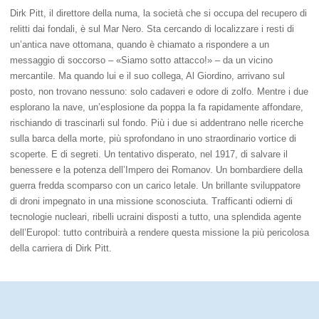
Dirk Pitt, il direttore della numa, la società che si occupa del recupero di
relitti dai fondali, è sul Mar Nero. Sta cercando di localizzare i resti di
un’antica nave ottomana, quando è chiamato a rispondere a un
messaggio di soccorso – «Siamo sotto attacco!» – da un vicino
mercantile. Ma quando lui e il suo collega, Al Giordino, arrivano sul
posto, non trovano nessuno: solo cadaveri e odore di zolfo. Mentre i due
esplorano la nave, un’esplosione da poppa la fa rapidamente affondare,
rischiando di trascinarli sul fondo. Più i due si addentrano nelle ricerche
sulla barca della morte, più sprofondano in uno straordinario vortice di
scoperte. E di segreti. Un tentativo disperato, nel 1917, di salvare il
benessere e la potenza dell’Impero dei Romanov. Un bombardiere della
guerra fredda scomparso con un carico letale. Un brillante sviluppatore
di droni impegnato in una missione sconosciuta. Trafficanti odierni di
tecnologie nucleari, ribelli ucraini disposti a tutto, una splendida agente
dell’Europol: tutto contribuirà a rendere questa missione la più pericolosa
della carriera di Dirk Pitt.