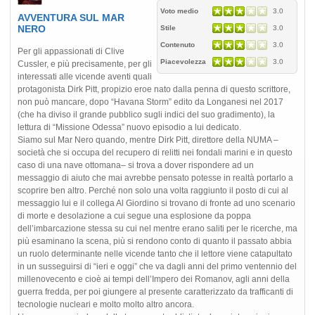
Voto medio
3.0
AVVENTURA SUL MAR
NERO
Stile
3.0
Contenuto
3.0
Per gli appassionati di Clive
Piacevolezza
3.0
Cussler, e più precisamente, per gli
interessati alle vicende aventi quali
protagonista Dirk Pitt, propizio eroe nato dalla penna di questo scrittore,
non può mancare, dopo “Havana Storm” edito da Longanesi nel 2017
(che ha diviso il grande pubblico sugli indici del suo gradimento), la
lettura di “Missione Odessa” nuovo episodio a lui dedicato.
Siamo sul Mar Nero quando, mentre Dirk Pitt, direttore della NUMA –
società che si occupa del recupero di relitti nei fondali marini e in questo
caso di una nave ottomana– si trova a dover rispondere ad un
messaggio di aiuto che mai avrebbe pensato potesse in realtà portarlo a
scoprire ben altro. Perché non solo una volta raggiunto il posto di cui al
messaggio lui e il collega Al Giordino si trovano di fronte ad uno scenario
di morte e desolazione a cui segue una esplosione da poppa
dell’imbarcazione stessa su cui nel mentre erano saliti per le ricerche, ma
più esaminano la scena, più si rendono conto di quanto il passato abbia
un ruolo determinante nelle vicende tanto che il lettore viene catapultato
in un susseguirsi di “ieri e oggi” che va dagli anni del primo ventennio del
millenovecento e cioè ai tempi dell’Impero dei Romanov, agli anni della
guerra fredda, per poi giungere al presente caratterizzato da trafficanti di
tecnologie nucleari e molto molto altro ancora.