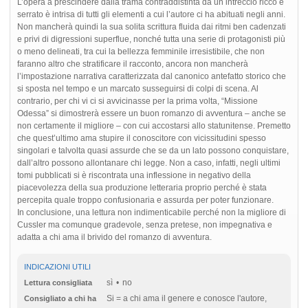
L’opera a prescindere dalla trama contraddistinta da un intreccio ricco e
serrato è intrisa di tutti gli elementi a cui l’autore ci ha abituati negli anni.
Non mancherà quindi la sua solita scrittura fluida dai ritmi ben cadenzati
e privi di digressioni superflue, nonché tutta una serie di protagonisti più
o meno delineati, tra cui la bellezza femminile irresistibile, che non
faranno altro che stratificare il racconto, ancora non mancherà
l’impostazione narrativa caratterizzata dal canonico antefatto storico che
si sposta nel tempo e un marcato susseguirsi di colpi di scena. Al
contrario, per chi vi ci si avvicinasse per la prima volta, “Missione
Odessa” si dimostrerà essere un buon romanzo di avventura – anche se
non certamente il migliore – con cui accostarsi allo statunitense. Premetto
che quest’ultimo ama stupire il conoscitore con vicissitudini spesso
singolari e talvolta quasi assurde che se da un lato possono conquistare,
dall’altro possono allontanare chi legge. Non a caso, infatti, negli ultimi
tomi pubblicati si è riscontrata una inflessione in negativo della
piacevolezza della sua produzione letteraria proprio perché è stata
percepita quale troppo confusionaria e assurda per poter funzionare.
In conclusione, una lettura non indimenticabile perché non la migliore di
Cussler ma comunque gradevole, senza pretese, non impegnativa e
adatta a chi ama il brivido del romanzo di avventura.
INDICAZIONI UTILI
sì
no
Lettura consigliata
Si = a chi ama il genere e conosce l'autore,
Consigliato a chi ha