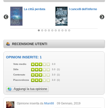
La città perduta
I cancelli dell'inferno
RECENSIONE UTENTI
OPINIONI INSERITE: 1
Voto medio
3.0
Stile
3.0 (1)
Contenuto
3.0 (1)
Piacevolezza
3.0 (1)
Aggiungi la tua opinione
Opinione inserita da
Mian88
09 Gennaio, 2019