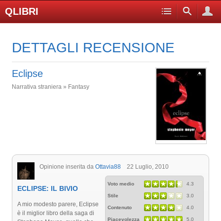
QLIBRI
DETTAGLI RECENSIONE
Eclipse
Narrativa straniera » Fantasy
Opinione inserita da
Ottavia88
22 Luglio, 2010
Voto medio
4.3
ECLIPSE: IL BIVIO
Stile
3.0
A mio modesto parere, Eclipse
Contenuto
4.0
è il miglior libro della saga di
Piacevolezza
5.0