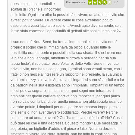
Piacevolezza
4.0
questa biblioteca, scaffali e
scaffali di libri che si rincorrono
all’infinito. Ogni libro offre la possibilità di vivere un’altra delle vite che
avresti potuto vivere. Di vedere come le cose avrebbero potuto
essere, se avessi fatto altre scelte… Avresti agito diversamente, se ti
fosse stata concessa l’opportunità di gettarti alle spalle i rimpianti?»
Il suo nome è Nora Seed, ha trentacinque anni e la sua vita non è
proprio il sogno che si immaginava da piccola quando tutte le
possibilità erano aperte e possibili sulla sua strada. Il suo lavoro non
le piace e non l’appaga, oltretutto si ritrova a perderlo per “la sua
faccia triste”, il suo gatto rosso Voltaire, detto Volts, viene rinvenuto
privo di vita, non ha un compagno, i genitori sono venuti meno, con il
fratello non riesce a intessere un rapporto nel presente, la sua unica
vera amica Izzy si trova in Australia e i legami si sono sfilacciati e a far
da padroni nella sua esistenza sono i rimpianti. Rimpianti di un tempo
in cui poteva sognare, i rimpianti per quei sogni non intrapresi, i
rimpianti per quella carriera sportiva non imboccata, per quel palco
non solcato con la band, per quella musica non abbracciata quando
avrebbe potuto, i rimpianti per quel padre scomparso troppo presto e
che sente di non aver davvero soddisfatto. Perché vivere? Perché
continuare ad andare avanti? Cos’ha questa realtà da offrirle? Cosa
può dare lei che è una depressa a questo mondo? Due messaggi in
segreteria, un biglietto d’addio e il gioco è fatto: Nora ha deciso di
smettere di vivere. Ma Nora, tuttavia, non ha fatto in conti con una