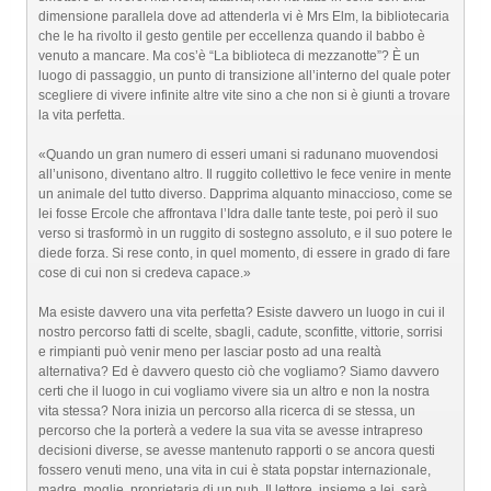
dimensione parallela dove ad attenderla vi è Mrs Elm, la bibliotecaria
che le ha rivolto il gesto gentile per eccellenza quando il babbo è
venuto a mancare. Ma cos’è “La biblioteca di mezzanotte”? È un
luogo di passaggio, un punto di transizione all’interno del quale poter
scegliere di vivere infinite altre vite sino a che non si è giunti a trovare
la vita perfetta.
«Quando un gran numero di esseri umani si radunano muovendosi
all’unisono, diventano altro. Il ruggito collettivo le fece venire in mente
un animale del tutto diverso. Dapprima alquanto minaccioso, come se
lei fosse Ercole che affrontava l’Idra dalle tante teste, poi però il suo
verso si trasformò in un ruggito di sostegno assoluto, e il suo potere le
diede forza. Si rese conto, in quel momento, di essere in grado di fare
cose di cui non si credeva capace.»
Ma esiste davvero una vita perfetta? Esiste davvero un luogo in cui il
nostro percorso fatti di scelte, sbagli, cadute, sconfitte, vittorie, sorrisi
e rimpianti può venir meno per lasciar posto ad una realtà
alternativa? Ed è davvero questo ciò che vogliamo? Siamo davvero
certi che il luogo in cui vogliamo vivere sia un altro e non la nostra
vita stessa? Nora inizia un percorso alla ricerca di se stessa, un
percorso che la porterà a vedere la sua vita se avesse intrapreso
decisioni diverse, se avesse mantenuto rapporti o se ancora questi
fossero venuti meno, una vita in cui è stata popstar internazionale,
madre, moglie, proprietaria di un pub. Il lettore, insieme a lei, sarà