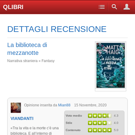
QLIBRI
DETTAGLI RECENSIONE
La biblioteca di
mezzanotte
Narrativa straniera » Fantasy
Opinione inserita da
Mian88
15 Novembre, 2020
Voto medio
4.3
VIANDANTI
Stile
4.0
«Tra la vita e la morte c’è una
Contenuto
5.0
biblioteca. E all’interno di