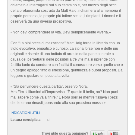
chiamato a interrogarsi sul suo cammino e, per mezzo degli occhi
della protagonista costruita da Matt Haig, richiamerà alla memoria il
proprio percorso, le proprie più intime scelte, i rimpianti, i rimorsi e li
osserverà da una diversa prospettiva.
«Non devi comprendere la vita. Devi semplicemente viverla.»
Con “La biblioteca di mezzanotte” Matt Haig torna in libreria con un
titolo evocativo, empatico e curioso. La storia forse non è delle più
originali e risente di una battuta di arresto nella parte centrale a
causa del perpetrarsi delle possibili altre vite ma si riprende con
facilità tanto da condurre con facilità il conoscitore verso quello che è
un degno epilogo fatto di riflessione, gentilezza e buoni propositi. Da
leggere e gustare un poco alla volta.
«”Sta per vincere questa partita”, osservò Nora.
Mrs Elm si illuminò all’improvviso. “È questo il bello, no? Non puoi
mai sapere come va a finire.” E Nora sorrise mentre fissava i pezzi
che le erano rimasti, pensando alla sua prossima mossa.»
INDICAZIONI UTILI
sì
Lettura consigliata
Trovi utile questa opinione?
16
0