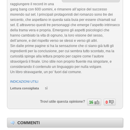
raggiungere il record in una
gang bang con 600 uomini, e rimanere all’apice del successo
morendo sul set. I principali protagonisti del romanzo sono tre dei
seicento, che aspettano in questa sala buia per essere chiamati sul
set. E attraverso questi tre personaggi che emerge l’aspetto intrinseco
della trama vera e propria. Emergono gli aspetti psicologici che
hanno cambiato la vita di ognuno, la loro visione del sesso,
dell’amore, e del rispetto verso se stessi e verso gli altri.
Sin dalle prime pagine si ha la sensazione che ci siano già tutti gli
ingredienti per la conclusione, per cui sembra tutto scontato, ma la
curiosità spinge alla lettura proprio per capire come l’autore
stravolgerà il finale. Uno stile non proprio fluente ma singolare, e
considerando il contenuto un linguaggio per nulla volgare.
Un libro stravagante, un po’ fuori dal comune.
INDICAZIONI UTILI
sì
Lettura consigliata
Trovi utile questa opinione?
16
0
COMMENTI