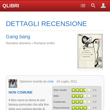
QLIBRI
DETTAGLI RECENSIONE
Gang bang
Narrativa straniera » Romanzi erotici
Opinione inserita da
crisk
24 Luglio, 2011
Voto medio
3.5
NON COMUNE
Stile
3.0
Il libro narra la storia di una
Contenuto
3.0
famosa pornostar che alla fine
Piacevolezza
4.0
della sua carriera decide di