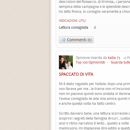
descrizioni del Rossarco, di Krimisa,; i pers
semplice della campagna e le splendide descri
ho letto finora, lo consiglio veramente a chiun
INDICAZIONI UTILI
Lettura consigliata
sì
Commenti (1)
Opinione inserita da
katia 73
12 Fe
Top 100 Opinionisti
-
Guarda tutte
SPACCATO DI VITA
Mi è stato regalato per Natale, dopo una pri
non faceva per me , la trama non m’incuriosiv
non mi piaceva quindi sono andata in librer
l’aveva consigliato lei alla mia amica quindi n
e anche questa volta ha fatto centro .
Scritto davvero bene, una lettura scorrevole
scoprire i segreti della famiglia Arcuri , custod
anzi il ritmo narrativo è lento , questo a volte
malincuore, mi dispiaceva dire addio a questa