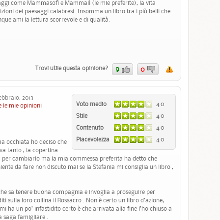
onaggi come Mammasofì e Mammalì (le mie preferite), la vita
zioni dei paesaggi calabresi. Insomma un libro tra i più belli che
que ami la lettura scorrevole e di qualità.
Trovi utile questa opinione?
9
0
bbraio, 2013
Voto medio
4.0
 le mie opinioni
Stile
4.0
Contenuto
4.0
Piacevolezza
4.0
ma occhiata ho deciso che
a tanto , la copertina
ia per cambiarlo ma la mia commessa preferita ha detto che
iente da fare non discuto mai se la Stefania mi consiglia un libro ,
 che sa tenere buona compagnia e invoglia a proseguire per
iti sulla loro collina il Rossacro . Non è certo un libro d’azione,
 mi ha un po’ infastidito certo è che arrivata alla fine l’ho chiuso a
 saga famigliare .