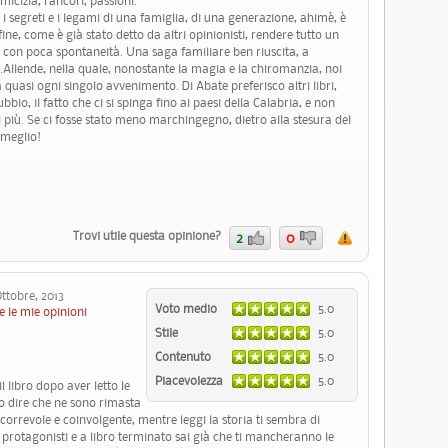
micizia, rancori, passioni.
 i segreti e i legami di una famiglia, di una generazione, ahimè, è
 fine, come è già stato detto da altri opinionisti, rendere tutto un
io, con poca spontaneità. Una saga familiare ben riuscita, a
i I.Allende, nella quale, nonostante la magia e la chiromanzia, noi
quasi ogni singolo avvenimento. Di Abate preferisco altri libri,
bio, il fatto che ci si spinga fino ai paesi della Calabria, e non
 più. Se ci fosse stato meno marchingegno, dietro alla stesura del
 meglio!
Trovi utile questa opinione?
2
0
ttobre, 2013
Voto medio
5.0
e le mie opinioni
Stile
5.0
Contenuto
5.0
Piacevolezza
5.0
 libro dopo aver letto le
evo dire che ne sono rimasta
correvole e coinvolgente, mentre leggi la storia ti sembra di
 protagonisti e a libro terminato sai già che ti mancheranno le