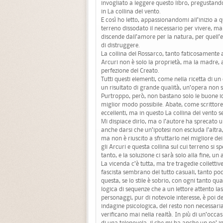
invogliato a leggere questo libro, pregustand
in La collina del vento.
E così ho letto, appassionandomi all’inizio a 
terreno dissodato il necessario per vivere, 
discende dall’amore per la natura, per quell’e
di distruggere.
La collina del Rossarco, tanto faticosamente a
Arcuri non è solo la proprietà, ma la madre, a
perfezione del Creato.
Tutti questi elementi, come nella ricetta di 
un risultato di grande qualità, un’opera non 
Purtroppo, però, non bastano solo le buone id
miglior modo possibile. Abate, come scrittor
eccellenti, ma in questo La collina del vento 
Mi dispiace dirlo, ma o l’autore ha sprecato 
anche darsi che un’ipotesi non escluda l’altra
ma non è riuscito a sfruttarlo nel migliore de
gli Arcuri e questa collina sul cui terreno si
tanto, e la soluzione ci sarà solo alla fine, u
La vicenda c’è tutta, ma tre tragedie collett
fascista sembrano del tutto casuali, tanto po
questa, se lo stile è sobrio, con ogni tanto 
logica di sequenze che a un lettore attento la
personaggi, pur di notevole interesse, è poi 
indagine psicologica, del resto non necessaria
verificano mai nella realtà. In più di un’occ
di una telenovela, il che mi ha anche un po’ in