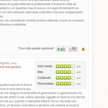
ipica di quella letteratura prettamente d’evasione volta ad
ncantarlo con qualche cosa di nuovo, con approfondimenti sul
i o con altri elementi realmente costruttivi che sono indispensabili
za.
gere, ma, nonostante l’ambito premio ottenuto, è solo un romanzo
ficativa e indelebile.
Trovi utile questa opinione?
8
1
gosto, 2014
Voto medio
4.0
e le mie opinioni
Stile
4.0
Contenuto
4.0
Piacevolezza
4.0
queste le parole di Arturo
cine di anni deve la sua
role che vengono tramandate di generazione in generazione che
na del vento" è una collina speciale, oggetto di studi di una decina
roprio da qui, quando il veemente Alberto Arcuri durante una
 Orsi, un famoso ricercatore e studioso che insieme al proprio