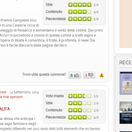
Stile
5.0
Contenuto
4.0
Piacevolezza
5.0
l Premio Campiello 2012
 in una Calabria ricca di
aesaggio di Rossarco e alimentano il vento della collina. Dai primi
Arcuri si succedono e vivono in questa collina a tratti aspra e
. l'opera di Abate è romantica, è triste, è profonda, è reale. Da
on è facile staccarsi dalle pagine del libro.
RECE
Trovi utile questa opinione?
6
1
noli
14 Settembre, 2014
Voto medio
3.5
le mie opinioni
Stile
3.0
ALITÀ
Contenuto
3.0
Piacevolezza
4.0
la stessa che anticipa i
sa saga familiare dagli
 Campiello ottenuto nel 2012 sono stati tutti elementi che mi hanno