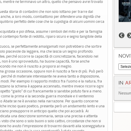
o, mentre ne terminavo un altro, quello che pensavo avrei trovato
questa storia di contadini che non solo lottano per trarre dal
ma anche, a loro modo, combattono per difendere una dignità che
quilibrio perfetto delle cose che la cupidigia di alcuni uomini cerca
cquistata e poi difesa, assume i simboli del mito e per la famiglia
l contempo fonte di reddito, riparo sicuro e segno tangibile della
un cuoco, se perfettamente amalgamati non potrebbero che sortire
solo piacevole da leggere, ma che lascia un segno profondo.
NOVI
ee, perché occorre la capacità di concretizzarle, facendolo nel
e, non è uno sprovveduto, ha buone capacità, forse anche
secondo me non è riuscito a proporsi al meglio.
una grossa occasione, oppure non è riuscito a fare di più. Può però
, perché di materiale interessante ne aveva tanto a disposizione,
i modi. Per esempio il rapporto mistico fra l’uomo e la natura, fra
IN
AR
 spezzano la schiena è appena accennato, mentre invece ricorre ogni
n aspetto “giallo” di cui francamente si sarebbe potuto fare a meno.
Nessun 
ive come la prima e la seconda guerra mondiale e il ventennio
co Abate se ne è avvalso nella narrazione. Per quanto concerne
qualche inciso quasi poetico, presenta però un andamento lento e una
sciano presupporre in anticipo quello che poi accadrà. Ai
dedicata una descrizione sommaria, senza una precisa e attenta
 visto che sono o solo buoni o solo cattivi, circostanze che non si
asione ho avuto l’impressione di trovarmi davanti alla sceneggiatura
fastidito, visto che la rara spontaneità è stata sovente