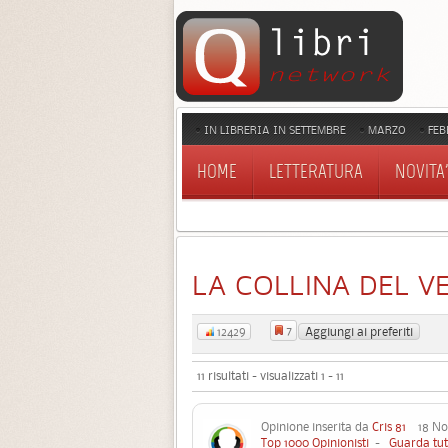
IN LIBRERIA IN SETTEMBRE
MARZO
FEB
HOME
LETTERATURA
NOVITA'
LA COLLINA DEL V
7
Aggiungi ai preferiti
12429
11 risultati - visualizzati 1 - 11
Opinione inserita da
Cris 81
18 Nov
Top 1000 Opinionisti
-
Guarda tut