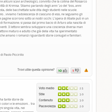
re allcuni scavi archeologici, convinto che la collina del Rossarco
città di Krimisa. Stiamo parlando degli anni '20 del '900, anni
cista, delle bacchettate sulle dita degli studenti nelle scuole.
o...viviamo l'adolescenza di ciascuno di essi, ne seguiamo gli
e pagine scorrono sotto ai nostri occhi. L'opera di Abate può in un
i formazione: si passa dal primo bacio di Arturo alla nascita di
eventi. Il lettore sembra sviluppare una coscienza diversa man
lettore maturo e adulto che già della vita ha sperimentato
che amano i romanzi riguardanti storie coniugali e familiari.
di Paolo Piccirillo
Trovi utile questa opinione?
10
1
Voto medio
2.5
Stile
3.0
 ha tante storie da
Contenuto
3.0
i colori e le emozioni... tra
Piacevolezza
2.0
ni singola vita, nei