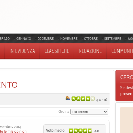
BRAIO
GENNAIO
DICEMBRE
NOVEMBRE
OTTOBRE
SETTEMBRE
AG
IN EVIDENZA
CLASSIFICHE
REDAZIONE
COMMUNI
CER
ENTO
Se des
present
4.0
(
11
)
Ordina
embre, 2014
Voto medio
4.8
te le mie opinioni