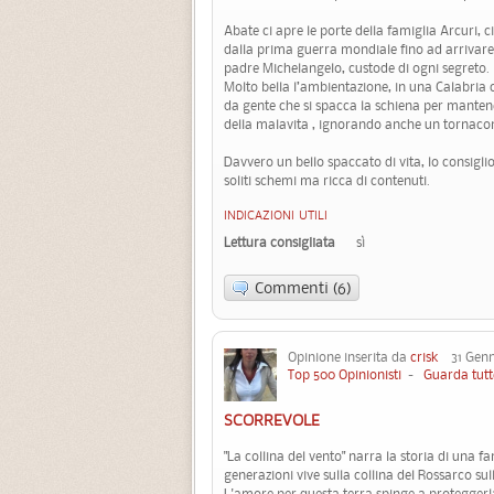
Abate ci apre le porte della famiglia Arcuri, c
dalla prima guerra mondiale fino ad arrivare a
padre Michelangelo, custode di ogni segreto.
Molto bella l’ambientazione, in una Calabria c
da gente che si spacca la schiena per mantene
della malavita , ignorando anche un tornaco
Davvero un bello spaccato di vita, lo consigl
soliti schemi ma ricca di contenuti.
INDICAZIONI UTILI
Lettura consigliata
sì
Commenti (6)
Opinione inserita da
crisk
31 Genna
Top 500 Opinionisti
-
Guarda tutt
SCORREVOLE
"La collina del vento" narra la storia di una f
generazioni vive sulla collina del Rossarco sull
L'amore per questa terra spinge a proteggerl