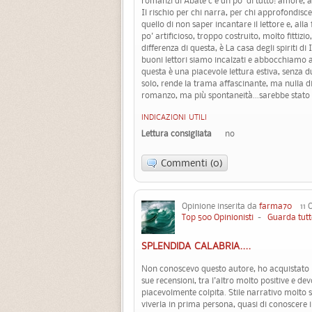
romanzi di Abate c'è un po' di tutto: amore, a
Il rischio per chi narra, per chi approfondisce
quello di non saper incantare il lettore e, alla
po' artificioso, troppo costruito, molto fittiz
differenza di questa, è La casa degli spiriti d
buoni lettori siamo incalzati e abbocchiamo a 
questa è una piacevole lettura estiva, senza dub
solo, rende la trama affascinante, ma nulla di
romanzo, ma più spontaneità...sarebbe stato
INDICAZIONI UTILI
Lettura consigliata
no
Commenti (0)
Opinione inserita da
farma70
11 O
Top 500 Opinionisti
-
Guarda tutt
SPLENDIDA CALABRIA....
Non conoscevo questo autore, ho acquistato il
sue recensioni, tra l'altro molto positive e d
piacevolmente colpita. Stile narrativo molto s
viverla in prima persona, quasi di conoscere i