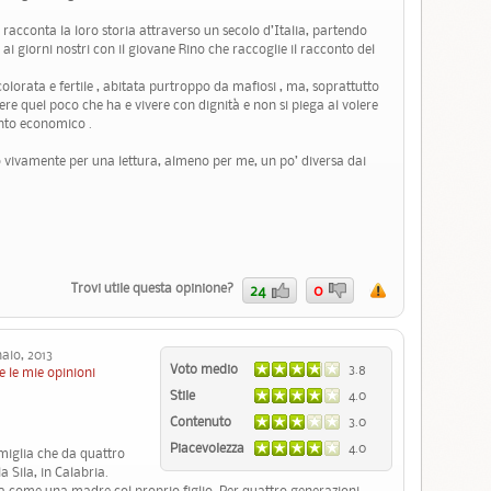
i racconta la loro storia attraverso un secolo d’Italia, partendo
i giorni nostri con il giovane Rino che raccoglie il racconto del
olorata e fertile , abitata purtroppo da mafiosi , ma, soprattutto
re quel poco che ha e vivere con dignità e non si piega al volere
nto economico .
io vivamente per una lettura, almeno per me, un po’ diversa dai
Trovi utile questa opinione?
24
0
io, 2013
Voto medio
3.8
e le mie opinioni
Stile
4.0
Contenuto
3.0
Piacevolezza
4.0
amiglia che da quattro
a Sila, in Calabria.
a come una madre col proprio figlio. Per quattro generazioni