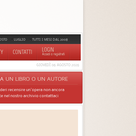
OSTO
LUGLIO
TUTTI I MESI DAL 2008
LOGIN
TY
CONTATTI
Accedi o registrati
GIOVEDÌ 06 AGOSTO 2026
CA
UN LIBRO O UN AUTORE
ideri recensire un'opera non ancora
e nel nostro archivio contattaci