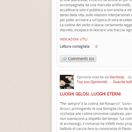
accompagnata da una marcata artificiosità, t
accattivarsi solo il pubblico e non anche a i
senso della vita, sulle relazioni interpersonal
per poter arrivare a un’opera di vera eccellen
La collina del vento si lascia certamente leg
discreto, incapace di lasciare una traccia signi
INDICAZIONI UTILI
Lettura consigliata
sì
Commenti (0)
Opinione inserita da
Martiii08
05 A
Top 500 Opinionisti
-
Guarda tutt
LUOGHI GELOSI..LUOGHI ETERNI
""Per sempre" è la collina del Rossarco". Sono 
Arcuri, primogenito di una famiglia che da de
ricchezza alle colline omonime calabresi: pa
non svaniscono a dispetto del tempo. "La colli
di archeologi; il romanzo ha infatti inizio p
battuta di caccia fece la conoscenza di Paolo