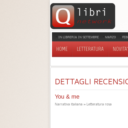
IN LIBRERIA IN SETTEMBRE
MARZO
FEB
HOME
LETTERATURA
NOVITA'
DETTAGLI RECENSI
You & me
Narrativa italiana » Letteratura rosa