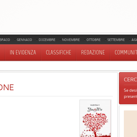
BRAIO
GENNAIO
DICEMBRE
NOVEMBRE
OTTOBRE
SETTEMBRE
AG
IN EVIDENZA
CLASSIFICHE
REDAZIONE
COMMUNI
CER
ONE
Se des
present