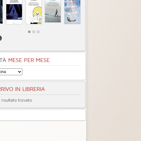
TÀ
MESE PER MESE
RIVO IN LIBRERIA
risultato trovato
entità sconosciuta
Incastrati
Chime
3.3 (
1
)
3.8 (
1
)