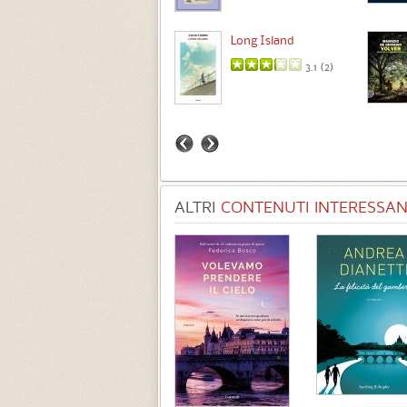
Intermezzo
Long Island
3.7 (
3
)
3.1 (
2
)
ALTRI
CONTENUTI INTERESSANT