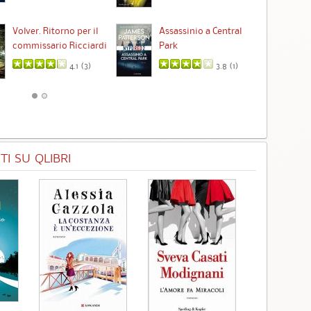
Ta
Volver. Ritorno per il
Assassinio a Central
commissario Ricciardi
Park
4.1 (
3
)
3.8 (
1
)
I SU QLIBRI