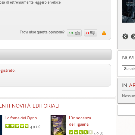
cosa di estremamente leggero e veloce.
Trovi utile questa opinione?
10
0
NOVI
egistrato
.
IN
AR
Nessun 
NTI NOVITÀ EDITORIALI
La fame del Cigno
L'innocenza
Id
dell'iguana
4.8 (
2
)
4.0 (
1
)