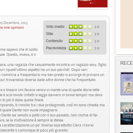
 Dicembre, 2013
Voto medio
3.0
le mie opinioni
Stile
3.0
Contenuto
3.0
Piacevolezza
3.0
 ma sapevo che di solito
e. Questo, invece, è il
RECE
lara, una ragazza che casualmente incontra un ragazzo sexy, figlio
aturi (quest'ultimo aspetto ha un suo perché). Dopo vari
a comincia a frequentarlo ma ben presto si accorge di provare un
ur trovandola diversa dalle altre donne che ha frequentato
 e lineare (mi faceva venire in mente una di quelle storie lette
tile è scorrevole (infatti si legge davvero in breve tempo) ma devo
i più è stata quella finale.
i riprendo, ti rimollo tra i due protagonisti, così mi sono chiesta ma
r il quale Dante non vuole impegnarsi.
e Dante sia venuto a patti con il suo passato, non rischia di far
re, se la motivazione è sempre la stessa.
aratterizzazione un po' diversa soprattutto Clara (l'avrei
dolescente o comunque di poco più grande).