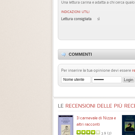
Una lettura carina e adatta a chi cerca qual
INDICAZIONI UTILI
Lettura consigliata
sì
COMMENTI
Per inserire la tua opinione devi essere
r
LE
RECENSIONI DELLE PIÙ RECE
Chimere
Il carnevale di Nizza e
altri racconti
3.5 (
1
)
3.9 (
2
)