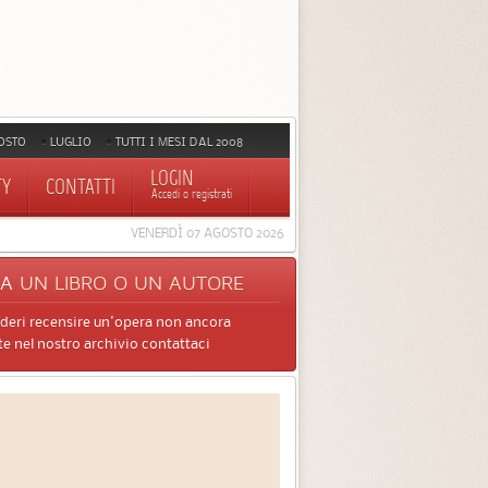
OSTO
LUGLIO
TUTTI I MESI DAL 2008
LOGIN
TY
CONTATTI
Accedi o registrati
VENERDÌ 07 AGOSTO 2026
CA
UN LIBRO O UN AUTORE
ideri recensire un'opera non ancora
e nel nostro archivio contattaci