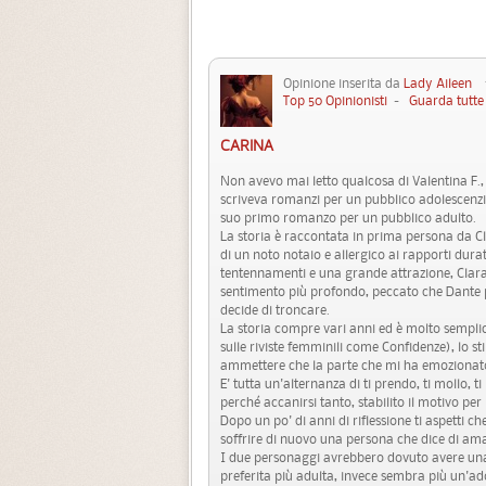
Opinione inserita da
Lady Aileen
15
Top 50 Opinionisti
-
Guarda tutte 
CARINA
Non avevo mai letto qualcosa di Valentina F.,
scriveva romanzi per un pubblico adolescenzial
suo primo romanzo per un pubblico adulto.
La storia è raccontata in prima persona da C
di un noto notaio e allergico ai rapporti dur
tentennamenti e una grande attrazione, Clar
sentimento più profondo, peccato che Dante p
decide di troncare.
La storia compre vari anni ed è molto semplice
sulle riviste femminili come Confidenze), lo s
ammettere che la parte che mi ha emozionato d
E' tutta un'alternanza di ti prendo, ti mollo, t
perché accanirsi tanto, stabilito il motivo pe
Dopo un po' di anni di riflessione ti aspetti ch
soffrire di nuovo una persona che dice di ama
I due personaggi avrebbero dovuto avere una c
preferita più adulta, invece sembra più un'a