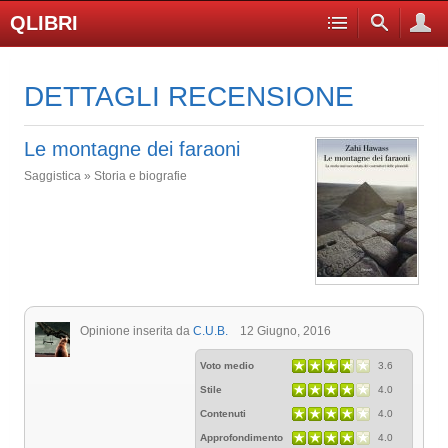
QLIBRI
DETTAGLI RECENSIONE
Le montagne dei faraoni
Saggistica » Storia e biografie
Opinione inserita da
C.U.B.
12 Giugno, 2016
Voto medio
3.6
Stile
4.0
Contenuti
4.0
Approfondimento
4.0