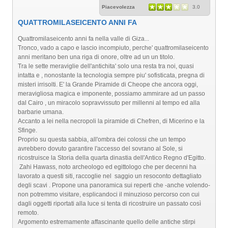
Piacevolezza
3.0
QUATTROMILASEICENTO ANNI FA
Quattromilaseicento anni fa nella valle di Giza...
Tronco, vado a capo e lascio incompiuto, perche' quattromilaseicento
anni meritano ben una riga di onore, oltre ad un un titolo.
Tra le sette meraviglie dell'antichita' solo una resta tra noi, quasi
intatta e , nonostante la tecnologia sempre piu' sofisticata, pregna di
misteri irrisolti. E' la Grande Piramide di Cheope che ancora oggi,
meravigliosa magica e imponente, possiamo ammirare ad un passo
dal Cairo , un miracolo sopravvissuto per millenni al tempo ed alla
barbarie umana.
Accanto a lei nella necropoli la piramide di Chefren, di Micerino e la
Sfinge.
Proprio su questa sabbia, all'ombra dei colossi che un tempo
avrebbero dovuto garantire l'accesso del sovrano al Sole, si
ricostruisce la Storia della quarta dinastia dell'Antico Regno d'Egitto.
Zahi Hawass, noto archeologo ed egittologo che per decenni ha
lavorato a questi siti, raccoglie nel saggio un resoconto dettagliato
degli scavi . Propone una panoramica sui reperti che -anche volendo-
non potremmo visitare, esplicandoci il minuzioso percorso con cui
dagli oggetti riportati alla luce si tenta di ricostruire un passato così
remoto.
Argomento estremamente affascinante quello delle antiche stirpi