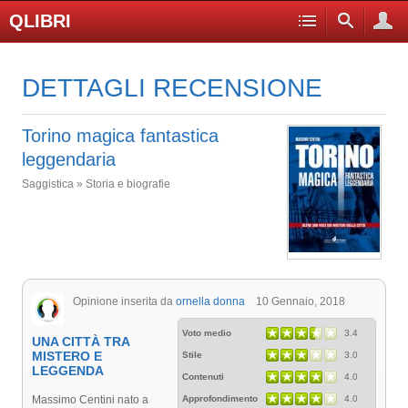
QLIBRI
DETTAGLI RECENSIONE
Torino magica fantastica
leggendaria
Saggistica » Storia e biografie
Opinione inserita da
ornella donna
10 Gennaio, 2018
Voto medio
3.4
UNA CITTÀ TRA
MISTERO E
Stile
3.0
LEGGENDA
Contenuti
4.0
Massimo Centini nato a
Approfondimento
4.0