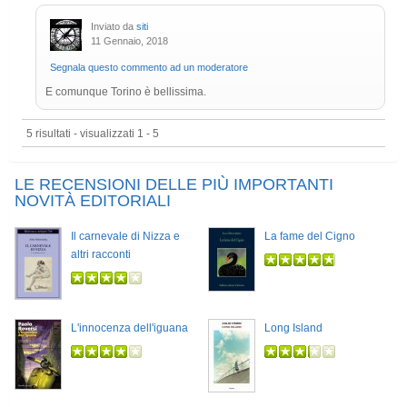
Inviato da
siti
11 Gennaio, 2018
Segnala questo commento ad un moderatore
E comunque Torino è bellissima.
5 risultati - visualizzati 1 - 5
LE RECENSIONI DELLE PIÙ IMPORTANTI
NOVITÀ EDITORIALI
Il carnevale di Nizza e
La fame del Cigno
altri racconti
L'innocenza dell'iguana
Long Island