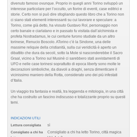
divenuto famoso ovunque. Proprio in quegli anni Torino sviluppò un
interesse particolare per l’occulto, un fiorire di eventi, case editrici e
storie. Certo non si può dire sfogliando questo libro che a Torino non
ci siano stati elementi interessanti su cui lavorare e speculare: a
Torino, come già detto, ha vissuto Gustavo Rol, personaggio non
certo banale e ciarlatano e in passato fu visitata dall’alchimista e
profeta Nostradamus, le cui centurie furono studiate da un altro
torinese, Renucio Boscolo. ATorino c’è la Sindone, una delle
massime reliquie della cristianità, sulla cui veridicità è aperto un
dibattito che dura da secoli, sotto la Mole si nasconderebbe il Sacro
Graal, vicino a Torino sul Musinè ci sarebbero stati avvistamenti di
UFO e nelle case torinesi soprattutto di epoca liberty sono molte le
decorazioni simboliche, da diavoli a draghi, senza dimenticare il
vicinissimo maniero della Rotta, considerato uno dei più infestati
d’Italia.
Un viaggio tra fantasia e realtà, tra leggenda e mitologia, in una città
che ha costruito un fascino indiscusso e totalizzante proprio su questi
temi.
INDICAZIONI UTILI
sì
Lettura consigliata
Consigliato a chi ha letto Torino, città magica
Consigliato a chi ha