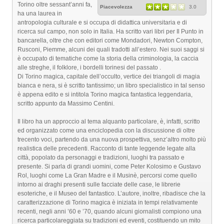
Torino oltre sessant’anni fa,
Piacevolezza
3.0
ha una laurea in
antropologia culturale e si occupa di didattica universitaria e di
ricerca sul campo, non solo in Italia. Ha scritto vari libri per Il Punto in
bancarella, oltre che con editori come Mondadori, Newton Compton,
Rusconi, Piemme, alcuni dei quali tradotti all’estero. Nei suoi saggi si
è occupato di tematiche come la storia della criminologia, la caccia
alle streghe, il folklore, i bordelli torinesi del passato .
Di Torino magica, capitale dell’occulto, vertice dei triangoli di magia
bianca e nera, si è scritto tantissimo; un libro specialistico in tal senso
è appena edito e si intitola Torino magica fantastica leggendaria,
scritto appunto da Massimo Centini.
Il libro ha un approccio al tema alquanto particolare, è, infatti, scritto
ed organizzato come una enciclopedia con la discussione di oltre
trecento voci, partendo da una nuova prospettiva, senz’altro molto più
realistica delle precedenti. Racconto di tante leggende legate alla
città, popolato da personaggi e tradizioni, luoghi tra passato e
presente. Si parla di grandi uomini, come Peter Kolosimo e Gustavo
Rol, luoghi come La Gran Madre e il Musinè, percorsi come quello
intorno ai draghi presenti sulle facciate delle case, le librerie
esoteriche, e il Museo del fantastico. L’autore, inoltre, ribadisce che la
caratterizzazione di Torino magica è iniziata in tempi relativamente
recenti, negli anni ’60 e ’70, quando alcuni giornalisti compiono una
ricerca particolareggiata su tradizioni ed eventi, costituendo un mito