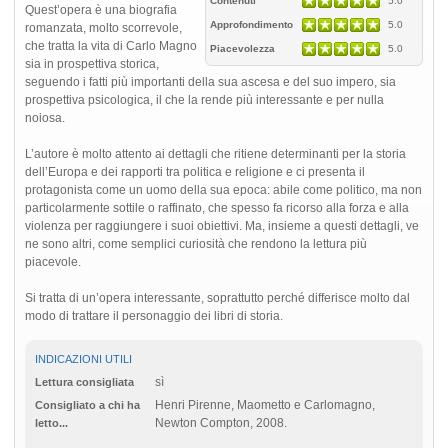
Contenuti
5.0
Quest’opera è una biografia
Approfondimento
5.0
romanzata, molto scorrevole,
che tratta la vita di Carlo Magno
Piacevolezza
5.0
sia in prospettiva storica,
seguendo i fatti più importanti della sua ascesa e del suo impero, sia
prospettiva psicologica, il che la rende più interessante e per nulla
noiosa.
L’autore è molto attento ai dettagli che ritiene determinanti per la storia
dell’Europa e dei rapporti tra politica e religione e ci presenta il
protagonista come un uomo della sua epoca: abile come politico, ma non
particolarmente sottile o raffinato, che spesso fa ricorso alla forza e alla
violenza per raggiungere i suoi obiettivi. Ma, insieme a questi dettagli, ve
ne sono altri, come semplici curiosità che rendono la lettura più
piacevole.
Si tratta di un’opera interessante, soprattutto perché differisce molto dal
modo di trattare il personaggio dei libri di storia.
INDICAZIONI UTILI
sì
Lettura consigliata
Henri Pirenne, Maometto e Carlomagno,
Consigliato a chi ha
Newton Compton, 2008.
letto...