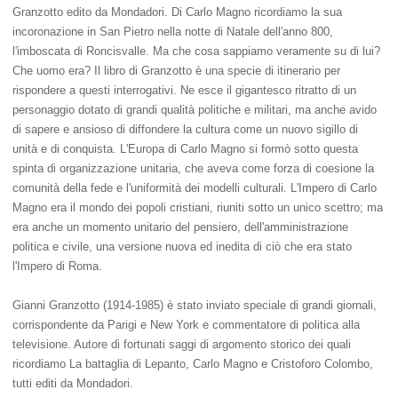
Granzotto edito da Mondadori. Di Carlo Magno ricordiamo la sua
incoronazione in San Pietro nella notte di Natale dell'anno 800,
l'imboscata di Roncisvalle. Ma che cosa sappiamo veramente su di lui?
Che uomo era? Il libro di Granzotto è una specie di itinerario per
rispondere a questi interrogativi. Ne esce il gigantesco ritratto di un
personaggio dotato di grandi qualità politiche e militari, ma anche avido
di sapere e ansioso di diffondere la cultura come un nuovo sigillo di
unità e di conquista. L'Europa di Carlo Magno si formò sotto questa
spinta di organizzazione unitaria, che aveva come forza di coesione la
comunità della fede e l'uniformità dei modelli culturali. L'Impero di Carlo
Magno era il mondo dei popoli cristiani, riuniti sotto un unico scettro; ma
era anche un momento unitario del pensiero, dell'amministrazione
politica e civile, una versione nuova ed inedita di ciò che era stato
l'Impero di Roma.
Gianni Granzotto (1914-1985) è stato inviato speciale di grandi giornali,
corrispondente da Parigi e New York e commentatore di politica alla
televisione. Autore di fortunati saggi di argomento storico dei quali
ricordiamo La battaglia di Lepanto, Carlo Magno e Cristoforo Colombo,
tutti editi da Mondadori.