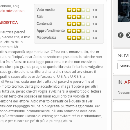
nnaio, 2013
Voto medio
3.0
e le mie opinioni
Stile
3.0
GGISTICA
Contenuti
3.0
Approfondimento
3.0
ll’autrice perché
e; piacere che, a mio
Piacevolezza
3.0
la lettura di un
ontenuti. Mi
sulle sue capacità argomentative. C’è da dire, innanzitutto, che in
NOVI
rata una "colpa", in virtù di uno snobismo pseudoculturale che non
ro è un Paese in cui si legge poco e male e che non investe in
o che il più grande pregio di questo libro sia l'intento divulgativo
icace grazie ad una scrittura chiara che riesce ad avvicinare il
ali le cause alla base dell'ascesa di U.S.A. e U.R.S.S. a
i Versailles, ossia uno dei trattati di pace che posero fine al
IN
AR
 molto tecnico, dal taglio accademico, magari opterà per altri
 tuttavia, penso che chi voglia avvicinarsi a questo tipo di lettura
Nessun 
sic un testo che possiede un buon equilibrio tra volontà di
nzione del lettore. Altro merito dell'autrice è quello di aver
e tesi con l'appoggio di una bibliografia piuttosto aggiornata. Per
i sono attribuibili, probabilmente, più alla redazione della casa
 più attenzione il lavoro di editing per evitare refusi e ridondanze,
uti, e per curare un po’ di più la punteggiatura.