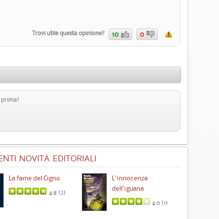
Trovi utile questa opinione?
10
0
a prima!
NTI NOVITÀ EDITORIALI
La fame del Cigno
L'innocenza
Id
dell'iguana
4.8 (
2
)
4.0 (
1
)