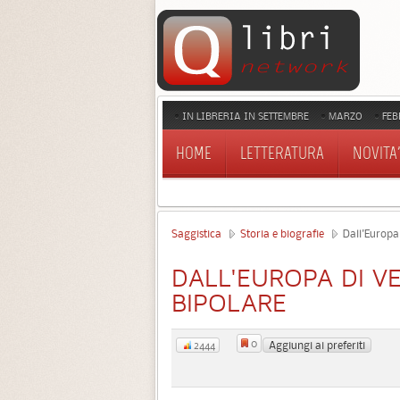
IN LIBRERIA IN SETTEMBRE
MARZO
FEB
HOME
LETTERATURA
NOVITA'
Saggistica
Storia e biografie
Dall'Europa 
DALL'EUROPA DI V
BIPOLARE
0
Aggiungi ai preferiti
2444