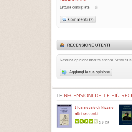
INDICAZIONI UTILI
Lettura consigliata
sì
Commenti (3)
RECENSIONE UTENTI
Nessuna opinione inserita ancora. Scrivi tu l
Aggiungi la tua opinione
LE
RECENSIONI DELLE PIÙ RECE
Chimere
Il carnevale di Nizza e
altri racconti
3.5 (
1
)
3.9 (
2
)