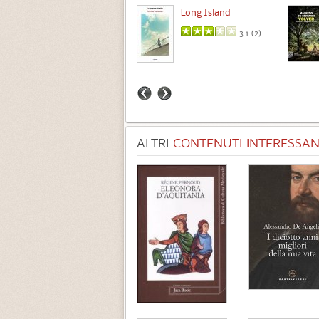
Intermezzo
Long Island
3.7 (
3
)
3.1 (
2
)
ALTRI
CONTENUTI INTERESSANT