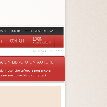
OSTO
LUGLIO
TUTTI I MESI DAL 2008
LOGIN
TY
CONTATTI
Accedi o registrati
GIOVEDÌ 06 AGOSTO 2026
CA
UN LIBRO O UN AUTORE
ideri recensire un'opera non ancora
e nel nostro archivio contattaci