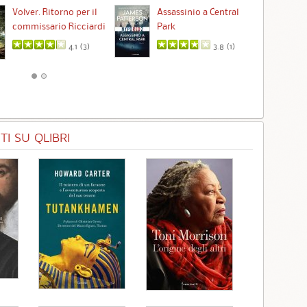
Ta
Volver. Ritorno per il
Assassinio a Central
commissario Ricciardi
Park
4.1 (
3
)
3.8 (
1
)
I SU QLIBRI