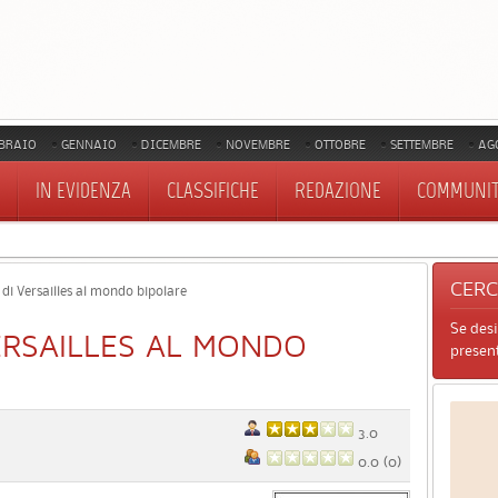
BRAIO
GENNAIO
DICEMBRE
NOVEMBRE
OTTOBRE
SETTEMBRE
AG
IN EVIDENZA
CLASSIFICHE
REDAZIONE
COMMUNI
CER
di Versailles al mondo bipolare
Se des
ERSAILLES AL MONDO
present
3.0
0.0
(
0
)