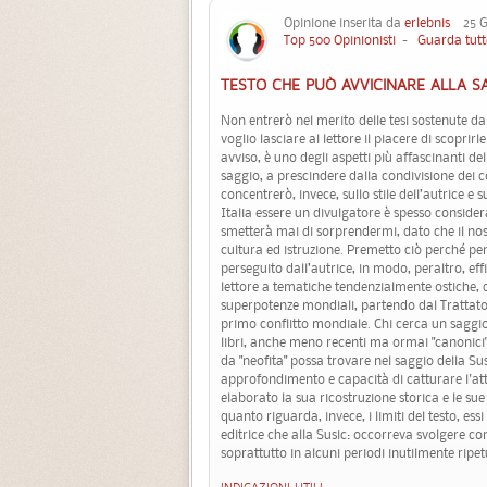
Opinione inserita da
erlebnis
25 Ge
Top 500 Opinionisti
-
Guarda tutt
TESTO CHE PUÒ AVVICINARE ALLA SA
Non entrerò nel merito delle tesi sostenute da
voglio lasciare al lettore il piacere di scoprirl
avviso, è uno degli aspetti più affascinanti del
saggio, a prescindere dalla condivisione dei c
concentrerò, invece, sullo stile dell’autrice e 
Italia essere un divulgatore è spesso conside
smetterà mai di sorprendermi, dato che il nost
cultura ed istruzione. Premetto ciò perché pens
perseguito dall’autrice, in modo, peraltro, eff
lettore a tematiche tendenzialmente ostiche, qu
superpotenze mondiali, partendo dal Trattato d
primo conflitto mondiale. Chi cerca un saggio
libri, anche meno recenti ma ormai "canonici";
da "neofita" possa trovare nel saggio della Su
approfondimento e capacità di catturare l'atte
elaborato la sua ricostruzione storica e le su
quanto riguarda, invece, i limiti del testo, ess
editrice che alla Susic: occorreva svolgere con
soprattutto in alcuni periodi inutilmente ripet