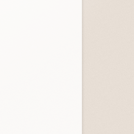
entità sconosciuta
Incastrati
Chime
3.3 (
1
)
3.8 (
1
)